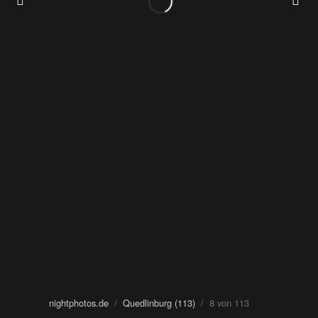
nightphotos.de
/
Quedlinburg (113)
/ 8 von 113