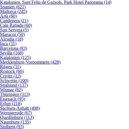
Katalonien. Sant Feliu de Guixols. Park Hotel Panorama (14)
Spanien (621)
Mallorca (245)
Artà (60)
Capdepera (21)
Cala Ratjada (60)
Son Servera (5)
Manacor (50)
Alcudia (18)
Inca (31)
Barcelona (83)
Sevilla (168)
Katalonien (125)
Mecklenburg-Vorpommern (428)
Rügen (31)
Rostock (66)
Crivitz (12)
Schwerin (100)
Stralsund (137)
Wismar (82)
Thüringen (313)
Eisenach (95)
Erfurt (218)
Sachsen-Anhalt (408)
Wernigerode (67)
Quedlinburg (113)
Naumburg (135)
Stolberg (93)