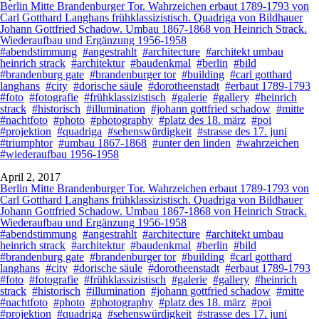
Berlin Mitte Brandenburger Tor. Wahrzeichen erbaut 1789-1793 von
Carl Gotthard Langhans frühklassizistisch. Quadriga von Bildhauer
Johann Gottfried Schadow. Umbau 1867-1868 von Heinrich Strack.
Wiederaufbau und Ergänzung 1956-1958
#abendstimmung
#angestrahlt
#architecture
#architekt umbau
heinrich strack
#architektur
#baudenkmal
#berlin
#bild
#brandenburg gate
#brandenburger tor
#building
#carl gotthard
langhans
#city
#dorische säule
#dorotheenstadt
#erbaut 1789-1793
#foto
#fotografie
#frühklassizistisch
#galerie
#gallery
#heinrich
strack
#historisch
#illumination
#johann gottfried schadow
#mitte
#nachtfoto
#photo
#photography
#platz des 18. märz
#poi
#projektion
#quadriga
#sehenswürdigkeit
#strasse des 17. juni
#triumphtor
#umbau 1867-1868
#unter den linden
#wahrzeichen
#wiederaufbau 1956-1958
April 2, 2017
Berlin Mitte Brandenburger Tor. Wahrzeichen erbaut 1789-1793 von
Carl Gotthard Langhans frühklassizistisch. Quadriga von Bildhauer
Johann Gottfried Schadow. Umbau 1867-1868 von Heinrich Strack.
Wiederaufbau und Ergänzung 1956-1958
#abendstimmung
#angestrahlt
#architecture
#architekt umbau
heinrich strack
#architektur
#baudenkmal
#berlin
#bild
#brandenburg gate
#brandenburger tor
#building
#carl gotthard
langhans
#city
#dorische säule
#dorotheenstadt
#erbaut 1789-1793
#foto
#fotografie
#frühklassizistisch
#galerie
#gallery
#heinrich
strack
#historisch
#illumination
#johann gottfried schadow
#mitte
#nachtfoto
#photo
#photography
#platz des 18. märz
#poi
#projektion
#quadriga
#sehenswürdigkeit
#strasse des 17. juni