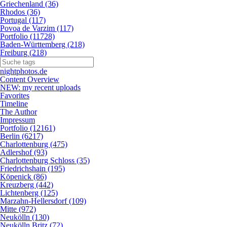
Griechenland (36)
Rhodos (36)
Portugal (117)
Povoa de Varzim (117)
Portfolio (11728)
Baden-Württemberg (218)
Freiburg (218)
nightphotos.de
Content Overview
NEW: my recent uploads
Favorites
Timeline
The Author
Impressum
Portfolio (12161)
Berlin (6217)
Charlottenburg (475)
Adlershof (93)
Charlottenburg Schloss (35)
Friedrichshain (195)
Köpenick (86)
Kreuzberg (442)
Lichtenberg (125)
Marzahn-Hellersdorf (109)
Mitte (972)
Neukölln (130)
Neukölln Britz (72)