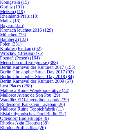
Königstein (15)
Görlitz (191)
Meißen (119)
Rheinland-Pfalz (18)
Mainz (18)
Bayern (325)
Kronach leuchtet 2016 (129)
München (73)
Bamberg (123)
Polen (331)
Kraków (Krakau) (92)
Wrocław (Breslau) (75)
Poznań (Posen) (164)
Menschen und Ereignisse (388)
Berlin Karneval der Kulturen 2017 (155)
Berlin Christopher Street Day 2017 (92)
Berlin Christopher Street Day 2018 (84)
Berlin Karneval der Kulturen 2009 (57)
Lost Places (258)
Mallorca Ruine Weinkooperative (44)
Mallorca Avenc de Son Pou (29)
Wandlitz FDJ-Jugendhochschule (39)
Rüdersdorf Kalkstein-Tagebau (26)
Mallorca Ruine Teppichfabrik (11)
Elstal Olympisches Dorf Berlin (22)
Ottendorf Endlerkuppe (9)
Rhodos Agia Eleousa (38)
Rhodos Profitis Ilias (26)