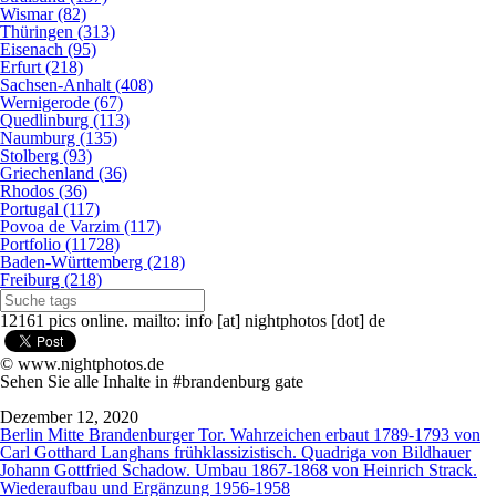
Wismar (82)
Thüringen (313)
Eisenach (95)
Erfurt (218)
Sachsen-Anhalt (408)
Wernigerode (67)
Quedlinburg (113)
Naumburg (135)
Stolberg (93)
Griechenland (36)
Rhodos (36)
Portugal (117)
Povoa de Varzim (117)
Portfolio (11728)
Baden-Württemberg (218)
Freiburg (218)
12161 pics online. mailto: info [at] nightphotos [dot] de
© www.nightphotos.de
Sehen Sie alle Inhalte in #brandenburg gate
Dezember 12, 2020
Berlin Mitte Brandenburger Tor. Wahrzeichen erbaut 1789-1793 von
Carl Gotthard Langhans frühklassizistisch. Quadriga von Bildhauer
Johann Gottfried Schadow. Umbau 1867-1868 von Heinrich Strack.
Wiederaufbau und Ergänzung 1956-1958