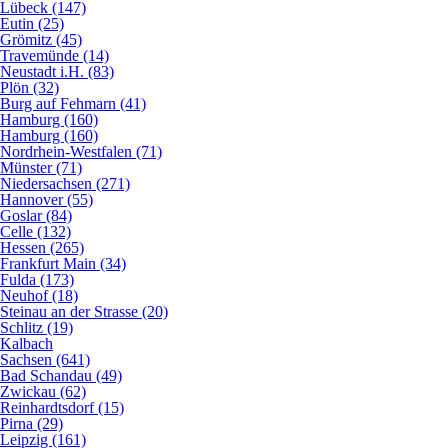
Lübeck (147)
Eutin (25)
Grömitz (45)
Travemünde (14)
Neustadt i.H. (83)
Plön (32)
Burg auf Fehmarn (41)
Hamburg (160)
Hamburg (160)
Nordrhein-Westfalen (71)
Münster (71)
Niedersachsen (271)
Hannover (55)
Goslar (84)
Celle (132)
Hessen (265)
Frankfurt Main (34)
Fulda (173)
Neuhof (18)
Steinau an der Strasse (20)
Schlitz (19)
Kalbach
Sachsen (641)
Bad Schandau (49)
Zwickau (62)
Reinhardtsdorf (15)
Pirna (29)
Leipzig (161)