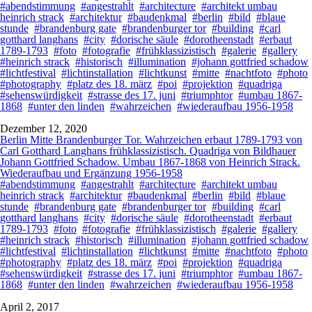
#abendstimmung
#angestrahlt
#architecture
#architekt umbau
heinrich strack
#architektur
#baudenkmal
#berlin
#bild
#blaue
stunde
#brandenburg gate
#brandenburger tor
#building
#carl
gotthard langhans
#city
#dorische säule
#dorotheenstadt
#erbaut
1789-1793
#foto
#fotografie
#frühklassizistisch
#galerie
#gallery
#heinrich strack
#historisch
#illumination
#johann gottfried schadow
#lichtfestival
#lichtinstallation
#lichtkunst
#mitte
#nachtfoto
#photo
#photography
#platz des 18. märz
#poi
#projektion
#quadriga
#sehenswürdigkeit
#strasse des 17. juni
#triumphtor
#umbau 1867-
1868
#unter den linden
#wahrzeichen
#wiederaufbau 1956-1958
Dezember 12, 2020
Berlin Mitte Brandenburger Tor. Wahrzeichen erbaut 1789-1793 von
Carl Gotthard Langhans frühklassizistisch. Quadriga von Bildhauer
Johann Gottfried Schadow. Umbau 1867-1868 von Heinrich Strack.
Wiederaufbau und Ergänzung 1956-1958
#abendstimmung
#angestrahlt
#architecture
#architekt umbau
heinrich strack
#architektur
#baudenkmal
#berlin
#bild
#blaue
stunde
#brandenburg gate
#brandenburger tor
#building
#carl
gotthard langhans
#city
#dorische säule
#dorotheenstadt
#erbaut
1789-1793
#foto
#fotografie
#frühklassizistisch
#galerie
#gallery
#heinrich strack
#historisch
#illumination
#johann gottfried schadow
#lichtfestival
#lichtinstallation
#lichtkunst
#mitte
#nachtfoto
#photo
#photography
#platz des 18. märz
#poi
#projektion
#quadriga
#sehenswürdigkeit
#strasse des 17. juni
#triumphtor
#umbau 1867-
1868
#unter den linden
#wahrzeichen
#wiederaufbau 1956-1958
April 2, 2017