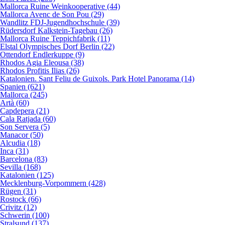
Mallorca Ruine Weinkooperative (44)
Mallorca Avenc de Son Pou (29)
Wandlitz FDJ-Jugendhochschule (39)
Rüdersdorf Kalkstein-Tagebau (26)
Mallorca Ruine Teppichfabrik (11)
Elstal Olympisches Dorf Berlin (22)
Ottendorf Endlerkuppe (9)
Rhodos Agia Eleousa (38)
Rhodos Profitis Ilias (26)
Katalonien. Sant Feliu de Guixols. Park Hotel Panorama (14)
Spanien (621)
Mallorca (245)
Artà (60)
Capdepera (21)
Cala Ratjada (60)
Son Servera (5)
Manacor (50)
Alcudia (18)
Inca (31)
Barcelona (83)
Sevilla (168)
Katalonien (125)
Mecklenburg-Vorpommern (428)
Rügen (31)
Rostock (66)
Crivitz (12)
Schwerin (100)
Stralsund (137)