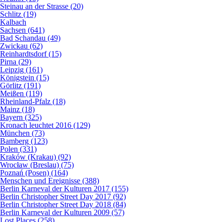
Steinau an der Strasse (20)
Schlitz (19)
Kalbach
Sachsen (641)
Bad Schandau (49)
Zwickau (62)
Reinhardtsdorf (15)
Pirna (29)
Leipzig (161)
Königstein (15)
Görlitz (191)
Meißen (119)
Rheinland-Pfalz (18)
Mainz (18)
Bayern (325)
Kronach leuchtet 2016 (129)
München (73)
Bamberg (123)
Polen (331)
Kraków (Krakau) (92)
Wrocław (Breslau) (75)
Poznań (Posen) (164)
Menschen und Ereignisse (388)
Berlin Karneval der Kulturen 2017 (155)
Berlin Christopher Street Day 2017 (92)
Berlin Christopher Street Day 2018 (84)
Berlin Karneval der Kulturen 2009 (57)
Lost Places (258)