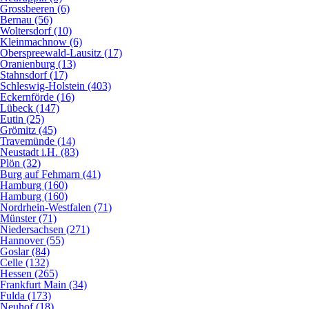
Grossbeeren (6)
Bernau (56)
Woltersdorf (10)
Kleinmachnow (6)
Oberspreewald-Lausitz (17)
Oranienburg (13)
Stahnsdorf (17)
Schleswig-Holstein (403)
Eckernförde (16)
Lübeck (147)
Eutin (25)
Grömitz (45)
Travemünde (14)
Neustadt i.H. (83)
Plön (32)
Burg auf Fehmarn (41)
Hamburg (160)
Hamburg (160)
Nordrhein-Westfalen (71)
Münster (71)
Niedersachsen (271)
Hannover (55)
Goslar (84)
Celle (132)
Hessen (265)
Frankfurt Main (34)
Fulda (173)
Neuhof (18)