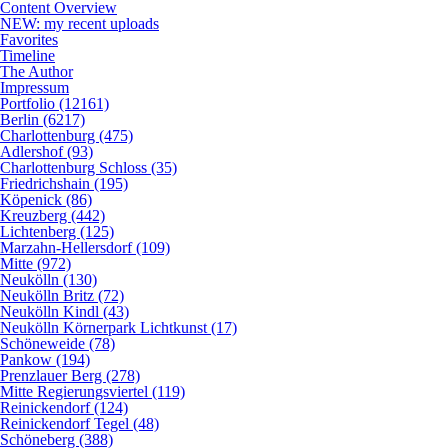
Content Overview
NEW: my recent uploads
Favorites
Timeline
The Author
Impressum
Portfolio (12161)
Berlin (6217)
Charlottenburg (475)
Adlershof (93)
Charlottenburg Schloss (35)
Friedrichshain (195)
Köpenick (86)
Kreuzberg (442)
Lichtenberg (125)
Marzahn-Hellersdorf (109)
Mitte (972)
Neukölln (130)
Neukölln Britz (72)
Neukölln Kindl (43)
Neukölln Körnerpark Lichtkunst (17)
Schöneweide (78)
Pankow (194)
Prenzlauer Berg (278)
Mitte Regierungsviertel (119)
Reinickendorf (124)
Reinickendorf Tegel (48)
Schöneberg (388)