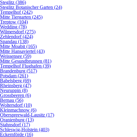
Steglitz (386)
Steglitz Botanischer Garten (24)
Tempelhof (242)
Mitte Tiergarten (245)
Treptow (104)
Wedding (78)
Wilmersdorf (275)
Zehlendorf (424)
Spandau (138)
Mitte Moabit (165)
Mitte Hansaviertel (43)
Weissensee (59)
Mitte Gesundbrunnen (81)
Tempelhof Flughafen (39)
Brandenburg (517)
Potsdam (261)
Babelsberg (69)
Rheinsberg (47)
Neuruppin (8)
Grossbeeren (6)
Bernau (56)
Woltersdorf (10)
Kleinmachnow (6)
Oberspreewald-Lausitz (17)
Oranienburg (13)
Stahnsdorf (17)
Schleswig-Holstein (403)
Eckernförde (16)