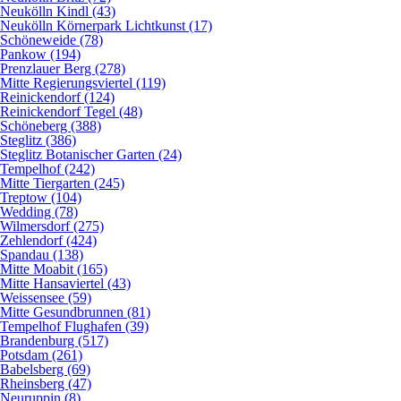
Neukölln Kindl (43)
Neukölln Körnerpark Lichtkunst (17)
Schöneweide (78)
Pankow (194)
Prenzlauer Berg (278)
Mitte Regierungsviertel (119)
Reinickendorf (124)
Reinickendorf Tegel (48)
Schöneberg (388)
Steglitz (386)
Steglitz Botanischer Garten (24)
Tempelhof (242)
Mitte Tiergarten (245)
Treptow (104)
Wedding (78)
Wilmersdorf (275)
Zehlendorf (424)
Spandau (138)
Mitte Moabit (165)
Mitte Hansaviertel (43)
Weissensee (59)
Mitte Gesundbrunnen (81)
Tempelhof Flughafen (39)
Brandenburg (517)
Potsdam (261)
Babelsberg (69)
Rheinsberg (47)
Neuruppin (8)