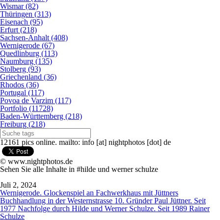
Wismar (82)
Thüringen (313)
Eisenach (95)
Erfurt (218)
Sachsen-Anhalt (408)
Wernigerode (67)
Quedlinburg (113)
Naumburg (135)
Stolberg (93)
Griechenland (36)
Rhodos (36)
Portugal (117)
Povoa de Varzim (117)
Portfolio (11728)
Baden-Württemberg (218)
Freiburg (218)
12161 pics online. mailto: info [at] nightphotos [dot] de
© www.nightphotos.de
Sehen Sie alle Inhalte in #hilde und werner schulze
Juli 2, 2024
Wernigerode. Glockenspiel an Fachwerkhaus mit Jüttners
Buchhandlung in der Westernstrasse 10. Gründer Paul Jüttner. Seit
1977 Nachfolge durch Hilde und Werner Schulze. Seit 1989 Rainer
Schulze