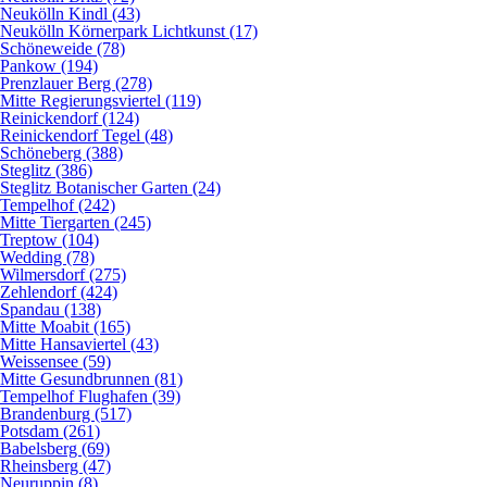
Neukölln Kindl (43)
Neukölln Körnerpark Lichtkunst (17)
Schöneweide (78)
Pankow (194)
Prenzlauer Berg (278)
Mitte Regierungsviertel (119)
Reinickendorf (124)
Reinickendorf Tegel (48)
Schöneberg (388)
Steglitz (386)
Steglitz Botanischer Garten (24)
Tempelhof (242)
Mitte Tiergarten (245)
Treptow (104)
Wedding (78)
Wilmersdorf (275)
Zehlendorf (424)
Spandau (138)
Mitte Moabit (165)
Mitte Hansaviertel (43)
Weissensee (59)
Mitte Gesundbrunnen (81)
Tempelhof Flughafen (39)
Brandenburg (517)
Potsdam (261)
Babelsberg (69)
Rheinsberg (47)
Neuruppin (8)