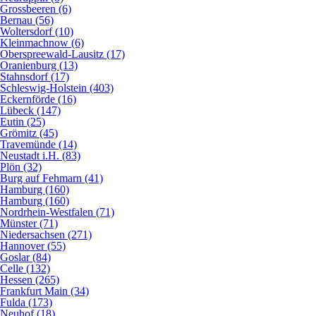
Grossbeeren (6)
Bernau (56)
Woltersdorf (10)
Kleinmachnow (6)
Oberspreewald-Lausitz (17)
Oranienburg (13)
Stahnsdorf (17)
Schleswig-Holstein (403)
Eckernförde (16)
Lübeck (147)
Eutin (25)
Grömitz (45)
Travemünde (14)
Neustadt i.H. (83)
Plön (32)
Burg auf Fehmarn (41)
Hamburg (160)
Hamburg (160)
Nordrhein-Westfalen (71)
Münster (71)
Niedersachsen (271)
Hannover (55)
Goslar (84)
Celle (132)
Hessen (265)
Frankfurt Main (34)
Fulda (173)
Neuhof (18)