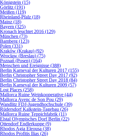
Königstein (15)
Görlitz (191)
Meißen (119)
Rheinland-Pfalz (18)
Mainz (18)
Bayern (325)
Kronach leuchtet 2016 (129)
München (73)
Bamberg (123)
Polen (331)
Kraków (Krakau) (92)
Wrocław (Breslau) (75)
Poznań (Posen) (164)
Menschen und Ereignisse (388)
Berlin Karneval der Kulturen 2017 (155)
Berlin Christopher Street Day 2017 (92)
Berlin Christopher Street Day 2018 (84)
Berlin Karneval der Kulturen 2009 (57)
Lost Places (258)
Mallorca Ruine Weinkooperative (44)
Mallorca Avenc de Son Pou (29)
Wandlitz FDJ-Jugendhochschule (39)
Rüdersdorf Kalkstein-Tagebau (26)
Mallorca Ruine Teppichfabrik (11)
Elstal Olympisches Dorf Berlin (22)
Ottendorf Endlerkuppe (9)
Rhodos Agia Eleousa (38)
Rhodos Profitis Ilias (26)