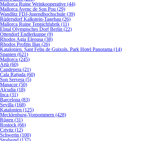
Mallorca Ruine Weinkooperative (44)
Mallorca Avenc de Son Pou (29)
Wandlitz FDJ-Jugendhochschule (39)
Rüdersdorf Kalkstein-Tagebau (26)
Mallorca Ruine Teppichfabrik (11)
Elstal Olympisches Dorf Berlin (22)
Ottendorf Endlerkuppe (9)
Rhodos Agia Eleousa (38)
Rhodos Profitis Ilias (26)
Katalonien. Sant Feliu de Guixols. Park Hotel Panorama (14)
Spanien (621)
Mallorca (245)
Artà (60)
Capdepera (21)
Cala Ratjada (60)
Son Servera (5)
Manacor (50)
Alcudia (18)
Inca (31)
Barcelona (83)
Sevilla (168)
Katalonien (125)
Mecklenburg-Vorpommern (428)
Rügen (31)
Rostock (66)
Crivitz (12)
Schwerin (100)
Stralsund (137)