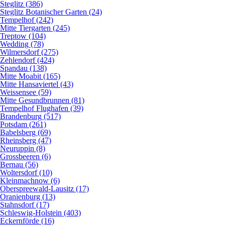
Steglitz (386)
Steglitz Botanischer Garten (24)
Tempelhof (242)
Mitte Tiergarten (245)
Treptow (104)
Wedding (78)
Wilmersdorf (275)
Zehlendorf (424)
Spandau (138)
Mitte Moabit (165)
Mitte Hansaviertel (43)
Weissensee (59)
Mitte Gesundbrunnen (81)
Tempelhof Flughafen (39)
Brandenburg (517)
Potsdam (261)
Babelsberg (69)
Rheinsberg (47)
Neuruppin (8)
Grossbeeren (6)
Bernau (56)
Woltersdorf (10)
Kleinmachnow (6)
Oberspreewald-Lausitz (17)
Oranienburg (13)
Stahnsdorf (17)
Schleswig-Holstein (403)
Eckernförde (16)