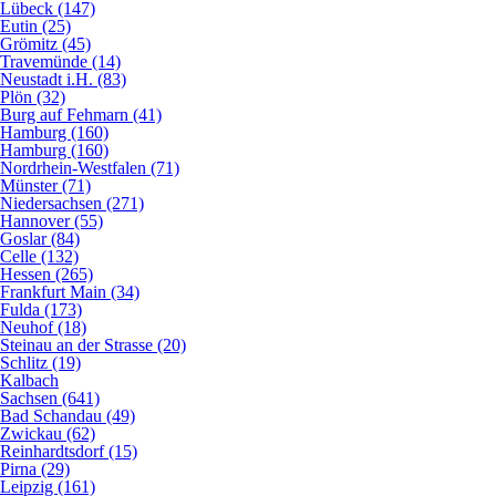
Lübeck (147)
Eutin (25)
Grömitz (45)
Travemünde (14)
Neustadt i.H. (83)
Plön (32)
Burg auf Fehmarn (41)
Hamburg (160)
Hamburg (160)
Nordrhein-Westfalen (71)
Münster (71)
Niedersachsen (271)
Hannover (55)
Goslar (84)
Celle (132)
Hessen (265)
Frankfurt Main (34)
Fulda (173)
Neuhof (18)
Steinau an der Strasse (20)
Schlitz (19)
Kalbach
Sachsen (641)
Bad Schandau (49)
Zwickau (62)
Reinhardtsdorf (15)
Pirna (29)
Leipzig (161)