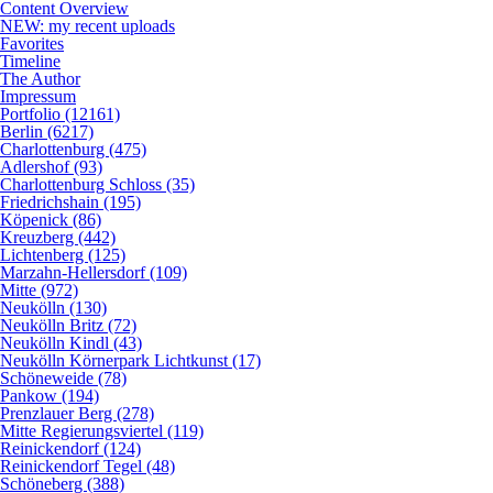
Content Overview
NEW: my recent uploads
Favorites
Timeline
The Author
Impressum
Portfolio (12161)
Berlin (6217)
Charlottenburg (475)
Adlershof (93)
Charlottenburg Schloss (35)
Friedrichshain (195)
Köpenick (86)
Kreuzberg (442)
Lichtenberg (125)
Marzahn-Hellersdorf (109)
Mitte (972)
Neukölln (130)
Neukölln Britz (72)
Neukölln Kindl (43)
Neukölln Körnerpark Lichtkunst (17)
Schöneweide (78)
Pankow (194)
Prenzlauer Berg (278)
Mitte Regierungsviertel (119)
Reinickendorf (124)
Reinickendorf Tegel (48)
Schöneberg (388)