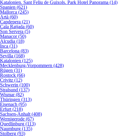
Katalonien. Sant Feliu de Guixols. Park Hotel Panorama (14)
Spanien (621)
Mallorca (245)
Artà (60)
Capdepera (21)
Cala Ratjada (60)
Son Servera (5)
Manacor (50)
Alcudia (18)
Inca (31)
Barcelona (83)
Sevilla (168)
Katalonien (125)
Mecklenburg-Vorpommern (428)
Rügen (31)
Rostock (66)
Crivitz (12)
Schwerin (100)
Stralsund (137)
Wismar (82)
Thüringen (313)
Eisenach (95)
Erfurt (218)
Sachsen-Anhalt (408)
Wernigerode (67)
Quedlinburg (113)
Naumburg (135)
Stolberg (93)