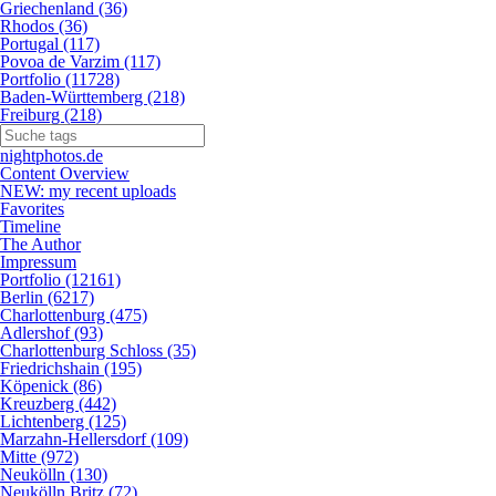
Griechenland (36)
Rhodos (36)
Portugal (117)
Povoa de Varzim (117)
Portfolio (11728)
Baden-Württemberg (218)
Freiburg (218)
nightphotos.de
Content Overview
NEW: my recent uploads
Favorites
Timeline
The Author
Impressum
Portfolio (12161)
Berlin (6217)
Charlottenburg (475)
Adlershof (93)
Charlottenburg Schloss (35)
Friedrichshain (195)
Köpenick (86)
Kreuzberg (442)
Lichtenberg (125)
Marzahn-Hellersdorf (109)
Mitte (972)
Neukölln (130)
Neukölln Britz (72)