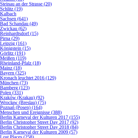
Steinau an der Strasse (20)
Schlitz (19)
Kalbach
Sachsen (641)
Bad Schandau (49)
Zwickau (62)
Reinhardtsdorf (15)
Pirna (29)
Leipzig (161)
Königstein (15)
Görlitz (191)
Meißen (119)
Rheinland-Pfalz (18)
Mainz (18)
Bayern (325)
Kronach leuchtet 2016 (129)
München (73)
Bamberg (123)
Polen (331)
Kraków (Krakau) (92)
Wrocław (Breslau) (75)
Poznań (Posen) (164)
Menschen und Ereignisse (388)
Berlin Karneval der Kulturen 2017 (155)
Berlin Christopher Street Day 2017 (92)
Berlin Christopher Street Day 2018 (84)
Berlin Karneval der Kulturen 2009 (57)
Lost Places (258)