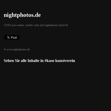
nightphotos.de
12161 pics online. mailto: info [at] nightphotos [dot] de
© www.nightphotos.de
Sehen Sie alle Inhalte in #kaso kunstverein