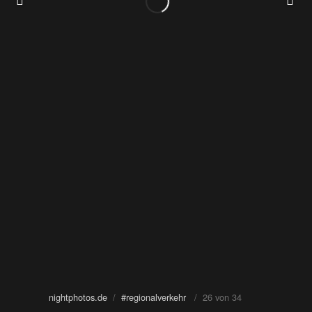
nightphotos.de
/
#regionalverkehr
/ 26 von 34