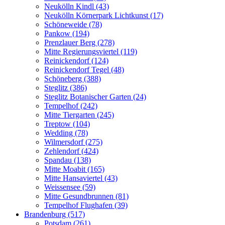
Neukölln Kindl (43)
Neukölln Körnerpark Lichtkunst (17)
Schöneweide (78)
Pankow (194)
Prenzlauer Berg (278)
Mitte Regierungsviertel (119)
Reinickendorf (124)
Reinickendorf Tegel (48)
Schöneberg (388)
Steglitz (386)
Steglitz Botanischer Garten (24)
Tempelhof (242)
Mitte Tiergarten (245)
Treptow (104)
Wedding (78)
Wilmersdorf (275)
Zehlendorf (424)
Spandau (138)
Mitte Moabit (165)
Mitte Hansaviertel (43)
Weissensee (59)
Mitte Gesundbrunnen (81)
Tempelhof Flughafen (39)
Brandenburg (517)
Potsdam (261)