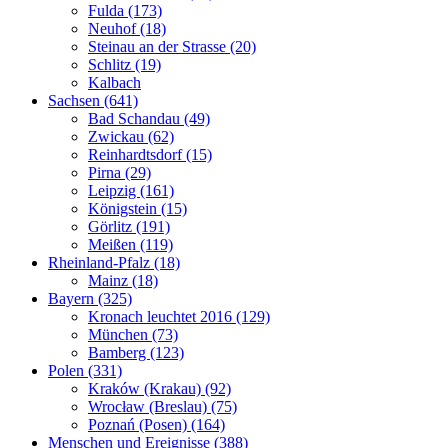
Fulda (173)
Neuhof (18)
Steinau an der Strasse (20)
Schlitz (19)
Kalbach
Sachsen (641)
Bad Schandau (49)
Zwickau (62)
Reinhardtsdorf (15)
Pirna (29)
Leipzig (161)
Königstein (15)
Görlitz (191)
Meißen (119)
Rheinland-Pfalz (18)
Mainz (18)
Bayern (325)
Kronach leuchtet 2016 (129)
München (73)
Bamberg (123)
Polen (331)
Kraków (Krakau) (92)
Wrocław (Breslau) (75)
Poznań (Posen) (164)
Menschen und Ereignisse (388)