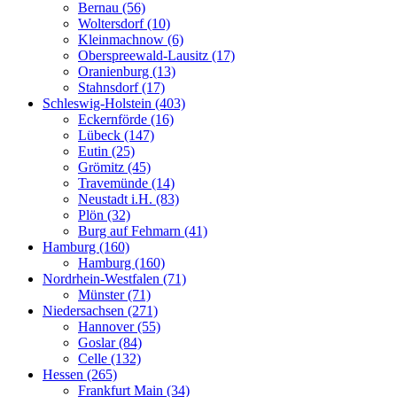
Bernau (56)
Woltersdorf (10)
Kleinmachnow (6)
Oberspreewald-Lausitz (17)
Oranienburg (13)
Stahnsdorf (17)
Schleswig-Holstein (403)
Eckernförde (16)
Lübeck (147)
Eutin (25)
Grömitz (45)
Travemünde (14)
Neustadt i.H. (83)
Plön (32)
Burg auf Fehmarn (41)
Hamburg (160)
Hamburg (160)
Nordrhein-Westfalen (71)
Münster (71)
Niedersachsen (271)
Hannover (55)
Goslar (84)
Celle (132)
Hessen (265)
Frankfurt Main (34)