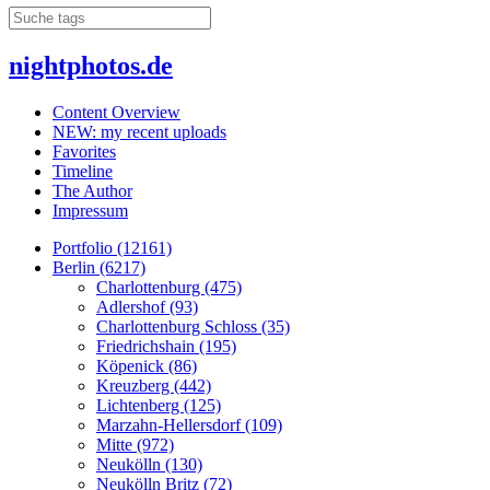
nightphotos.de
Content Overview
NEW: my recent uploads
Favorites
Timeline
The Author
Impressum
Portfolio (12161)
Berlin (6217)
Charlottenburg (475)
Adlershof (93)
Charlottenburg Schloss (35)
Friedrichshain (195)
Köpenick (86)
Kreuzberg (442)
Lichtenberg (125)
Marzahn-Hellersdorf (109)
Mitte (972)
Neukölln (130)
Neukölln Britz (72)