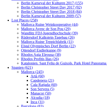
Berlin Karneval der Kulturen 2017 (155)
Berlin Christopher Street Day 2017 (92)
Berlin Christopher Street Day 2018 (84)
Berlin Karneval der Kulturen 2009 (57)
Lost Places (258)
Mallorca Ruine Weinkooperative (44)
Mallorca Avenc de Son Pou (29)
Wandlitz FDJ-Jugendhochschule (39)
Rüdersdorf Kalkstein-Tagebau (26)
Mallorca Ruine Teppichfabrik (11)
Elstal Olympisches Dorf Berlin (22)
Ottendorf Endlerkuppe (9)
Rhodos Agia Eleousa (38)
Rhodos Profitis Ilias (26)
Katalonien. Sant Feliu de Guixols. Park Hotel Panorama
Spanien (621)
Mallorca (245)
Artà (60)
Capdepera (21)
Cala Ratjada (60)
Son Servera (5)
Manacor (50)
Alcudia (18)
Inca (31)
Barcelona (83)