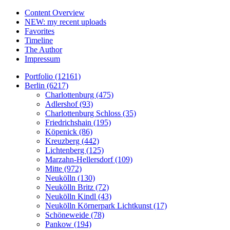
Content Overview
NEW: my recent uploads
Favorites
Timeline
The Author
Impressum
Portfolio (12161)
Berlin (6217)
Charlottenburg (475)
Adlershof (93)
Charlottenburg Schloss (35)
Friedrichshain (195)
Köpenick (86)
Kreuzberg (442)
Lichtenberg (125)
Marzahn-Hellersdorf (109)
Mitte (972)
Neukölln (130)
Neukölln Britz (72)
Neukölln Kindl (43)
Neukölln Körnerpark Lichtkunst (17)
Schöneweide (78)
Pankow (194)