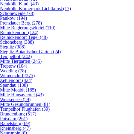
Neukölln Kindl (43)
Neukölln Körnerpark Lichtkunst (17)
Schöneweide (78)
Pankow (194)
Prenzlauer Berg (278)
Mitte Regierungsviertel (119)
Reinickendorf (124)
Reinickendorf Tegel (48)
Schöneberg (388)
Steglitz (386)
Steglitz Botanischer Garten (24)
Tempelhof (242)
Mitte Tiergarten (245)
Treptow (104)
Wedding (78)
Wilmersdorf (275)
Zehlendorf (424)
Spandau (138)
Mitte Moabit (165)
Mitte Hansaviertel (43)
Weissensee (59)
Mitte Gesundbrunnen (81)
Tempelhof Flughafen (39)
Brandenburg (517)
Potsdam (261)
Babelsberg (69)
Rheinsberg (47)
Neuruppin (8)