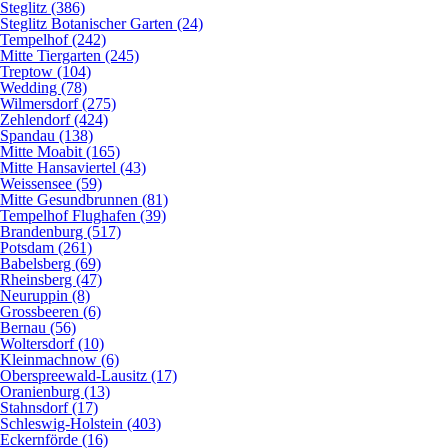
Steglitz (386)
Steglitz Botanischer Garten (24)
Tempelhof (242)
Mitte Tiergarten (245)
Treptow (104)
Wedding (78)
Wilmersdorf (275)
Zehlendorf (424)
Spandau (138)
Mitte Moabit (165)
Mitte Hansaviertel (43)
Weissensee (59)
Mitte Gesundbrunnen (81)
Tempelhof Flughafen (39)
Brandenburg (517)
Potsdam (261)
Babelsberg (69)
Rheinsberg (47)
Neuruppin (8)
Grossbeeren (6)
Bernau (56)
Woltersdorf (10)
Kleinmachnow (6)
Oberspreewald-Lausitz (17)
Oranienburg (13)
Stahnsdorf (17)
Schleswig-Holstein (403)
Eckernförde (16)