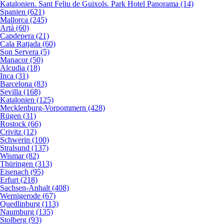
Katalonien. Sant Feliu de Guixols. Park Hotel Panorama (14)
Spanien (621)
Mallorca (245)
Artà (60)
Capdepera (21)
Cala Ratjada (60)
Son Servera (5)
Manacor (50)
Alcudia (18)
Inca (31)
Barcelona (83)
Sevilla (168)
Katalonien (125)
Mecklenburg-Vorpommern (428)
Rügen (31)
Rostock (66)
Crivitz (12)
Schwerin (100)
Stralsund (137)
Wismar (82)
Thüringen (313)
Eisenach (95)
Erfurt (218)
Sachsen-Anhalt (408)
Wernigerode (67)
Quedlinburg (113)
Naumburg (135)
Stolberg (93)