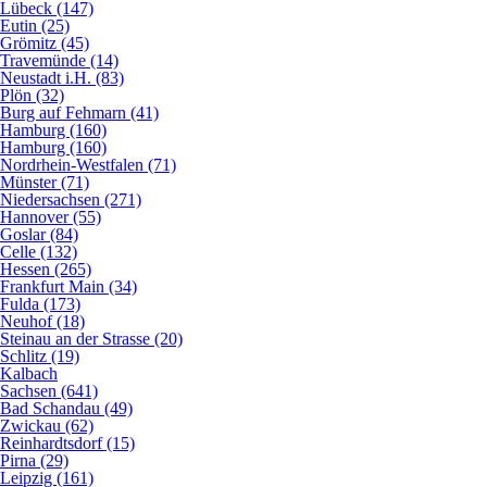
Lübeck (147)
Eutin (25)
Grömitz (45)
Travemünde (14)
Neustadt i.H. (83)
Plön (32)
Burg auf Fehmarn (41)
Hamburg (160)
Hamburg (160)
Nordrhein-Westfalen (71)
Münster (71)
Niedersachsen (271)
Hannover (55)
Goslar (84)
Celle (132)
Hessen (265)
Frankfurt Main (34)
Fulda (173)
Neuhof (18)
Steinau an der Strasse (20)
Schlitz (19)
Kalbach
Sachsen (641)
Bad Schandau (49)
Zwickau (62)
Reinhardtsdorf (15)
Pirna (29)
Leipzig (161)