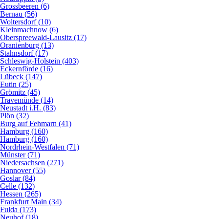
Grossbeeren (6)
Bernau (56)
Woltersdorf (10)
Kleinmachnow (6)
Oberspreewald-Lausitz (17)
Oranienburg (13)
Stahnsdorf (17)
Schleswig-Holstein (403)
Eckernförde (16)
Lübeck (147)
Eutin (25)
Grömitz (45)
Travemünde (14)
Neustadt i.H. (83)
Plön (32)
Burg auf Fehmarn (41)
Hamburg (160)
Hamburg (160)
Nordrhein-Westfalen (71)
Münster (71)
Niedersachsen (271)
Hannover (55)
Goslar (84)
Celle (132)
Hessen (265)
Frankfurt Main (34)
Fulda (173)
Neuhof (18)