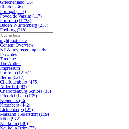
Griechenland (36)
Rhodos (36)
Portugal (117)
Povoa de Varzim (117)
Portfolio (11728)
Baden-Württemberg (218)
Freiburg (218)
nightphotos.de
Content Overview
NEW: my recent uploads
Favorites
Timeline
The Author
Impressum
Portfolio (12161)
Berlin (6217)
Charlottenburg (475)
Adlershof (93)
Charlottenburg Schloss (35)
Friedrichshain (195)
Köpenick (86)
Kreuzberg (442)
Lichtenberg (125)
Marzahn-Hellersdorf (109)
Mitte (972)
Neukölln (130)
Neukölln Britz (72)