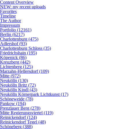
Content Overview
NEW: my recent uploads
Favorites
Timeline
The Author
Impressum
Portfolio (12161)
Berlin (6217)
Charlottenburg (475)
Adlershof (93)
Charlottenburg Schloss (35)
Friedrichshain (195)
Köpenick (86)
Kreuzberg (442)
Lichtenberg (125)
Marzahn-Hellersdorf (109)
Mitte (972)
Neukölln (130)
Neukölln Britz (72)
Neukölln Kindl (43)
Neukölln Körnerpark Lichtkunst (17)
Schöneweide (78)
Pankow (194)
Prenzlauer Berg (278)
Mitte Regierungsviertel (119)
Reinickendorf (124)
Reinickendorf Tegel (48)
Schöneberg (388)