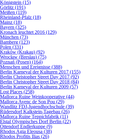
Königstein (15)
Görlitz (191)
Meißen (119)
Rheinland-Pfalz (18)
Mainz (18)
Bayern (325)
Kronach leuchtet 2016 (129)
München (73)
Bamberg (123)
Polen (331)
Kraków (Krakau) (92)
Wrocław (Breslau) (75)
Poznań (Posen) (164)
Menschen und Ereignisse (388)
Berlin Karneval der Kulturen 2017 (155)
Berlin Christopher Street Day 2017 (92)
Berlin Christopher Street Day 2018 (84)
Berlin Karneval der Kulturen 2009 (57)
Lost Places (258)
Mallorca Ruine Weinkooperative (44)
Mallorca Avenc de Son Pou (29)
Wandlitz FDJ-Jugendhochschule (39)
Rüdersdorf Kalkstein-Tagebau (26)
Mallorca Ruine Teppichfabrik (11)
Elstal Olympisches Dorf Berlin (22)
Ottendorf Endlerkuppe (9)
Rhodos Agia Eleousa (38)
Rhodos Profitis Ilias (26)