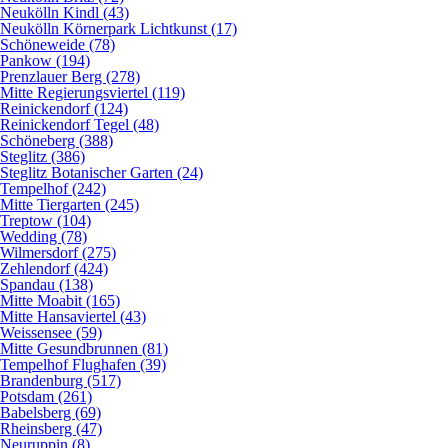
Neukölln Kindl (43)
Neukölln Körnerpark Lichtkunst (17)
Schöneweide (78)
Pankow (194)
Prenzlauer Berg (278)
Mitte Regierungsviertel (119)
Reinickendorf (124)
Reinickendorf Tegel (48)
Schöneberg (388)
Steglitz (386)
Steglitz Botanischer Garten (24)
Tempelhof (242)
Mitte Tiergarten (245)
Treptow (104)
Wedding (78)
Wilmersdorf (275)
Zehlendorf (424)
Spandau (138)
Mitte Moabit (165)
Mitte Hansaviertel (43)
Weissensee (59)
Mitte Gesundbrunnen (81)
Tempelhof Flughafen (39)
Brandenburg (517)
Potsdam (261)
Babelsberg (69)
Rheinsberg (47)
Neuruppin (8)