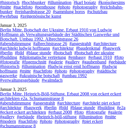
#historisch
#hochbunker
#illumination
#karl bonatz
#konsolgesims
#mitte
#nachtfoto
#penthouse
#photo
#photography
#reichsbahn-
bunker
#reinhardtstrasse 20
#sammlung boros
#schutzbau
#wehrbau
#zeitgenössische kunst
Januar 3, 2025
Berlin Mitte. Botschaft der Ukraine. Erbaut 1910 von Ludwig
Hoffmann als Verwaltungsgebäude der Städtischen Gaswerke und
Botschaft. Umbau 1992. Albrechtstrasse 26
#abendstimmung
#albrechtstrasse 26
#angestrahlt
#architecture
#architekt ludwig hoffmann
#architektur
#baudenkmal
#bauwerk
#berlin
#bild
#blaue stunde
#botschaft
#botschaft der ukraine
#building
#diplomatische vertretung
#embassy
#erbaut 1910
#foto
#fotografie
#fugenschnitt
#galerie
#gallery
#gaubenband
#gebäude
#historisch
#illumination
#ludwig ernst emil hoffmann
#ludwig
hoffmann
#mitte
#nachtfoto
#photo
#photography
#städtische
gaswerke
#ukrainische botschaft
#umbau 1992
#verwaltungsgebäude
#walmdach
Januar 3, 2025
Berlin Mitte. Heinrich-Böll-Stiftung. Erbaut 2008 von eckert eckert
architekten e2a. Schumannstrasse 8
#abendstimmung
#angestrahlt
#architecture
#architekt piet eckert
#architektur
#bauwerk
#berlin
#bild
#blaue stunde
#building
#e2a
#eckert eckert architekten
#erbaut 2008
#foto
#fotografie
#galerie
#gallery
#gebäude
#heinrich-böll-stiftung
#illumination
#mitte
#modern
#nachtfoto
#photo
#photography
#piet eckert
#schumannstrasse 8