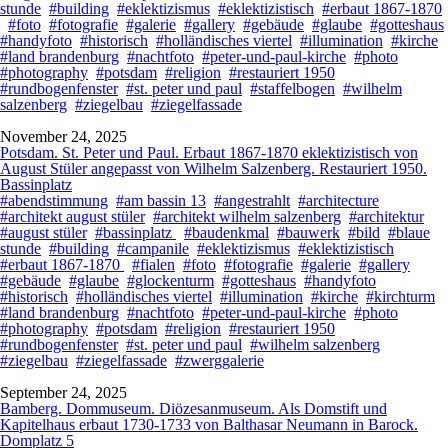
stunde
#building
#eklektizismus
#eklektizistisch
#erbaut 1867-1870
#foto
#fotografie
#galerie
#gallery
#gebäude
#glaube
#gotteshaus
#handyfoto
#historisch
#holländisches viertel
#illumination
#kirche
#land brandenburg
#nachtfoto
#peter-und-paul-kirche
#photo
#photography
#potsdam
#religion
#restauriert 1950
#rundbogenfenster
#st. peter und paul
#staffelbogen
#wilhelm
salzenberg
#ziegelbau
#ziegelfassade
November 24, 2025
Potsdam. St. Peter und Paul. Erbaut 1867-1870 eklektizistisch von
August Stüler angepasst von Wilhelm Salzenberg. Restauriert 1950.
Bassinplatz
#abendstimmung
#am bassin 13
#angestrahlt
#architecture
#architekt august stüler
#architekt wilhelm salzenberg
#architektur
#august stüler
#bassinplatz
#baudenkmal
#bauwerk
#bild
#blaue
stunde
#building
#campanile
#eklektizismus
#eklektizistisch
#erbaut 1867-1870
#fialen
#foto
#fotografie
#galerie
#gallery
#gebäude
#glaube
#glockenturm
#gotteshaus
#handyfoto
#historisch
#holländisches viertel
#illumination
#kirche
#kirchturm
#land brandenburg
#nachtfoto
#peter-und-paul-kirche
#photo
#photography
#potsdam
#religion
#restauriert 1950
#rundbogenfenster
#st. peter und paul
#wilhelm salzenberg
#ziegelbau
#ziegelfassade
#zwerggalerie
September 24, 2025
Bamberg. Dommuseum. Diözesanmuseum. Als Domstift und
Kapitelhaus erbaut 1730-1733 von Balthasar Neumann in Barock.
Domplatz 5