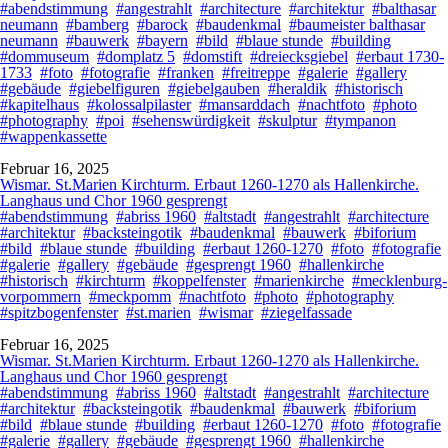
#abendstimmung
#angestrahlt
#architecture
#architektur
#balthasar
neumann
#bamberg
#barock
#baudenkmal
#baumeister balthasar
neumann
#bauwerk
#bayern
#bild
#blaue stunde
#building
#dommuseum
#domplatz 5
#domstift
#dreiecksgiebel
#erbaut 1730-
1733
#foto
#fotografie
#franken
#freitreppe
#galerie
#gallery
#gebäude
#giebelfiguren
#giebelgauben
#heraldik
#historisch
#kapitelhaus
#kolossalpilaster
#mansarddach
#nachtfoto
#photo
#photography
#poi
#sehenswürdigkeit
#skulptur
#tympanon
#wappenkassette
Februar 16, 2025
Wismar. St.Marien Kirchturm. Erbaut 1260-1270 als Hallenkirche.
Langhaus und Chor 1960 gesprengt
#abendstimmung
#abriss 1960
#altstadt
#angestrahlt
#architecture
#architektur
#backsteingotik
#baudenkmal
#bauwerk
#biforium
#bild
#blaue stunde
#building
#erbaut 1260-1270
#foto
#fotografie
#galerie
#gallery
#gebäude
#gesprengt 1960
#hallenkirche
#historisch
#kirchturm
#koppelfenster
#marienkirche
#mecklenburg-
vorpommern
#meckpomm
#nachtfoto
#photo
#photography
#spitzbogenfenster
#st.marien
#wismar
#ziegelfassade
Februar 16, 2025
Wismar. St.Marien Kirchturm. Erbaut 1260-1270 als Hallenkirche.
Langhaus und Chor 1960 gesprengt
#abendstimmung
#abriss 1960
#altstadt
#angestrahlt
#architecture
#architektur
#backsteingotik
#baudenkmal
#bauwerk
#biforium
#bild
#blaue stunde
#building
#erbaut 1260-1270
#foto
#fotografie
#galerie
#gallery
#gebäude
#gesprengt 1960
#hallenkirche