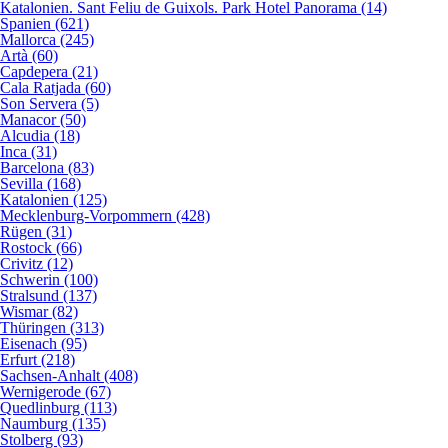
Katalonien. Sant Feliu de Guixols. Park Hotel Panorama (14)
Spanien (621)
Mallorca (245)
Artà (60)
Capdepera (21)
Cala Ratjada (60)
Son Servera (5)
Manacor (50)
Alcudia (18)
Inca (31)
Barcelona (83)
Sevilla (168)
Katalonien (125)
Mecklenburg-Vorpommern (428)
Rügen (31)
Rostock (66)
Crivitz (12)
Schwerin (100)
Stralsund (137)
Wismar (82)
Thüringen (313)
Eisenach (95)
Erfurt (218)
Sachsen-Anhalt (408)
Wernigerode (67)
Quedlinburg (113)
Naumburg (135)
Stolberg (93)