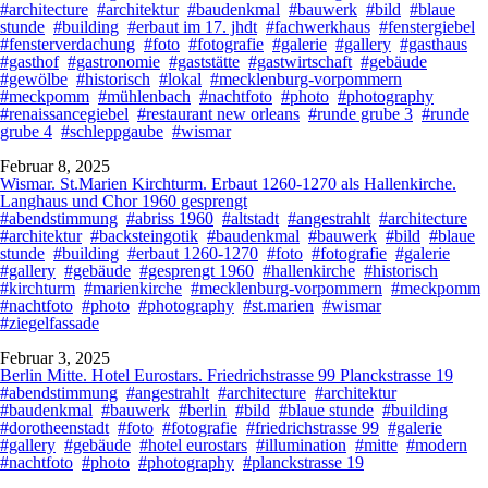
#architecture
#architektur
#baudenkmal
#bauwerk
#bild
#blaue
stunde
#building
#erbaut im 17. jhdt
#fachwerkhaus
#fenstergiebel
#fensterverdachung
#foto
#fotografie
#galerie
#gallery
#gasthaus
#gasthof
#gastronomie
#gaststätte
#gastwirtschaft
#gebäude
#gewölbe
#historisch
#lokal
#mecklenburg-vorpommern
#meckpomm
#mühlenbach
#nachtfoto
#photo
#photography
#renaissancegiebel
#restaurant new orleans
#runde grube 3
#runde
grube 4
#schleppgaube
#wismar
Februar 8, 2025
Wismar. St.Marien Kirchturm. Erbaut 1260-1270 als Hallenkirche.
Langhaus und Chor 1960 gesprengt
#abendstimmung
#abriss 1960
#altstadt
#angestrahlt
#architecture
#architektur
#backsteingotik
#baudenkmal
#bauwerk
#bild
#blaue
stunde
#building
#erbaut 1260-1270
#foto
#fotografie
#galerie
#gallery
#gebäude
#gesprengt 1960
#hallenkirche
#historisch
#kirchturm
#marienkirche
#mecklenburg-vorpommern
#meckpomm
#nachtfoto
#photo
#photography
#st.marien
#wismar
#ziegelfassade
Februar 3, 2025
Berlin Mitte. Hotel Eurostars. Friedrichstrasse 99 Planckstrasse 19
#abendstimmung
#angestrahlt
#architecture
#architektur
#baudenkmal
#bauwerk
#berlin
#bild
#blaue stunde
#building
#dorotheenstadt
#foto
#fotografie
#friedrichstrasse 99
#galerie
#gallery
#gebäude
#hotel eurostars
#illumination
#mitte
#modern
#nachtfoto
#photo
#photography
#planckstrasse 19