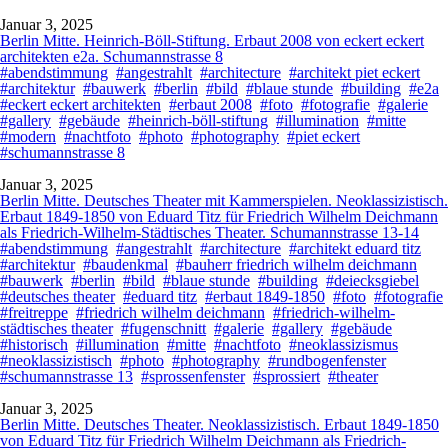
Januar 3, 2025
Berlin Mitte. Heinrich-Böll-Stiftung. Erbaut 2008 von eckert eckert
architekten e2a. Schumannstrasse 8
#abendstimmung
#angestrahlt
#architecture
#architekt piet eckert
#architektur
#bauwerk
#berlin
#bild
#blaue stunde
#building
#e2a
#eckert eckert architekten
#erbaut 2008
#foto
#fotografie
#galerie
#gallery
#gebäude
#heinrich-böll-stiftung
#illumination
#mitte
#modern
#nachtfoto
#photo
#photography
#piet eckert
#schumannstrasse 8
Januar 3, 2025
Berlin Mitte. Deutsches Theater mit Kammerspielen. Neoklassizistisch.
Erbaut 1849-1850 von Eduard Titz für Friedrich Wilhelm Deichmann
als Friedrich-Wilhelm-Städtisches Theater. Schumannstrasse 13-14
#abendstimmung
#angestrahlt
#architecture
#architekt eduard titz
#architektur
#baudenkmal
#bauherr friedrich wilhelm deichmann
#bauwerk
#berlin
#bild
#blaue stunde
#building
#deiecksgiebel
#deutsches theater
#eduard titz
#erbaut 1849-1850
#foto
#fotografie
#freitreppe
#friedrich wilhelm deichmann
#friedrich-wilhelm-
städtisches theater
#fugenschnitt
#galerie
#gallery
#gebäude
#historisch
#illumination
#mitte
#nachtfoto
#neoklassizismus
#neoklassizistisch
#photo
#photography
#rundbogenfenster
#schumannstrasse 13
#sprossenfenster
#sprossiert
#theater
Januar 3, 2025
Berlin Mitte. Deutsches Theater. Neoklassizistisch. Erbaut 1849-1850
von Eduard Titz für Friedrich Wilhelm Deichmann als Friedrich-