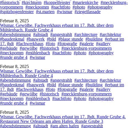
#historisch
#kirchturm
#koppelfenster
#marienkirche
#mecklenburg-
vorpommern
#meckpomm
#nachtfoto
#photo
#photography
#spitzbogenfenster
#st.marien
#wismar
#ziegelfassade
Februar 8, 2025
Wismar. Gewölbe. Fachwerkhaus erbaut im 17. Jhdt. über dem
Mühlenbach. Runde Grube 4
#abendstimmung
#altstadt
#angestrahlt
#architecture
#architektur
#baudenkmal
#bauwerk
#bild
#blaue stunde
#building
#erbaut im
17. jhdt
#fachwerkhaus
#foto
#fotografie
#galerie
#gallery
#gebäude
#gewölbe
#historisch
#mecklenburg-vorpommern
#meckpomm
#mühlenbach
#nachtfoto
#photo
#photography
#runde grube 4
#wismar
Februar 8, 2025
Wismar. Gewölbe. Fachwerkhaus erbaut im 17. Jhdt. über dem
Mühlenbach. Runde Grube 4
#abendstimmung
#altstadt
#angestrahlt
#architecture
#architektur
#baudenkmal
#bauwerk
#bild
#blaue stunde
#building
#erbaut im
17. jhdt
#fachwerkhaus
#foto
#fotografie
#galerie
#gallery
#gebäude
#gewölbe
#historisch
#mecklenburg-vorpommern
#meckpomm
#mühlenbach
#nachtfoto
#photo
#photography
#runde grube 4
#wismar
Februar 8, 2025
Wismar. Gewölbe. Fachwerkhaus erbaut im 17. Jhdt. Runde Grube 4.
Restaurant New Orleans am alten Hafen. Runde Grube 3
#abendstimmung
#altstadt
#am alten hafen
#angestrahlt