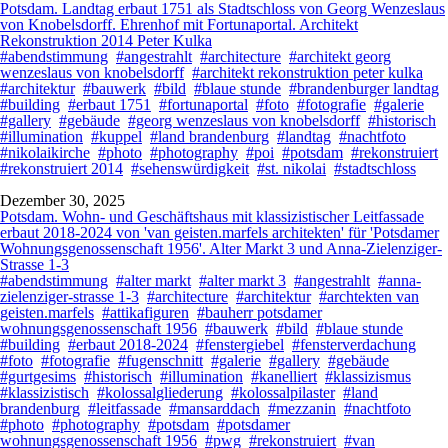
Potsdam. Landtag erbaut 1751 als Stadtschloss von Georg Wenzeslaus
von Knobelsdorff. Ehrenhof mit Fortunaportal. Architekt
Rekonstruktion 2014 Peter Kulka
#abendstimmung
#angestrahlt
#architecture
#architekt georg
wenzeslaus von knobelsdorff
#architekt rekonstruktion peter kulka
#architektur
#bauwerk
#bild
#blaue stunde
#brandenburger landtag
#building
#erbaut 1751
#fortunaportal
#foto
#fotografie
#galerie
#gallery
#gebäude
#georg wenzeslaus von knobelsdorff
#historisch
#illumination
#kuppel
#land brandenburg
#landtag
#nachtfoto
#nikolaikirche
#photo
#photography
#poi
#potsdam
#rekonstruiert
#rekonstruiert 2014
#sehenswürdigkeit
#st. nikolai
#stadtschloss
Dezember 30, 2025
Potsdam. Wohn- und Geschäftshaus mit klassizistischer Leitfassade
erbaut 2018-2024 von 'van geisten.marfels architekten' für 'Potsdamer
Wohnungsgenossenschaft 1956'. Alter Markt 3 und Anna-Zielenziger-
Strasse 1-3
#abendstimmung
#alter markt
#alter markt 3
#angestrahlt
#anna-
zielenziger-strasse 1-3
#architecture
#architektur
#archtekten van
geisten.marfels
#attikafiguren
#bauherr potsdamer
wohnungsgenossenschaft 1956
#bauwerk
#bild
#blaue stunde
#building
#erbaut 2018-2024
#fenstergiebel
#fensterverdachung
#foto
#fotografie
#fugenschnitt
#galerie
#gallery
#gebäude
#gurtgesims
#historisch
#illumination
#kanelliert
#klassizismus
#klassizistisch
#kolossalgliederung
#kolossalpilaster
#land
brandenburg
#leitfassade
#mansarddach
#mezzanin
#nachtfoto
#photo
#photography
#potsdam
#potsdamer
wohnungsgenossenschaft 1956
#pwg
#rekonstruiert
#van