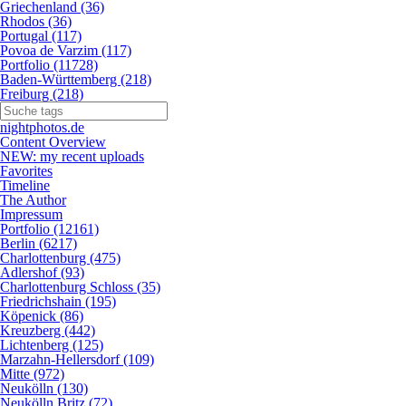
Griechenland (36)
Rhodos (36)
Portugal (117)
Povoa de Varzim (117)
Portfolio (11728)
Baden-Württemberg (218)
Freiburg (218)
nightphotos.de
Content Overview
NEW: my recent uploads
Favorites
Timeline
The Author
Impressum
Portfolio (12161)
Berlin (6217)
Charlottenburg (475)
Adlershof (93)
Charlottenburg Schloss (35)
Friedrichshain (195)
Köpenick (86)
Kreuzberg (442)
Lichtenberg (125)
Marzahn-Hellersdorf (109)
Mitte (972)
Neukölln (130)
Neukölln Britz (72)