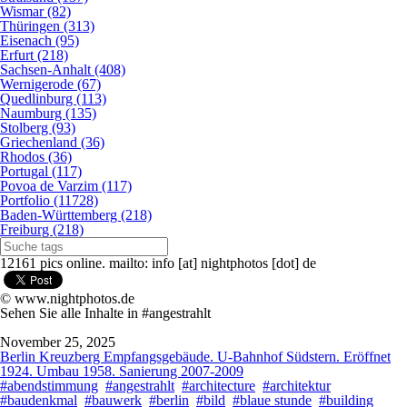
Wismar (82)
Thüringen (313)
Eisenach (95)
Erfurt (218)
Sachsen-Anhalt (408)
Wernigerode (67)
Quedlinburg (113)
Naumburg (135)
Stolberg (93)
Griechenland (36)
Rhodos (36)
Portugal (117)
Povoa de Varzim (117)
Portfolio (11728)
Baden-Württemberg (218)
Freiburg (218)
12161 pics online. mailto: info [at] nightphotos [dot] de
© www.nightphotos.de
Sehen Sie alle Inhalte in #angestrahlt
November 25, 2025
Berlin Kreuzberg Empfangsgebäude. U-Bahnhof Südstern. Eröffnet
1924. Umbau 1958. Sanierung 2007-2009
#abendstimmung
#angestrahlt
#architecture
#architektur
#baudenkmal
#bauwerk
#berlin
#bild
#blaue stunde
#building