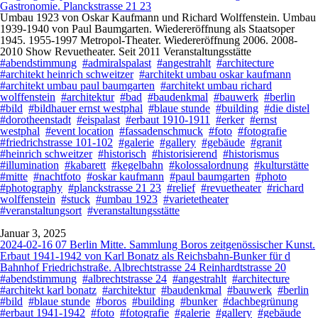
Gastronomie. Planckstrasse 21 23
Umbau 1923 von Oskar Kaufmann und Richard Wolffenstein. Umbau
1939-1940 von Paul Baumgarten. Wiedereröffnung als Staatsoper
1945. 1955-1997 Metropol-Theater. Wiedereröffnung 2006. 2008-
2010 Show Revuetheater. Seit 2011 Veranstaltungsstätte
#abendstimmung
#admiralspalast
#angestrahlt
#architecture
#architekt heinrich schweitzer
#architekt umbau oskar kaufmann
#architekt umbau paul baumgarten
#architekt umbau richard
wolffenstein
#architektur
#bad
#baudenkmal
#bauwerk
#berlin
#bild
#bildhauer ernst westphal
#blaue stunde
#building
#die distel
#dorotheenstadt
#eispalast
#erbaut 1910-1911
#erker
#ernst
westphal
#event location
#fassadenschmuck
#foto
#fotografie
#friedrichstrasse 101-102
#galerie
#gallery
#gebäude
#granit
#heinrich schweitzer
#historisch
#historisierend
#historismus
#illumination
#kabarett
#kegelbahn
#kolossalordnung
#kulturstätte
#mitte
#nachtfoto
#oskar kaufmann
#paul baumgarten
#photo
#photography
#planckstrasse 21 23
#relief
#revuetheater
#richard
wolffenstein
#stuck
#umbau 1923
#varietetheater
#veranstaltungsort
#veranstaltungsstätte
Januar 3, 2025
2024-02-16 07 Berlin Mitte. Sammlung Boros zeitgenössischer Kunst.
Erbaut 1941-1942 von Karl Bonatz als Reichsbahn-Bunker für d
Bahnhof Friedrichstraße. Albrechtstrasse 24 Reinhardtstrasse 20
#abendstimmung
#albrechtstrasse 24
#angestrahlt
#architecture
#architekt karl bonatz
#architektur
#baudenkmal
#bauwerk
#berlin
#bild
#blaue stunde
#boros
#building
#bunker
#dachbegrünung
#erbaut 1941-1942
#foto
#fotografie
#galerie
#gallery
#gebäude