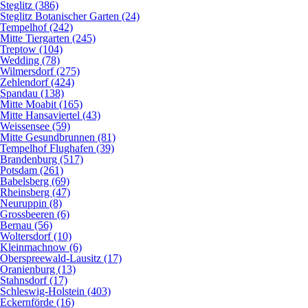
Steglitz (386)
Steglitz Botanischer Garten (24)
Tempelhof (242)
Mitte Tiergarten (245)
Treptow (104)
Wedding (78)
Wilmersdorf (275)
Zehlendorf (424)
Spandau (138)
Mitte Moabit (165)
Mitte Hansaviertel (43)
Weissensee (59)
Mitte Gesundbrunnen (81)
Tempelhof Flughafen (39)
Brandenburg (517)
Potsdam (261)
Babelsberg (69)
Rheinsberg (47)
Neuruppin (8)
Grossbeeren (6)
Bernau (56)
Woltersdorf (10)
Kleinmachnow (6)
Oberspreewald-Lausitz (17)
Oranienburg (13)
Stahnsdorf (17)
Schleswig-Holstein (403)
Eckernförde (16)