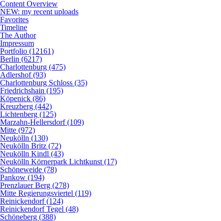
Content Overview
NEW: my recent uploads
Favorites
Timeline
The Author
Impressum
Portfolio (12161)
Berlin (6217)
Charlottenburg (475)
Adlershof (93)
Charlottenburg Schloss (35)
Friedrichshain (195)
Köpenick (86)
Kreuzberg (442)
Lichtenberg (125)
Marzahn-Hellersdorf (109)
Mitte (972)
Neukölln (130)
Neukölln Britz (72)
Neukölln Kindl (43)
Neukölln Körnerpark Lichtkunst (17)
Schöneweide (78)
Pankow (194)
Prenzlauer Berg (278)
Mitte Regierungsviertel (119)
Reinickendorf (124)
Reinickendorf Tegel (48)
Schöneberg (388)