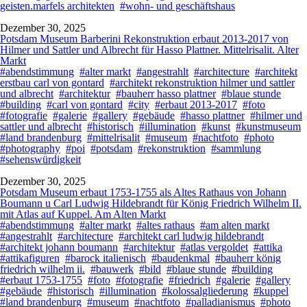
geisten.marfels architekten
#wohn- und geschäftshaus
Dezember 30, 2025
Potsdam Museum Barberini Rekonstruktion erbaut 2013-2017 von
Hilmer und Sattler und Albrecht für Hasso Plattner. Mittelrisalit. Alter
Markt
#abendstimmung
#alter markt
#angestrahlt
#architecture
#architekt
erstbau carl von gontard
#architekt rekonstruktion hilmer und sattler
und albrecht
#architektur
#bauherr hasso plattner
#blaue stunde
#building
#carl von gontard
#city
#erbaut 2013-2017
#foto
#fotografie
#galerie
#gallery
#gebäude
#hasso plattner
#hilmer und
sattler und albrecht
#historisch
#illumination
#kunst
#kunstmuseum
#land brandenburg
#mittelrisalit
#museum
#nachtfoto
#photo
#photography
#poi
#potsdam
#rekonstruktion
#sammlung
#sehenswürdigkeit
Dezember 30, 2025
Potsdam Museum erbaut 1753-1755 als Altes Rathaus von Johann
Boumann u Carl Ludwig Hildebrandt für König Friedrich Wilhelm II.
mit Atlas auf Kuppel. Am Alten Markt
#abendstimmung
#alter markt
#altes rathaus
#am alten markt
#angestrahlt
#architecture
#architekt carl ludwig hildebrandt
#architekt johann boumann
#architektur
#atlas vergoldet
#attika
#attikafiguren
#barock italienisch
#baudenkmal
#bauherr könig
friedrich wilhelm ii.
#bauwerk
#bild
#blaue stunde
#building
#erbaut 1753-1755
#foto
#fotografie
#friedrich
#galerie
#gallery
#gebäude
#historisch
#illumination
#kolossalgliederung
#kuppel
#land brandenburg
#museum
#nachtfoto
#palladianismus
#photo