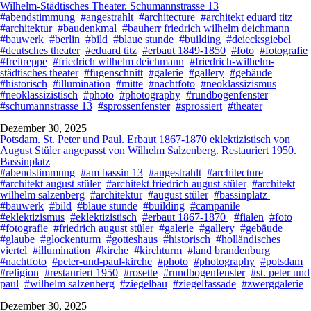
Wilhelm-Städtisches Theater. Schumannstrasse 13
#abendstimmung
#angestrahlt
#architecture
#architekt eduard titz
#architektur
#baudenkmal
#bauherr friedrich wilhelm deichmann
#bauwerk
#berlin
#bild
#blaue stunde
#building
#deiecksgiebel
#deutsches theater
#eduard titz
#erbaut 1849-1850
#foto
#fotografie
#freitreppe
#friedrich wilhelm deichmann
#friedrich-wilhelm-
städtisches theater
#fugenschnitt
#galerie
#gallery
#gebäude
#historisch
#illumination
#mitte
#nachtfoto
#neoklassizismus
#neoklassizistisch
#photo
#photography
#rundbogenfenster
#schumannstrasse 13
#sprossenfenster
#sprossiert
#theater
Dezember 30, 2025
Potsdam. St. Peter und Paul. Erbaut 1867-1870 eklektizistisch von
August Stüler angepasst von Wilhelm Salzenberg. Restauriert 1950.
Bassinplatz
#abendstimmung
#am bassin 13
#angestrahlt
#architecture
#architekt august stüler
#architekt friedrich august stüler
#architekt
wilhelm salzenberg
#architektur
#august stüler
#bassinplatz
#bauwerk
#bild
#blaue stunde
#building
#campanile
#eklektizismus
#eklektizistisch
#erbaut 1867-1870
#fialen
#foto
#fotografie
#friedrich august stüler
#galerie
#gallery
#gebäude
#glaube
#glockenturm
#gotteshaus
#historisch
#holländisches
viertel
#illumination
#kirche
#kirchturm
#land brandenburg
#nachtfoto
#peter-und-paul-kirche
#photo
#photography
#potsdam
#religion
#restauriert 1950
#rosette
#rundbogenfenster
#st. peter und
paul
#wilhelm salzenberg
#ziegelbau
#ziegelfassade
#zwerggalerie
Dezember 30, 2025