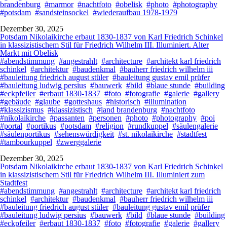
brandenburg
#marmor
#nachtfoto
#obelisk
#photo
#photography
#potsdam
#sandsteinsockel
#wiederaufbau 1978-1979
Dezember 30, 2025
Potsdam Nikolaikirche erbaut 1830-1837 von Karl Friedrich Schinkel
in klassizistischem Stil für Friedrich Wilhelm III. Illuminiert. Alter
Markt mit Obelisk
#abendstimmung
#angestrahlt
#architecture
#architekt karl friedrich
schinkel
#architektur
#baudenkmal
#bauherr friedrich wilhelm iii
#bauleitung friedrich august stüler
#bauleitung gustav emil prüfer
#bauleitung ludwig persius
#bauwerk
#bild
#blaue stunde
#building
#eckpfeiler
#erbaut 1830-1837
#foto
#fotografie
#galerie
#gallery
#gebäude
#glaube
#gotteshaus
#historisch
#illumination
#klassizismus
#klassizistisch
#land brandenburg
#nachtfoto
#nikolaikirche
#passanten
#personen
#photo
#photography
#poi
#portal
#portikus
#potsdam
#religion
#rundkuppel
#säulengalerie
#säulenportikus
#sehenswürdigkeit
#st. nikolaikirche
#stadtfest
#tambourkuppel
#zwerggalerie
Dezember 30, 2025
Potsdam Nikolaikirche erbaut 1830-1837 von Karl Friedrich Schinkel
in klassizistischem Stil für Friedrich Wilhelm III. Illuminiert zum
Stadtfest
#abendstimmung
#angestrahlt
#architecture
#architekt karl friedrich
schinkel
#architektur
#baudenkmal
#bauherr friedrich wilhelm iii
#bauleitung friedrich august stüler
#bauleitung gustav emil prüfer
#bauleitung ludwig persius
#bauwerk
#bild
#blaue stunde
#building
#eckpfeiler
#erbaut 1830-1837
#foto
#fotografie
#galerie
#gallery