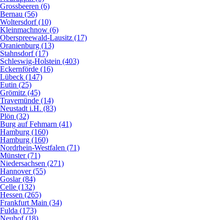
Grossbeeren (6)
Bernau (56)
Woltersdorf (10)
Kleinmachnow (6)
Oberspreewald-Lausitz (17)
Oranienburg (13)
Stahnsdorf (17)
Schleswig-Holstein (403)
Eckernförde (16)
Lübeck (147)
Eutin (25)
Grömitz (45)
Travemünde (14)
Neustadt i.H. (83)
Plön (32)
Burg auf Fehmarn (41)
Hamburg (160)
Hamburg (160)
Nordrhein-Westfalen (71)
Münster (71)
Niedersachsen (271)
Hannover (55)
Goslar (84)
Celle (132)
Hessen (265)
Frankfurt Main (34)
Fulda (173)
Neuhof (18)