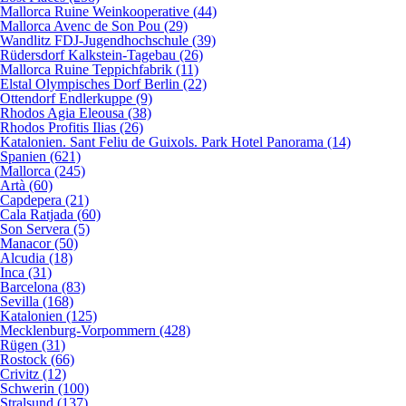
Mallorca Ruine Weinkooperative (44)
Mallorca Avenc de Son Pou (29)
Wandlitz FDJ-Jugendhochschule (39)
Rüdersdorf Kalkstein-Tagebau (26)
Mallorca Ruine Teppichfabrik (11)
Elstal Olympisches Dorf Berlin (22)
Ottendorf Endlerkuppe (9)
Rhodos Agia Eleousa (38)
Rhodos Profitis Ilias (26)
Katalonien. Sant Feliu de Guixols. Park Hotel Panorama (14)
Spanien (621)
Mallorca (245)
Artà (60)
Capdepera (21)
Cala Ratjada (60)
Son Servera (5)
Manacor (50)
Alcudia (18)
Inca (31)
Barcelona (83)
Sevilla (168)
Katalonien (125)
Mecklenburg-Vorpommern (428)
Rügen (31)
Rostock (66)
Crivitz (12)
Schwerin (100)
Stralsund (137)