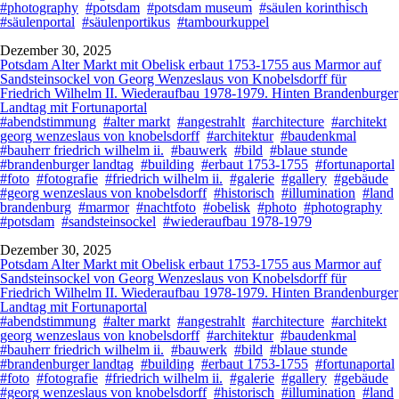
#photography
#potsdam
#potsdam museum
#säulen korinthisch
#säulenportal
#säulenportikus
#tambourkuppel
Dezember 30, 2025
Potsdam Alter Markt mit Obelisk erbaut 1753-1755 aus Marmor auf
Sandsteinsockel von Georg Wenzeslaus von Knobelsdorff für
Friedrich Wilhelm II. Wiederaufbau 1978-1979. Hinten Brandenburger
Landtag mit Fortunaportal
#abendstimmung
#alter markt
#angestrahlt
#architecture
#architekt
georg wenzeslaus von knobelsdorff
#architektur
#baudenkmal
#bauherr friedrich wilhelm ii.
#bauwerk
#bild
#blaue stunde
#brandenburger landtag
#building
#erbaut 1753-1755
#fortunaportal
#foto
#fotografie
#friedrich wilhelm ii.
#galerie
#gallery
#gebäude
#georg wenzeslaus von knobelsdorff
#historisch
#illumination
#land
brandenburg
#marmor
#nachtfoto
#obelisk
#photo
#photography
#potsdam
#sandsteinsockel
#wiederaufbau 1978-1979
Dezember 30, 2025
Potsdam Alter Markt mit Obelisk erbaut 1753-1755 aus Marmor auf
Sandsteinsockel von Georg Wenzeslaus von Knobelsdorff für
Friedrich Wilhelm II. Wiederaufbau 1978-1979. Hinten Brandenburger
Landtag mit Fortunaportal
#abendstimmung
#alter markt
#angestrahlt
#architecture
#architekt
georg wenzeslaus von knobelsdorff
#architektur
#baudenkmal
#bauherr friedrich wilhelm ii.
#bauwerk
#bild
#blaue stunde
#brandenburger landtag
#building
#erbaut 1753-1755
#fortunaportal
#foto
#fotografie
#friedrich wilhelm ii.
#galerie
#gallery
#gebäude
#georg wenzeslaus von knobelsdorff
#historisch
#illumination
#land