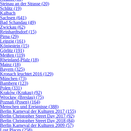
Steinau an der Strasse (20)
Schlitz (19)
Kalbach
Sachsen (641)
Bad Schandau (49)
Zwickau (62)
Reinhardtsdorf (15)
Pirna (29)
Leipzig (161)
Königstein (15)
Görlitz (191)
Meißen (119)
Rheinland-Pfalz (18)
Mainz (18)
Bayern (325)
Kronach leuchtet 2016 (129)
München (73)
Bamberg (123)
Polen (331)
Kraków (Krakau) (92)
Wrocław (Breslau) (75)
Poznań (Posen) (164)
Menschen und Ereignisse (388)
Berlin Karneval der Kulturen 2017 (155)
Berlin Christopher Street Day 2017 (92)
Berlin Christopher Street Day 2018 (84)
Berlin Karneval der Kulturen 2009 (57)
Lost Places (258)