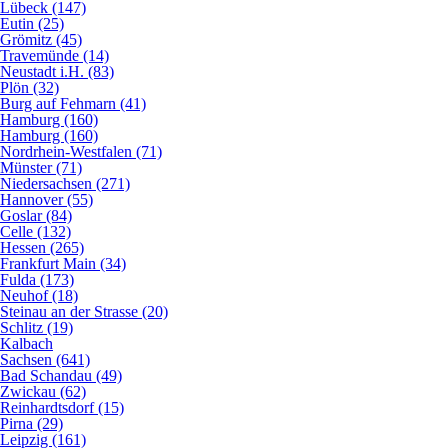
Lübeck (147)
Eutin (25)
Grömitz (45)
Travemünde (14)
Neustadt i.H. (83)
Plön (32)
Burg auf Fehmarn (41)
Hamburg (160)
Hamburg (160)
Nordrhein-Westfalen (71)
Münster (71)
Niedersachsen (271)
Hannover (55)
Goslar (84)
Celle (132)
Hessen (265)
Frankfurt Main (34)
Fulda (173)
Neuhof (18)
Steinau an der Strasse (20)
Schlitz (19)
Kalbach
Sachsen (641)
Bad Schandau (49)
Zwickau (62)
Reinhardtsdorf (15)
Pirna (29)
Leipzig (161)