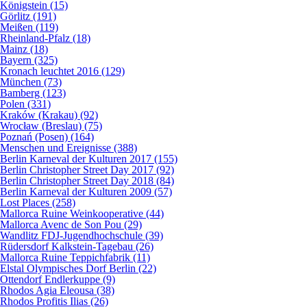
Königstein (15)
Görlitz (191)
Meißen (119)
Rheinland-Pfalz (18)
Mainz (18)
Bayern (325)
Kronach leuchtet 2016 (129)
München (73)
Bamberg (123)
Polen (331)
Kraków (Krakau) (92)
Wrocław (Breslau) (75)
Poznań (Posen) (164)
Menschen und Ereignisse (388)
Berlin Karneval der Kulturen 2017 (155)
Berlin Christopher Street Day 2017 (92)
Berlin Christopher Street Day 2018 (84)
Berlin Karneval der Kulturen 2009 (57)
Lost Places (258)
Mallorca Ruine Weinkooperative (44)
Mallorca Avenc de Son Pou (29)
Wandlitz FDJ-Jugendhochschule (39)
Rüdersdorf Kalkstein-Tagebau (26)
Mallorca Ruine Teppichfabrik (11)
Elstal Olympisches Dorf Berlin (22)
Ottendorf Endlerkuppe (9)
Rhodos Agia Eleousa (38)
Rhodos Profitis Ilias (26)