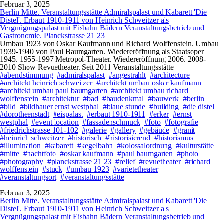
Februar 3, 2025
Berlin Mitte. Veranstaltungsstätte Admiralspalast und Kabarett 'Die
Distel'. Erbaut 1910-1911 von Heinrich Schweitzer als
Vergnügungspalast mit Eisbahn Bädern Veranstaltungsbetrieb und
Gastronomie. Planckstrasse 21 23
Umbau 1923 von Oskar Kaufmann und Richard Wolffenstein. Umbau
1939-1940 von Paul Baumgarten. Wiedereröffnung als Staatsoper
1945. 1955-1997 Metropol-Theater. Wiedereröffnung 2006. 2008-
2010 Show Revuetheater. Seit 2011 Veranstaltungsstätte
#abendstimmung
#admiralspalast
#angestrahlt
#architecture
#architekt heinrich schweitzer
#architekt umbau oskar kaufmann
#architekt umbau paul baumgarten
#architekt umbau richard
wolffenstein
#architektur
#bad
#baudenkmal
#bauwerk
#berlin
#bild
#bildhauer ernst westphal
#blaue stunde
#building
#die distel
#dorotheenstadt
#eispalast
#erbaut 1910-1911
#erker
#ernst
westphal
#event location
#fassadenschmuck
#foto
#fotografie
#friedrichstrasse 101-102
#galerie
#gallery
#gebäude
#granit
#heinrich schweitzer
#historisch
#historisierend
#historismus
#illumination
#kabarett
#kegelbahn
#kolossalordnung
#kulturstätte
#mitte
#nachtfoto
#oskar kaufmann
#paul baumgarten
#photo
#photography
#planckstrasse 21 23
#relief
#revuetheater
#richard
wolffenstein
#stuck
#umbau 1923
#varietetheater
#veranstaltungsort
#veranstaltungsstätte
Februar 3, 2025
Berlin Mitte. Veranstaltungsstätte Admiralspalast und Kabarett 'Die
Distel'. Erbaut 1910-1911 von Heinrich Schweitzer als
Vergnügungspalast mit Eisbahn Bädern Veranstaltungsbetrieb und