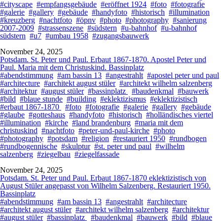
#cityscape
#empfangsgebäude
#eröffnet 1924
#foto
#fotografie
#galerie
#gallery
#gebäude
#handyfoto
#historisch
#illumination
#kreuzberg
#nachtfoto
#öpnv
#photo
#photography
#sanierung
2007-2009
#strassenszene
#südstern
#u-bahnhof
#u-bahnhof
südstern
#u7
#umbau 1958
#zugangsbauwerk
November 24, 2025
Potsdam. St. Peter und Paul. Erbaut 1867-1870. Apostel Peter und
Paul. Maria mit dem Christuskind. Bassinplatz
#abendstimmung
#am bassin 13
#angestrahlt
#apostel peter und paul
#architecture
#architekt august stüler
#architekt wilhelm salzenberg
#architektur
#august stüler
#bassinplatz
#baudenkmal
#bauwerk
#bild
#blaue stunde
#building
#eklektizismus
#eklektizistisch
#erbaut 1867-1870
#foto
#fotografie
#galerie
#gallery
#gebäude
#glaube
#gotteshaus
#handyfoto
#historisch
#holländisches viertel
#illumination
#kirche
#land brandenburg
#maria mit dem
christuskind
#nachtfoto
#peter-und-paul-kirche
#photo
#photography
#potsdam
#religion
#restauriert 1950
#rundbogen
#rundbogennische
#skulptur
#st. peter und paul
#wilhelm
salzenberg
#ziegelbau
#ziegelfassade
November 24, 2025
Potsdam. St. Peter und Paul. Erbaut 1867-1870 eklektizistisch von
August Stüler angepasst von Wilhelm Salzenberg. Restauriert 1950.
Bassinplatz
#abendstimmung
#am bassin 13
#angestrahlt
#architecture
#architekt august stüler
#architekt wilhelm salzenberg
#architektur
#august stüler
#bassinplatz
#baudenkmal
#bauwerk
#bild
#blaue