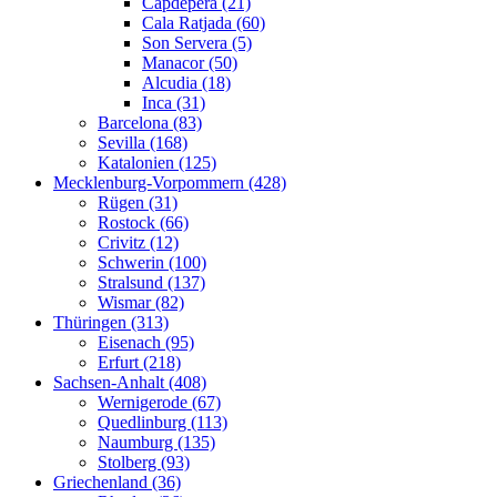
Capdepera (21)
Cala Ratjada (60)
Son Servera (5)
Manacor (50)
Alcudia (18)
Inca (31)
Barcelona (83)
Sevilla (168)
Katalonien (125)
Mecklenburg-Vorpommern (428)
Rügen (31)
Rostock (66)
Crivitz (12)
Schwerin (100)
Stralsund (137)
Wismar (82)
Thüringen (313)
Eisenach (95)
Erfurt (218)
Sachsen-Anhalt (408)
Wernigerode (67)
Quedlinburg (113)
Naumburg (135)
Stolberg (93)
Griechenland (36)