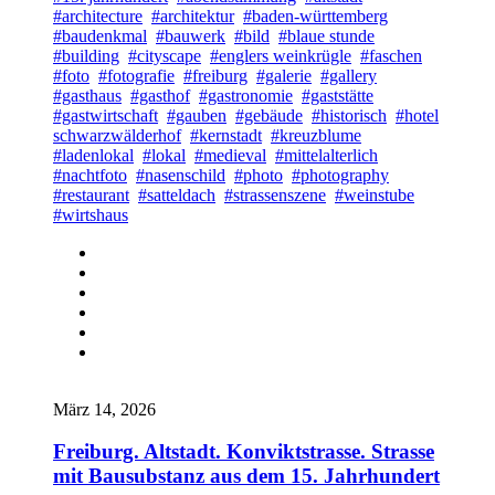
#architecture
#architektur
#baden-württemberg
#baudenkmal
#bauwerk
#bild
#blaue stunde
#building
#cityscape
#englers weinkrügle
#faschen
#foto
#fotografie
#freiburg
#galerie
#gallery
#gasthaus
#gasthof
#gastronomie
#gaststätte
#gastwirtschaft
#gauben
#gebäude
#historisch
#hotel
schwarzwälderhof
#kernstadt
#kreuzblume
#ladenlokal
#lokal
#medieval
#mittelalterlich
#nachtfoto
#nasenschild
#photo
#photography
#restaurant
#satteldach
#strassenszene
#weinstube
#wirtshaus
März 14, 2026
Freiburg. Altstadt. Konviktstrasse. Strasse
mit Bausubstanz aus dem 15. Jahrhundert