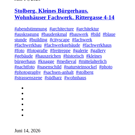
Stolberg. Kleines Bürgerhaus.
Wohnhäuser Fachwerk. Rittergasse 4-14
#abendstimmung
#architecture
#architektur
#auskragung
#baudenkmal
#bauwerk
#bild
#blaue
stunde
#building
#cityscape
#fachwerk
#fachwerkbau
#fachwerkgebäude
#fachwerkhaus
#foto
#fotografie
#freitreppe
#galerie
#gallery
#gebäude
#hauszeichen
#historisch
#kleines
bürgerhaus
#knagge
#medieval
#mittelalterlich
#nachtfoto
#nasenschild
#natursteinsockel
#photo
#photography
#sachsen-anhalt
#stolberg
#strassenszene
#südharz
#wohnhaus
Juni 14, 2026