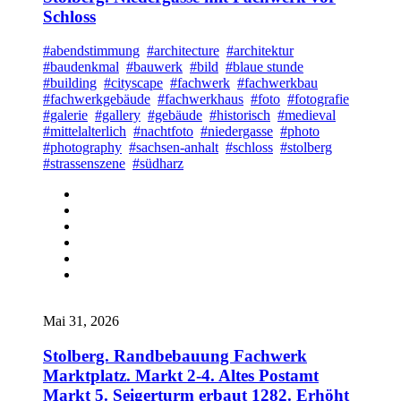
Schloss
#abendstimmung
#architecture
#architektur
#baudenkmal
#bauwerk
#bild
#blaue stunde
#building
#cityscape
#fachwerk
#fachwerkbau
#fachwerkgebäude
#fachwerkhaus
#foto
#fotografie
#galerie
#gallery
#gebäude
#historisch
#medieval
#mittelalterlich
#nachtfoto
#niedergasse
#photo
#photography
#sachsen-anhalt
#schloss
#stolberg
#strassenszene
#südharz
Mai 31, 2026
Stolberg. Randbebauung Fachwerk
Marktplatz. Markt 2-4. Altes Postamt
Markt 5. Seigerturm erbaut 1282. Erhöht