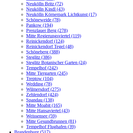
Neukölln Britz (72)
Neukölln Kindl (43)
Neukölln Körnerpark Lichtkunst (17)
Schöneweide (78)
Pankow (194)
Prenzlauer Berg (278)
Mitte Regierungsviertel (119)
Reinickendorf (124)
Reinickendorf Tegel (48)
Schöneberg (388)
Steglitz (386)
Steglitz Botanischer Garten (24)
Tempelhof (242)
Mitte Tiergarten (245)
Treptow (104)
Wedding (78)
Wilmersdorf (275)
Zehlendorf (424)
Spandau (138)
Mitte Moabit (165)
Mitte Hansaviertel (43)
Weissensee (59)
Mitte Gesundbrunnen (81)
Tempelhof Flughafen (39)
Brandenburg (517)