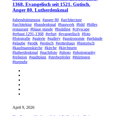
1368. Evangelisch seit 1521. Gotisch.
Anger 80. Lutherdenkmal
#abendstimmung
#anger 80
#architecture
#architektur
#baudenkmal
#bauwerk
#bild
#billes
restaurant
#blaue stunde
#building
#cityscape
#erbaut 1291-1368
#erfurt
#evangelisch
#foto
#fotografie
#galerie
#gallery
#gastronomie
#gebäude
#glaube
#gotik
#gotisch
#gotteshaus
#historisch
#kaufmannskirche
#kirche
#kirchturm
#lutherdenkmal
#nachtfoto
#photo
#photography
#religion
#stadtplatz
#strebepfeiler
#thüringen
#turmuhr
April 9, 2026