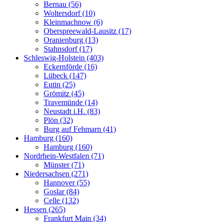
Bernau (56)
Woltersdorf (10)
Kleinmachnow (6)
Oberspreewald-Lausitz (17)
Oranienburg (13)
Stahnsdorf (17)
Schleswig-Holstein (403)
Eckernförde (16)
Lübeck (147)
Eutin (25)
Grömitz (45)
Travemünde (14)
Neustadt i.H. (83)
Plön (32)
Burg auf Fehmarn (41)
Hamburg (160)
Hamburg (160)
Nordrhein-Westfalen (71)
Münster (71)
Niedersachsen (271)
Hannover (55)
Goslar (84)
Celle (132)
Hessen (265)
Frankfurt Main (34)