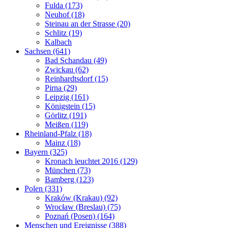
Fulda (173)
Neuhof (18)
Steinau an der Strasse (20)
Schlitz (19)
Kalbach
Sachsen (641)
Bad Schandau (49)
Zwickau (62)
Reinhardtsdorf (15)
Pirna (29)
Leipzig (161)
Königstein (15)
Görlitz (191)
Meißen (119)
Rheinland-Pfalz (18)
Mainz (18)
Bayern (325)
Kronach leuchtet 2016 (129)
München (73)
Bamberg (123)
Polen (331)
Kraków (Krakau) (92)
Wrocław (Breslau) (75)
Poznań (Posen) (164)
Menschen und Ereignisse (388)