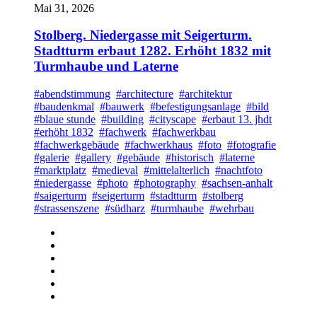
Mai 31, 2026
Stolberg. Niedergasse mit Seigerturm.
Stadtturm erbaut 1282. Erhöht 1832 mit
Turmhaube und Laterne
#abendstimmung
#architecture
#architektur
#baudenkmal
#bauwerk
#befestigungsanlage
#bild
#blaue stunde
#building
#cityscape
#erbaut 13. jhdt
#erhöht 1832
#fachwerk
#fachwerkbau
#fachwerkgebäude
#fachwerkhaus
#foto
#fotografie
#galerie
#gallery
#gebäude
#historisch
#laterne
#marktplatz
#medieval
#mittelalterlich
#nachtfoto
#niedergasse
#photo
#photography
#sachsen-anhalt
#saigerturm
#seigerturm
#stadtturm
#stolberg
#strassenszene
#südharz
#turmhaube
#wehrbau