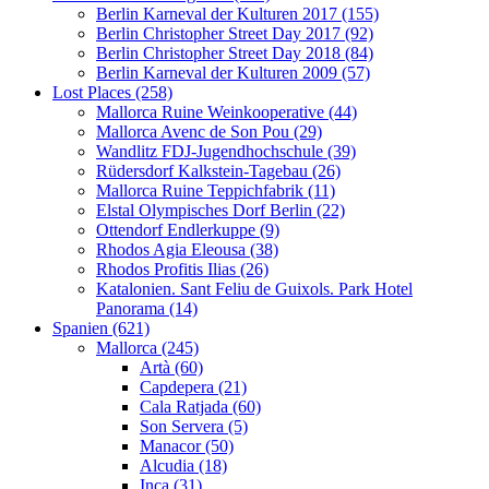
Berlin Karneval der Kulturen 2017 (155)
Berlin Christopher Street Day 2017 (92)
Berlin Christopher Street Day 2018 (84)
Berlin Karneval der Kulturen 2009 (57)
Lost Places (258)
Mallorca Ruine Weinkooperative (44)
Mallorca Avenc de Son Pou (29)
Wandlitz FDJ-Jugendhochschule (39)
Rüdersdorf Kalkstein-Tagebau (26)
Mallorca Ruine Teppichfabrik (11)
Elstal Olympisches Dorf Berlin (22)
Ottendorf Endlerkuppe (9)
Rhodos Agia Eleousa (38)
Rhodos Profitis Ilias (26)
Katalonien. Sant Feliu de Guixols. Park Hotel
Panorama (14)
Spanien (621)
Mallorca (245)
Artà (60)
Capdepera (21)
Cala Ratjada (60)
Son Servera (5)
Manacor (50)
Alcudia (18)
Inca (31)