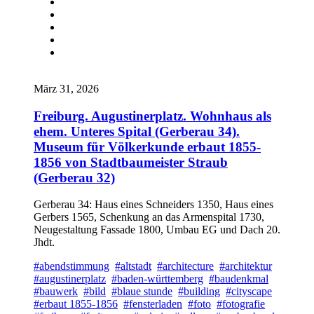
März 31, 2026
Freiburg. Augustinerplatz. Wohnhaus als
ehem. Unteres Spital (Gerberau 34).
Museum für Völkerkunde erbaut 1855-
1856 von Stadtbaumeister Straub
(Gerberau 32)
Gerberau 34: Haus eines Schneiders 1350, Haus eines
Gerbers 1565, Schenkung an das Armenspital 1730,
Neugestaltung Fassade 1800, Umbau EG und Dach 20.
Jhdt.
#abendstimmung
#altstadt
#architecture
#architektur
#augustinerplatz
#baden-württemberg
#baudenkmal
#bauwerk
#bild
#blaue stunde
#building
#cityscape
#erbaut 1855-1856
#fensterladen
#foto
#fotografie