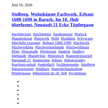
Juni 19, 2026
Stolberg. Wohnhäuser Fachwerk. Erbaut
1680-1690 in Barock. Im 18. Jhdt
überformt. Neustadt 21 Ecke Töpfergasse
#architecture
#architektur
#auskragung
#barock
#baudenkmal
#bauwerk
#bild
#building
#cityscape
#daylight exposure
#erbaut 1680-1690
#fachwerk
#fachwerkbau
#fachwerkgebäude
#fachwerkhaus
#foto
#fotografie
#freitreppe
#galerie
#gallery
#gebäude
#handyfoto
#historisch
#natursteinsockel
#neustadt 21
#panorama
#photo
#photography
#sachsen-anhalt
#satteldach
#schleppgaube
#stolberg
#strassenszene
#südharz
#tageslichtaufnahme
#töpfergasse
#überformt im 18. jhdt
#wohnhaus