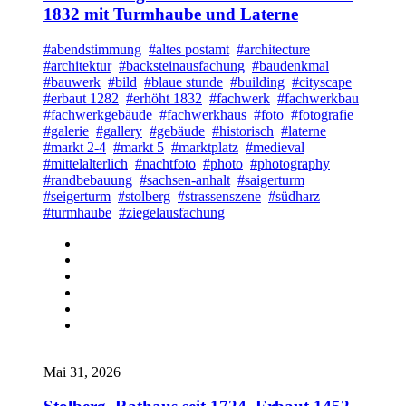
1832 mit Turmhaube und Laterne
#abendstimmung
#altes postamt
#architecture
#architektur
#backsteinausfachung
#baudenkmal
#bauwerk
#bild
#blaue stunde
#building
#cityscape
#erbaut 1282
#erhöht 1832
#fachwerk
#fachwerkbau
#fachwerkgebäude
#fachwerkhaus
#foto
#fotografie
#galerie
#gallery
#gebäude
#historisch
#laterne
#markt 2-4
#markt 5
#marktplatz
#medieval
#mittelalterlich
#nachtfoto
#photo
#photography
#randbebauung
#sachsen-anhalt
#saigerturm
#seigerturm
#stolberg
#strassenszene
#südharz
#turmhaube
#ziegelausfachung
Mai 31, 2026