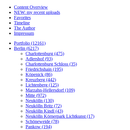
Content Overview
NEW: my recent uploads
Favorites
Timeline
The Author
Impressum
Portfolio (12161)
Berlin (6217)
Charlottenburg (475)
Adlershof (93)
Charlottenburg Schloss (35)
Friedrichshain (195)
Köpenick (86)
Kreuzberg (442)
Lichtenberg (125)
Marzahn-Hellersdorf (109)
Mitte (972)
Neukölln (130)
Neukölln Britz (72)
Neukölln Kindl (43)
Neukölln Körnerpark Lichtkunst (17)
Schöneweide (78)
Pankow (194)