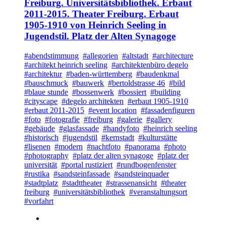
Freiburg. Universitätsbibliothek. Erbaut
2011-2015. Theater Freiburg. Erbaut
1905-1910 von Heinrich Seeling in
Jugendstil. Platz der Alten Synagoge
#abendstimmung
#allegorien
#altstadt
#architecture
#architekt heinrich seeling
#architektenbüro degelo
#architektur
#baden-württemberg
#baudenkmal
#bauschmuck
#bauwerk
#bertoldstrasse 46
#bild
#blaue stunde
#bossenwerk
#bossiert
#building
#cityscape
#degelo architekten
#erbaut 1905-1910
#erbaut 2011-2015
#event location
#fassadenfiguren
#foto
#fotografie
#freiburg
#galerie
#gallery
#gebäude
#glasfassade
#handyfoto
#heinrich seeling
#historisch
#jugendstil
#kernstadt
#kulturstätte
#lisenen
#modern
#nachtfoto
#panorama
#photo
#photography
#platz der alten synagoge
#platz der
universität
#portal rustiziert
#rundbogenfenster
#rustika
#sandsteinfassade
#sandsteinquader
#stadtplatz
#stadttheater
#strassenansicht
#theater
freiburg
#universitätsbibliothek
#veranstaltungsort
#vorfahrt