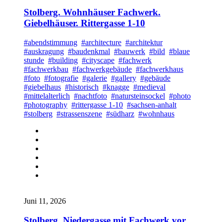
Stolberg. Wohnhäuser Fachwerk.
Giebelhäuser. Rittergasse 1-10
#abendstimmung
#architecture
#architektur
#auskragung
#baudenkmal
#bauwerk
#bild
#blaue
stunde
#building
#cityscape
#fachwerk
#fachwerkbau
#fachwerkgebäude
#fachwerkhaus
#foto
#fotografie
#galerie
#gallery
#gebäude
#giebelhaus
#historisch
#knagge
#medieval
#mittelalterlich
#nachtfoto
#natursteinsockel
#photo
#photography
#rittergasse 1-10
#sachsen-anhalt
#stolberg
#strassenszene
#südharz
#wohnhaus
Juni 11, 2026
Stolberg. Niedergasse mit Fachwerk vor