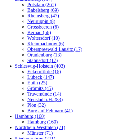
Potsdam (261)
Babelsberg (69)
Rheinsberg (47)
Neuruppin (8)
Grossbeeren (6)
Bernau (56)
Woltersdorf (10)
Kleinmachnow (6)
Oberspreewald-Lausitz (17)
Oranienburg (13)
Stahnsdorf (17)
Schleswig-Holstein (403)
Eckernförde (16)
Lübeck (147)
Eutin (25)
Grömitz (45)
Travemünde (14)
Neustadt i.H. (83)
Plön (32)
Burg auf Fehmarn (41)
Hamburg (160)
Hamburg (160)
Nordrhein-Westfalen (71)
Münster (71)
Niedersachsen (271)