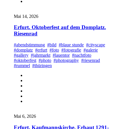
Mai 14, 2026
Erfurt. Oktoberfest auf dem Domplatz.
Riesenrad
#abendstimmung
#bild
#blaue stunde
#cityscape
#domplatz
#erfurt
#foto
#fotografie
#galerie
#gallery
#jahrmarkt
#lauentor
#nachtfoto
#oktoberfest
#photo
#photography
#riesenrad
#rummel
#thüringen
Mai 6, 2026
Erfurt. Kaufmannskirche. Erbaut 1291-