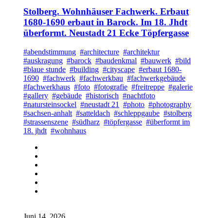
Stolberg. Wohnhäuser Fachwerk. Erbaut
1680-1690 erbaut in Barock. Im 18. Jhdt
überformt. Neustadt 21 Ecke Töpfergasse
#abendstimmung
#architecture
#architektur
#auskragung
#barock
#baudenkmal
#bauwerk
#bild
#blaue stunde
#building
#cityscape
#erbaut 1680-
1690
#fachwerk
#fachwerkbau
#fachwerkgebäude
#fachwerkhaus
#foto
#fotografie
#freitreppe
#galerie
#gallery
#gebäude
#historisch
#nachtfoto
#natursteinsockel
#neustadt 21
#photo
#photography
#sachsen-anhalt
#satteldach
#schleppgaube
#stolberg
#strassenszene
#südharz
#töpfergasse
#überformt im
18. jhdt
#wohnhaus
Juni 14, 2026