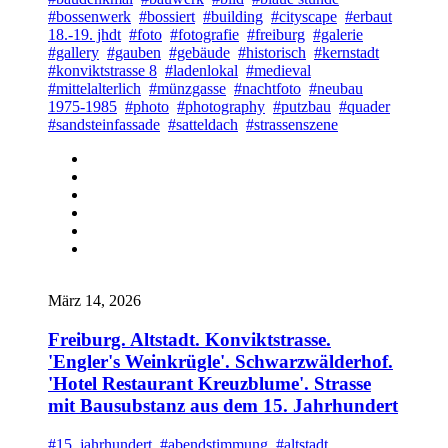
#bossenwerk
#bossiert
#building
#cityscape
#erbaut
18.-19. jhdt
#foto
#fotografie
#freiburg
#galerie
#gallery
#gauben
#gebäude
#historisch
#kernstadt
#konviktstrasse 8
#ladenlokal
#medieval
#mittelalterlich
#münzgasse
#nachtfoto
#neubau
1975-1985
#photo
#photography
#putzbau
#quader
#sandsteinfassade
#satteldach
#strassenszene
März 14, 2026
Freiburg. Altstadt. Konviktstrasse.
'Engler's Weinkrügle'. Schwarzwälderhof.
'Hotel Restaurant Kreuzblume'. Strasse
mit Bausubstanz aus dem 15. Jahrhundert
#15. jahrhundert
#abendstimmung
#altstadt