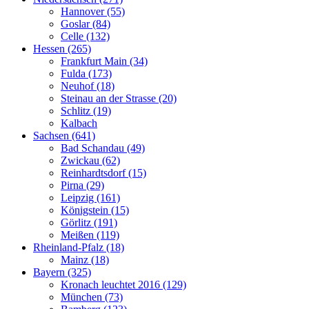
Hannover (55)
Goslar (84)
Celle (132)
Hessen (265)
Frankfurt Main (34)
Fulda (173)
Neuhof (18)
Steinau an der Strasse (20)
Schlitz (19)
Kalbach
Sachsen (641)
Bad Schandau (49)
Zwickau (62)
Reinhardtsdorf (15)
Pirna (29)
Leipzig (161)
Königstein (15)
Görlitz (191)
Meißen (119)
Rheinland-Pfalz (18)
Mainz (18)
Bayern (325)
Kronach leuchtet 2016 (129)
München (73)