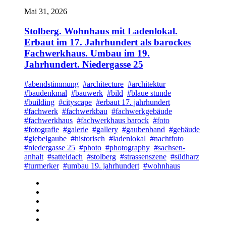
Mai 31, 2026
Stolberg. Wohnhaus mit Ladenlokal.
Erbaut im 17. Jahrhundert als barockes
Fachwerkhaus. Umbau im 19.
Jahrhundert. Niedergasse 25
#abendstimmung
#architecture
#architektur
#baudenkmal
#bauwerk
#bild
#blaue stunde
#building
#cityscape
#erbaut 17. jahrhundert
#fachwerk
#fachwerkbau
#fachwerkgebäude
#fachwerkhaus
#fachwerkhaus barock
#foto
#fotografie
#galerie
#gallery
#gaubenband
#gebäude
#giebelgaube
#historisch
#ladenlokal
#nachtfoto
#niedergasse 25
#photo
#photography
#sachsen-
anhalt
#satteldach
#stolberg
#strassenszene
#südharz
#turmerker
#umbau 19. jahrhundert
#wohnhaus