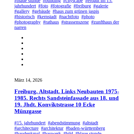
#blaue stunde
#building
#cityscape
#erbaut im 15.
jahrhundert
#foto
#fotografie
#freiburg
#galerie
#gallery
#gebäude
#haus zum grünen jaspis
#historisch
#kernstadt
#nachtfoto
#photo
#photography
#rathaus
#strassenszene
#zunfthaus der
narren
März 14, 2026
Freiburg. Altstadt. Links Neubauten 1975-
1985. Rechts Sandsteinfassade aus 18. und
19. Jhdt. Konviktstrasse 10 Ecke
Münzgasse
#15. jahrhundert
#abendstimmung
#altstadt
#architecture
#architektur
#baden-württemberg
#baudenkmal
#bauwerk
#bild
#blaue stunde