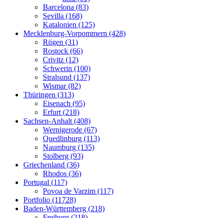
Barcelona (83)
Sevilla (168)
Katalonien (125)
Mecklenburg-Vorpommern (428)
Rügen (31)
Rostock (66)
Crivitz (12)
Schwerin (100)
Stralsund (137)
Wismar (82)
Thüringen (313)
Eisenach (95)
Erfurt (218)
Sachsen-Anhalt (408)
Wernigerode (67)
Quedlinburg (113)
Naumburg (135)
Stolberg (93)
Griechenland (36)
Rhodos (36)
Portugal (117)
Povoa de Varzim (117)
Portfolio (11728)
Baden-Württemberg (218)
Freiburg (218)