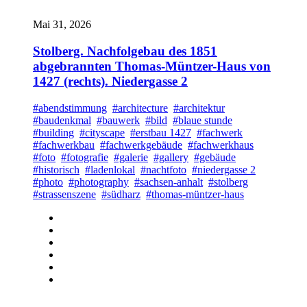
Mai 31, 2026
Stolberg. Nachfolgebau des 1851
abgebrannten Thomas-Müntzer-Haus von
1427 (rechts). Niedergasse 2
#abendstimmung
#architecture
#architektur
#baudenkmal
#bauwerk
#bild
#blaue stunde
#building
#cityscape
#erstbau 1427
#fachwerk
#fachwerkbau
#fachwerkgebäude
#fachwerkhaus
#foto
#fotografie
#galerie
#gallery
#gebäude
#historisch
#ladenlokal
#nachtfoto
#niedergasse 2
#photo
#photography
#sachsen-anhalt
#stolberg
#strassenszene
#südharz
#thomas-müntzer-haus