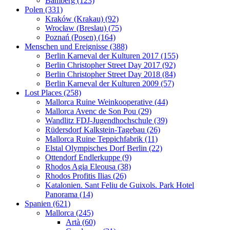
Bamberg (123)
Polen (331)
Kraków (Krakau) (92)
Wrocław (Breslau) (75)
Poznań (Posen) (164)
Menschen und Ereignisse (388)
Berlin Karneval der Kulturen 2017 (155)
Berlin Christopher Street Day 2017 (92)
Berlin Christopher Street Day 2018 (84)
Berlin Karneval der Kulturen 2009 (57)
Lost Places (258)
Mallorca Ruine Weinkooperative (44)
Mallorca Avenc de Son Pou (29)
Wandlitz FDJ-Jugendhochschule (39)
Rüdersdorf Kalkstein-Tagebau (26)
Mallorca Ruine Teppichfabrik (11)
Elstal Olympisches Dorf Berlin (22)
Ottendorf Endlerkuppe (9)
Rhodos Agia Eleousa (38)
Rhodos Profitis Ilias (26)
Katalonien. Sant Feliu de Guixols. Park Hotel
Panorama (14)
Spanien (621)
Mallorca (245)
Artà (60)