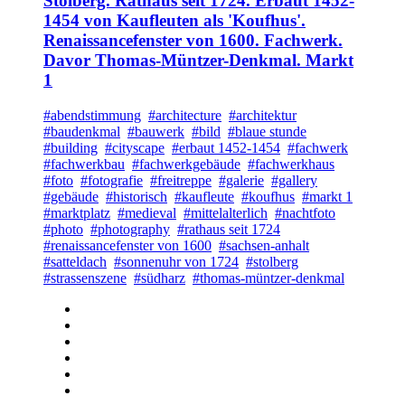
Stolberg. Rathaus seit 1724. Erbaut 1452-
1454 von Kaufleuten als 'Koufhus'.
Renaissancefenster von 1600. Fachwerk.
Davor Thomas-Müntzer-Denkmal. Markt
1
#abendstimmung
#architecture
#architektur
#baudenkmal
#bauwerk
#bild
#blaue stunde
#building
#cityscape
#erbaut 1452-1454
#fachwerk
#fachwerkbau
#fachwerkgebäude
#fachwerkhaus
#foto
#fotografie
#freitreppe
#galerie
#gallery
#gebäude
#historisch
#kaufleute
#koufhus
#markt 1
#marktplatz
#medieval
#mittelalterlich
#nachtfoto
#photo
#photography
#rathaus seit 1724
#renaissancefenster von 1600
#sachsen-anhalt
#satteldach
#sonnenuhr von 1724
#stolberg
#strassenszene
#südharz
#thomas-müntzer-denkmal