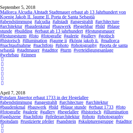
September 5, 2018
Mallorca Alcudia Altstadt Stadtmauer erbaut ab 13 Jahrhundert von
Koenig Jakob II. Jaume II. Porta de Santa Sebastià
#abendstimmung
#alcudia
#altstadt
#angestrahlt
#architecture
#architektur
#baudenkmal
#bauwerk
#begehbar
#bild
#blaue
stunde
#building
#erbaut ab 13 jahrhundert
#festungsmauer
#festungsturm
#foto
#fotografie
#galerie
#gallery
#gotisch
#historisch
#illumination
#jaume ii
#könig jakob ii.
#mallorca
#nachtaufnahme
#nachtfoto
#photo
#photography
#porta de santa
sebastià
#stadtmauer
#stadttor
#turm
#verteidigungsanlage
#wehrbau
#zinnen
April 7, 2018
Potsdam Jägertor erbaut 1733 in der Hegelallee
#abendstimmung
#angestrahlt
#architecture
#architektur
#baudenkmal
#bauwerk
#bild
#blaue stunde
#erbaut 1733
#foto
#fotografie
#galerie
#gallery
#hegelallee
#historisch
#illumination
#jagdszene
#nachtfoto
#pfeilerarchitektur
#photo
#photography
#potsdam
#rustizierte pfeiler
#sandstein
#skulpturengruppe
#stadttor