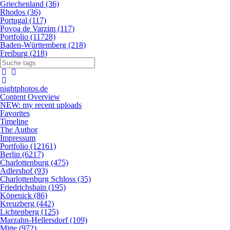
Griechenland (36)
Rhodos (36)
Portugal (117)
Povoa de Varzim (117)
Portfolio (11728)
Baden-Württemberg (218)
Freiburg (218)
nightphotos.de
Content Overview
NEW: my recent uploads
Favorites
Timeline
The Author
Impressum
Portfolio (12161)
Berlin (6217)
Charlottenburg (475)
Adlershof (93)
Charlottenburg Schloss (35)
Friedrichshain (195)
Köpenick (86)
Kreuzberg (442)
Lichtenberg (125)
Marzahn-Hellersdorf (109)
Mitte (972)