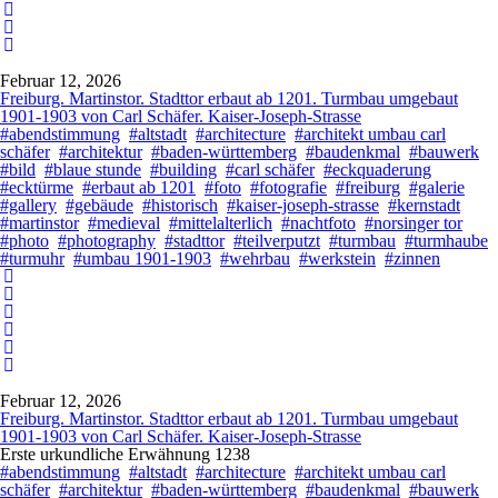
Februar 12, 2026
Freiburg. Martinstor. Stadttor erbaut ab 1201. Turmbau umgebaut
1901-1903 von Carl Schäfer. Kaiser-Joseph-Strasse
#abendstimmung
#altstadt
#architecture
#architekt umbau carl
schäfer
#architektur
#baden-württemberg
#baudenkmal
#bauwerk
#bild
#blaue stunde
#building
#carl schäfer
#eckquaderung
#ecktürme
#erbaut ab 1201
#foto
#fotografie
#freiburg
#galerie
#gallery
#gebäude
#historisch
#kaiser-joseph-strasse
#kernstadt
#martinstor
#medieval
#mittelalterlich
#nachtfoto
#norsinger tor
#photo
#photography
#stadttor
#teilverputzt
#turmbau
#turmhaube
#turmuhr
#umbau 1901-1903
#wehrbau
#werkstein
#zinnen
Februar 12, 2026
Freiburg. Martinstor. Stadttor erbaut ab 1201. Turmbau umgebaut
1901-1903 von Carl Schäfer. Kaiser-Joseph-Strasse
Erste urkundliche Erwähnung 1238
#abendstimmung
#altstadt
#architecture
#architekt umbau carl
schäfer
#architektur
#baden-württemberg
#baudenkmal
#bauwerk