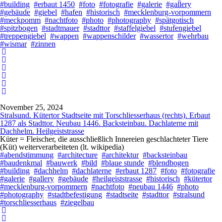
#building
#erbaut 1450
#foto
#fotografie
#galerie
#gallery
#gebäude
#giebel
#hafen
#historisch
#mecklenburg-vorpommern
#meckpomm
#nachtfoto
#photo
#photography
#spätgotisch
#spitzbogen
#stadtmauer
#stadttor
#staffelgiebel
#stufengiebel
#treppengiebel
#wappen
#wappenschilder
#wassertor
#wehrbau
#wismar
#zinnen
November 25, 2024
Stralsund. Kütertor Stadtseite mit Torschliesserhaus (rechts). Erbaut
1287 als Stadttor. Neubau 1446. Backsteinbau. Dachlaterne mit
Dachhelm. Heilgeiststrasse
Küter = Fleischer, die ausschließlich Innereien geschlachteter Tiere
(Küt) weiterverarbeiteten (lt. wikipedia)
#abendstimmung
#architecture
#architektur
#backsteinbau
#baudenkmal
#bauwerk
#bild
#blaue stunde
#blendbogen
#building
#dachhelm
#dachlaterne
#erbaut 1287
#foto
#fotografie
#galerie
#gallery
#gebäude
#heilgeiststrasse
#historisch
#kütertor
#mecklenburg-vorpommern
#nachtfoto
#neubau 1446
#photo
#photography
#stadtbefestigung
#stadtseite
#stadttor
#stralsund
#torschliesserhaus
#ziegelbau