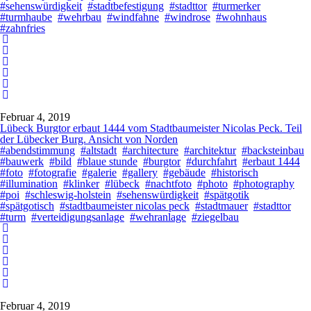
#sehenswürdigkeit
#stadtbefestigung
#stadttor
#turmerker
#turmhaube
#wehrbau
#windfahne
#windrose
#wohnhaus
#zahnfries
Februar 4, 2019
Lübeck Burgtor erbaut 1444 vom Stadtbaumeister Nicolas Peck. Teil
der Lübecker Burg. Ansicht von Norden
#abendstimmung
#altstadt
#architecture
#architektur
#backsteinbau
#bauwerk
#bild
#blaue stunde
#burgtor
#durchfahrt
#erbaut 1444
#foto
#fotografie
#galerie
#gallery
#gebäude
#historisch
#illumination
#klinker
#lübeck
#nachtfoto
#photo
#photography
#poi
#schleswig-holstein
#sehenswürdigkeit
#spätgotik
#spätgotisch
#stadtbaumeister nicolas peck
#stadtmauer
#stadttor
#turm
#verteidigungsanlage
#wehranlage
#ziegelbau
Februar 4, 2019