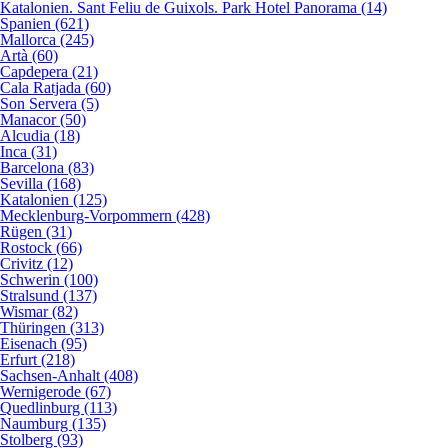
Katalonien. Sant Feliu de Guixols. Park Hotel Panorama (14)
Spanien (621)
Mallorca (245)
Artà (60)
Capdepera (21)
Cala Ratjada (60)
Son Servera (5)
Manacor (50)
Alcudia (18)
Inca (31)
Barcelona (83)
Sevilla (168)
Katalonien (125)
Mecklenburg-Vorpommern (428)
Rügen (31)
Rostock (66)
Crivitz (12)
Schwerin (100)
Stralsund (137)
Wismar (82)
Thüringen (313)
Eisenach (95)
Erfurt (218)
Sachsen-Anhalt (408)
Wernigerode (67)
Quedlinburg (113)
Naumburg (135)
Stolberg (93)