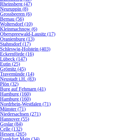
Rheinsberg (47)
Neuruppin (8)
Grossbeeren (6)
Bernau (56)
Woltersdorf (10)
Kleinmachnow (6)
Oberspreewald-Lausitz (17)
Oranienburg (13)
Stahnsdorf (17)
Schleswig-Holstein (403)
Eckernförde (16)
Lübeck (147)
Eutin (25)
Grömitz (45)
Travemünde (14)
Neustadt i.H. (83)
Plön (32)
Burg auf Fehmarn (41)
Hamburg (160)
Hamburg (160)
Nordrhein-Westfalen (71)
Münster (71)
Niedersachsen (271)
Hannover (55)
Goslar (84)
Celle (132)
Hessen (265)
Frankfurt Main (34)