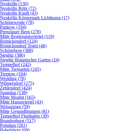
Neukölln (130)
Neukölln Britz (72)
Neukölln Kindl (43)
Neukölln Körnerpark Lichtkunst (17)
Schöneweide (78)
Pankow (194)
Prenzlauer Berg (278)
Mitte Regierungsviertel (119)
Reinickendorf (124)
Reinickendorf Tegel (48)
Schöneberg (388)
Steglitz (386)
Steglitz Botanischer Garten (24)
Tempelhof (242)
Mitte Tiergarten (245)
Treptow (104)
Wedding (78)
Wilmersdorf (275)
Zehlendorf (424)
Spandau (138)
Mitte Moabit (165)
Mitte Hansaviertel (43)
Weissensee (59)
Mitte Gesundbrunnen (81)
Tempelhof Flughafen (39)
Brandenburg (517)
Potsdam (261)
Babelsberg (69)