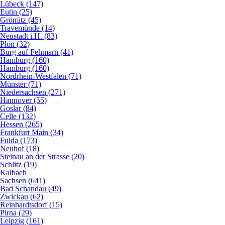
Lübeck (147)
Eutin (25)
Grömitz (45)
Travemünde (14)
Neustadt i.H. (83)
Plön (32)
Burg auf Fehmarn (41)
Hamburg (160)
Hamburg (160)
Nordrhein-Westfalen (71)
Münster (71)
Niedersachsen (271)
Hannover (55)
Goslar (84)
Celle (132)
Hessen (265)
Frankfurt Main (34)
Fulda (173)
Neuhof (18)
Steinau an der Strasse (20)
Schlitz (19)
Kalbach
Sachsen (641)
Bad Schandau (49)
Zwickau (62)
Reinhardtsdorf (15)
Pirna (29)
Leipzig (161)