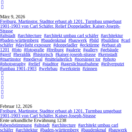
März 9, 2026
Freiburg. Martinstor. Stadttor erbaut ab 1201. Turmbau umgebaut
1901-1903 von Carl Schäfer. Relief Doppeladler. Kaiser-Joseph-
Strasse
#altstadt
#architecture
#architekt umbau carl schäfer
#architektur
#baden-württemberg
#baudenkmal
#bauwerk
#bild
#building
#carl
schäfer
#daylight exposure
#doppeladler
#ecktürme
#erbaut ab
1201
#foto
#fotografie
#freiburg
#galerie
#gallery
#gebäude
#greif
#heraldik
#historisch
#kaiser-joseph-strasse
#kernstadt
#martinstor
#medieval
#mittelalterlich
#norsinger tor
#photo
#photography
#relief
#stadttor
#tageslichtaufnahme
#teilverputzt
#umbau 1901-1903
#wehrbau
#werkstein
#zinnen
Februar 12, 2026
Freiburg. Martinstor. Stadttor erbaut ab 1201. Turmbau umgebaut
1901-1903 von Carl Schäfer. Kaiser-Joseph-Strasse
Erste urkundliche Erwähnung 1238
#abendstimmung
#altstadt
#architecture
#architekt umbau carl
schäfer
#architektur
#baden-württemberg
#baudenkmal
#bauwerk