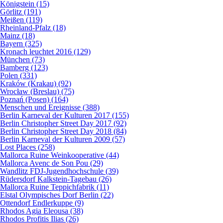
Königstein (15)
Görlitz (191)
Meißen (119)
Rheinland-Pfalz (18)
Mainz (18)
Bayern (325)
Kronach leuchtet 2016 (129)
München (73)
Bamberg (123)
Polen (331)
Kraków (Krakau) (92)
Wrocław (Breslau) (75)
Poznań (Posen) (164)
Menschen und Ereignisse (388)
Berlin Karneval der Kulturen 2017 (155)
Berlin Christopher Street Day 2017 (92)
Berlin Christopher Street Day 2018 (84)
Berlin Karneval der Kulturen 2009 (57)
Lost Places (258)
Mallorca Ruine Weinkooperative (44)
Mallorca Avenc de Son Pou (29)
Wandlitz FDJ-Jugendhochschule (39)
Rüdersdorf Kalkstein-Tagebau (26)
Mallorca Ruine Teppichfabrik (11)
Elstal Olympisches Dorf Berlin (22)
Ottendorf Endlerkuppe (9)
Rhodos Agia Eleousa (38)
Rhodos Profitis Ilias (26)