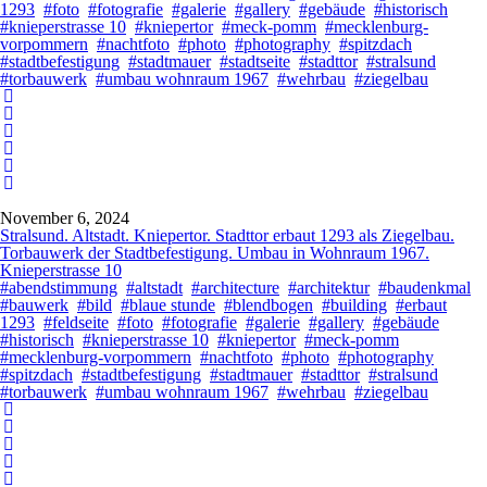
1293
#foto
#fotografie
#galerie
#gallery
#gebäude
#historisch
#knieperstrasse 10
#kniepertor
#meck-pomm
#mecklenburg-
vorpommern
#nachtfoto
#photo
#photography
#spitzdach
#stadtbefestigung
#stadtmauer
#stadtseite
#stadttor
#stralsund
#torbauwerk
#umbau wohnraum 1967
#wehrbau
#ziegelbau
November 6, 2024
Stralsund. Altstadt. Kniepertor. Stadttor erbaut 1293 als Ziegelbau.
Torbauwerk der Stadtbefestigung. Umbau in Wohnraum 1967.
Knieperstrasse 10
#abendstimmung
#altstadt
#architecture
#architektur
#baudenkmal
#bauwerk
#bild
#blaue stunde
#blendbogen
#building
#erbaut
1293
#feldseite
#foto
#fotografie
#galerie
#gallery
#gebäude
#historisch
#knieperstrasse 10
#kniepertor
#meck-pomm
#mecklenburg-vorpommern
#nachtfoto
#photo
#photography
#spitzdach
#stadtbefestigung
#stadtmauer
#stadttor
#stralsund
#torbauwerk
#umbau wohnraum 1967
#wehrbau
#ziegelbau