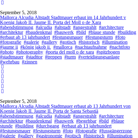
September 5, 2018
Mallorca Alcudia Altstadt Stadtmauer erbaut im 14 Jahrhundert v
Koenig Jakob II. Jaume II. Porta del Moll o de Xara
#abendstimmung
#alcudia
#altstadt
#angestrahlt
#architecture
#architektur
#baudenkmal
#bauwerk
#bild
#blaue stunde
#building
#erbaut ab 13 jahrhundert
#festungsmauer
#festungsturm
#foto
#fotografie
#galerie
#gallery
#gotisch
#historisch
#illumination
#jaume ii
#könig jakob ii.
#mallorca
#nachtaufnahme
#nachtfoto
#photo
#photography
#porta del moll o de xara
#spitzbogen
#stadtmauer
#stadttor
#treppen
#turm
#verteidigungsanlage
#wehrbau
#zinnen
September 5, 2018
Mallorca Alcudia Altstadt Stadtmauer erbaut ab 13 Jahrhundert von
Koenig Jakob II. Jaume II. Porta de Santa Sebastià
#abendstimmung
#alcudia
#altstadt
#angestrahlt
#architecture
#architektur
#baudenkmal
#bauwerk
#begehbar
#bild
#blaue
stunde
#building
#durchgang
#erbaut ab 13 jahrhundert
#festungsmauer
#festungsturm
#foto
#fotografie
#fussgängerzone
#galerie
#gallery
#gastronomie
#gotisch
#historisch
#illumination