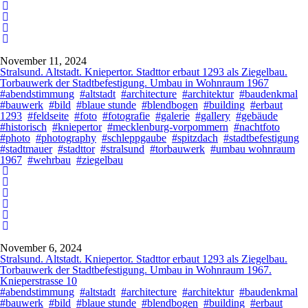
November 11, 2024
Stralsund. Altstadt. Kniepertor. Stadttor erbaut 1293 als Ziegelbau.
Torbauwerk der Stadtbefestigung. Umbau in Wohnraum 1967
#abendstimmung
#altstadt
#architecture
#architektur
#baudenkmal
#bauwerk
#bild
#blaue stunde
#blendbogen
#building
#erbaut
1293
#feldseite
#foto
#fotografie
#galerie
#gallery
#gebäude
#historisch
#kniepertor
#mecklenburg-vorpommern
#nachtfoto
#photo
#photography
#schleppgaube
#spitzdach
#stadtbefestigung
#stadtmauer
#stadttor
#stralsund
#torbauwerk
#umbau wohnraum
1967
#wehrbau
#ziegelbau
November 6, 2024
Stralsund. Altstadt. Kniepertor. Stadttor erbaut 1293 als Ziegelbau.
Torbauwerk der Stadtbefestigung. Umbau in Wohnraum 1967.
Knieperstrasse 10
#abendstimmung
#altstadt
#architecture
#architektur
#baudenkmal
#bauwerk
#bild
#blaue stunde
#blendbogen
#building
#erbaut