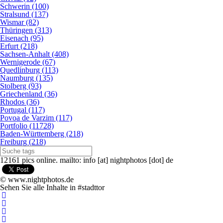
Schwerin (100)
Stralsund (137)
Wismar (82)
Thüringen (313)
Eisenach (95)
Erfurt (218)
Sachsen-Anhalt (408)
Wernigerode (67)
Quedlinburg (113)
Naumburg (135)
Stolberg (93)
Griechenland (36)
Rhodos (36)
Portugal (117)
Povoa de Varzim (117)
Portfolio (11728)
Baden-Württemberg (218)
Freiburg (218)
12161 pics online. mailto: info [at] nightphotos [dot] de
© www.nightphotos.de
Sehen Sie alle Inhalte in #stadttor