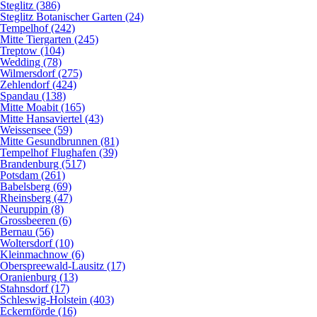
Steglitz (386)
Steglitz Botanischer Garten (24)
Tempelhof (242)
Mitte Tiergarten (245)
Treptow (104)
Wedding (78)
Wilmersdorf (275)
Zehlendorf (424)
Spandau (138)
Mitte Moabit (165)
Mitte Hansaviertel (43)
Weissensee (59)
Mitte Gesundbrunnen (81)
Tempelhof Flughafen (39)
Brandenburg (517)
Potsdam (261)
Babelsberg (69)
Rheinsberg (47)
Neuruppin (8)
Grossbeeren (6)
Bernau (56)
Woltersdorf (10)
Kleinmachnow (6)
Oberspreewald-Lausitz (17)
Oranienburg (13)
Stahnsdorf (17)
Schleswig-Holstein (403)
Eckernförde (16)