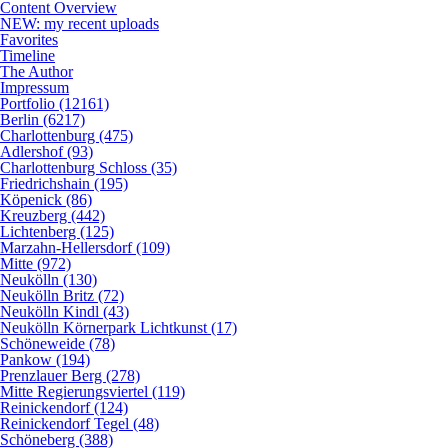
Content Overview
NEW: my recent uploads
Favorites
Timeline
The Author
Impressum
Portfolio (12161)
Berlin (6217)
Charlottenburg (475)
Adlershof (93)
Charlottenburg Schloss (35)
Friedrichshain (195)
Köpenick (86)
Kreuzberg (442)
Lichtenberg (125)
Marzahn-Hellersdorf (109)
Mitte (972)
Neukölln (130)
Neukölln Britz (72)
Neukölln Kindl (43)
Neukölln Körnerpark Lichtkunst (17)
Schöneweide (78)
Pankow (194)
Prenzlauer Berg (278)
Mitte Regierungsviertel (119)
Reinickendorf (124)
Reinickendorf Tegel (48)
Schöneberg (388)