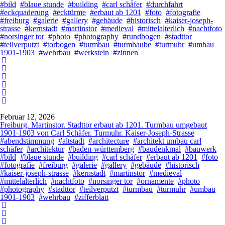
#bild
#blaue stunde
#building
#carl schäfer
#durchfahrt
#eckquaderung
#ecktürme
#erbaut ab 1201
#foto
#fotografie
#freiburg
#galerie
#gallery
#gebäude
#historisch
#kaiser-joseph-
strasse
#kernstadt
#martinstor
#medieval
#mittelalterlich
#nachtfoto
#norsinger tor
#photo
#photography
#rundbogen
#stadttor
#teilverputzt
#torbogen
#turmbau
#turmhaube
#turmuhr
#umbau
1901-1903
#wehrbau
#werkstein
#zinnen
Februar 12, 2026
Freiburg. Martinstor. Stadttor erbaut ab 1201. Turmbau umgebaut
1901-1903 von Carl Schäfer. Turmuhr. Kaiser-Joseph-Strasse
#abendstimmung
#altstadt
#architecture
#architekt umbau carl
schäfer
#architektur
#baden-württemberg
#baudenkmal
#bauwerk
#bild
#blaue stunde
#building
#carl schäfer
#erbaut ab 1201
#foto
#fotografie
#freiburg
#galerie
#gallery
#gebäude
#historisch
#kaiser-joseph-strasse
#kernstadt
#martinstor
#medieval
#mittelalterlich
#nachtfoto
#norsinger tor
#ornamente
#photo
#photography
#stadttor
#teilverputzt
#turmbau
#turmuhr
#umbau
1901-1903
#wehrbau
#zifferblatt