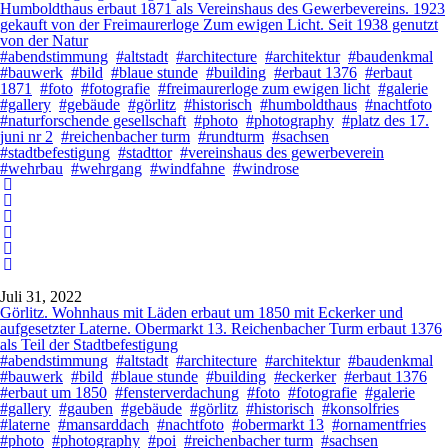
Humboldthaus erbaut 1871 als Vereinshaus des Gewerbevereins. 1923
gekauft von der Freimaurerloge Zum ewigen Licht. Seit 1938 genutzt
von der Natur
#abendstimmung
#altstadt
#architecture
#architektur
#baudenkmal
#bauwerk
#bild
#blaue stunde
#building
#erbaut 1376
#erbaut
1871
#foto
#fotografie
#freimaurerloge zum ewigen licht
#galerie
#gallery
#gebäude
#görlitz
#historisch
#humboldthaus
#nachtfoto
#naturforschende gesellschaft
#photo
#photography
#platz des 17.
juni nr 2
#reichenbacher turm
#rundturm
#sachsen
#stadtbefestigung
#stadttor
#vereinshaus des gewerbeverein
#wehrbau
#wehrgang
#windfahne
#windrose
Juli 31, 2022
Görlitz. Wohnhaus mit Läden erbaut um 1850 mit Eckerker und
aufgesetzter Laterne. Obermarkt 13. Reichenbacher Turm erbaut 1376
als Teil der Stadtbefestigung
#abendstimmung
#altstadt
#architecture
#architektur
#baudenkmal
#bauwerk
#bild
#blaue stunde
#building
#eckerker
#erbaut 1376
#erbaut um 1850
#fensterverdachung
#foto
#fotografie
#galerie
#gallery
#gauben
#gebäude
#görlitz
#historisch
#konsolfries
#laterne
#mansarddach
#nachtfoto
#obermarkt 13
#ornamentfries
#photo
#photography
#poi
#reichenbacher turm
#sachsen