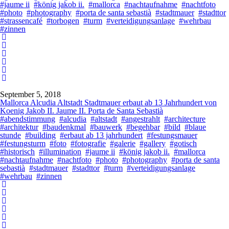
#jaume ii
#könig jakob ii.
#mallorca
#nachtaufnahme
#nachtfoto
#photo
#photography
#porta de santa sebastià
#stadtmauer
#stadttor
#strassencafé
#torbogen
#turm
#verteidigungsanlage
#wehrbau
#zinnen
September 5, 2018
Mallorca Alcudia Altstadt Stadtmauer erbaut ab 13 Jahrhundert von
Koenig Jakob II. Jaume II. Porta de Santa Sebastià
#abendstimmung
#alcudia
#altstadt
#angestrahlt
#architecture
#architektur
#baudenkmal
#bauwerk
#begehbar
#bild
#blaue
stunde
#building
#erbaut ab 13 jahrhundert
#festungsmauer
#festungsturm
#foto
#fotografie
#galerie
#gallery
#gotisch
#historisch
#illumination
#jaume ii
#könig jakob ii.
#mallorca
#nachtaufnahme
#nachtfoto
#photo
#photography
#porta de santa
sebastià
#stadtmauer
#stadttor
#turm
#verteidigungsanlage
#wehrbau
#zinnen