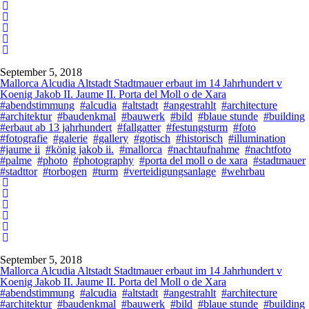
September 5, 2018
Mallorca Alcudia Altstadt Stadtmauer erbaut im 14 Jahrhundert v
Koenig Jakob II. Jaume II. Porta del Moll o de Xara
#abendstimmung
#alcudia
#altstadt
#angestrahlt
#architecture
#architektur
#baudenkmal
#bauwerk
#bild
#blaue stunde
#building
#erbaut ab 13 jahrhundert
#fallgatter
#festungsturm
#foto
#fotografie
#galerie
#gallery
#gotisch
#historisch
#illumination
#jaume ii
#könig jakob ii.
#mallorca
#nachtaufnahme
#nachtfoto
#palme
#photo
#photography
#porta del moll o de xara
#stadtmauer
#stadttor
#torbogen
#turm
#verteidigungsanlage
#wehrbau
September 5, 2018
Mallorca Alcudia Altstadt Stadtmauer erbaut im 14 Jahrhundert v
Koenig Jakob II. Jaume II. Porta del Moll o de Xara
#abendstimmung
#alcudia
#altstadt
#angestrahlt
#architecture
#architektur
#baudenkmal
#bauwerk
#bild
#blaue stunde
#building