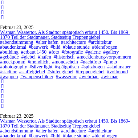
Februar 23, 2025
Wismar. Wassertor. Als Stadttor spätgotisch erbaut 1450. Bis 1869-
1870 Teil der Stadtmauer. Stadtseitig Treppengiebel
#abendstimmung
#alter hafen
#architecture
#architektur
#baudenkmal
#bauwerk
#bild
#blaue stunde
#blendbogen
#building
#erbaut 1450
#foto
#fotografie
#galerie
#gallery
#gebäude
#giebel
#hafen
#historisch
#mecklenburg-vorpommern
#meckpomm
#mondlicht
#mondschein
#nachtfoto
#photo
#photography
#silver light
#spätgotisch
#spitzbogen
#stadtmauer
#stadttor
#staffelgiebel
#stufengiebel
#treppengiebel
#vollmond
#wappen
#wappenschilder
#wassertor
#wehrbau
#wismar
Februar 23, 2025
Wismar. Wassertor. Als Stadttor spätgotisch erbaut 1450. Bis 1869-
1870 Teil der Stadtmauer. Stadtseitig Treppengiebel
#abendstimmung
#alter hafen
#architecture
#architektur
#baudenkmal
#bauwerk
#bild
#blaue stunde
#blendbogen