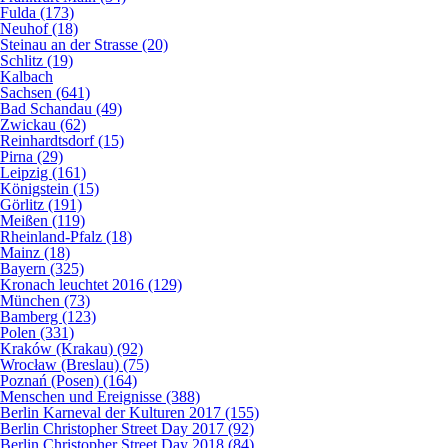
Fulda (173)
Neuhof (18)
Steinau an der Strasse (20)
Schlitz (19)
Kalbach
Sachsen (641)
Bad Schandau (49)
Zwickau (62)
Reinhardtsdorf (15)
Pirna (29)
Leipzig (161)
Königstein (15)
Görlitz (191)
Meißen (119)
Rheinland-Pfalz (18)
Mainz (18)
Bayern (325)
Kronach leuchtet 2016 (129)
München (73)
Bamberg (123)
Polen (331)
Kraków (Krakau) (92)
Wrocław (Breslau) (75)
Poznań (Posen) (164)
Menschen und Ereignisse (388)
Berlin Karneval der Kulturen 2017 (155)
Berlin Christopher Street Day 2017 (92)
Berlin Christopher Street Day 2018 (84)