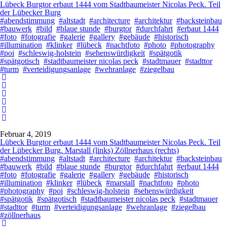
Lübeck Burgtor erbaut 1444 vom Stadtbaumeister Nicolas Peck. Teil
der Lübecker Burg
#abendstimmung
#altstadt
#architecture
#architektur
#backsteinbau
#bauwerk
#bild
#blaue stunde
#burgtor
#durchfahrt
#erbaut 1444
#foto
#fotografie
#galerie
#gallery
#gebäude
#historisch
#illumination
#klinker
#lübeck
#nachtfoto
#photo
#photography
#poi
#schleswig-holstein
#sehenswürdigkeit
#spätgotik
#spätgotisch
#stadtbaumeister nicolas peck
#stadtmauer
#stadttor
#turm
#verteidigungsanlage
#wehranlage
#ziegelbau
Februar 4, 2019
Lübeck Burgtor erbaut 1444 vom Stadtbaumeister Nicolas Peck. Teil
der Lübecker Burg. Marstall (links) Zöllnerhaus (rechts)
#abendstimmung
#altstadt
#architecture
#architektur
#backsteinbau
#bauwerk
#bild
#blaue stunde
#burgtor
#durchfahrt
#erbaut 1444
#foto
#fotografie
#galerie
#gallery
#gebäude
#historisch
#illumination
#klinker
#lübeck
#marstall
#nachtfoto
#photo
#photography
#poi
#schleswig-holstein
#sehenswürdigkeit
#spätgotik
#spätgotisch
#stadtbaumeister nicolas peck
#stadtmauer
#stadttor
#turm
#verteidigungsanlage
#wehranlage
#ziegelbau
#zöllnerhaus