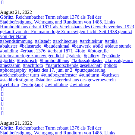
August 21, 2022
Görlitz. Reichenbacher Turm erbaut 1376 als Teil der
Stadtbefestigung. Wehrgang und Rundturm von 1485. Links
Humboldthaus erbaut 1871 als Vereinshaus des Gewerbevereins. 1923
gekauft von der Freimaurerloge Zum ewigen Licht. Seit 1938 genutzt
von der Natur
#abendstimmung
#altstadt
#architecture
#architektur
#attika
#baluster
#balustrade
#baudenkmal
#bauwerk
#bild
#blaue stunde
#building
#erbaut 1376
#erbaut 1871
#foto
#fotografie
#freimaurerloge zum ewigen licht
#galerie
#gallery
#gebäude
#görlitz
#historisch
#humboldthaus
#kolossalpilaster
#konsolgesims
#mezzanin
#nachtfoto
#naturforschende gesellschaft
#photo
#photography
#platz des 17. juni nr 2
#putzquaderung
#reichenbacher turm
#rundbogenfenster
#rundturm
#sachsen
#stadtbefestigung
#stadttor
#vereinshaus des gewerbeverein
#wehrbau
#wehrgang
#windfahne
#windrose
August 21, 2022
Görlitz. Reichenbacher Turm erbaut 1376 als Teil der
Stadtbefestigung. Wehrgang und Rundturm von 1485. Links