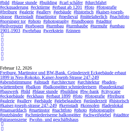
#bild
#blaue stunde
#building
#carl schäfer
#durchfahrt
#eckquaderung
#ecktürme
#erbaut ab 1201
#foto
#fotografie
#freiburg
#galerie
#gallery
#gebäude
#historisch
#kaiser-joseph-
strasse
#kernstadt
#martinstor
#medieval
#mittelalterlich
#nachtfoto
#norsinger tor
#photo
#photography
#rundbogen
#stadttor
#teilverputzt
#torbogen
#turmbau
#turmhaube
#turmuhr
#umbau
1901-1903
#wehrbau
#werkstein
#zinnen
Februar 12, 2026
Freiburg. Martinstor und BW-Bank. Gründerzeit Eckgebäude erbaut
1899 in Neo-Rokoko. Kaiser-Joseph-Strasse 247-249
#abendstimmung
#altstadt
#architecture
#architektur
#baden-
württemberg
#balkon
#balkongitter schmiedeeisern
#baudenkmal
#bauwerk
#bild
#blaue stunde
#building
#bw-bank
#cityscape
#eckgebäude
#eckhaus
#erbaut 1899
#foto
#fotografie
#freiburg
#galerie
#gallery
#gebäude
#giebelgauben
#gründerzeit
#historisch
#kaiser-joseph-strasse 247-249
#kernstadt
#konsolen
#ladenlokal
#mansarddach
#martinstor
#nachtfoto
#photo
#photography
#putzbänder
#schmiedeeiserne balkongitter
#schweifgiebel
#stadttor
#strassenszene
#wohn- und geschäftshaus