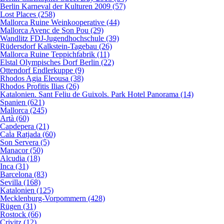
Berlin Karneval der Kulturen 2009 (57)
Lost Places (258)
Mallorca Ruine Weinkooperative (44)
Mallorca Avenc de Son Pou (29)
Wandlitz FDJ-Jugendhochschule (39)
Rüdersdorf Kalkstein-Tagebau (26)
Mallorca Ruine Teppichfabrik (11)
Elstal Olympisches Dorf Berlin (22)
Ottendorf Endlerkuppe (9)
Rhodos Agia Eleousa (38)
Rhodos Profitis Ilias (26)
Katalonien. Sant Feliu de Guixols. Park Hotel Panorama (14)
Spanien (621)
Mallorca (245)
Artà (60)
Capdepera (21)
Cala Ratjada (60)
Son Servera (5)
Manacor (50)
Alcudia (18)
Inca (31)
Barcelona (83)
Sevilla (168)
Katalonien (125)
Mecklenburg-Vorpommern (428)
Rügen (31)
Rostock (66)
Crivitz (12)