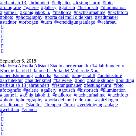
#erbaut ab 13 jahrhundert
#fallgatter
#festungsturm
#foto
#fotografie
#galerie
#gallery
#gotisch
#historisch
#illumination
#jaume ii
#könig jakob ii.
#mallorca
#nachtaufnahme
#nachtfoto
#photo
#photography
#porta del moll o de xara
#stadtmauer
#stadttor
#torbogen
#turm
#verteidigungsanlage
#wehrbau
September 5, 2018
Mallorca Alcudia Altstadt Stadtmauer erbaut im 14 Jahrhundert v
Koenig Jakob II. Jaume II. Porta del Moll o de Xara
#abendstimmung
#alcudia
#altstadt
#angestrahlt
#architecture
#architektur
#baudenkmal
#bauwerk
#bild
#blaue stunde
#building
#erbaut ab 13 jahrhundert
#festungsmauer
#festungsturm
#foto
#fotografie
#galerie
#gallery
#gotisch
#historisch
#illumination
#jaume ii
#könig jakob ii.
#mallorca
#nachtaufnahme
#nachtfoto
#photo
#photography
#porta del moll o de xara
#spitzbogen
#stadtmauer
#stadttor
#treppen
#turm
#verteidigungsanlage
#wehrbau
#zinnen