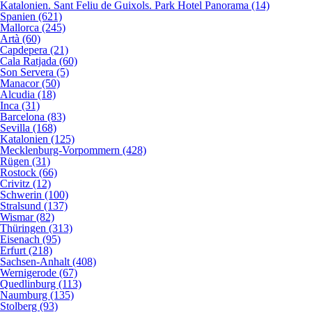
Katalonien. Sant Feliu de Guixols. Park Hotel Panorama (14)
Spanien (621)
Mallorca (245)
Artà (60)
Capdepera (21)
Cala Ratjada (60)
Son Servera (5)
Manacor (50)
Alcudia (18)
Inca (31)
Barcelona (83)
Sevilla (168)
Katalonien (125)
Mecklenburg-Vorpommern (428)
Rügen (31)
Rostock (66)
Crivitz (12)
Schwerin (100)
Stralsund (137)
Wismar (82)
Thüringen (313)
Eisenach (95)
Erfurt (218)
Sachsen-Anhalt (408)
Wernigerode (67)
Quedlinburg (113)
Naumburg (135)
Stolberg (93)