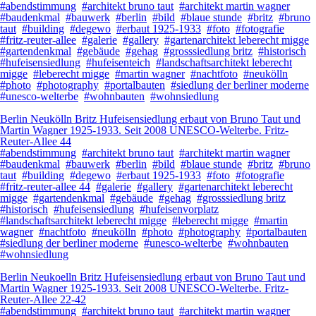
#abendstimmung
#architekt bruno taut
#architekt martin wagner
#baudenkmal
#bauwerk
#berlin
#bild
#blaue stunde
#britz
#bruno
taut
#building
#degewo
#erbaut 1925-1933
#foto
#fotografie
#fritz-reuter-allee
#galerie
#gallery
#gartenarchitekt leberecht migge
#gartendenkmal
#gebäude
#gehag
#grosssiedlung britz
#historisch
#hufeisensiedlung
#hufeisenteich
#landschaftsarchitekt leberecht
migge
#leberecht migge
#martin wagner
#nachtfoto
#neukölln
#photo
#photography
#portalbauten
#siedlung der berliner moderne
#unesco-welterbe
#wohnbauten
#wohnsiedlung
Berlin Neukölln Britz Hufeisensiedlung erbaut von Bruno Taut und
Martin Wagner 1925-1933. Seit 2008 UNESCO-Welterbe. Fritz-
Reuter-Allee 44
#abendstimmung
#architekt bruno taut
#architekt martin wagner
#baudenkmal
#bauwerk
#berlin
#bild
#blaue stunde
#britz
#bruno
taut
#building
#degewo
#erbaut 1925-1933
#foto
#fotografie
#fritz-reuter-allee 44
#galerie
#gallery
#gartenarchitekt leberecht
migge
#gartendenkmal
#gebäude
#gehag
#grosssiedlung britz
#historisch
#hufeisensiedlung
#hufeisenvorplatz
#landschaftsarchitekt leberecht migge
#leberecht migge
#martin
wagner
#nachtfoto
#neukölln
#photo
#photography
#portalbauten
#siedlung der berliner moderne
#unesco-welterbe
#wohnbauten
#wohnsiedlung
Berlin Neukoelln Britz Hufeisensiedlung erbaut von Bruno Taut und
Martin Wagner 1925-1933. Seit 2008 UNESCO-Welterbe. Fritz-
Reuter-Allee 22-42
#abendstimmung
#architekt bruno taut
#architekt martin wagner