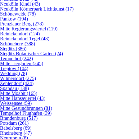
Neukölln Kindl (43)
Neukölln Körnerpark Lichtkunst (17)
Schöneweide (78)
Pankow (194)
Prenzlauer Berg (278)
Mitte Regierungsviertel (119)
Reinickendorf (124)
Reinickendorf Tegel (48)
Schöneberg (388)
Steglitz (386)
Steglitz Botanischer Garten (24)
Tempelhof (242)
Mitte Tiergarten (245)
Treptow (104)
Wedding (78)
Wilmersdorf (275)
Zehlendorf (424)
Spandau (138)
Mitte Moabit (165)
Mitte Hansaviertel (43)
Weissensee (59)
Mitte Gesundbrunnen (81)
Tempelhof Flughafen (39)
Brandenburg (517)
Potsdam (261)
Babelsberg (69)
Rheinsberg (47)
Neuruppin (8)