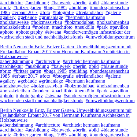
#architektur
#ausbildung
#bauwerk
#berlin
#bild
#blaue stunde
#britz
#britzer garten
#buga 1985
#building
#bundesgartenschau
1985
#erbaut 2017
#foto
#fotografie
#freilandlabor
#galerie
#gallery
#gebäude
#grünanlage
#hermann kaufmann
#holzbauweise
#holzmassivbau
#holzmodulbau
#holzrahmenbau
#holzskelettbau
#modern
#nachtfoto
#neukölln
#park
#pavillon
#photo
#photography
#siwana
#sondervermögen infrastruktur der
wachsenden stadt und nachhaltigkeitsfonds
#umweltbildungszentrum
Berlin Neukoelln Britz. Britzer Garten. Umweltbildungszentrum mit
Freilandlabor. Erbaut 2017 von Hermann Kaufmann Architekten in
Holzbauweise
#abendstimmung
#architecture
#architekt hermann kaufmann
#architektur
#ausbildung
#bauwerk
#berlin
#bild
#blaue stunde
#britz
#britzer garten
#buga 1985
#building
#bundesgartenschau
1985
#erbaut 2017
#foto
#fotografie
#freilandlabor
#galerie
#gallery
#gebäude
#grünanlage
#hermann kaufmann
#holzbauweise
#holzmassivbau
#holzmodulbau
#holzrahmenbau
#holzskelettbau
#modern
#nachtfoto
#neukölln
#park
#pavillon
#photo
#photography
#siwana
#sondervermögen infrastruktur der
wachsenden stadt und nachhaltigkeitsfonds
#umweltbildungszentrum
Berlin Neukoelln Britz. Britzer Garten. Umweltbildungszentrum mit
Freilandlabor. Erbaut 2017 von Hermann Kaufmann Architekten in
Holzbauweise
#abendstimmung
#architecture
#architekt hermann kaufmann
#architektur
#ausbildung
#bauwerk
#berlin
#bild
#blaue stunde
#britz
#britzer garten
#buga 1985
#building
#bundesgartenschau