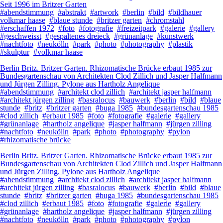
Seit 1996 im Britzer Garten
#abendstimmung
#abstrakt
#artwork
#berlin
#bild
#bildhauer
volkmar haase
#blaue stunde
#britzer garten
#chromstahl
#erschaffen 1972
#foto
#fotografie
#freizeitpark
#galerie
#gallery
#geschweisst
#gespaltenes dreieck
#grünanlage
#kunstwerk
#nachtfoto
#neukölln
#park
#photo
#photography
#plastik
#skulptur
#volkmar haase
Berlin Britz. Britzer Garten. Rhizomatische Brücke erbaut 1985 zur
Bundesgartenschau von Architekten Clod Zillich und Jasper Halfmann
und Jürgen Zilling. Pylone aus Hartholz Angelique
#abendstimmung
#architekt clod zillich
#architekt jasper halfmann
#architekt jürgen zilling
#basralocus
#bauwerk
#berlin
#bild
#blaue
stunde
#britz
#britzer garten
#buga 1985
#bundesgartenschau 1985
#clod zillich
#erbaut 1985
#foto
#fotografie
#galerie
#gallery
#grünanlage
#hartholz angelique
#jasper halfmann
#jürgen zilling
#nachtfoto
#neukölln
#park
#photo
#photography
#pylon
#rhizomatische brücke
Berlin Britz. Britzer Garten. Rhizomatische Brücke erbaut 1985 zur
Bundesgartenschau von Architekten Clod Zillich und Jasper Halfmann
und Jürgen Zilling. Pylone aus Hartholz Angelique
#abendstimmung
#architekt clod zillich
#architekt jasper halfmann
#architekt jürgen zilling
#basralocus
#bauwerk
#berlin
#bild
#blaue
stunde
#britz
#britzer garten
#buga 1985
#bundesgartenschau 1985
#clod zillich
#erbaut 1985
#foto
#fotografie
#galerie
#gallery
#grünanlage
#hartholz angelique
#jasper halfmann
#jürgen zilling
#nachtfoto
#neukölln
#park
#photo
#photography
#pylon