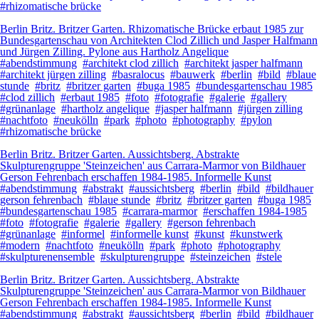
#rhizomatische brücke
Berlin Britz. Britzer Garten. Rhizomatische Brücke erbaut 1985 zur
Bundesgartenschau von Architekten Clod Zillich und Jasper Halfmann
und Jürgen Zilling. Pylone aus Hartholz Angelique
#abendstimmung
#architekt clod zillich
#architekt jasper halfmann
#architekt jürgen zilling
#basralocus
#bauwerk
#berlin
#bild
#blaue
stunde
#britz
#britzer garten
#buga 1985
#bundesgartenschau 1985
#clod zillich
#erbaut 1985
#foto
#fotografie
#galerie
#gallery
#grünanlage
#hartholz angelique
#jasper halfmann
#jürgen zilling
#nachtfoto
#neukölln
#park
#photo
#photography
#pylon
#rhizomatische brücke
Berlin Britz. Britzer Garten. Aussichtsberg. Abstrakte
Skulpturengruppe 'Steinzeichen' aus Carrara-Marmor von Bildhauer
Gerson Fehrenbach erschaffen 1984-1985. Informelle Kunst
#abendstimmung
#abstrakt
#aussichtsberg
#berlin
#bild
#bildhauer
gerson fehrenbach
#blaue stunde
#britz
#britzer garten
#buga 1985
#bundesgartenschau 1985
#carrara-marmor
#erschaffen 1984-1985
#foto
#fotografie
#galerie
#gallery
#gerson fehrenbach
#grünanlage
#informel
#informelle kunst
#kunst
#kunstwerk
#modern
#nachtfoto
#neukölln
#park
#photo
#photography
#skulpturenensemble
#skulpturengruppe
#steinzeichen
#stele
Berlin Britz. Britzer Garten. Aussichtsberg. Abstrakte
Skulpturengruppe 'Steinzeichen' aus Carrara-Marmor von Bildhauer
Gerson Fehrenbach erschaffen 1984-1985. Informelle Kunst
#abendstimmung
#abstrakt
#aussichtsberg
#berlin
#bild
#bildhauer