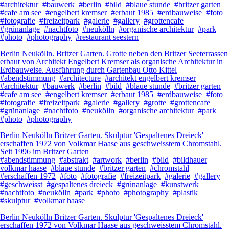
#architektur
#bauwerk
#berlin
#bild
#blaue stunde
#britzer garten
#cafe am see
#engelbert kremser
#erbaut 1985
#erdbauweise
#foto
#fotografie
#freizeitpark
#galerie
#gallery
#grottencafe
#grünanlage
#nachtfoto
#neukölln
#organische architektur
#park
#photo
#photography
#restaurant seestern
Berlin Neukölln. Britzer Garten. Grotte neben den Britzer Seeterrassen
erbaut von Architekt Engelbert Kremser als organische Architektur in
Erdbauweise. Ausführung durch Gartenbau Otto Kittel
#abendstimmung
#architecture
#architekt engelbert kremser
#architektur
#bauwerk
#berlin
#bild
#blaue stunde
#britzer garten
#cafe am see
#engelbert kremser
#erbaut 1985
#erdbauweise
#foto
#fotografie
#freizeitpark
#galerie
#gallery
#grotte
#grottencafe
#grünanlage
#nachtfoto
#neukölln
#organische architektur
#park
#photo
#photography
Berlin Neukölln Britzer Garten. Skulptur 'Gespaltenes Dreieck'
erschaffen 1972 von Volkmar Haase aus geschweisstem Chromstahl.
Seit 1996 im Britzer Garten
#abendstimmung
#abstrakt
#artwork
#berlin
#bild
#bildhauer
volkmar haase
#blaue stunde
#britzer garten
#chromstahl
#erschaffen 1972
#foto
#fotografie
#freizeitpark
#galerie
#gallery
#geschweisst
#gespaltenes dreieck
#grünanlage
#kunstwerk
#nachtfoto
#neukölln
#park
#photo
#photography
#plastik
#skulptur
#volkmar haase
Berlin Neukölln Britzer Garten. Skulptur 'Gespaltenes Dreieck'
erschaffen 1972 von Volkmar Haase aus geschweisstem Chromstahl.