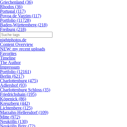
Griechenland (36)
Rhodos (36)
Portugal (117)
Povoa de Varzim (117)
Portfolio (11728)
Baden-Württemberg (218)
Freiburg (218)
nightphotos.de
Content Overview
NEW: my recent uploads
Favorites
Timeline
The Author
Impressum
Portfolio (12161)
Berlin (6217)
Charlottenburg (475)
Adlershof (93)
Charlottenburg Schloss (35)
Friedrichshain (195)
Köpenick (86)
Kreuzberg (442)
Lichtenberg (125)
Marzahn-Hellersdorf (109)
Mitte (972)
Neukölln (130)
Neukölln Britz (72)