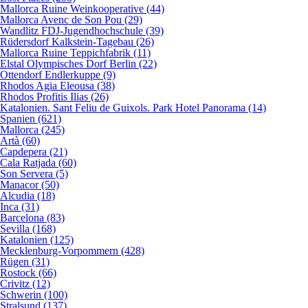
Mallorca Ruine Weinkooperative (44)
Mallorca Avenc de Son Pou (29)
Wandlitz FDJ-Jugendhochschule (39)
Rüdersdorf Kalkstein-Tagebau (26)
Mallorca Ruine Teppichfabrik (11)
Elstal Olympisches Dorf Berlin (22)
Ottendorf Endlerkuppe (9)
Rhodos Agia Eleousa (38)
Rhodos Profitis Ilias (26)
Katalonien. Sant Feliu de Guixols. Park Hotel Panorama (14)
Spanien (621)
Mallorca (245)
Artà (60)
Capdepera (21)
Cala Ratjada (60)
Son Servera (5)
Manacor (50)
Alcudia (18)
Inca (31)
Barcelona (83)
Sevilla (168)
Katalonien (125)
Mecklenburg-Vorpommern (428)
Rügen (31)
Rostock (66)
Crivitz (12)
Schwerin (100)
Stralsund (137)