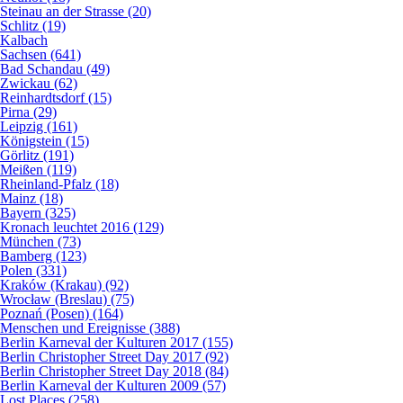
Steinau an der Strasse (20)
Schlitz (19)
Kalbach
Sachsen (641)
Bad Schandau (49)
Zwickau (62)
Reinhardtsdorf (15)
Pirna (29)
Leipzig (161)
Königstein (15)
Görlitz (191)
Meißen (119)
Rheinland-Pfalz (18)
Mainz (18)
Bayern (325)
Kronach leuchtet 2016 (129)
München (73)
Bamberg (123)
Polen (331)
Kraków (Krakau) (92)
Wrocław (Breslau) (75)
Poznań (Posen) (164)
Menschen und Ereignisse (388)
Berlin Karneval der Kulturen 2017 (155)
Berlin Christopher Street Day 2017 (92)
Berlin Christopher Street Day 2018 (84)
Berlin Karneval der Kulturen 2009 (57)
Lost Places (258)