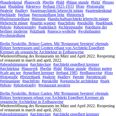
#baudenkmal
#bauwerk
#berlin
#bild
#blaue stunde
#britz
#bruno
taut
#building
#degewo
#erbaut 1925-1933
#foto
#fotografie
#galerie
#gallery
#gartenarchitekt leberecht migge
#gartendenkmal
#gebäude
#gehag
#grosssiedlung britz
#historisch
#hufeisensiedlung
#hüsung
#landschaftsarchitekt leberecht migge
#leberecht migge
#martin wagner
#nachtfoto
#neukölln
#parkbank
#photo
#photography
#satteldach
#schleppgaube
#siedlung der
berliner moderne
#sitzbank
#unesco-welterbe
#wohnbauten
#wohnsiedlung
Berlin Neukölln. Britzer Garten. Mit 'Restaurant Seestern' ehemals
Britzer Seeterrassen und Grotten erbaut von Architekt Engelbert
Kremser als organische Architektur in Erdbauweise
Wiedereröffnung des Restaurants im März und April 2022. Reopening
of restaurant in march and april, 2022.
#abendstimmung
#architecture
#architekt engelbert kremser
#architektur
#bauwerk
#berlin
#bild
#blaue stunde
#britzer garten
#cafe am see
#engelbert kremser
#erbaut 1985
#erdbauweise
#foto
#fotografie
#freizeitpark
#galerie
#gallery
#grotte
#grottencafe
#grünanlage
#nachtfoto
#neukölln
#organische architektur
#park
#photo
#photography
#restaurant seestern
Berlin Neukölln. Britzer Garten. Mit 'Restaurant Seestern' ehemals
Britzer Seeterrassen erbaut von Architekt Engelbert Kremser als
organische Architektur in Erdbauweise
Wiedereröffnung des Restaurants im März und April 2022. Reopening
of restaurant in march and april, 2022.
#abendstimmung
#architecture
#architekt engelbert kremser