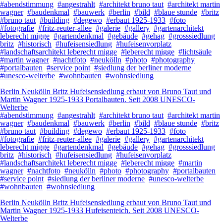
#abendstimmung
#angestrahlt
#architekt bruno taut
#architekt martin
wagner
#baudenkmal
#bauwerk
#berlin
#bild
#blaue stunde
#britz
#bruno taut
#building
#degewo
#erbaut 1925-1933
#foto
#fotografie
#fritz-reuter-allee
#galerie
#gallery
#gartenarchitekt
leberecht migge
#gartendenkmal
#gebäude
#gehag
#grosssiedlung
britz
#historisch
#hufeisensiedlung
#hufeisenvorplatz
#landschaftsarchitekt leberecht migge
#leberecht migge
#lichtsäule
#martin wagner
#nachtfoto
#neukölln
#photo
#photography
#portalbauten
#service point
#siedlung der berliner moderne
#unesco-welterbe
#wohnbauten
#wohnsiedlung
Berlin Neukölln Britz Hufeisensiedlung erbaut von Bruno Taut und
Martin Wagner 1925-1933 Portalbauten. Seit 2008 UNESCO-
Welterbe
#abendstimmung
#angestrahlt
#architekt bruno taut
#architekt martin
wagner
#baudenkmal
#bauwerk
#berlin
#bild
#blaue stunde
#britz
#bruno taut
#building
#degewo
#erbaut 1925-1933
#foto
#fotografie
#fritz-reuter-allee
#galerie
#gallery
#gartenarchitekt
leberecht migge
#gartendenkmal
#gebäude
#gehag
#grosssiedlung
britz
#historisch
#hufeisensiedlung
#hufeisenvorplatz
#landschaftsarchitekt leberecht migge
#leberecht migge
#martin
wagner
#nachtfoto
#neukölln
#photo
#photography
#portalbauten
#service point
#siedlung der berliner moderne
#unesco-welterbe
#wohnbauten
#wohnsiedlung
Berlin Neukölln Britz Hufeisensiedlung erbaut von Bruno Taut und
Martin Wagner 1925-1933 Hufeisenteich. Seit 2008 UNESCO-
Welterbe