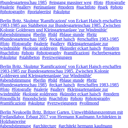
#bundesgartenschau 1985
#eingang massiner weg
#foto
#fotografie
#galerie
#gallery
#grünanlage
#modern
#nachtfoto
#park
#photo
#photography
#portalgerüst
#skulptur
Berlin Britz. Skulptur 'Ramificazioni' von Eckart Haisch erschaffen
1983-1985 aus Stahlbeton zur Bundesgartenschau 1985. Zwischen
Kolonie Goldregen und Kleingartenanlage 'zur Windmühle'
#abendstimmung
#berlin
#bild
#blaue stunde
#britz
#bundesgartenschau 1985
#eckart haisch
#erschaffen 1983-1985
#foto
#fotografie
#galerie
#gallery
#kleingartenanlage zur
windmühle
#kolonie goldregen
#künstler eckart haisch
#modern
#nachtfoto
#photo
#photography
#ramificazioni
#schrebergarten
#skulptur
#stahlbeton
#verzweigungen
Berlin Britz. Skulptur 'Ramificazioni' von Eckart Haisch erschaffen
1983-1985 zur Bundesgartenschau 1985. Zwischen Kolonie
Goldregen und Kleingartenanlage 'zur Windmühle'
#abendstimmung
#berlin
#bild
#blaue stunde
#britz
#bundesgartenschau 1985
#eckart haisch
#erschaffen 1983-1985
#foto
#fotografie
#galerie
#gallery
#kleingartenanlage zur
windmühle
#kolonie goldregen
#künstler eckart haisch
#modern
#mondlicht
#mondschein
#nachtfoto
#photo
#photography
#ramificazioni
#skulptur
#verzweigungen
#vollmond
Berlin Neukoelln Britz. Britzer Garten. Umweltbildungszentrum mit
Freilandlabor. Erbaut 2017 von Hermann Kaufmann Architekten in
Holzbauweise
#abendstimmung
#architecture
#architekt hermann kaufmann