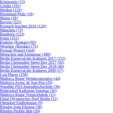
Königstein (15)
Görlitz (191)
Meißen (119)
Rheinland-Pfalz (18)
Mainz (18)
Bayern (325)
Kronach leuchtet 2016 (129)
München (73)
Bamberg (123)
Polen (331)
Kraków (Krakau) (92)
Wrocław (Breslau) (75)
Poznań (Posen) (164)
Menschen und Ereignisse (388)
Berlin Karneval der Kulturen 2017 (155)
Berlin Christopher Street Day 2017 (92)
Berlin Christopher Street Day 2018 (84)
Berlin Karneval der Kulturen 2009 (57)
Lost Places (258)
Mallorca Ruine Weinkooperative (44)
Mallorca Avenc de Son Pou (29)
Wandlitz FDJ-Jugendhochschule (39)
Rüdersdorf Kalkstein-Tagebau (26)
Mallorca Ruine Teppichfabrik (11)
Elstal Olympisches Dorf Berlin (22)
Ottendorf Endlerkuppe (9)
Rhodos Agia Eleousa (38)
Rhodos Profitis Ilias (26)