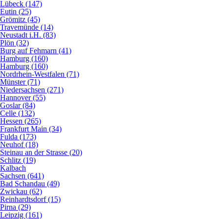
Lübeck (147)
Eutin (25)
Grömitz (45)
Travemünde (14)
Neustadt i.H. (83)
Plön (32)
Burg auf Fehmarn (41)
Hamburg (160)
Hamburg (160)
Nordrhein-Westfalen (71)
Münster (71)
Niedersachsen (271)
Hannover (55)
Goslar (84)
Celle (132)
Hessen (265)
Frankfurt Main (34)
Fulda (173)
Neuhof (18)
Steinau an der Strasse (20)
Schlitz (19)
Kalbach
Sachsen (641)
Bad Schandau (49)
Zwickau (62)
Reinhardtsdorf (15)
Pirna (29)
Leipzig (161)