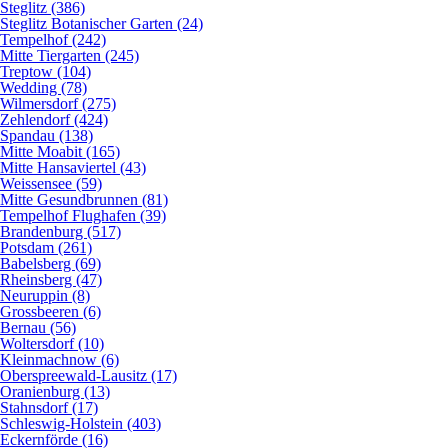
Steglitz (386)
Steglitz Botanischer Garten (24)
Tempelhof (242)
Mitte Tiergarten (245)
Treptow (104)
Wedding (78)
Wilmersdorf (275)
Zehlendorf (424)
Spandau (138)
Mitte Moabit (165)
Mitte Hansaviertel (43)
Weissensee (59)
Mitte Gesundbrunnen (81)
Tempelhof Flughafen (39)
Brandenburg (517)
Potsdam (261)
Babelsberg (69)
Rheinsberg (47)
Neuruppin (8)
Grossbeeren (6)
Bernau (56)
Woltersdorf (10)
Kleinmachnow (6)
Oberspreewald-Lausitz (17)
Oranienburg (13)
Stahnsdorf (17)
Schleswig-Holstein (403)
Eckernförde (16)