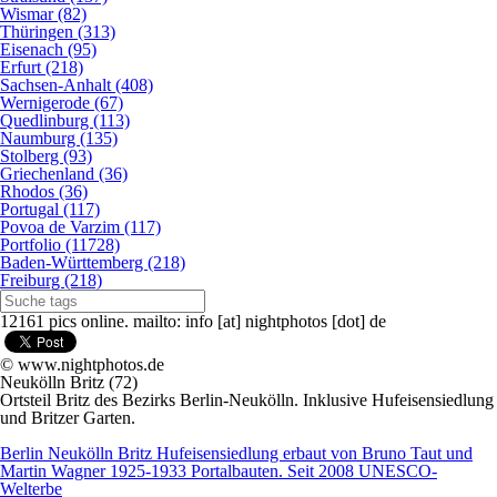
Wismar (82)
Thüringen (313)
Eisenach (95)
Erfurt (218)
Sachsen-Anhalt (408)
Wernigerode (67)
Quedlinburg (113)
Naumburg (135)
Stolberg (93)
Griechenland (36)
Rhodos (36)
Portugal (117)
Povoa de Varzim (117)
Portfolio (11728)
Baden-Württemberg (218)
Freiburg (218)
12161 pics online. mailto: info [at] nightphotos [dot] de
© www.nightphotos.de
Neukölln Britz (72)
Ortsteil Britz des Bezirks Berlin-Neukölln. Inklusive Hufeisensiedlung
und Britzer Garten.
Berlin Neukölln Britz Hufeisensiedlung erbaut von Bruno Taut und
Martin Wagner 1925-1933 Portalbauten. Seit 2008 UNESCO-
Welterbe