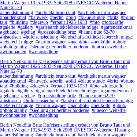
Martin Wagner 1925-1933. Seit 2008 UNESCO-Welterbe. Hanne
Nüte 62-70
#abendstimmung
#architekt bruno taut
#architekt martin wagner
#baudenkmal
#bauwerk
#berlin
#bild
#blaue stunde
#britz
#bruno
taut
#building
#degewo
#erbaut 1925-1933
#foto
#fotografie
#galerie
#gallery
#gartenarchitekt leberecht migge
#gartendenkmal
#gebäude
#gehag
#grosssiedlung britz
#hanne nüte 62-70
#historisch
#hufeisensiedlung
#landschaftsarchitekt leberecht migge
#leberecht migge
#martin wagner
#nachtfoto
#neukölln
#photo
#photography
#siedlung der berliner moderne
#unesco-welterbe
#wohnbauten
#wohnsiedlung
Berlin Neukölln Britz Hufeisensiedlung erbaut von Bruno Taut und
Martin Wagner 1925-1933. Seit 2008 UNESCO-Welterbe. Hanne
Nüte 62-70
#abendstimmung
#architekt bruno taut
#architekt martin wagner
#baudenkmal
#bauwerk
#berlin
#bild
#blaue stunde
#britz
#bruno
taut
#building
#degewo
#erbaut 1925-1933
#foto
#fotografie
#galerie
#gallery
#gartenarchitekt leberecht migge
#gartendenkmal
#gebäude
#gehag
#grosssiedlung britz
#hanne nüte 62-70
#historisch
#hufeisensiedlung
#landschaftsarchitekt leberecht migge
#leberecht migge
#martin wagner
#nachtfoto
#neukölln
#photo
#photography
#siedlung der berliner moderne
#unesco-welterbe
#wohnbauten
#wohnsiedlung
Berlin Neukölln Britz Hufeisensiedlung erbaut von Bruno Taut und
Martin Wagner 1925-1933. Seit 2008 UNESCO-Welterbe. Hüsung
#abendstimmung
#architekt bruno taut
#architekt martin wagner