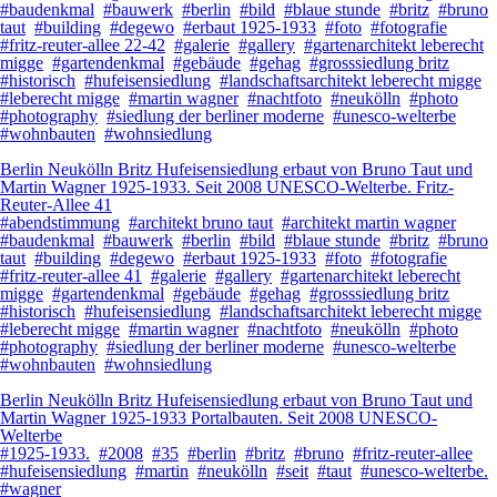
#baudenkmal
#bauwerk
#berlin
#bild
#blaue stunde
#britz
#bruno
taut
#building
#degewo
#erbaut 1925-1933
#foto
#fotografie
#fritz-reuter-allee 22-42
#galerie
#gallery
#gartenarchitekt leberecht
migge
#gartendenkmal
#gebäude
#gehag
#grosssiedlung britz
#historisch
#hufeisensiedlung
#landschaftsarchitekt leberecht migge
#leberecht migge
#martin wagner
#nachtfoto
#neukölln
#photo
#photography
#siedlung der berliner moderne
#unesco-welterbe
#wohnbauten
#wohnsiedlung
Berlin Neukölln Britz Hufeisensiedlung erbaut von Bruno Taut und
Martin Wagner 1925-1933. Seit 2008 UNESCO-Welterbe. Fritz-
Reuter-Allee 41
#abendstimmung
#architekt bruno taut
#architekt martin wagner
#baudenkmal
#bauwerk
#berlin
#bild
#blaue stunde
#britz
#bruno
taut
#building
#degewo
#erbaut 1925-1933
#foto
#fotografie
#fritz-reuter-allee 41
#galerie
#gallery
#gartenarchitekt leberecht
migge
#gartendenkmal
#gebäude
#gehag
#grosssiedlung britz
#historisch
#hufeisensiedlung
#landschaftsarchitekt leberecht migge
#leberecht migge
#martin wagner
#nachtfoto
#neukölln
#photo
#photography
#siedlung der berliner moderne
#unesco-welterbe
#wohnbauten
#wohnsiedlung
Berlin Neukölln Britz Hufeisensiedlung erbaut von Bruno Taut und
Martin Wagner 1925-1933 Portalbauten. Seit 2008 UNESCO-
Welterbe
#1925-1933.
#2008
#35
#berlin
#britz
#bruno
#fritz-reuter-allee
#hufeisensiedlung
#martin
#neukölln
#seit
#taut
#unesco-welterbe.
#wagner