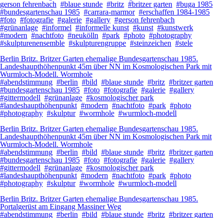
gerson fehrenbach
#blaue stunde
#britz
#britzer garten
#buga 1985
#bundesgartenschau 1985
#carrara-marmor
#erschaffen 1984-1985
#foto
#fotografie
#galerie
#gallery
#gerson fehrenbach
#grünanlage
#informel
#informelle kunst
#kunst
#kunstwerk
#modern
#nachtfoto
#neukölln
#park
#photo
#photography
#skulpturenensemble
#skulpturengruppe
#steinzeichen
#stele
Berlin Britz. Britzer Garten ehemalige Bundesgartenschau 1985.
Landeshaupthöhenpunkt 45m über NN im Kosmologischen Park mit
Wurmloch-Modell. Wormhole
#abendstimmung
#berlin
#bild
#blaue stunde
#britz
#britzer garten
#bundesgartenschau 1985
#foto
#fotografie
#galerie
#gallery
#gittermodell
#grünanlage
#kosmologischer park
#landeshaupthöhenpunkt
#modern
#nachtfoto
#park
#photo
#photography
#skulptur
#wormhole
#wurmloch-modell
Berlin Britz. Britzer Garten ehemalige Bundesgartenschau 1985.
Landeshaupthöhenpunkt 45m über NN im Kosmologischen Park mit
Wurmloch-Modell. Wormhole
#abendstimmung
#berlin
#bild
#blaue stunde
#britz
#britzer garten
#bundesgartenschau 1985
#foto
#fotografie
#galerie
#gallery
#gittermodell
#grünanlage
#kosmologischer park
#landeshaupthöhenpunkt
#modern
#nachtfoto
#park
#photo
#photography
#skulptur
#wormhole
#wurmloch-modell
Berlin Britz. Britzer Garten ehemalige Bundesgartenschau 1985.
Portalgerüst am Eingang Massiner Weg
#abendstimmung
#berlin
#bild
#blaue stunde
#britz
#britzer garten