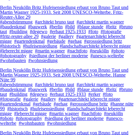
Berlin Neukölln Britz Hufeisensiedlung erbaut von Bruno Taut und
Martin Wagner 1925-1933. Seit 2008 UNESCO-Welterbe. Fritz-
Reuter-Allee 29
#abendstimmung
#architekt bruno taut
#architekt martin wagner
#baudenkmal
#bauwerk
#berlin
#bild
#blaue stunde
#britz
#bruno
taut
#building
#degewo
#erbaut 1925-1933
#foto
#fotografie
#fritz-reuter-allee 29
#galerie
#gallery
#gartenarchitekt leberecht
migge
#gartendenkmal
#gebäude
#gehag
#grosssiedlung britz
#historisch
#hufeisensiedlung
#landschaftsarchitekt leberecht migge
#leberecht migge
#martin wagner
#nachtfoto
#neukölln
#photo
#photography
#siedlung der berliner moderne
#unesco-welterbe
#wohnbauten
#wohnsiedlung
Berlin Neukölln Britz Hufeisensiedlung erbaut von Bruno Taut und
Martin Wagner 1925-1933. Seit 2008 UNESCO-Welterbe. Hanne
Nüte 99
#abendstimmung
#architekt bruno taut
#architekt martin wagner
#baudenkmal
#bauwerk
#berlin
#bild
#blaue stunde
#britz
#bruno
taut
#building
#degewo
#erbaut 1925-1933
#erker
#foto
#fotografie
#galerie
#gallery
#gartenarchitekt leberecht migge
#gartendenkmal
#gebäude
#gehag
#grosssiedlung britz
#hanne nüte
99
#historisch
#hufeisensiedlung
#landschaftsarchitekt leberecht
migge
#leberecht migge
#martin wagner
#nachtfoto
#neukölln
#photo
#photography
#siedlung der berliner moderne
#unesco-
welterbe
#wohnbauten
#wohnsiedlung
Berlin Neukölln Britz Hufeisensiedlung erbaut von Bruno Taut und