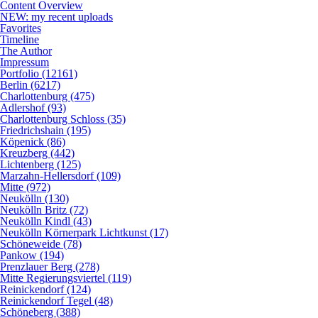
Content Overview
NEW: my recent uploads
Favorites
Timeline
The Author
Impressum
Portfolio (12161)
Berlin (6217)
Charlottenburg (475)
Adlershof (93)
Charlottenburg Schloss (35)
Friedrichshain (195)
Köpenick (86)
Kreuzberg (442)
Lichtenberg (125)
Marzahn-Hellersdorf (109)
Mitte (972)
Neukölln (130)
Neukölln Britz (72)
Neukölln Kindl (43)
Neukölln Körnerpark Lichtkunst (17)
Schöneweide (78)
Pankow (194)
Prenzlauer Berg (278)
Mitte Regierungsviertel (119)
Reinickendorf (124)
Reinickendorf Tegel (48)
Schöneberg (388)