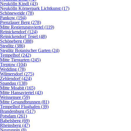
Neukölln Kindl (43)
Neukölln Körnerpark Lichtkunst (17)
Schöneweide (78)
Pankow (194)
Prenzlauer Berg (278)
Mitte Regierungsviertel (119)
Reinickendorf (124)
Reinickendorf Tegel (48)
Schöneberg (388)
Steglitz (386)
Steglitz Botanischer Garten (24)
Tempelhof (242)
Mitte Tiergarten (245)
Treptow (104)
Wedding (78)
Wilmersdorf (275)
Zehlendorf (424)
Spandau (138)
Mitte Moabit (165)
Mitte Hansaviertel (43)
Weissensee (59)
Mitte Gesundbrunnen (81)
Tempelhof Flughafen (39)
Brandenburg (517)
Potsdam (261)
Babelsberg (69)
Rheinsberg (47)
Neuruppin (8)