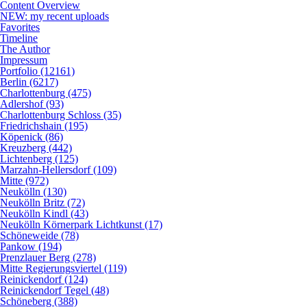
Content Overview
NEW: my recent uploads
Favorites
Timeline
The Author
Impressum
Portfolio (12161)
Berlin (6217)
Charlottenburg (475)
Adlershof (93)
Charlottenburg Schloss (35)
Friedrichshain (195)
Köpenick (86)
Kreuzberg (442)
Lichtenberg (125)
Marzahn-Hellersdorf (109)
Mitte (972)
Neukölln (130)
Neukölln Britz (72)
Neukölln Kindl (43)
Neukölln Körnerpark Lichtkunst (17)
Schöneweide (78)
Pankow (194)
Prenzlauer Berg (278)
Mitte Regierungsviertel (119)
Reinickendorf (124)
Reinickendorf Tegel (48)
Schöneberg (388)