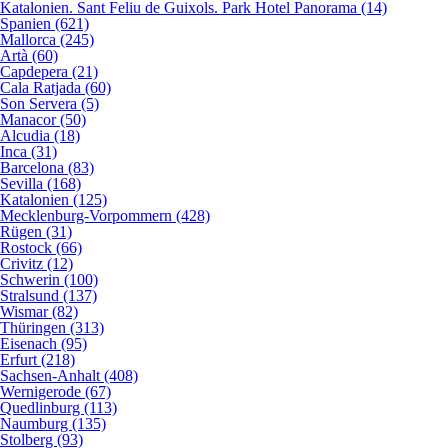
Katalonien. Sant Feliu de Guixols. Park Hotel Panorama (14)
Spanien (621)
Mallorca (245)
Artà (60)
Capdepera (21)
Cala Ratjada (60)
Son Servera (5)
Manacor (50)
Alcudia (18)
Inca (31)
Barcelona (83)
Sevilla (168)
Katalonien (125)
Mecklenburg-Vorpommern (428)
Rügen (31)
Rostock (66)
Crivitz (12)
Schwerin (100)
Stralsund (137)
Wismar (82)
Thüringen (313)
Eisenach (95)
Erfurt (218)
Sachsen-Anhalt (408)
Wernigerode (67)
Quedlinburg (113)
Naumburg (135)
Stolberg (93)