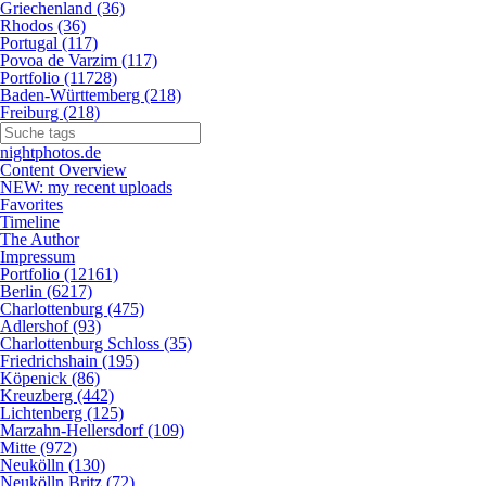
Griechenland (36)
Rhodos (36)
Portugal (117)
Povoa de Varzim (117)
Portfolio (11728)
Baden-Württemberg (218)
Freiburg (218)
nightphotos.de
Content Overview
NEW: my recent uploads
Favorites
Timeline
The Author
Impressum
Portfolio (12161)
Berlin (6217)
Charlottenburg (475)
Adlershof (93)
Charlottenburg Schloss (35)
Friedrichshain (195)
Köpenick (86)
Kreuzberg (442)
Lichtenberg (125)
Marzahn-Hellersdorf (109)
Mitte (972)
Neukölln (130)
Neukölln Britz (72)