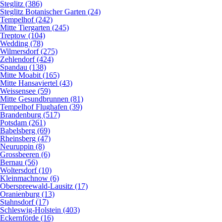
Steglitz (386)
Steglitz Botanischer Garten (24)
Tempelhof (242)
Mitte Tiergarten (245)
Treptow (104)
Wedding (78)
Wilmersdorf (275)
Zehlendorf (424)
Spandau (138)
Mitte Moabit (165)
Mitte Hansaviertel (43)
Weissensee (59)
Mitte Gesundbrunnen (81)
Tempelhof Flughafen (39)
Brandenburg (517)
Potsdam (261)
Babelsberg (69)
Rheinsberg (47)
Neuruppin (8)
Grossbeeren (6)
Bernau (56)
Woltersdorf (10)
Kleinmachnow (6)
Oberspreewald-Lausitz (17)
Oranienburg (13)
Stahnsdorf (17)
Schleswig-Holstein (403)
Eckernförde (16)