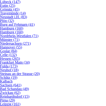
Lübeck (147)
Eutin (25)
Grömitz (45)
Travemünde (14)
Neustadt i.H. (83)
Plön (32)
Burg auf Fehmarn (41)
Hamburg (160)
Hamburg (160)
Nordrhein-Westfalen (71)
Münster (71)
Niedersachsen (271)
Hannover (55)
Goslar (84)
Celle (132)
Hessen (265)
Frankfurt Main (34)
Fulda (173)
Neuhof (18)
Steinau an der Strasse (20)
Schlitz (19)
Kalbach
Sachsen (641)
Bad Schandau (49)
Zwickau (62)
Reinhardtsdorf (15)
Pirna (29)
Leipzig (161)