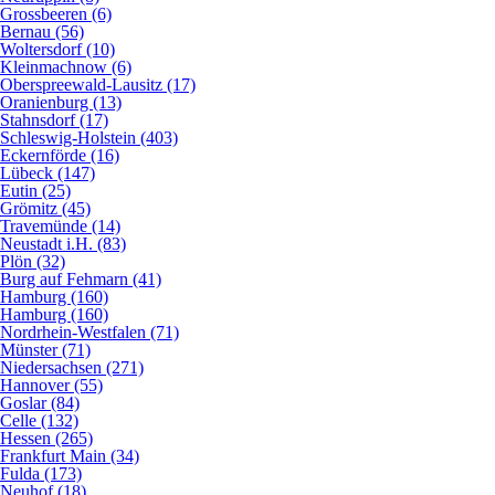
Grossbeeren (6)
Bernau (56)
Woltersdorf (10)
Kleinmachnow (6)
Oberspreewald-Lausitz (17)
Oranienburg (13)
Stahnsdorf (17)
Schleswig-Holstein (403)
Eckernförde (16)
Lübeck (147)
Eutin (25)
Grömitz (45)
Travemünde (14)
Neustadt i.H. (83)
Plön (32)
Burg auf Fehmarn (41)
Hamburg (160)
Hamburg (160)
Nordrhein-Westfalen (71)
Münster (71)
Niedersachsen (271)
Hannover (55)
Goslar (84)
Celle (132)
Hessen (265)
Frankfurt Main (34)
Fulda (173)
Neuhof (18)