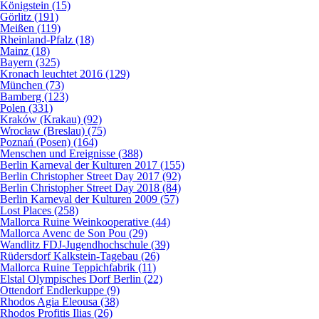
Königstein (15)
Görlitz (191)
Meißen (119)
Rheinland-Pfalz (18)
Mainz (18)
Bayern (325)
Kronach leuchtet 2016 (129)
München (73)
Bamberg (123)
Polen (331)
Kraków (Krakau) (92)
Wrocław (Breslau) (75)
Poznań (Posen) (164)
Menschen und Ereignisse (388)
Berlin Karneval der Kulturen 2017 (155)
Berlin Christopher Street Day 2017 (92)
Berlin Christopher Street Day 2018 (84)
Berlin Karneval der Kulturen 2009 (57)
Lost Places (258)
Mallorca Ruine Weinkooperative (44)
Mallorca Avenc de Son Pou (29)
Wandlitz FDJ-Jugendhochschule (39)
Rüdersdorf Kalkstein-Tagebau (26)
Mallorca Ruine Teppichfabrik (11)
Elstal Olympisches Dorf Berlin (22)
Ottendorf Endlerkuppe (9)
Rhodos Agia Eleousa (38)
Rhodos Profitis Ilias (26)