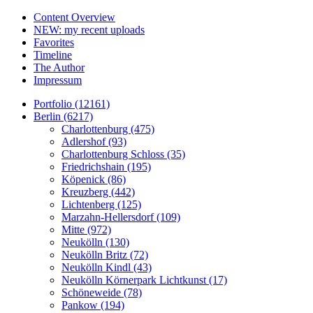
Content Overview
NEW: my recent uploads
Favorites
Timeline
The Author
Impressum
Portfolio (12161)
Berlin (6217)
Charlottenburg (475)
Adlershof (93)
Charlottenburg Schloss (35)
Friedrichshain (195)
Köpenick (86)
Kreuzberg (442)
Lichtenberg (125)
Marzahn-Hellersdorf (109)
Mitte (972)
Neukölln (130)
Neukölln Britz (72)
Neukölln Kindl (43)
Neukölln Körnerpark Lichtkunst (17)
Schöneweide (78)
Pankow (194)