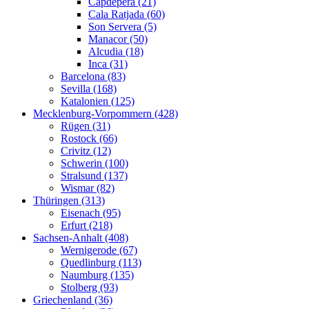
Capdepera (21)
Cala Ratjada (60)
Son Servera (5)
Manacor (50)
Alcudia (18)
Inca (31)
Barcelona (83)
Sevilla (168)
Katalonien (125)
Mecklenburg-Vorpommern (428)
Rügen (31)
Rostock (66)
Crivitz (12)
Schwerin (100)
Stralsund (137)
Wismar (82)
Thüringen (313)
Eisenach (95)
Erfurt (218)
Sachsen-Anhalt (408)
Wernigerode (67)
Quedlinburg (113)
Naumburg (135)
Stolberg (93)
Griechenland (36)