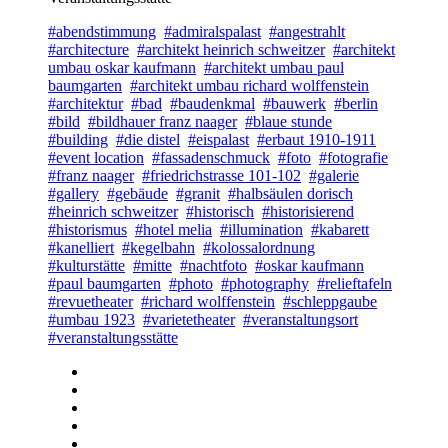
#abendstimmung
#admiralspalast
#angestrahlt
#architecture
#architekt heinrich schweitzer
#architekt
umbau oskar kaufmann
#architekt umbau paul
baumgarten
#architekt umbau richard wolffenstein
#architektur
#bad
#baudenkmal
#bauwerk
#berlin
#bild
#bildhauer franz naager
#blaue stunde
#building
#die distel
#eispalast
#erbaut 1910-1911
#event location
#fassadenschmuck
#foto
#fotografie
#franz naager
#friedrichstrasse 101-102
#galerie
#gallery
#gebäude
#granit
#halbsäulen dorisch
#heinrich schweitzer
#historisch
#historisierend
#historismus
#hotel melia
#illumination
#kabarett
#kanelliert
#kegelbahn
#kolossalordnung
#kulturstätte
#mitte
#nachtfoto
#oskar kaufmann
#paul baumgarten
#photo
#photography
#relieftafeln
#revuetheater
#richard wolffenstein
#schleppgaube
#umbau 1923
#varietetheater
#veranstaltungsort
#veranstaltungsstätte