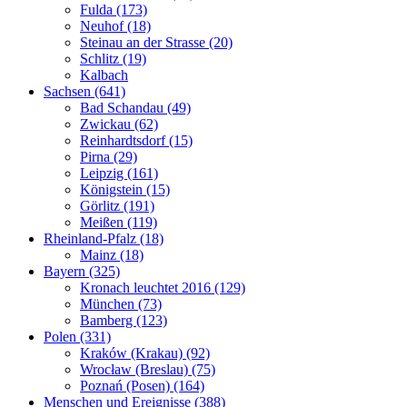
Fulda (173)
Neuhof (18)
Steinau an der Strasse (20)
Schlitz (19)
Kalbach
Sachsen (641)
Bad Schandau (49)
Zwickau (62)
Reinhardtsdorf (15)
Pirna (29)
Leipzig (161)
Königstein (15)
Görlitz (191)
Meißen (119)
Rheinland-Pfalz (18)
Mainz (18)
Bayern (325)
Kronach leuchtet 2016 (129)
München (73)
Bamberg (123)
Polen (331)
Kraków (Krakau) (92)
Wrocław (Breslau) (75)
Poznań (Posen) (164)
Menschen und Ereignisse (388)