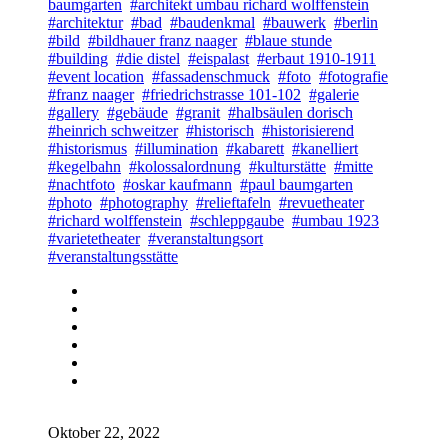
baumgarten
#architekt umbau richard wolffenstein
#architektur
#bad
#baudenkmal
#bauwerk
#berlin
#bild
#bildhauer franz naager
#blaue stunde
#building
#die distel
#eispalast
#erbaut 1910-1911
#event location
#fassadenschmuck
#foto
#fotografie
#franz naager
#friedrichstrasse 101-102
#galerie
#gallery
#gebäude
#granit
#halbsäulen dorisch
#heinrich schweitzer
#historisch
#historisierend
#historismus
#illumination
#kabarett
#kanelliert
#kegelbahn
#kolossalordnung
#kulturstätte
#mitte
#nachtfoto
#oskar kaufmann
#paul baumgarten
#photo
#photography
#relieftafeln
#revuetheater
#richard wolffenstein
#schleppgaube
#umbau 1923
#varietetheater
#veranstaltungsort
#veranstaltungsstätte
Oktober 22, 2022