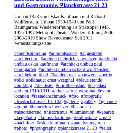
und Gastronomie. Planckstrasse 21 23
Umbau 1923 von Oskar Kaufmann und Richard
Wolffenstein. Umbau 1939-1940 von Paul
Baumgarten. Wiedereröffnung als Staatsoper 1945.
1955-1997 Metropol-Theater. Wiedereröffnung 2006.
2008-2010 Show Revuetheater. Seit 2011
Veranstaltungsstätte
#abendstimmung
#admiralspalast
#angestrahlt
#architecture
#architekt heinrich schweitzer
#architekt
umbau oskar kaufmann
#architekt umbau paul
baumgarten
#architekt umbau richard wolffenstein
#architektur
#bad
#baudenkmal
#bauwerk
#berlin
#bild
#bildhauer ernst westphal
#blaue stunde
#building
#die distel
#dorotheenstadt
#eispalast
#erbaut 1910-1911
#erker
#ernst westphal
#event
location
#fassadenschmuck
#foto
#fotografie
#friedrichstrasse 101-102
#galerie
#gallery
#gebäude
#granit
#heinrich schweitzer
#historisch
#historisierend
#historismus
#illumination
#kabarett
#kegelbahn
#kolossalordnung
#kulturstätte
#mitte
#nachtfoto
#oskar kaufmann
#paul baumgarten
#photo
#photography
#planckstrasse 21 23
#relief