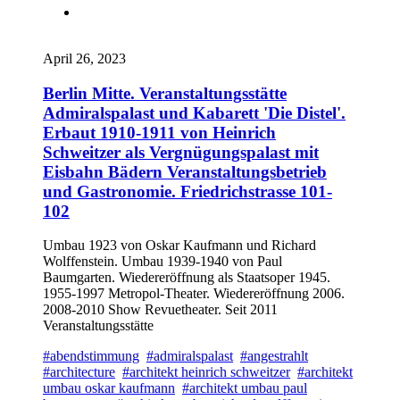
April 26, 2023
Berlin Mitte. Veranstaltungsstätte
Admiralspalast und Kabarett 'Die Distel'.
Erbaut 1910-1911 von Heinrich
Schweitzer als Vergnügungspalast mit
Eisbahn Bädern Veranstaltungsbetrieb
und Gastronomie. Friedrichstrasse 101-
102
Umbau 1923 von Oskar Kaufmann und Richard
Wolffenstein. Umbau 1939-1940 von Paul
Baumgarten. Wiedereröffnung als Staatsoper 1945.
1955-1997 Metropol-Theater. Wiedereröffnung 2006.
2008-2010 Show Revuetheater. Seit 2011
Veranstaltungsstätte
#abendstimmung
#admiralspalast
#angestrahlt
#architecture
#architekt heinrich schweitzer
#architekt
umbau oskar kaufmann
#architekt umbau paul