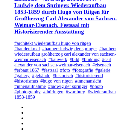
Ludwig dem Springer. Wiederaufbau
1853-1859 durch Hugo von Ritgen für
Großherzog Carl Alexander von Sachsen-
Weimar-Eisenach. Festsaal mit
Historisierender Ausstattung
#architekt wiederaufbau hugo von ritgen
#baudenkmal
#bauherr ludwig der springer
#bauherr
wiederaufbau großherzog carl alexander von sachsen-
weimar-eisenach
#bauwerk
#bild
#building
#carl
alexander von sachsen-weimar-eisenach
#eisenach
#erbaut 1067
#festsaal
#foto
#fotografie
#galerie
#gallery
#gebäude
#historisch
#historisierend
#historismus
#hugo von ritgen
#innenansicht
#innenaufnahme
#ludwig der springer
#photo
#photography
#thüringen
#wartburg
#wiederaufbau
1853-1859