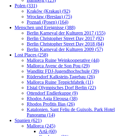
Bamberg (123)
Polen (331)
Kraków (Krakau) (92)
Wrocław (Breslau) (75)
Poznań (Posen) (164)
Menschen und Ereignisse (388)
Berlin Karneval der Kulturen 2017 (155)
Berlin Christopher Street Day 2017 (92)
Berlin Christopher Street Day 2018 (84)
Berlin Karneval der Kulturen 2009 (57)
Lost Places (258)
Mallorca Ruine Weinkooperative (44)
Mallorca Avenc de Son Pou (29)
Wandlitz FDJ-Jugendhochschule (39)
Rüdersdorf Kalkstein-Tagebau (26)
Mallorca Ruine Teppichfabrik (11)
Elstal Olympisches Dorf Berlin (22)
Ottendorf Endlerkuppe (9)
Rhodos Agia Eleousa (38)
Rhodos Profitis Ilias (26)
Katalonien. Sant Feliu de Guixols. Park Hotel
Panorama (14)
Spanien (621)
Mallorca (245)
Artà (60)