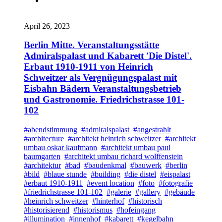
April 26, 2023
Berlin Mitte. Veranstaltungsstätte
Admiralspalast und Kabarett 'Die Distel'.
Erbaut 1910-1911 von Heinrich
Schweitzer als Vergnügungspalast mit
Eisbahn Bädern Veranstaltungsbetrieb
und Gastronomie. Friedrichstrasse 101-
102
#abendstimmung
#admiralspalast
#angestrahlt
#architecture
#architekt heinrich schweitzer
#architekt
umbau oskar kaufmann
#architekt umbau paul
baumgarten
#architekt umbau richard wolffenstein
#architektur
#bad
#baudenkmal
#bauwerk
#berlin
#bild
#blaue stunde
#building
#die distel
#eispalast
#erbaut 1910-1911
#event location
#foto
#fotografie
#friedrichstrasse 101-102
#galerie
#gallery
#gebäude
#heinrich schweitzer
#hinterhof
#historisch
#historisierend
#historismus
#hofeingang
#illumination
#innenhof
#kabarett
#kegelbahn