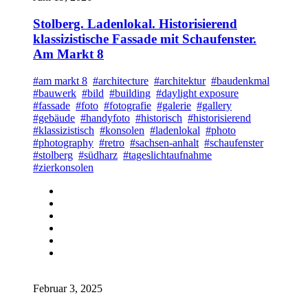
Stolberg. Ladenlokal. Historisierend
klassizistische Fassade mit Schaufenster.
Am Markt 8
#am markt 8
#architecture
#architektur
#baudenkmal
#bauwerk
#bild
#building
#daylight exposure
#fassade
#foto
#fotografie
#galerie
#gallery
#gebäude
#handyfoto
#historisch
#historisierend
#klassizistisch
#konsolen
#ladenlokal
#photo
#photography
#retro
#sachsen-anhalt
#schaufenster
#stolberg
#südharz
#tageslichtaufnahme
#zierkonsolen
Februar 3, 2025