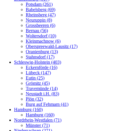
Potsdam (261)
Babelsberg (69)
Rheinsberg (47)
Neuruppin (8)
Grossbeeren (6)
Bernau (56)
Woltersdorf (10)
Kleinmachnow (6)
Oberspreewald-Lausitz (17)
Oranienburg (13)
Stahnsdorf (17)
Schleswig-Holstein (403)
Eckernförde (16)
Lübeck (147)
Eutin (25)
Grömitz (45)
Travemünde (14)
Neustadt i.H. (83)
Plön (32)
Burg auf Fehmarn (41)
Hamburg (160)
Hamburg (160)
Nordrhein-Westfalen (71)
Münster (71)
Niedersachsen (271)