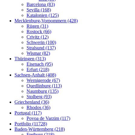
Barcelona (83)
Sevilla (168)
Katalonien (125)
Mecklenburg-Vorpommern (428)
Rügen (31)
Rostock (66)
Crivitz (12)
Schwerin (100)
Stralsund (137)
Wismar (82)
Thüringen (313)
Eisenach (95)
Erfurt (218)
Sachsen-Anhalt (408)
Wernigerode (67)
Quedlinburg (113)
Naumburg (135)
Stolberg (93)
Griechenland (36)
Rhodos (36)
Portugal (117)
Povoa de Varzim (117)
Portfolio (11728)
Baden-Württemberg (218)
Freiburg (218)