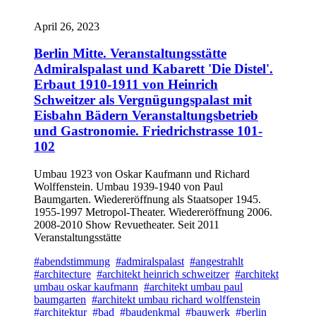
April 26, 2023
Berlin Mitte. Veranstaltungsstätte
Admiralspalast und Kabarett 'Die Distel'.
Erbaut 1910-1911 von Heinrich
Schweitzer als Vergnügungspalast mit
Eisbahn Bädern Veranstaltungsbetrieb
und Gastronomie. Friedrichstrasse 101-
102
Umbau 1923 von Oskar Kaufmann und Richard
Wolffenstein. Umbau 1939-1940 von Paul
Baumgarten. Wiedereröffnung als Staatsoper 1945.
1955-1997 Metropol-Theater. Wiedereröffnung 2006.
2008-2010 Show Revuetheater. Seit 2011
Veranstaltungsstätte
#abendstimmung
#admiralspalast
#angestrahlt
#architecture
#architekt heinrich schweitzer
#architekt
umbau oskar kaufmann
#architekt umbau paul
baumgarten
#architekt umbau richard wolffenstein
#architektur
#bad
#baudenkmal
#bauwerk
#berlin