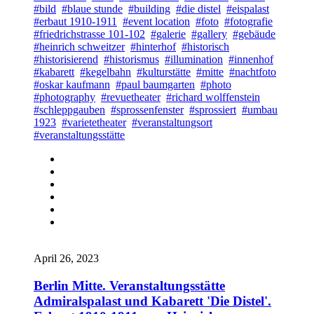
#bild
#blaue stunde
#building
#die distel
#eispalast
#erbaut 1910-1911
#event location
#foto
#fotografie
#friedrichstrasse 101-102
#galerie
#gallery
#gebäude
#heinrich schweitzer
#hinterhof
#historisch
#historisierend
#historismus
#illumination
#innenhof
#kabarett
#kegelbahn
#kulturstätte
#mitte
#nachtfoto
#oskar kaufmann
#paul baumgarten
#photo
#photography
#revuetheater
#richard wolffenstein
#schleppgauben
#sprossenfenster
#sprossiert
#umbau
1923
#varietetheater
#veranstaltungsort
#veranstaltungsstätte
April 26, 2023
Berlin Mitte. Veranstaltungsstätte
Admiralspalast und Kabarett 'Die Distel'.