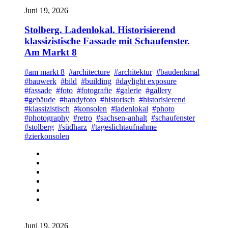
Juni 19, 2026
Stolberg. Ladenlokal. Historisierend
klassizistische Fassade mit Schaufenster.
Am Markt 8
#am markt 8
#architecture
#architektur
#baudenkmal
#bauwerk
#bild
#building
#daylight exposure
#fassade
#foto
#fotografie
#galerie
#gallery
#gebäude
#handyfoto
#historisch
#historisierend
#klassizistisch
#konsolen
#ladenlokal
#photo
#photography
#retro
#sachsen-anhalt
#schaufenster
#stolberg
#südharz
#tageslichtaufnahme
#zierkonsolen
Juni 19, 2026