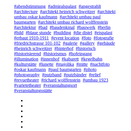
#abendstimmung
#admiralspalast
#angestrahlt
#architecture
#architekt heinrich schweitzer
#architekt
umbau oskar kaufmann
#architekt umbau paul
baumgarten
#architekt umbau richard wolffenstein
#architektur
#bad
#baudenkmal
#bauwerk
#berlin
#bild
#blaue stunde
#building
#die distel
#eispalast
#erbaut 1910-1911
#event location
#foto
#fotografie
#friedrichstrasse 101-102
#galerie
#gallery
#gebäude
#heinrich schweitzer
#hinterhof
#historisch
#historisierend
#historismus
#hofeingang
#illumination
#innenhof
#kabarett
#kegelbahn
#kulturstätte
#lunette
#majolika
#mitte
#nachtfoto
#oskar kaufmann
#paul baumgarten
#photo
#photography
#putzband
#putzbänder
#relief
#revuetheater
#richard wolffenstein
#umbau 1923
#varietetheater
#veranstaltungsort
#veranstaltungsstätte