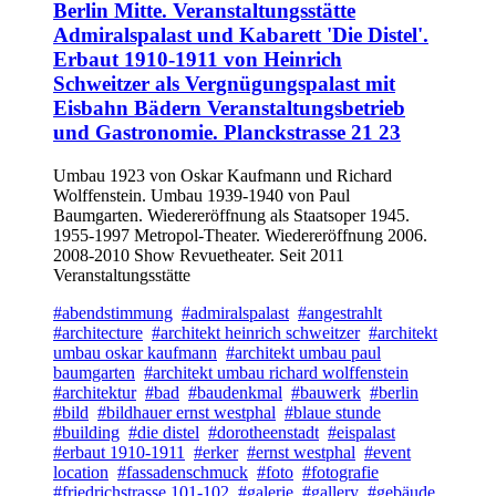
Berlin Mitte. Veranstaltungsstätte
Admiralspalast und Kabarett 'Die Distel'.
Erbaut 1910-1911 von Heinrich
Schweitzer als Vergnügungspalast mit
Eisbahn Bädern Veranstaltungsbetrieb
und Gastronomie. Planckstrasse 21 23
Umbau 1923 von Oskar Kaufmann und Richard
Wolffenstein. Umbau 1939-1940 von Paul
Baumgarten. Wiedereröffnung als Staatsoper 1945.
1955-1997 Metropol-Theater. Wiedereröffnung 2006.
2008-2010 Show Revuetheater. Seit 2011
Veranstaltungsstätte
#abendstimmung
#admiralspalast
#angestrahlt
#architecture
#architekt heinrich schweitzer
#architekt
umbau oskar kaufmann
#architekt umbau paul
baumgarten
#architekt umbau richard wolffenstein
#architektur
#bad
#baudenkmal
#bauwerk
#berlin
#bild
#bildhauer ernst westphal
#blaue stunde
#building
#die distel
#dorotheenstadt
#eispalast
#erbaut 1910-1911
#erker
#ernst westphal
#event
location
#fassadenschmuck
#foto
#fotografie
#friedrichstrasse 101-102
#galerie
#gallery
#gebäude