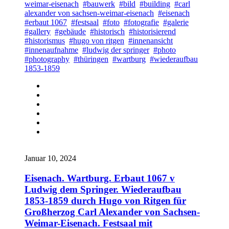
weimar-eisenach
#bauwerk
#bild
#building
#carl
alexander von sachsen-weimar-eisenach
#eisenach
#erbaut 1067
#festsaal
#foto
#fotografie
#galerie
#gallery
#gebäude
#historisch
#historisierend
#historismus
#hugo von ritgen
#innenansicht
#innenaufnahme
#ludwig der springer
#photo
#photography
#thüringen
#wartburg
#wiederaufbau
1853-1859
Januar 10, 2024
Eisenach. Wartburg. Erbaut 1067 v
Ludwig dem Springer. Wiederaufbau
1853-1859 durch Hugo von Ritgen für
Großherzog Carl Alexander von Sachsen-
Weimar-Eisenach. Festsaal mit