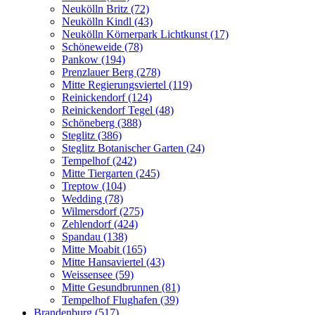
Neukölln Britz (72)
Neukölln Kindl (43)
Neukölln Körnerpark Lichtkunst (17)
Schöneweide (78)
Pankow (194)
Prenzlauer Berg (278)
Mitte Regierungsviertel (119)
Reinickendorf (124)
Reinickendorf Tegel (48)
Schöneberg (388)
Steglitz (386)
Steglitz Botanischer Garten (24)
Tempelhof (242)
Mitte Tiergarten (245)
Treptow (104)
Wedding (78)
Wilmersdorf (275)
Zehlendorf (424)
Spandau (138)
Mitte Moabit (165)
Mitte Hansaviertel (43)
Weissensee (59)
Mitte Gesundbrunnen (81)
Tempelhof Flughafen (39)
Brandenburg (517)