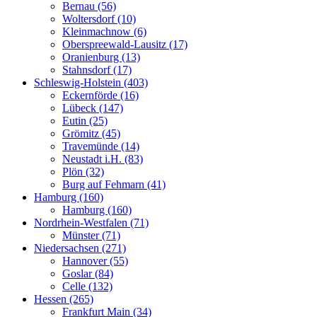
Bernau (56)
Woltersdorf (10)
Kleinmachnow (6)
Oberspreewald-Lausitz (17)
Oranienburg (13)
Stahnsdorf (17)
Schleswig-Holstein (403)
Eckernförde (16)
Lübeck (147)
Eutin (25)
Grömitz (45)
Travemünde (14)
Neustadt i.H. (83)
Plön (32)
Burg auf Fehmarn (41)
Hamburg (160)
Hamburg (160)
Nordrhein-Westfalen (71)
Münster (71)
Niedersachsen (271)
Hannover (55)
Goslar (84)
Celle (132)
Hessen (265)
Frankfurt Main (34)