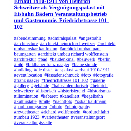
Erbaut 1910-1911 von Heinrich
Schweitzer als Vergnügungspalast mit
Eisbahn Bädern Veranstaltungsbetrieb
und Gastronomie. Friedrichstrasse 101-
102
#abendstimmung
#admiralspalast
#angestrahlt
#architecture
#architekt heinrich schweitzer
#architekt
umbau oskar kaufmann
#architekt umbau paul
baumgarten
#architekt umbau richard wolffenstein
#architektur
#bad
#baudenkmal
#bauwerk
#berlin
#bild
#bildhauer franz naager
#blaue stunde
#building
#die distel
#eispalast
#erbaut 1910-1911
#event location
#fassadenschmuck
#foto
#fotografie
#franz naager
#friedrichstrasse 101-102
#galerie
#gallery
#gebäude
#halbsäulen dorisch
#heinrich
schweitzer
#historisch
#historisierend
#historismus
#illumination
#kabarett
#kanelliert
#kegelbahn
#kulturstätte
#mitte
#nachtfoto
#oskar kaufmann
#paul baumgarten
#photo
#photography
#revuetheater
#richard wolffenstein
#tordurchfahrt
#umbau 1923
#varietetheater
#veranstaltungsort
#veranstaltungsstätte