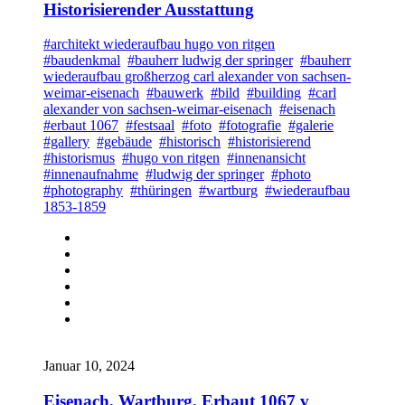
Historisierender Ausstattung
#architekt wiederaufbau hugo von ritgen
#baudenkmal
#bauherr ludwig der springer
#bauherr
wiederaufbau großherzog carl alexander von sachsen-
weimar-eisenach
#bauwerk
#bild
#building
#carl
alexander von sachsen-weimar-eisenach
#eisenach
#erbaut 1067
#festsaal
#foto
#fotografie
#galerie
#gallery
#gebäude
#historisch
#historisierend
#historismus
#hugo von ritgen
#innenansicht
#innenaufnahme
#ludwig der springer
#photo
#photography
#thüringen
#wartburg
#wiederaufbau
1853-1859
Januar 10, 2024
Eisenach. Wartburg. Erbaut 1067 v