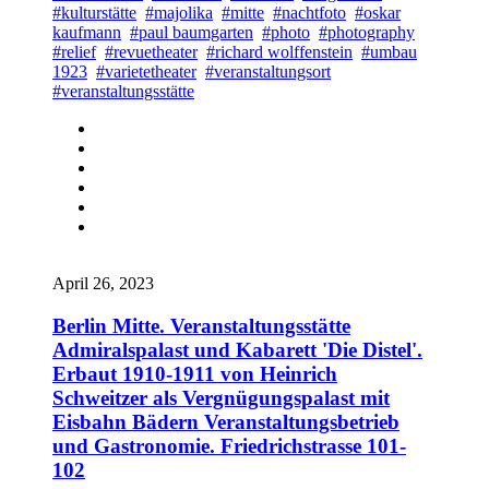
#kulturstätte
#majolika
#mitte
#nachtfoto
#oskar
kaufmann
#paul baumgarten
#photo
#photography
#relief
#revuetheater
#richard wolffenstein
#umbau
1923
#varietetheater
#veranstaltungsort
#veranstaltungsstätte
April 26, 2023
Berlin Mitte. Veranstaltungsstätte
Admiralspalast und Kabarett 'Die Distel'.
Erbaut 1910-1911 von Heinrich
Schweitzer als Vergnügungspalast mit
Eisbahn Bädern Veranstaltungsbetrieb
und Gastronomie. Friedrichstrasse 101-
102