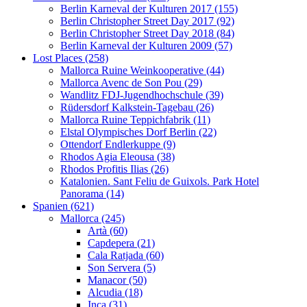
Berlin Karneval der Kulturen 2017 (155)
Berlin Christopher Street Day 2017 (92)
Berlin Christopher Street Day 2018 (84)
Berlin Karneval der Kulturen 2009 (57)
Lost Places (258)
Mallorca Ruine Weinkooperative (44)
Mallorca Avenc de Son Pou (29)
Wandlitz FDJ-Jugendhochschule (39)
Rüdersdorf Kalkstein-Tagebau (26)
Mallorca Ruine Teppichfabrik (11)
Elstal Olympisches Dorf Berlin (22)
Ottendorf Endlerkuppe (9)
Rhodos Agia Eleousa (38)
Rhodos Profitis Ilias (26)
Katalonien. Sant Feliu de Guixols. Park Hotel
Panorama (14)
Spanien (621)
Mallorca (245)
Artà (60)
Capdepera (21)
Cala Ratjada (60)
Son Servera (5)
Manacor (50)
Alcudia (18)
Inca (31)