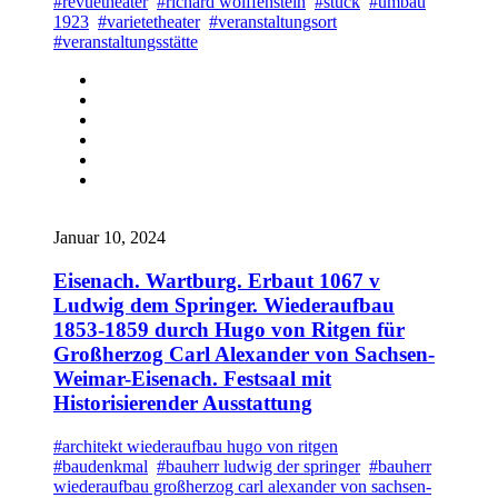
#revuetheater
#richard wolffenstein
#stuck
#umbau
1923
#varietetheater
#veranstaltungsort
#veranstaltungsstätte
Januar 10, 2024
Eisenach. Wartburg. Erbaut 1067 v
Ludwig dem Springer. Wiederaufbau
1853-1859 durch Hugo von Ritgen für
Großherzog Carl Alexander von Sachsen-
Weimar-Eisenach. Festsaal mit
Historisierender Ausstattung
#architekt wiederaufbau hugo von ritgen
#baudenkmal
#bauherr ludwig der springer
#bauherr
wiederaufbau großherzog carl alexander von sachsen-