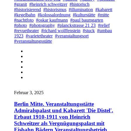
#granit
#heinrich schweitzer
#historisch
#historisierend
#historismus
#illumination
#kabarett
#kegelbahn
#kolossalordnung
#kulturstätte
#mitte
#nachtfoto
#oskar kaufmann
#paul baumgarten
#photo
#photography
#planckstrasse 21 23
#relief
#revuetheater
#richard wolffenstein
#stuck
#umbau
1923
#varietetheater
#veranstaltungsort
#veranstaltungsstätte
Februar 3, 2025
Berlin Mitte. Veranstaltungsstätte
Admiralspalast und Kabarett 'Die Distel'.
Erbaut 1910-1911 von Heinrich
Schweitzer als Vergnügungspalast mit
Eisbahn Bädern Veranstaltungsbetrieb