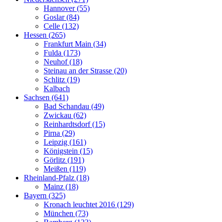
Hannover (55)
Goslar (84)
Celle (132)
Hessen (265)
Frankfurt Main (34)
Fulda (173)
Neuhof (18)
Steinau an der Strasse (20)
Schlitz (19)
Kalbach
Sachsen (641)
Bad Schandau (49)
Zwickau (62)
Reinhardtsdorf (15)
Pirna (29)
Leipzig (161)
Königstein (15)
Görlitz (191)
Meißen (119)
Rheinland-Pfalz (18)
Mainz (18)
Bayern (325)
Kronach leuchtet 2016 (129)
München (73)