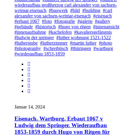
wiederaufbau großherzog carl alexander von sachsen-
weimar-eisenach
#bauwerk
#bild
#building
#carl
alexander von sachsen-weimar-eisenach
#eisenach
#erbaut 1067
#foto
#fotografie
#galerie
#gallery
#gebäude
#historisch
#hugo von ritgen
#innenansicht
#innenaufnahme
#kachelofen
#kavaliersgefängnis
#ludwig der springer
#luther wohnung 1521-1522
#lutherstube
#lutherzimmer
#martin luther
#photo
#photography
#schreibtisch
#thüringen
#wartburg
#wiederaufbau 1853-1859
Januar 14, 2024
Eisenach. Wartburg. Erbaut 1067 v
Ludwig dem Springer. Wiederaufbau
1853-1859 durch Hugo von Ritgen für