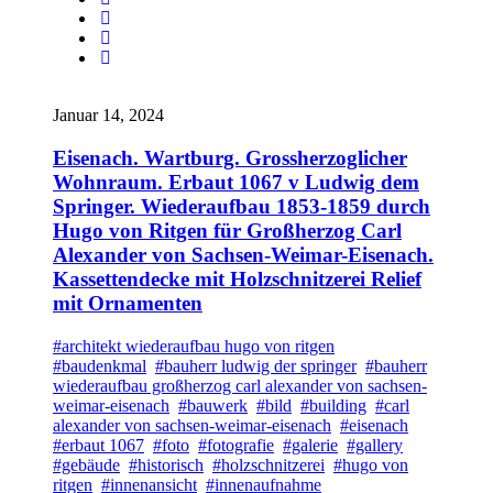
Januar 14, 2024
Eisenach. Wartburg. Grossherzoglicher
Wohnraum. Erbaut 1067 v Ludwig dem
Springer. Wiederaufbau 1853-1859 durch
Hugo von Ritgen für Großherzog Carl
Alexander von Sachsen-Weimar-Eisenach.
Kassettendecke mit Holzschnitzerei Relief
mit Ornamenten
#architekt wiederaufbau hugo von ritgen
#baudenkmal
#bauherr ludwig der springer
#bauherr
wiederaufbau großherzog carl alexander von sachsen-
weimar-eisenach
#bauwerk
#bild
#building
#carl
alexander von sachsen-weimar-eisenach
#eisenach
#erbaut 1067
#foto
#fotografie
#galerie
#gallery
#gebäude
#historisch
#holzschnitzerei
#hugo von
ritgen
#innenansicht
#innenaufnahme