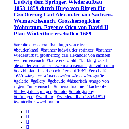
Ludwig dem Springer. Wiederaufbau
1853-1859 durch Hugo von Ritgen für
Großherzog Carl Alexander von Sachsen-
Weimar-Eisenach. Grossherzoglicher
Wohnraum. Fayence-Ofen von David II
Pfau Winterthur erschaffen 1689
#architekt wiederaufbau hugo von ritgen
#baudenkmal
#bauherr ludwig der springer
#bauherr
wiederaufbau großherzog carl alexander von sachsen-
weimar-eisenach
#bauwerk
#bild
#building
#carl
alexander von sachsen-weimar-eisenach
#david ii pfau
#david pfau ii.
#eisenach
#erbaut 1067
#erschaffen
1689
#fayence
#fayence-ofen
#foto
#fotografie
#galerie
#gallery
#gebäude
#historisch
#hugo von
ritgen
#innenansicht
#innenaufnahme
#kachelofen
#ludwig der springer
#photo
#photography
#thüringen
#wartburg
#wiederaufbau 1853-1859
#winterthur
#wohnraum