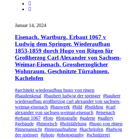
Januar 14, 2024
Eisenach. Wartburg. Erbaut 1067 v
Ludwig dem Springer. Wiederaufbau
1853-1859 durch Hugo von Ritgen für
Großherzog Carl Alexander von Sachsen-
Weimar-Eisenach. Grossherzoglicher
Wohnraum. Geschnitzte Türrahmen.
Kachelofen
#architekt wiederaufbau hugo von ritgen
#baudenkmal
#bauherr ludwig der springer
#bauherr
wiederaufbau großherzog carl alexander von sachsen-
weimar-eisenach
#bauwerk
#bild
#building
#carl
alexander von sachsen-weimar-eisenach
#eisenach
#erbaut 1067
#foto
#fotografie
#galerie
#gallery
#gebäude
#historisch
#holztäfelung
#hugo von ritgen
#innenansicht
#innenaufnahme
#kachelofen
#ludwig
der springer
#photo
#photography
#schnitzerei