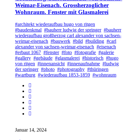
Weimar-Eisenach. Grossherzoglicher
Wohnraum. Fenster mit Glasmalerei
#architekt wiederaufbau hugo von ritgen
#baudenkmal
#bauherr ludwig der springer
#bauherr
wiederaufbau großherzog carl alexander von sachsen-
weimar-eisenach
#bauwerk
#bild
#building
#carl
alexander von sachsen-weimar-eisenach
#eisenach
#erbaut 1067
#fenster
#foto
#fotografie
#galerie
#gallery
#gebäude
#glasmalerei
#historisch
#hugo
von ritgen
#innenansicht
#innenaufnahme
#ludwig
der springer
#photo
#photography
#thüringen
#wartburg
#wiederaufbau 1853-1859
#wohnraum
Januar 14, 2024