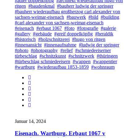
#adler doppelköpfig
#architekt wiederaufbau hugo von
ritgen
#baudenkmal
#bauherr ludwig der springer
#bauherr wiederaufbau großherzog carl alexander von
sachsen-weimar-eisenach
#bauwerk
#bild
#building
#carl alexander von sachsen-weimar-eisenach
#eisenach
#erbaut 1067
#foto
#fotografie
#galerie
#gallery
#gebäude
#greif doppelköpfig
#heraldik
#historisch
#holzschnitzerei
#hugo von ritgen
#innenansicht
#innenaufnahme
#ludwig der springer
#photo
#photography
#relief
#schmiedeeiserner
türbeschlag
#schnitzkunst
#schnitzwerk
#thüringen
#türbeschlag schmiedeeisern
#wappen
#wappentier
#wartburg
#wiederaufbau 1853-1859
#wohnraum
Januar 14, 2024
Eisenach. Wartburg. Erbaut 1067 v