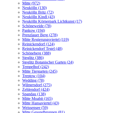
Mitte (972)
Neukölln (130)
Neukölln Britz (72)
Neukölln Kindl (43)
Neukölln Körnerpark Lichtkunst (17)
Schöneweide (78)
Pankow (194)
Prenzlauer Berg (278)
Mitte Regierungsviertel (119)
Reinickendorf (124)
Reinickendorf Tegel (48)
Schöneberg (388)
Steglitz (386)
Steglitz Botanischer Garten (24)
Tempelhof (242)
Mitte Tiergarten (245)
Treptow (104)
Wedding (78)
Wilmersdorf (275)
Zehlendorf (424)
Spandau (138)
Mitte Moabit (165)
Mitte Hansaviertel (43)
Weissensee (59)
Mitte Gesundbrunnen (81)