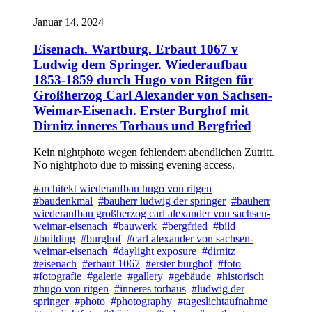
Januar 14, 2024
Eisenach. Wartburg. Erbaut 1067 v
Ludwig dem Springer. Wiederaufbau
1853-1859 durch Hugo von Ritgen für
Großherzog Carl Alexander von Sachsen-
Weimar-Eisenach. Erster Burghof mit
Dirnitz inneres Torhaus und Bergfried
Kein nightphoto wegen fehlendem abendlichen Zutritt.
No nightphoto due to missing evening access.
#architekt wiederaufbau hugo von ritgen
#baudenkmal
#bauherr ludwig der springer
#bauherr
wiederaufbau großherzog carl alexander von sachsen-
weimar-eisenach
#bauwerk
#bergfried
#bild
#building
#burghof
#carl alexander von sachsen-
weimar-eisenach
#daylight exposure
#dirnitz
#eisenach
#erbaut 1067
#erster burghof
#foto
#fotografie
#galerie
#gallery
#gebäude
#historisch
#hugo von ritgen
#inneres torhaus
#ludwig der
springer
#photo
#photography
#tageslichtaufnahme