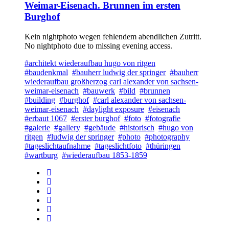
Weimar-Eisenach. Brunnen im ersten
Burghof
Kein nightphoto wegen fehlendem abendlichen Zutritt.
No nightphoto due to missing evening access.
#architekt wiederaufbau hugo von ritgen
#baudenkmal
#bauherr ludwig der springer
#bauherr
wiederaufbau großherzog carl alexander von sachsen-
weimar-eisenach
#bauwerk
#bild
#brunnen
#building
#burghof
#carl alexander von sachsen-
weimar-eisenach
#daylight exposure
#eisenach
#erbaut 1067
#erster burghof
#foto
#fotografie
#galerie
#gallery
#gebäude
#historisch
#hugo von
ritgen
#ludwig der springer
#photo
#photography
#tageslichtaufnahme
#tageslichtfoto
#thüringen
#wartburg
#wiederaufbau 1853-1859