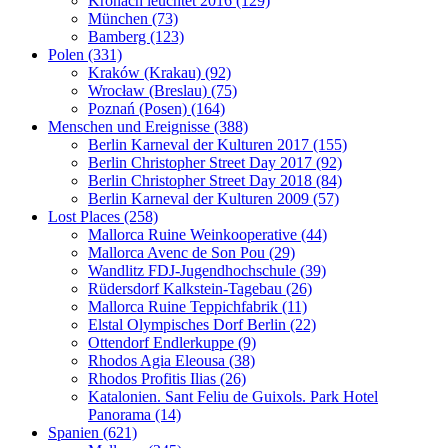
Kronach leuchtet 2016 (129)
München (73)
Bamberg (123)
Polen (331)
Kraków (Krakau) (92)
Wrocław (Breslau) (75)
Poznań (Posen) (164)
Menschen und Ereignisse (388)
Berlin Karneval der Kulturen 2017 (155)
Berlin Christopher Street Day 2017 (92)
Berlin Christopher Street Day 2018 (84)
Berlin Karneval der Kulturen 2009 (57)
Lost Places (258)
Mallorca Ruine Weinkooperative (44)
Mallorca Avenc de Son Pou (29)
Wandlitz FDJ-Jugendhochschule (39)
Rüdersdorf Kalkstein-Tagebau (26)
Mallorca Ruine Teppichfabrik (11)
Elstal Olympisches Dorf Berlin (22)
Ottendorf Endlerkuppe (9)
Rhodos Agia Eleousa (38)
Rhodos Profitis Ilias (26)
Katalonien. Sant Feliu de Guixols. Park Hotel
Panorama (14)
Spanien (621)