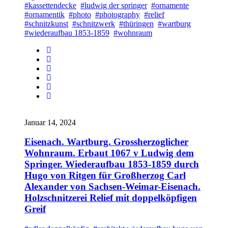
#kassettendecke
#ludwig der springer
#ornamente
#ornamentik
#photo
#photography
#relief
#schnitzkunst
#schnitzwerk
#thüringen
#wartburg
#wiederaufbau 1853-1859
#wohnraum
Januar 14, 2024
Eisenach. Wartburg. Grossherzoglicher
Wohnraum. Erbaut 1067 v Ludwig dem
Springer. Wiederaufbau 1853-1859 durch
Hugo von Ritgen für Großherzog Carl
Alexander von Sachsen-Weimar-Eisenach.
Holzschnitzerei Relief mit doppelköpfigen
Greif