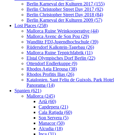
Berlin Karneval der Kulturen 2017 (155)
Berlin Christopher Street Day 2017 (92)
Berlin Christopher Street Day 2018 (84)
Berlin Karneval der Kulturen 2009 (57)
Lost Places (258)
Mallorca Ruine Weinkooperative (44)
Mallorca Avenc de Son Pou (29)
Wandlitz FDJ-Jugendhochschule (39)
Rüdersdorf Kalkstein-Tagebau (26)
Mallorca Ruine Teppichfabrik (11)
Elstal Olympisches Dorf Berlin (22)
Ottendorf Endlerkuppe (9)
Rhodos Agia Eleousa (38)
Rhodos Profitis Ilias (26)
Katalonien. Sant Feliu de Guixols. Park Hotel
Panorama (14)
Spanien (621)
Mallorca (245)
Artà (60)
Capdepera (21)
Cala Ratjada (60)
Son Servera (5)
Manacor (50)
Alcudia (18)
Inca (31)