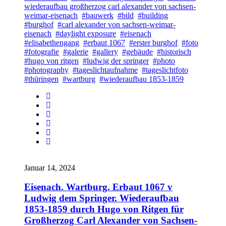
wiederaufbau großherzog carl alexander von sachsen-
weimar-eisenach
#bauwerk
#bild
#building
#burghof
#carl alexander von sachsen-weimar-
eisenach
#daylight exposure
#eisenach
#elisabethengang
#erbaut 1067
#erster burghof
#foto
#fotografie
#galerie
#gallery
#gebäude
#historisch
#hugo von ritgen
#ludwig der springer
#photo
#photography
#tageslichtaufnahme
#tageslichtfoto
#thüringen
#wartburg
#wiederaufbau 1853-1859
Januar 14, 2024
Eisenach. Wartburg. Erbaut 1067 v
Ludwig dem Springer. Wiederaufbau
1853-1859 durch Hugo von Ritgen für
Großherzog Carl Alexander von Sachsen-