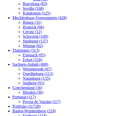
Barcelona (83)
Sevilla (168)
Katalonien (125)
Mecklenburg-Vorpommern (428)
Rügen (31)
Rostock (66)
Crivitz (12)
Schwerin (100)
Stralsund (137)
Wismar (82)
Thüringen (313)
Eisenach (95)
Erfurt (218)
Sachsen-Anhalt (408)
Wernigerode (67)
Quedlinburg (113)
Naumburg (135)
Stolberg (93)
Griechenland (36)
Rhodos (36)
Portugal (117)
Povoa de Varzim (117)
Portfolio (11728)
Baden-Württemberg (218)
Freiburg (218)