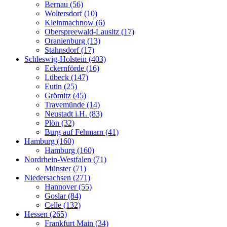
Bernau (56)
Woltersdorf (10)
Kleinmachnow (6)
Oberspreewald-Lausitz (17)
Oranienburg (13)
Stahnsdorf (17)
Schleswig-Holstein (403)
Eckernförde (16)
Lübeck (147)
Eutin (25)
Grömitz (45)
Travemünde (14)
Neustadt i.H. (83)
Plön (32)
Burg auf Fehmarn (41)
Hamburg (160)
Hamburg (160)
Nordrhein-Westfalen (71)
Münster (71)
Niedersachsen (271)
Hannover (55)
Goslar (84)
Celle (132)
Hessen (265)
Frankfurt Main (34)