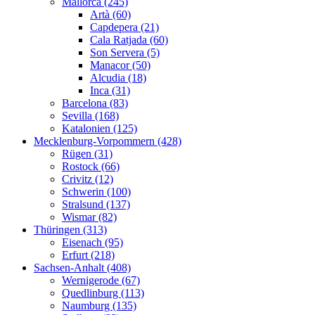
Mallorca (245)
Artà (60)
Capdepera (21)
Cala Ratjada (60)
Son Servera (5)
Manacor (50)
Alcudia (18)
Inca (31)
Barcelona (83)
Sevilla (168)
Katalonien (125)
Mecklenburg-Vorpommern (428)
Rügen (31)
Rostock (66)
Crivitz (12)
Schwerin (100)
Stralsund (137)
Wismar (82)
Thüringen (313)
Eisenach (95)
Erfurt (218)
Sachsen-Anhalt (408)
Wernigerode (67)
Quedlinburg (113)
Naumburg (135)