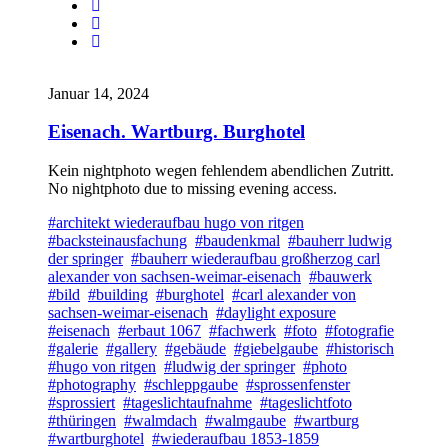
Januar 14, 2024
Eisenach. Wartburg. Burghotel
Kein nightphoto wegen fehlendem abendlichen Zutritt.
No nightphoto due to missing evening access.
#architekt wiederaufbau hugo von ritgen
#backsteinausfachung
#baudenkmal
#bauherr ludwig
der springer
#bauherr wiederaufbau großherzog carl
alexander von sachsen-weimar-eisenach
#bauwerk
#bild
#building
#burghotel
#carl alexander von
sachsen-weimar-eisenach
#daylight exposure
#eisenach
#erbaut 1067
#fachwerk
#foto
#fotografie
#galerie
#gallery
#gebäude
#giebelgaube
#historisch
#hugo von ritgen
#ludwig der springer
#photo
#photography
#schleppgaube
#sprossenfenster
#sprossiert
#tageslichtaufnahme
#tageslichtfoto
#thüringen
#walmdach
#walmgaube
#wartburg
#wartburghotel
#wiederaufbau 1853-1859