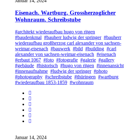
Januar 14, 2024
Eisenach. Wartburg. Grossherzoglicher
Wohnraum. Schreibstube
#architekt wiederaufbau hugo von ritgen
#baudenkmal
#bauherr ludwig der springer
#bauherr
wiederaufbau großherzog carl alexander von sachsen-
weimar-eisenach
#bauwerk
#bild
#building
#carl
alexander von sachsen-weimar-eisenach
#eisenach
#erbaut 1067
#foto
#fotografie
#galerie
#gallery
#gebäude
#historisch
#hugo von ritgen
#innenansicht
#innenaufnahme
#ludwig der springer
#photo
#photography
#schreibstube
#thüringen
#wartburg
#wiederaufbau 1853-1859
#wohnraum
Januar 14, 2024