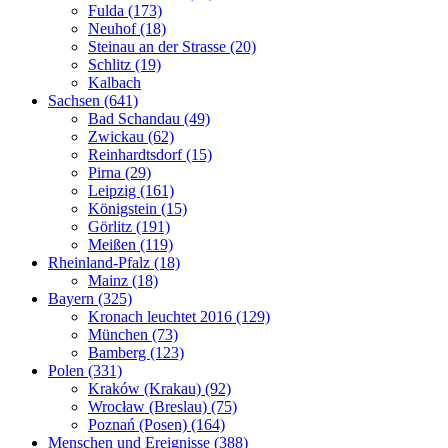
Fulda (173)
Neuhof (18)
Steinau an der Strasse (20)
Schlitz (19)
Kalbach
Sachsen (641)
Bad Schandau (49)
Zwickau (62)
Reinhardtsdorf (15)
Pirna (29)
Leipzig (161)
Königstein (15)
Görlitz (191)
Meißen (119)
Rheinland-Pfalz (18)
Mainz (18)
Bayern (325)
Kronach leuchtet 2016 (129)
München (73)
Bamberg (123)
Polen (331)
Kraków (Krakau) (92)
Wrocław (Breslau) (75)
Poznań (Posen) (164)
Menschen und Ereignisse (388)