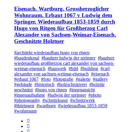
Eisenach. Wartburg. Grossherzoglicher
Wohnraum. Erbaut 1067 v Ludwig dem
Springer. Wiederaufbau 1853-1859 durch
Hugo von Ritgen für Großherzog Carl
Alexander von Sachsen-Weimar-Eisenach.
Geschnitzte Holztuer
#architekt wiederaufbau hugo von ritgen
#baudenkmal
#bauherr ludwig der springer
#bauherr
wiederaufbau großherzog carl alexander von sachsen-
weimar-eisenach
#bauwerk
#bild
#building
#carl
alexander von sachsen-weimar-eisenach
#eisenach
#erbaut 1067
#foto
#fotografie
#galerie
#gallery
#gebäude
#historisch
#holzschnitzerei
#holztür
geschnitzt
#hugo von ritgen
#innenansicht
#innenaufnahme
#ludwig der springer
#photo
#photography
#schnitzkunst
#schnitzwerk
#thüringen
#wartburg
#wiederaufbau 1853-1859
#wohnraum