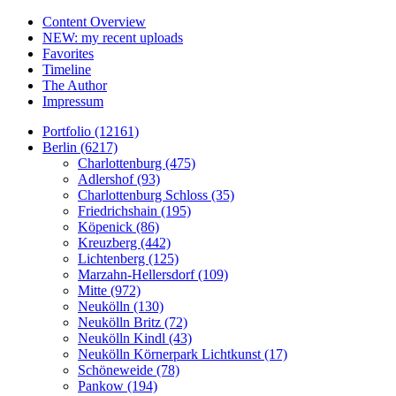
Content Overview
NEW: my recent uploads
Favorites
Timeline
The Author
Impressum
Portfolio (12161)
Berlin (6217)
Charlottenburg (475)
Adlershof (93)
Charlottenburg Schloss (35)
Friedrichshain (195)
Köpenick (86)
Kreuzberg (442)
Lichtenberg (125)
Marzahn-Hellersdorf (109)
Mitte (972)
Neukölln (130)
Neukölln Britz (72)
Neukölln Kindl (43)
Neukölln Körnerpark Lichtkunst (17)
Schöneweide (78)
Pankow (194)