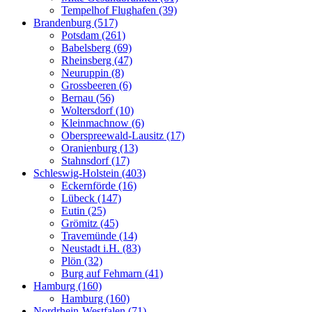
Tempelhof Flughafen (39)
Brandenburg (517)
Potsdam (261)
Babelsberg (69)
Rheinsberg (47)
Neuruppin (8)
Grossbeeren (6)
Bernau (56)
Woltersdorf (10)
Kleinmachnow (6)
Oberspreewald-Lausitz (17)
Oranienburg (13)
Stahnsdorf (17)
Schleswig-Holstein (403)
Eckernförde (16)
Lübeck (147)
Eutin (25)
Grömitz (45)
Travemünde (14)
Neustadt i.H. (83)
Plön (32)
Burg auf Fehmarn (41)
Hamburg (160)
Hamburg (160)
Nordrhein-Westfalen (71)