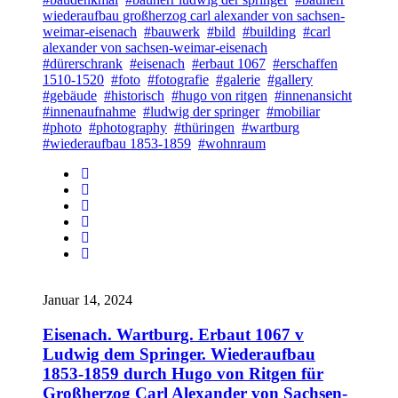
wiederaufbau großherzog carl alexander von sachsen-
weimar-eisenach
#bauwerk
#bild
#building
#carl
alexander von sachsen-weimar-eisenach
#dürerschrank
#eisenach
#erbaut 1067
#erschaffen
1510-1520
#foto
#fotografie
#galerie
#gallery
#gebäude
#historisch
#hugo von ritgen
#innenansicht
#innenaufnahme
#ludwig der springer
#mobiliar
#photo
#photography
#thüringen
#wartburg
#wiederaufbau 1853-1859
#wohnraum
Januar 14, 2024
Eisenach. Wartburg. Erbaut 1067 v
Ludwig dem Springer. Wiederaufbau
1853-1859 durch Hugo von Ritgen für
Großherzog Carl Alexander von Sachsen-