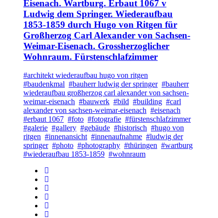
Eisenach. Wartburg. Erbaut 1067 v
Ludwig dem Springer. Wiederaufbau
1853-1859 durch Hugo von Ritgen für
Großherzog Carl Alexander von Sachsen-
Weimar-Eisenach. Grossherzoglicher
Wohnraum. Fürstenschlafzimmer
#architekt wiederaufbau hugo von ritgen
#baudenkmal
#bauherr ludwig der springer
#bauherr
wiederaufbau großherzog carl alexander von sachsen-
weimar-eisenach
#bauwerk
#bild
#building
#carl
alexander von sachsen-weimar-eisenach
#eisenach
#erbaut 1067
#foto
#fotografie
#fürstenschlafzimmer
#galerie
#gallery
#gebäude
#historisch
#hugo von
ritgen
#innenansicht
#innenaufnahme
#ludwig der
springer
#photo
#photography
#thüringen
#wartburg
#wiederaufbau 1853-1859
#wohnraum