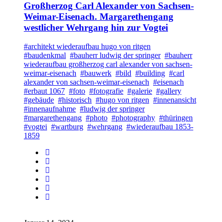
Großherzog Carl Alexander von Sachsen-
Weimar-Eisenach. Margarethengang
westlicher Wehrgang hin zur Vogtei
#architekt wiederaufbau hugo von ritgen
#baudenkmal
#bauherr ludwig der springer
#bauherr
wiederaufbau großherzog carl alexander von sachsen-
weimar-eisenach
#bauwerk
#bild
#building
#carl
alexander von sachsen-weimar-eisenach
#eisenach
#erbaut 1067
#foto
#fotografie
#galerie
#gallery
#gebäude
#historisch
#hugo von ritgen
#innenansicht
#innenaufnahme
#ludwig der springer
#margarethengang
#photo
#photography
#thüringen
#vogtei
#wartburg
#wehrgang
#wiederaufbau 1853-
1859