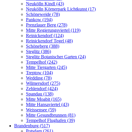
Neukölln Kindl (43)
Neukölln Körnerpark Lichtkunst (17)
Schöneweide (78)
Pankow (194)
Prenzlauer Berg (278)
Mitte Regierungsviertel (119)
Reinickendorf (124)
Reinickendorf Tegel (48)
Schöneberg (388)
Steglitz (386)
Steglitz Botanischer Garten (24)
Tempelhof (242)
Mitte Tiergarten (245)
Treptow (104)
Wedding (78)
Wilmersdorf (275)
Zehlendorf (424)
Spandau (138)
Mitte Moabit (165)
Mitte Hansaviertel (43)
Weissensee (59)
Mitte Gesundbrunnen (81)
Tempelhof Flughafen (39)
Brandenburg (517)
Potsdam (261)