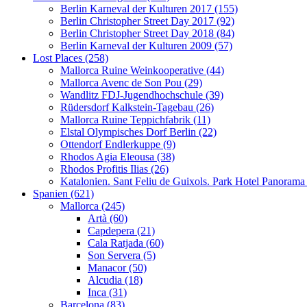
Berlin Karneval der Kulturen 2017 (155)
Berlin Christopher Street Day 2017 (92)
Berlin Christopher Street Day 2018 (84)
Berlin Karneval der Kulturen 2009 (57)
Lost Places (258)
Mallorca Ruine Weinkooperative (44)
Mallorca Avenc de Son Pou (29)
Wandlitz FDJ-Jugendhochschule (39)
Rüdersdorf Kalkstein-Tagebau (26)
Mallorca Ruine Teppichfabrik (11)
Elstal Olympisches Dorf Berlin (22)
Ottendorf Endlerkuppe (9)
Rhodos Agia Eleousa (38)
Rhodos Profitis Ilias (26)
Katalonien. Sant Feliu de Guixols. Park Hotel Panorama
Spanien (621)
Mallorca (245)
Artà (60)
Capdepera (21)
Cala Ratjada (60)
Son Servera (5)
Manacor (50)
Alcudia (18)
Inca (31)
Barcelona (83)