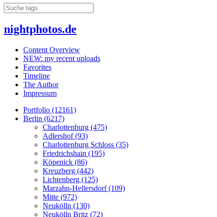
nightphotos.de
Content Overview
NEW: my recent uploads
Favorites
Timeline
The Author
Impressum
Portfolio (12161)
Berlin (6217)
Charlottenburg (475)
Adlershof (93)
Charlottenburg Schloss (35)
Friedrichshain (195)
Köpenick (86)
Kreuzberg (442)
Lichtenberg (125)
Marzahn-Hellersdorf (109)
Mitte (972)
Neukölln (130)
Neukölln Britz (72)