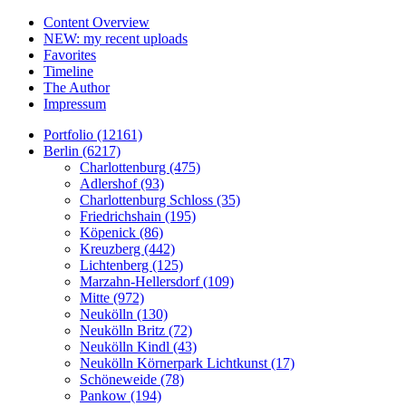
Content Overview
NEW: my recent uploads
Favorites
Timeline
The Author
Impressum
Portfolio (12161)
Berlin (6217)
Charlottenburg (475)
Adlershof (93)
Charlottenburg Schloss (35)
Friedrichshain (195)
Köpenick (86)
Kreuzberg (442)
Lichtenberg (125)
Marzahn-Hellersdorf (109)
Mitte (972)
Neukölln (130)
Neukölln Britz (72)
Neukölln Kindl (43)
Neukölln Körnerpark Lichtkunst (17)
Schöneweide (78)
Pankow (194)