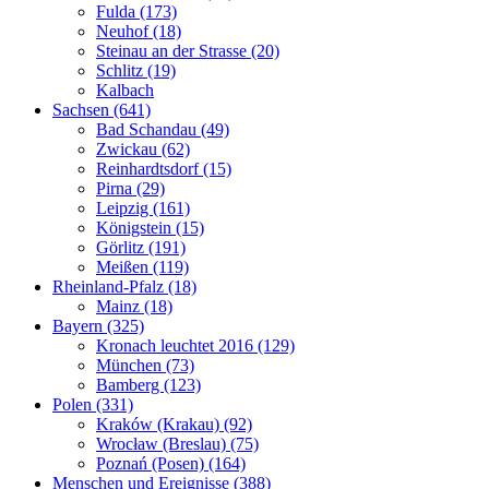
Fulda (173)
Neuhof (18)
Steinau an der Strasse (20)
Schlitz (19)
Kalbach
Sachsen (641)
Bad Schandau (49)
Zwickau (62)
Reinhardtsdorf (15)
Pirna (29)
Leipzig (161)
Königstein (15)
Görlitz (191)
Meißen (119)
Rheinland-Pfalz (18)
Mainz (18)
Bayern (325)
Kronach leuchtet 2016 (129)
München (73)
Bamberg (123)
Polen (331)
Kraków (Krakau) (92)
Wrocław (Breslau) (75)
Poznań (Posen) (164)
Menschen und Ereignisse (388)