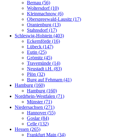
Bernau (56)
Woltersdorf (10)
Kleinmachnow (6)
Oberspreewald-Lausitz (17)
Oranienburg (13)
Stahnsdorf (17)
Schleswig-Holstein (403)
Eckernförde (16)
Lübeck (147)
Eutin (25)
Grömitz (45)
Travemünde (14)
Neustadt i.H. (83)
Plön (32)
Burg auf Fehmarn (41)
Hamburg (160)
Hamburg (160)
Nordrhein-Westfalen (71)
Münster (71)
Niedersachsen (271)
Hannover (55)
Goslar (84)
Celle (132)
Hessen (265)
Frankfurt Main (34)