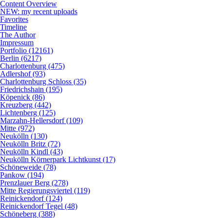
Content Overview
NEW: my recent uploads
Favorites
Timeline
The Author
Impressum
Portfolio (12161)
Berlin (6217)
Charlottenburg (475)
Adlershof (93)
Charlottenburg Schloss (35)
Friedrichshain (195)
Köpenick (86)
Kreuzberg (442)
Lichtenberg (125)
Marzahn-Hellersdorf (109)
Mitte (972)
Neukölln (130)
Neukölln Britz (72)
Neukölln Kindl (43)
Neukölln Körnerpark Lichtkunst (17)
Schöneweide (78)
Pankow (194)
Prenzlauer Berg (278)
Mitte Regierungsviertel (119)
Reinickendorf (124)
Reinickendorf Tegel (48)
Schöneberg (388)