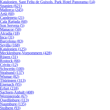
Katalonien. Sant Feliu de Guixols. Park Hotel Panorama (14)
Spanien (621)
Mallorca (245)
Artà (60)
Capdepera (21)
Cala Ratjada (60)
Son Servera (5)
Manacor (50)
Alcudia (18)
Inca (31)
Barcelona (83)
Sevilla (168)
Katalonien (125)
Mecklenburg-Vorpommern (428)
Rügen (31)
Rostock (66)
Crivitz (12)
Schwerin (100)
Stralsund (137)
Wismar (82)
Thüringen (313)
Eisenach (95)
Erfurt (218)
Sachsen-Anhalt (408)
Wernigerode (67)
Quedlinburg (113)
Naumburg (135)
Stolberg (93)