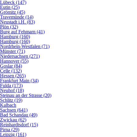
Lübeck (147)
Eutin (25)
Grömitz (45)
Travemünde (14)
Neustadt i.H. (83)
Plön (32)
Burg auf Fehmarn (41)
Hamburg (160)
Hamburg (160)
Nordrhein-Westfalen (71)
Münster (71)
Niedersachsen (271)
Hannover (55)
Goslar (84)
Celle (132)
Hessen (265)
Frankfurt Main (34)
Fulda (173)
Neuhof (18)
Steinau an der Strasse (20)
Schlitz (19)
Kalbach
Sachsen (641)
Bad Schandau (49)
Zwickau (62)
Reinhardtsdorf (15)
Pirna (29)
Leipzig (161)