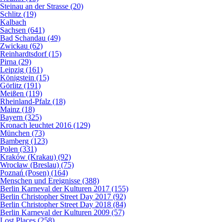
Steinau an der Strasse (20)
Schlitz (19)
Kalbach
Sachsen (641)
Bad Schandau (49)
Zwickau (62)
Reinhardtsdorf (15)
Pirna (29)
Leipzig (161)
Königstein (15)
Görlitz (191)
Meißen (119)
Rheinland-Pfalz (18)
Mainz (18)
Bayern (325)
Kronach leuchtet 2016 (129)
München (73)
Bamberg (123)
Polen (331)
Kraków (Krakau) (92)
Wrocław (Breslau) (75)
Poznań (Posen) (164)
Menschen und Ereignisse (388)
Berlin Karneval der Kulturen 2017 (155)
Berlin Christopher Street Day 2017 (92)
Berlin Christopher Street Day 2018 (84)
Berlin Karneval der Kulturen 2009 (57)
Lost Places (258)