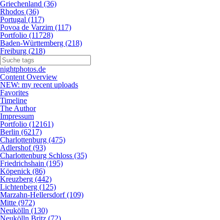
Griechenland (36)
Rhodos (36)
Portugal (117)
Povoa de Varzim (117)
Portfolio (11728)
Baden-Württemberg (218)
Freiburg (218)
nightphotos.de
Content Overview
NEW: my recent uploads
Favorites
Timeline
The Author
Impressum
Portfolio (12161)
Berlin (6217)
Charlottenburg (475)
Adlershof (93)
Charlottenburg Schloss (35)
Friedrichshain (195)
Köpenick (86)
Kreuzberg (442)
Lichtenberg (125)
Marzahn-Hellersdorf (109)
Mitte (972)
Neukölln (130)
Neukölln Britz (72)