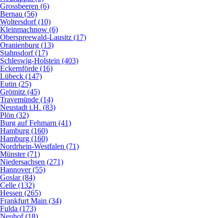
Grossbeeren (6)
Bernau (56)
Woltersdorf (10)
Kleinmachnow (6)
Oberspreewald-Lausitz (17)
Oranienburg (13)
Stahnsdorf (17)
Schleswig-Holstein (403)
Eckernförde (16)
Lübeck (147)
Eutin (25)
Grömitz (45)
Travemünde (14)
Neustadt i.H. (83)
Plön (32)
Burg auf Fehmarn (41)
Hamburg (160)
Hamburg (160)
Nordrhein-Westfalen (71)
Münster (71)
Niedersachsen (271)
Hannover (55)
Goslar (84)
Celle (132)
Hessen (265)
Frankfurt Main (34)
Fulda (173)
Neuhof (18)