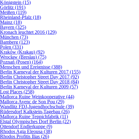
Königstein (15)
Görlitz (191)
Meißen (119)
Rheinland-Pfalz (18)
Mainz (18)
Bayern (325)
Kronach leuchtet 2016 (129)
München (73)
Bamberg (123)
Polen (331)
Kraków (Krakau) (92)
Wrocław (Breslau) (75)
Poznań (Posen) (164)
Menschen und Ereignisse (388)
Berlin Karneval der Kulturen 2017 (155)
Berlin Christopher Street Day 2017 (92)
Berlin Christopher Street Day 2018 (84)
Berlin Karneval der Kulturen 2009 (57)
Lost Places (258)
Mallorca Ruine Weinkooperative (44)
Mallorca Avenc de Son Pou (29)
Wandlitz FDJ-Jugendhochschule (39)
Rüdersdorf Kalkstein-Tagebau (26)
Mallorca Ruine Teppichfabrik (11)
Elstal Olympisches Dorf Berlin (22)
Ottendorf Endlerkuppe (9)
Rhodos Agia Eleousa (38)
Rhodos Profitis Ilias (26)