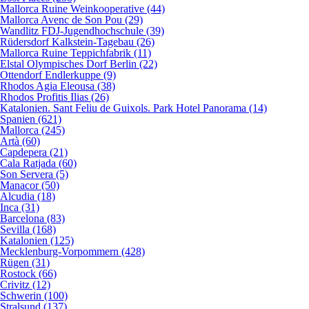
Mallorca Ruine Weinkooperative (44)
Mallorca Avenc de Son Pou (29)
Wandlitz FDJ-Jugendhochschule (39)
Rüdersdorf Kalkstein-Tagebau (26)
Mallorca Ruine Teppichfabrik (11)
Elstal Olympisches Dorf Berlin (22)
Ottendorf Endlerkuppe (9)
Rhodos Agia Eleousa (38)
Rhodos Profitis Ilias (26)
Katalonien. Sant Feliu de Guixols. Park Hotel Panorama (14)
Spanien (621)
Mallorca (245)
Artà (60)
Capdepera (21)
Cala Ratjada (60)
Son Servera (5)
Manacor (50)
Alcudia (18)
Inca (31)
Barcelona (83)
Sevilla (168)
Katalonien (125)
Mecklenburg-Vorpommern (428)
Rügen (31)
Rostock (66)
Crivitz (12)
Schwerin (100)
Stralsund (137)