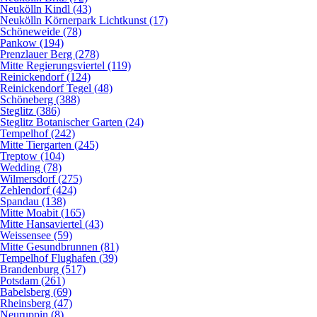
Neukölln Kindl (43)
Neukölln Körnerpark Lichtkunst (17)
Schöneweide (78)
Pankow (194)
Prenzlauer Berg (278)
Mitte Regierungsviertel (119)
Reinickendorf (124)
Reinickendorf Tegel (48)
Schöneberg (388)
Steglitz (386)
Steglitz Botanischer Garten (24)
Tempelhof (242)
Mitte Tiergarten (245)
Treptow (104)
Wedding (78)
Wilmersdorf (275)
Zehlendorf (424)
Spandau (138)
Mitte Moabit (165)
Mitte Hansaviertel (43)
Weissensee (59)
Mitte Gesundbrunnen (81)
Tempelhof Flughafen (39)
Brandenburg (517)
Potsdam (261)
Babelsberg (69)
Rheinsberg (47)
Neuruppin (8)