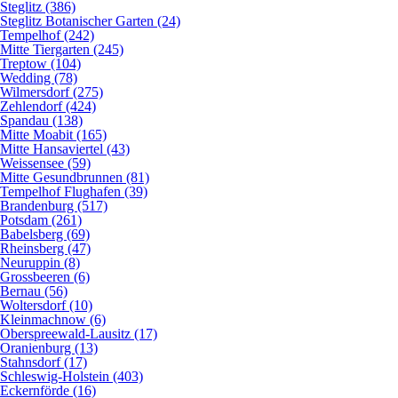
Steglitz (386)
Steglitz Botanischer Garten (24)
Tempelhof (242)
Mitte Tiergarten (245)
Treptow (104)
Wedding (78)
Wilmersdorf (275)
Zehlendorf (424)
Spandau (138)
Mitte Moabit (165)
Mitte Hansaviertel (43)
Weissensee (59)
Mitte Gesundbrunnen (81)
Tempelhof Flughafen (39)
Brandenburg (517)
Potsdam (261)
Babelsberg (69)
Rheinsberg (47)
Neuruppin (8)
Grossbeeren (6)
Bernau (56)
Woltersdorf (10)
Kleinmachnow (6)
Oberspreewald-Lausitz (17)
Oranienburg (13)
Stahnsdorf (17)
Schleswig-Holstein (403)
Eckernförde (16)