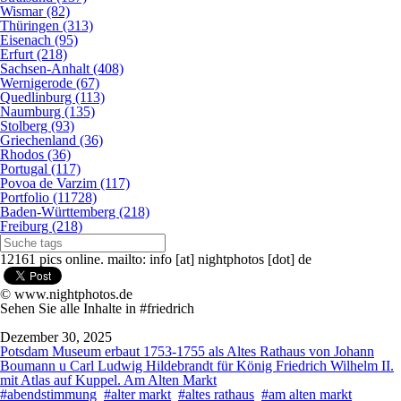
Wismar (82)
Thüringen (313)
Eisenach (95)
Erfurt (218)
Sachsen-Anhalt (408)
Wernigerode (67)
Quedlinburg (113)
Naumburg (135)
Stolberg (93)
Griechenland (36)
Rhodos (36)
Portugal (117)
Povoa de Varzim (117)
Portfolio (11728)
Baden-Württemberg (218)
Freiburg (218)
12161 pics online. mailto: info [at] nightphotos [dot] de
© www.nightphotos.de
Sehen Sie alle Inhalte in #friedrich
Dezember 30, 2025
Potsdam Museum erbaut 1753-1755 als Altes Rathaus von Johann
Boumann u Carl Ludwig Hildebrandt für König Friedrich Wilhelm II.
mit Atlas auf Kuppel. Am Alten Markt
#abendstimmung
#alter markt
#altes rathaus
#am alten markt