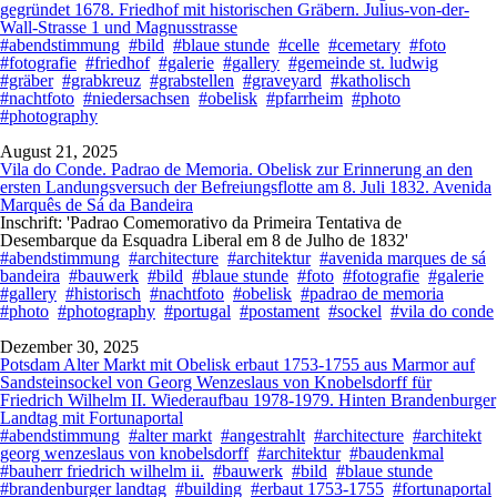
gegründet 1678. Friedhof mit historischen Gräbern. Julius-von-der-
Wall-Strasse 1 und Magnusstrasse
#abendstimmung
#bild
#blaue stunde
#celle
#cemetary
#foto
#fotografie
#friedhof
#galerie
#gallery
#gemeinde st. ludwig
#gräber
#grabkreuz
#grabstellen
#graveyard
#katholisch
#nachtfoto
#niedersachsen
#obelisk
#pfarrheim
#photo
#photography
August 21, 2025
Vila do Conde. Padrao de Memoria. Obelisk zur Erinnerung an den
ersten Landungsversuch der Befreiungsflotte am 8. Juli 1832. Avenida
Marquês de Sá da Bandeira
Inschrift: 'Padrao Comemorativo da Primeira Tentativa de
Desembarque da Esquadra Liberal em 8 de Julho de 1832'
#abendstimmung
#architecture
#architektur
#avenida marques de sá
bandeira
#bauwerk
#bild
#blaue stunde
#foto
#fotografie
#galerie
#gallery
#historisch
#nachtfoto
#obelisk
#padrao de memoria
#photo
#photography
#portugal
#postament
#sockel
#vila do conde
Dezember 30, 2025
Potsdam Alter Markt mit Obelisk erbaut 1753-1755 aus Marmor auf
Sandsteinsockel von Georg Wenzeslaus von Knobelsdorff für
Friedrich Wilhelm II. Wiederaufbau 1978-1979. Hinten Brandenburger
Landtag mit Fortunaportal
#abendstimmung
#alter markt
#angestrahlt
#architecture
#architekt
georg wenzeslaus von knobelsdorff
#architektur
#baudenkmal
#bauherr friedrich wilhelm ii.
#bauwerk
#bild
#blaue stunde
#brandenburger landtag
#building
#erbaut 1753-1755
#fortunaportal