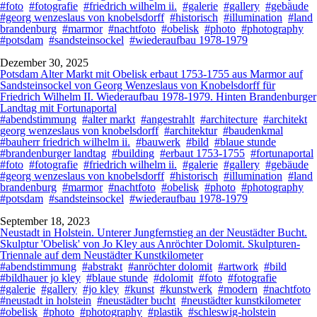
#foto
#fotografie
#friedrich wilhelm ii.
#galerie
#gallery
#gebäude
#georg wenzeslaus von knobelsdorff
#historisch
#illumination
#land
brandenburg
#marmor
#nachtfoto
#obelisk
#photo
#photography
#potsdam
#sandsteinsockel
#wiederaufbau 1978-1979
Dezember 30, 2025
Potsdam Alter Markt mit Obelisk erbaut 1753-1755 aus Marmor auf
Sandsteinsockel von Georg Wenzeslaus von Knobelsdorff für
Friedrich Wilhelm II. Wiederaufbau 1978-1979. Hinten Brandenburger
Landtag mit Fortunaportal
#abendstimmung
#alter markt
#angestrahlt
#architecture
#architekt
georg wenzeslaus von knobelsdorff
#architektur
#baudenkmal
#bauherr friedrich wilhelm ii.
#bauwerk
#bild
#blaue stunde
#brandenburger landtag
#building
#erbaut 1753-1755
#fortunaportal
#foto
#fotografie
#friedrich wilhelm ii.
#galerie
#gallery
#gebäude
#georg wenzeslaus von knobelsdorff
#historisch
#illumination
#land
brandenburg
#marmor
#nachtfoto
#obelisk
#photo
#photography
#potsdam
#sandsteinsockel
#wiederaufbau 1978-1979
September 18, 2023
Neustadt in Holstein. Unterer Jungfernstieg an der Neustädter Bucht.
Skulptur 'Obelisk' von Jo Kley aus Anröchter Dolomit. Skulpturen-
Triennale auf dem Neustädter Kunstkilometer
#abendstimmung
#abstrakt
#anröchter dolomit
#artwork
#bild
#bildhauer jo kley
#blaue stunde
#dolomit
#foto
#fotografie
#galerie
#gallery
#jo kley
#kunst
#kunstwerk
#modern
#nachtfoto
#neustadt in holstein
#neustädter bucht
#neustädter kunstkilometer
#obelisk
#photo
#photography
#plastik
#schleswig-holstein