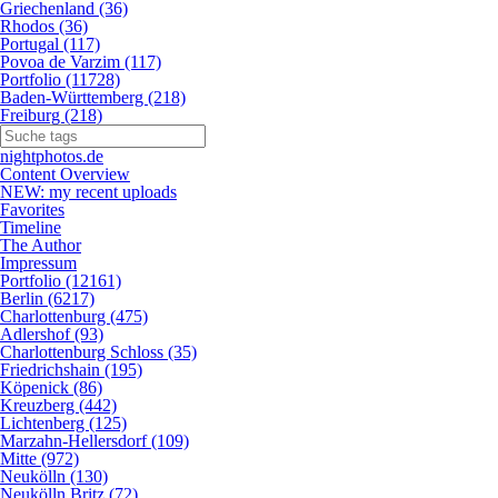
Griechenland (36)
Rhodos (36)
Portugal (117)
Povoa de Varzim (117)
Portfolio (11728)
Baden-Württemberg (218)
Freiburg (218)
nightphotos.de
Content Overview
NEW: my recent uploads
Favorites
Timeline
The Author
Impressum
Portfolio (12161)
Berlin (6217)
Charlottenburg (475)
Adlershof (93)
Charlottenburg Schloss (35)
Friedrichshain (195)
Köpenick (86)
Kreuzberg (442)
Lichtenberg (125)
Marzahn-Hellersdorf (109)
Mitte (972)
Neukölln (130)
Neukölln Britz (72)