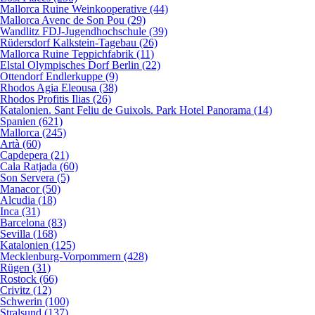
Mallorca Ruine Weinkooperative (44)
Mallorca Avenc de Son Pou (29)
Wandlitz FDJ-Jugendhochschule (39)
Rüdersdorf Kalkstein-Tagebau (26)
Mallorca Ruine Teppichfabrik (11)
Elstal Olympisches Dorf Berlin (22)
Ottendorf Endlerkuppe (9)
Rhodos Agia Eleousa (38)
Rhodos Profitis Ilias (26)
Katalonien. Sant Feliu de Guixols. Park Hotel Panorama (14)
Spanien (621)
Mallorca (245)
Artà (60)
Capdepera (21)
Cala Ratjada (60)
Son Servera (5)
Manacor (50)
Alcudia (18)
Inca (31)
Barcelona (83)
Sevilla (168)
Katalonien (125)
Mecklenburg-Vorpommern (428)
Rügen (31)
Rostock (66)
Crivitz (12)
Schwerin (100)
Stralsund (137)