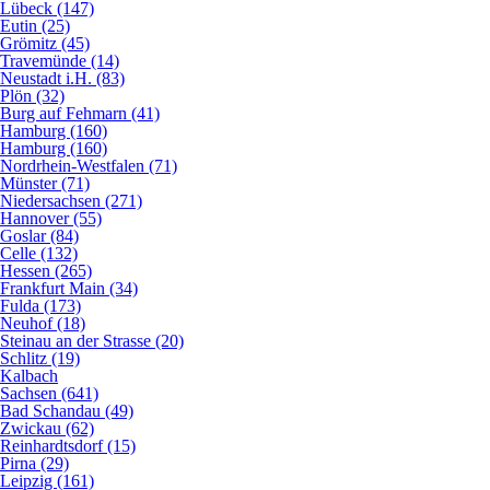
Lübeck (147)
Eutin (25)
Grömitz (45)
Travemünde (14)
Neustadt i.H. (83)
Plön (32)
Burg auf Fehmarn (41)
Hamburg (160)
Hamburg (160)
Nordrhein-Westfalen (71)
Münster (71)
Niedersachsen (271)
Hannover (55)
Goslar (84)
Celle (132)
Hessen (265)
Frankfurt Main (34)
Fulda (173)
Neuhof (18)
Steinau an der Strasse (20)
Schlitz (19)
Kalbach
Sachsen (641)
Bad Schandau (49)
Zwickau (62)
Reinhardtsdorf (15)
Pirna (29)
Leipzig (161)