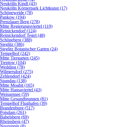
Neukölln Kindl (43)
Neukölln Körnerpark Lichtkunst (17)
Schöneweide (78)
Pankow (194)
Prenzlauer Berg (278)
Mitte Regierungsviertel (119)
Reinickendorf (124)
Reinickendorf Tegel (48)
Schöneberg (388)
Steglitz (386)
Steglitz Botanischer Garten (24)
Tempelhof (242)
Mitte Tiergarten (245)
Treptow (104)
Wedding (78)
Wilmersdorf (275)
Zehlendorf (424)
Spandau (138)
Mitte Moabit (165)
Mitte Hansaviertel (43)
Weissensee (59)
Mitte Gesundbrunnen (81)
Tempelhof Flughafen (39)
Brandenburg (517)
Potsdam (261)
Babelsberg (69)
Rheinsberg (47)
Neuruppin (8)