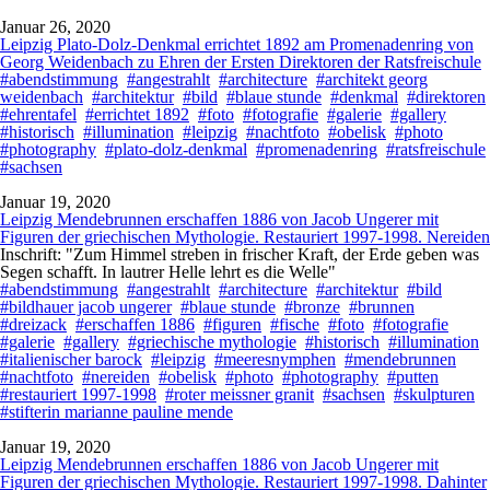
Januar 26, 2020
Leipzig Plato-Dolz-Denkmal errichtet 1892 am Promenadenring von
Georg Weidenbach zu Ehren der Ersten Direktoren der Ratsfreischule
#abendstimmung
#angestrahlt
#architecture
#architekt georg
weidenbach
#architektur
#bild
#blaue stunde
#denkmal
#direktoren
#ehrentafel
#errichtet 1892
#foto
#fotografie
#galerie
#gallery
#historisch
#illumination
#leipzig
#nachtfoto
#obelisk
#photo
#photography
#plato-dolz-denkmal
#promenadenring
#ratsfreischule
#sachsen
Januar 19, 2020
Leipzig Mendebrunnen erschaffen 1886 von Jacob Ungerer mit
Figuren der griechischen Mythologie. Restauriert 1997-1998. Nereiden
Inschrift: "Zum Himmel streben in frischer Kraft, der Erde geben was
Segen schafft. In lautrer Helle lehrt es die Welle"
#abendstimmung
#angestrahlt
#architecture
#architektur
#bild
#bildhauer jacob ungerer
#blaue stunde
#bronze
#brunnen
#dreizack
#erschaffen 1886
#figuren
#fische
#foto
#fotografie
#galerie
#gallery
#griechische mythologie
#historisch
#illumination
#italienischer barock
#leipzig
#meeresnymphen
#mendebrunnen
#nachtfoto
#nereiden
#obelisk
#photo
#photography
#putten
#restauriert 1997-1998
#roter meissner granit
#sachsen
#skulpturen
#stifterin marianne pauline mende
Januar 19, 2020
Leipzig Mendebrunnen erschaffen 1886 von Jacob Ungerer mit
Figuren der griechischen Mythologie. Restauriert 1997-1998. Dahinter