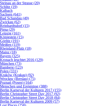
Steinau an der Strasse (20)
Schlitz (19)
Kalbach
Sachsen (641)
Bad Schandau (49)
Zwickau (62)
Reinhardtsdorf (15)
Pirna (29)
Leipzig (161)
Königstein (15)
Görlitz (191)
Meißen (119)
Rheinland-Pfalz (18)
Mainz (18)
Bayern (325)
Kronach leuchtet 2016 (129)
München (73)
Bamberg (123)
Polen (331)
Kraków (Krakau) (92)
Wrocław (Breslau) (75)
Poznań (Posen) (164)
Menschen und Ereignisse (388)
Berlin Karneval der Kulturen 2017 (155)
Berlin Christopher Street Day 2017 (92)
Berlin Christopher Street Day 2018 (84)
Berlin Karneval der Kulturen 2009 (57)
Lost Places (258)