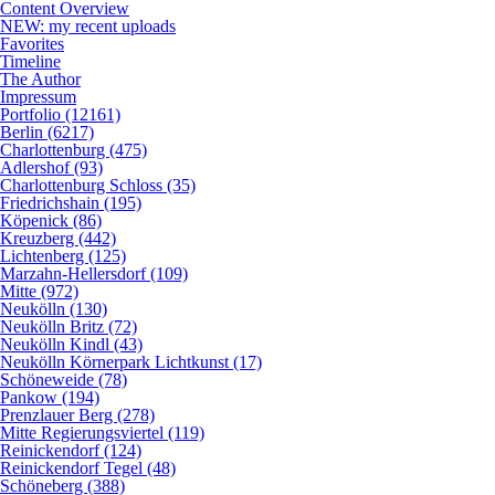
Content Overview
NEW: my recent uploads
Favorites
Timeline
The Author
Impressum
Portfolio (12161)
Berlin (6217)
Charlottenburg (475)
Adlershof (93)
Charlottenburg Schloss (35)
Friedrichshain (195)
Köpenick (86)
Kreuzberg (442)
Lichtenberg (125)
Marzahn-Hellersdorf (109)
Mitte (972)
Neukölln (130)
Neukölln Britz (72)
Neukölln Kindl (43)
Neukölln Körnerpark Lichtkunst (17)
Schöneweide (78)
Pankow (194)
Prenzlauer Berg (278)
Mitte Regierungsviertel (119)
Reinickendorf (124)
Reinickendorf Tegel (48)
Schöneberg (388)