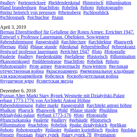
#gallery
#grienericksee
#heldendenkmal
#historisch
#illumination
#land brandenburg
#nachtfoto
#obelisk
#photo
#photography
#prinz heinrich von preussen
#rheinsberg
#schlossblick
#schlosspark
#sichtachse
#zaun
April 3, 2019
Bernau Ehrenfriedhof für Gefallene der Roten Armee. Errichtet 1947.
Entwurf v Professor Lauermann. Obelisken. Sowjetstern
#abendstimmung
#angestrahlt
#architecture
#architektur
#bauwerk
#bernau
#bild
#blaue stunde
#denkmal
#ehrenfriedhof
#ehrenkranz
#entwurf professor lauermann
#errichtet 1947
#foto
#fotografie
#galerie
#gallery
#gedenkstätte
#gefallene
#historisch
#illumination
#kanonenkugel
#mühlenstrasse
#nachtfoto
#obelisk
#photo
#photography
#rote armee
#siegermacht
#sowjetstern
#великая
отечественная война
#красноармеец
#мемориальное кладбище
для красноармейцев
#обелиск
#освободительная война
#пушечное ядро
#советская звезда
Dezember 6, 2018
Poznan Alter Markt Stary Rynek Westseite mit Działyński-Palast
erbaut 1773-1776 von Architekt Antoni Höhne
#abendstimmung
#alter markt
#angestrahlt
#architekt antoni höhne
#balkon
#barock
#bauwerk
#bild
#blaue stunde
#building
#działyński-palast
#erbaut 1773-176
#foto
#fotografie
#franciszkanska
#galerie
#gallery
#gebäude
#historisch
#illumination
#nachtfoto
#obelisk
#pałac działyńskich
#pelikan
#photo
#photography
#pilaster
#pilaster korinthisch
#polen
#polska
#posen
#poznan
#stary rynek
#stary rynek 78
#tympanon