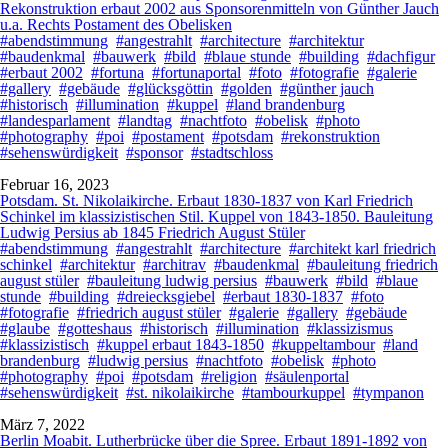
Rekonstruktion erbaut 2002 aus Sponsorenmitteln von Günther Jauch
u.a. Rechts Postament des Obelisken
#abendstimmung
#angestrahlt
#architecture
#architektur
#baudenkmal
#bauwerk
#bild
#blaue stunde
#building
#dachfigur
#erbaut 2002
#fortuna
#fortunaportal
#foto
#fotografie
#galerie
#gallery
#gebäude
#glücksgöttin
#golden
#günther jauch
#historisch
#illumination
#kuppel
#land brandenburg
#landesparlament
#landtag
#nachtfoto
#obelisk
#photo
#photography
#poi
#postament
#potsdam
#rekonstruktion
#sehenswürdigkeit
#sponsor
#stadtschloss
Februar 16, 2023
Potsdam. St. Nikolaikirche. Erbaut 1830-1837 von Karl Friedrich
Schinkel im klassizistischen Stil. Kuppel von 1843-1850. Bauleitung
Ludwig Persius ab 1845 Friedrich August Stüler
#abendstimmung
#angestrahlt
#architecture
#architekt karl friedrich
schinkel
#architektur
#architrav
#baudenkmal
#bauleitung friedrich
august stüler
#bauleitung ludwig persius
#bauwerk
#bild
#blaue
stunde
#building
#dreiecksgiebel
#erbaut 1830-1837
#foto
#fotografie
#friedrich august stüler
#galerie
#gallery
#gebäude
#glaube
#gotteshaus
#historisch
#illumination
#klassizismus
#klassizistisch
#kuppel erbaut 1843-1850
#kuppeltambour
#land
brandenburg
#ludwig persius
#nachtfoto
#obelisk
#photo
#photography
#poi
#potsdam
#religion
#säulenportal
#sehenswürdigkeit
#st. nikolaikirche
#tambourkuppel
#tympanon
März 7, 2022
Berlin Moabit. Lutherbrücke über die Spree. Erbaut 1891-1892 von