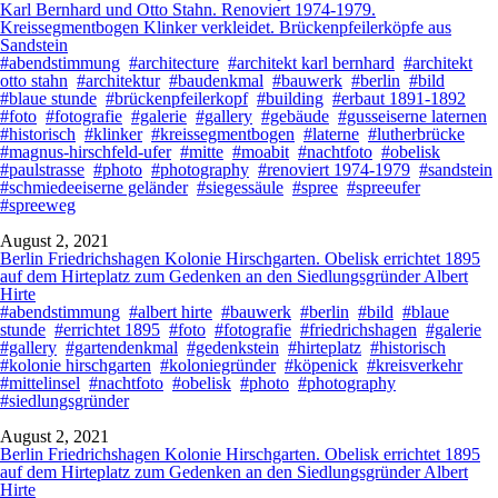
Karl Bernhard und Otto Stahn. Renoviert 1974-1979.
Kreissegmentbogen Klinker verkleidet. Brückenpfeilerköpfe aus
Sandstein
#abendstimmung
#architecture
#architekt karl bernhard
#architekt
otto stahn
#architektur
#baudenkmal
#bauwerk
#berlin
#bild
#blaue stunde
#brückenpfeilerkopf
#building
#erbaut 1891-1892
#foto
#fotografie
#galerie
#gallery
#gebäude
#gusseiserne laternen
#historisch
#klinker
#kreissegmentbogen
#laterne
#lutherbrücke
#magnus-hirschfeld-ufer
#mitte
#moabit
#nachtfoto
#obelisk
#paulstrasse
#photo
#photography
#renoviert 1974-1979
#sandstein
#schmiedeeiserne geländer
#siegessäule
#spree
#spreeufer
#spreeweg
August 2, 2021
Berlin Friedrichshagen Kolonie Hirschgarten. Obelisk errichtet 1895
auf dem Hirteplatz zum Gedenken an den Siedlungsgründer Albert
Hirte
#abendstimmung
#albert hirte
#bauwerk
#berlin
#bild
#blaue
stunde
#errichtet 1895
#foto
#fotografie
#friedrichshagen
#galerie
#gallery
#gartendenkmal
#gedenkstein
#hirteplatz
#historisch
#kolonie hirschgarten
#koloniegründer
#köpenick
#kreisverkehr
#mittelinsel
#nachtfoto
#obelisk
#photo
#photography
#siedlungsgründer
August 2, 2021
Berlin Friedrichshagen Kolonie Hirschgarten. Obelisk errichtet 1895
auf dem Hirteplatz zum Gedenken an den Siedlungsgründer Albert
Hirte