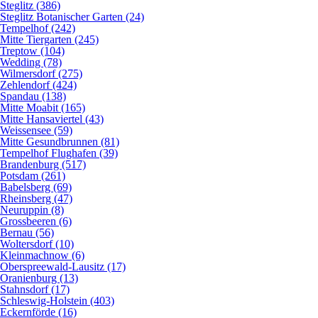
Steglitz (386)
Steglitz Botanischer Garten (24)
Tempelhof (242)
Mitte Tiergarten (245)
Treptow (104)
Wedding (78)
Wilmersdorf (275)
Zehlendorf (424)
Spandau (138)
Mitte Moabit (165)
Mitte Hansaviertel (43)
Weissensee (59)
Mitte Gesundbrunnen (81)
Tempelhof Flughafen (39)
Brandenburg (517)
Potsdam (261)
Babelsberg (69)
Rheinsberg (47)
Neuruppin (8)
Grossbeeren (6)
Bernau (56)
Woltersdorf (10)
Kleinmachnow (6)
Oberspreewald-Lausitz (17)
Oranienburg (13)
Stahnsdorf (17)
Schleswig-Holstein (403)
Eckernförde (16)