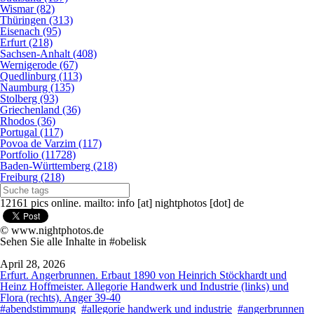
Wismar (82)
Thüringen (313)
Eisenach (95)
Erfurt (218)
Sachsen-Anhalt (408)
Wernigerode (67)
Quedlinburg (113)
Naumburg (135)
Stolberg (93)
Griechenland (36)
Rhodos (36)
Portugal (117)
Povoa de Varzim (117)
Portfolio (11728)
Baden-Württemberg (218)
Freiburg (218)
12161 pics online. mailto: info [at] nightphotos [dot] de
© www.nightphotos.de
Sehen Sie alle Inhalte in #obelisk
April 28, 2026
Erfurt. Angerbrunnen. Erbaut 1890 von Heinrich Stöckhardt und
Heinz Hoffmeister. Allegorie Handwerk und Industrie (links) und
Flora (rechts). Anger 39-40
#abendstimmung
#allegorie handwerk und industrie
#angerbrunnen