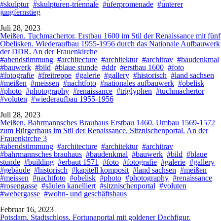
#skulptur
#skulpturen-triennale
#uferpromenade
#unterer
jungfernstieg
Juli 28, 2023
Meißen. Tuchmachertor. Erstbau 1600 im Stil der Renaissance mit fünf
Obelisken. Wiederaufbau 1955-1956 durch das Nationale Aufbauwerk
der DDR. An der Frauenkirche
#abendstimmung
#architecture
#architektur
#architrav
#baudenkmal
#bauwerk
#bild
#blaue stunde
#ddr
#erstbau 1600
#foto
#fotografie
#freitreppe
#galerie
#gallery
#historisch
#land sachsen
#meißen
#meissen
#nachtfoto
#nationales aufbauwerk
#obelisk
#photo
#photography
#renaissance
#triglyphen
#tuchmachertor
#voluten
#wiederaufbau 1955-1956
Juli 28, 2023
Meißen. Bahrmannsches Brauhaus Erstbau 1460. Umbau 1569-1572
zum Bürgerhaus im Stil der Renaissance. Sitznischenportal. An der
Frauenkirche 3
#abendstimmung
#architecture
#architektur
#architrav
#bahrmannsches brauhaus
#baudenkmal
#bauwerk
#bild
#blaue
stunde
#building
#erbaut 1571
#foto
#fotografie
#galerie
#gallery
#gebäude
#historisch
#kapitell komposit
#land sachsen
#meißen
#meissen
#nachtfoto
#obelisk
#photo
#photography
#renaissance
#rosengasse
#säulen kanelliert
#sitznischenportal
#voluten
#webergasse
#wohn- und geschäftshaus
Februar 16, 2023
Potsdam. Stadtschloss. Fortunaportal mit goldener Dachfigur.