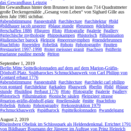
das Gewandhaus Leipzig
Im Gewandhaus hinter dem Brunnen ist innen das 714 Quadratmeter
große Deckengemälde „Gesang vom Leben“ von Sighard Gille aus
dem Jahr 1981 sichtbar.
#abendstimmung
#angestrahlt
#architecture
#architektur
#bild
#bildhauer jacob ungerer
#blaue stunde
#brunnen
#delphine
#erschaffen 1886
#figuren
#foto
#fotografie
#galerie
#gallery
#griechische mythologie
#hippokampen
#historisch
#illumination
#italienischer barock
#leipzig
#meeresnymphen
#mendebrunnen
#nachtfoto
#nereiden
#obelisk
#photo
#photography
#putten
#restauriert 1997-1998
#roter meissner granit
#sachsen
#stifterin
marianne pauline mende
#triton
September 1, 2019
Berlin Mitte Spittelkolonnaden auf dem auf dem Marion-Gräfin-
Dönhoff-Platz. Spätbarockes Schmuckbauwerk von Carl Philipp von
Gontard erbaut 1776
#abendstimmung
#angestrahlt
#architecture
#architekt carl philipp
von gontard
#architektur
#arkaden
#bauwerk
#berlin
#bild
#blaue
stunde
#building
#erbaut 1776
#foto
#fotografie
#galerie
#gallery
#historisch
#illumination
#ionische säulen
#leipziger strasse
#marion-gräfin-dönhoff-platz
#meilensäule
#mitte
#nachtfoto
#obelisk
#photo
#photography
#rekonstruktion 1979
#schmuckbauwerk
#spätbarock
#spittelkolonnaden
#wandelgang
August 2, 2019
Rheinsberg Obelisk im Schlosspark als Heldendenkmal. Errichtet 1791
von Bildhauer Boumann der Jüngere im Auftrag von Prinz Heinrich