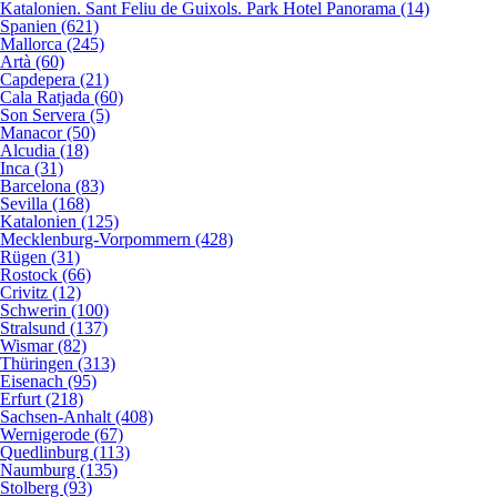
Katalonien. Sant Feliu de Guixols. Park Hotel Panorama (14)
Spanien (621)
Mallorca (245)
Artà (60)
Capdepera (21)
Cala Ratjada (60)
Son Servera (5)
Manacor (50)
Alcudia (18)
Inca (31)
Barcelona (83)
Sevilla (168)
Katalonien (125)
Mecklenburg-Vorpommern (428)
Rügen (31)
Rostock (66)
Crivitz (12)
Schwerin (100)
Stralsund (137)
Wismar (82)
Thüringen (313)
Eisenach (95)
Erfurt (218)
Sachsen-Anhalt (408)
Wernigerode (67)
Quedlinburg (113)
Naumburg (135)
Stolberg (93)