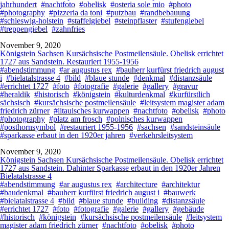
jahrhundert
#nachtfoto
#obelisk
#osteria sole mio
#photo
#photography
#pizzeria da toni
#putzbau
#randbebauung
#schleswig-holstein
#staffelgiebel
#steinpflaster
#stufengiebel
#treppengiebel
#zahnfries
November 9, 2020
Königstein Sachsen Kursächsische Postmeilensäule. Obelisk errichtet
1727 aus Sandstein. Restauriert 1955-1956
#abendstimmung
#ar augustus rex
#bauherr kurfürst friedrich august
i
#bielatalstrasse 4
#bild
#blaue stunde
#denkmal
#distanzsäule
#errichtet 1727
#foto
#fotografie
#galerie
#gallery
#gravur
#heraldik
#historisch
#königstein
#kulturdenkmal
#kurfürstlich
sächsisch
#kursächsische postmeilensäule
#leitsystem magister adam
friedrich zürner
#litauisches kurwappen
#nachtfoto
#obelisk
#photo
#photography
#platz am frosch
#polnisches kurwappen
#posthornsymbol
#restauriert 1955-1956
#sachsen
#sandsteinsäule
#sparkasse erbaut in den 1920er jahren
#verkehrsleitsystem
November 9, 2020
Königstein Sachsen Kursächsische Postmeilensäule. Obelisk errichtet
1727 aus Sandstein. Dahinter Sparkasse erbaut in den 1920er Jahren
Bielatalstrasse 4
#abendstimmung
#ar augustus rex
#architecture
#architektur
#baudenkmal
#bauherr kurfürst friedrich august i
#bauwerk
#bielatalstrasse 4
#bild
#blaue stunde
#building
#distanzsäule
#errichtet 1727
#foto
#fotografie
#galerie
#gallery
#gebäude
#historisch
#königstein
#kursächsische postmeilensäule
#leitsystem
magister adam friedrich zürner
#nachtfoto
#obelisk
#photo