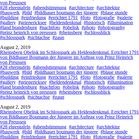
von Preussen
#28 ehrentafeln
#abendstimmung
#architecture
#architektur
#bauwerk
#bild
#bildhauer boumann der jüngere
#blaue stunde
#building
#einfriedung
#errichtet 1791
#foto
#fotografie
#galerie
#gallery
#grienericksee
#heldendenkmal
#historisch
#illumination
#land brandenburg
#nachtfoto
#obelisk
#photo
#photography
#prinz heinrich von preussen
#rheinsberg
#schlossblick
#schlosspark
#sichtachse
#zaun
August 2, 2019
Rheinsberg Obelisk im Schlosspark als Heldendenkmal. Errichtet 1791
von Bildhauer Boumann der Jüngere im Auftrag von Prinz Heinrich
von Preussen
#28 ehrentafeln
#abendstimmung
#architecture
#architektur
#bauwerk
#bild
#bildhauer boumann der jüngere
#blaue stunde
#building
#einfriedung
#errichtet 1791
#foto
#fotografie
#galerie
#gallery
#grienericksee
#heldendenkmal
#historisch
#illumination
#land brandenburg
#nachtfoto
#obelisk
#photo
#photography
#prinz heinrich von preussen
#rheinsberg
#schlossblick
#schlosspark
#sichtachse
#zaun
August 2, 2019
Rheinsberg Obelisk im Schlosspark als Heldendenkmal. Errichtet 1791
von Bildhauer Boumann der Jüngere im Auftrag von Prinz Heinrich
von Preussen
#28 ehrentafeln
#abendstimmung
#architecture
#architektur
#bauwerk
#bild
#bildhauer boumann der jüngere
#blaue stunde
#building
#einfriedung
#errichtet 1791
#foto
#fotografie
#galerie