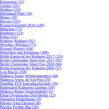
Königstein (15)
Görlitz (191)
Meißen (119)
Rheinland-Pfalz (18)
Mainz (18)
Bayern (325)
Kronach leuchtet 2016 (129)
München (73)
Bamberg (123)
Polen (331)
Kraków (Krakau) (92)
Wrocław (Breslau) (75)
Poznań (Posen) (164)
Menschen und Ereignisse (388)
Berlin Karneval der Kulturen 2017 (155)
Berlin Christopher Street Day 2017 (92)
Berlin Christopher Street Day 2018 (84)
Berlin Karneval der Kulturen 2009 (57)
Lost Places (258)
Mallorca Ruine Weinkooperative (44)
Mallorca Avenc de Son Pou (29)
Wandlitz FDJ-Jugendhochschule (39)
Rüdersdorf Kalkstein-Tagebau (26)
Mallorca Ruine Teppichfabrik (11)
Elstal Olympisches Dorf Berlin (22)
Ottendorf Endlerkuppe (9)
Rhodos Agia Eleousa (38)
Rhodos Profitis Ilias (26)