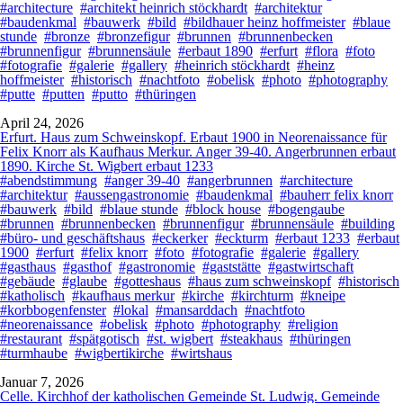
#architecture
#architekt heinrich stöckhardt
#architektur
#baudenkmal
#bauwerk
#bild
#bildhauer heinz hoffmeister
#blaue
stunde
#bronze
#bronzefigur
#brunnen
#brunnenbecken
#brunnenfigur
#brunnensäule
#erbaut 1890
#erfurt
#flora
#foto
#fotografie
#galerie
#gallery
#heinrich stöckhardt
#heinz
hoffmeister
#historisch
#nachtfoto
#obelisk
#photo
#photography
#putte
#putten
#putto
#thüringen
April 24, 2026
Erfurt. Haus zum Schweinskopf. Erbaut 1900 in Neorenaissance für
Felix Knorr als Kaufhaus Merkur. Anger 39-40. Angerbrunnen erbaut
1890. Kirche St. Wigbert erbaut 1233
#abendstimmung
#anger 39-40
#angerbrunnen
#architecture
#architektur
#aussengastronomie
#baudenkmal
#bauherr felix knorr
#bauwerk
#bild
#blaue stunde
#block house
#bogengaube
#brunnen
#brunnenbecken
#brunnenfigur
#brunnensäule
#building
#büro- und geschäftshaus
#eckerker
#eckturm
#erbaut 1233
#erbaut
1900
#erfurt
#felix knorr
#foto
#fotografie
#galerie
#gallery
#gasthaus
#gasthof
#gastronomie
#gaststätte
#gastwirtschaft
#gebäude
#glaube
#gotteshaus
#haus zum schweinskopf
#historisch
#katholisch
#kaufhaus merkur
#kirche
#kirchturm
#kneipe
#korbbogenfenster
#lokal
#mansarddach
#nachtfoto
#neorenaissance
#obelisk
#photo
#photography
#religion
#restaurant
#spätgotisch
#st. wigbert
#steakhaus
#thüringen
#turmhaube
#wigbertikirche
#wirtshaus
Januar 7, 2026
Celle. Kirchhof der katholischen Gemeinde St. Ludwig. Gemeinde