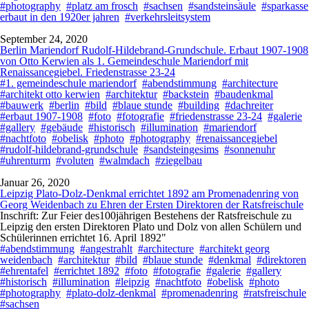
#photography
#platz am frosch
#sachsen
#sandsteinsäule
#sparkasse
erbaut in den 1920er jahren
#verkehrsleitsystem
September 24, 2020
Berlin Mariendorf Rudolf-Hildebrand-Grundschule. Erbaut 1907-1908
von Otto Kerwien als 1. Gemeindeschule Mariendorf mit
Renaissancegiebel. Friedenstrasse 23-24
#1. gemeindeschule mariendorf
#abendstimmung
#architecture
#architekt otto kerwien
#architektur
#backstein
#baudenkmal
#bauwerk
#berlin
#bild
#blaue stunde
#building
#dachreiter
#erbaut 1907-1908
#foto
#fotografie
#friedenstrasse 23-24
#galerie
#gallery
#gebäude
#historisch
#illumination
#mariendorf
#nachtfoto
#obelisk
#photo
#photography
#renaissancegiebel
#rudolf-hildebrand-grundschule
#sandsteingesims
#sonnenuhr
#uhrenturm
#voluten
#walmdach
#ziegelbau
Januar 26, 2020
Leipzig Plato-Dolz-Denkmal errichtet 1892 am Promenadenring von
Georg Weidenbach zu Ehren der Ersten Direktoren der Ratsfreischule
Inschrift: Zur Feier des100jährigen Bestehens der Ratsfreischule zu
Leipzig den ersten Direktoren Plato und Dolz von allen Schülern und
Schülerinnen errichtet 16. April 1892"
#abendstimmung
#angestrahlt
#architecture
#architekt georg
weidenbach
#architektur
#bild
#blaue stunde
#denkmal
#direktoren
#ehrentafel
#errichtet 1892
#foto
#fotografie
#galerie
#gallery
#historisch
#illumination
#leipzig
#nachtfoto
#obelisk
#photo
#photography
#plato-dolz-denkmal
#promenadenring
#ratsfreischule
#sachsen