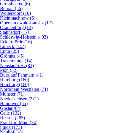
Grossbeeren (6)
Bernau (56)
Woltersdorf (10)
Kleinmachnow (6)
Oberspreewald-Lausitz (17)
Oranienburg (13)
Stahnsdorf (17)
Schleswig-Holstein (403)
Eckernförde (16)
Lübeck (147)
Eutin (25)
Grömitz (45)
Travemünde (14)
Neustadt i.H. (83)
Plön (32)
Burg auf Fehmarn (41)
Hamburg (160)
Hamburg (160)
Nordrhein-Westfalen (71)
Münster (71)
Niedersachsen (271)
Hannover (55)
Goslar (84)
Celle (132)
Hessen (265)
Frankfurt Main (34)
Fulda (173)
Neuhof (18)