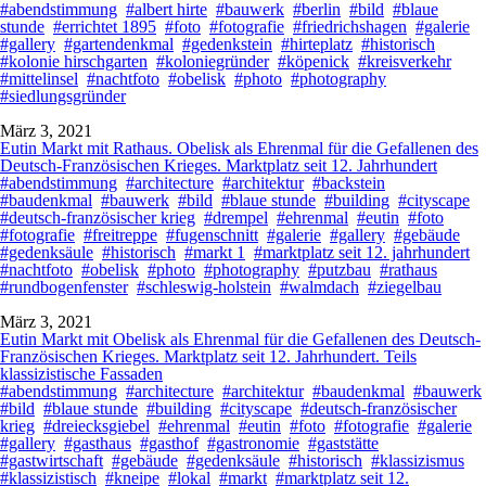
#abendstimmung
#albert hirte
#bauwerk
#berlin
#bild
#blaue
stunde
#errichtet 1895
#foto
#fotografie
#friedrichshagen
#galerie
#gallery
#gartendenkmal
#gedenkstein
#hirteplatz
#historisch
#kolonie hirschgarten
#koloniegründer
#köpenick
#kreisverkehr
#mittelinsel
#nachtfoto
#obelisk
#photo
#photography
#siedlungsgründer
März 3, 2021
Eutin Markt mit Rathaus. Obelisk als Ehrenmal für die Gefallenen des
Deutsch-Französischen Krieges. Marktplatz seit 12. Jahrhundert
#abendstimmung
#architecture
#architektur
#backstein
#baudenkmal
#bauwerk
#bild
#blaue stunde
#building
#cityscape
#deutsch-französischer krieg
#drempel
#ehrenmal
#eutin
#foto
#fotografie
#freitreppe
#fugenschnitt
#galerie
#gallery
#gebäude
#gedenksäule
#historisch
#markt 1
#marktplatz seit 12. jahrhundert
#nachtfoto
#obelisk
#photo
#photography
#putzbau
#rathaus
#rundbogenfenster
#schleswig-holstein
#walmdach
#ziegelbau
März 3, 2021
Eutin Markt mit Obelisk als Ehrenmal für die Gefallenen des Deutsch-
Französischen Krieges. Marktplatz seit 12. Jahrhundert. Teils
klassizistische Fassaden
#abendstimmung
#architecture
#architektur
#baudenkmal
#bauwerk
#bild
#blaue stunde
#building
#cityscape
#deutsch-französischer
krieg
#dreiecksgiebel
#ehrenmal
#eutin
#foto
#fotografie
#galerie
#gallery
#gasthaus
#gasthof
#gastronomie
#gaststätte
#gastwirtschaft
#gebäude
#gedenksäule
#historisch
#klassizismus
#klassizistisch
#kneipe
#lokal
#markt
#marktplatz seit 12.