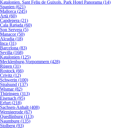
Katalonien. Sant Feliu de Guixols. Park Hotel Panorama (14)
Spanien (621)
Mallorca (245)
Artà (60)
Capdepera (21)
Cala Ratjada (60)
Son Servera (5)
Manacor (50)
Alcudia (18)
Inca (31)
Barcelona (83)
Sevilla (168)
Katalonien (125)
Mecklenburg-Vorpommern (428)
Rügen (31)
Rostock (66)
Crivitz (12)
Schwerin (100)
Stralsund (137)
Wismar (82)
Thüringen (313)
Eisenach (95)
Erfurt (218)
Sachsen-Anhalt (408)
Wernigerode (67)
Quedlinburg (113)
Naumburg (135)
Stolberg (93)