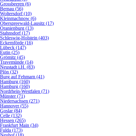
Grossbeeren (6)
Bernau (56)
Woltersdorf (10)
Kleinmachnow (6)
Oberspreewald-Lausitz (17)
Oranienburg (13)
Stahnsdorf (17)
Schleswig-Holstein (403)
Eckernförde (16)
Lübeck (147)
Eutin (25)
Grömitz (45)
Travemünde (14)
Neustadt i.H. (83)
Plön (32)
Burg auf Fehmarn (41)
Hamburg (160)
Hamburg (160)
Nordrhein-Westfalen (71)
Münster (71)
Niedersachsen (271)
Hannover (55)
Goslar (84)
Celle (132)
Hessen (265)
Frankfurt Main (34)
Fulda (173)
Neuhof (18)