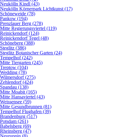
Neukölln Kindl (43)
Neukölln Körnerpark Lichtkunst (17)
Schöneweide (78)
Pankow (194)
Prenzlauer Berg (278)
Mitte Regierungsviertel (119)
Reinickendorf (124)
Reinickendorf Tegel (48)
Schöneberg (388)
Steglitz (386)
Steglitz Botanischer Garten (24)
Tempelhof (242)
Mitte Tiergarten (245)
Treptow (104)
Wedding (78)
Wilmersdorf (275)
Zehlendorf (424)
Spandau (138)
Mitte Moabit (165)
Mitte Hansaviertel (43)
Weissensee (59)
Mitte Gesundbrunnen (81)
Tempelhof Flughafen (39)
Brandenburg (517)
Potsdam (261)
Babelsberg (69)
Rheinsberg (47)
Neuruppin (8)