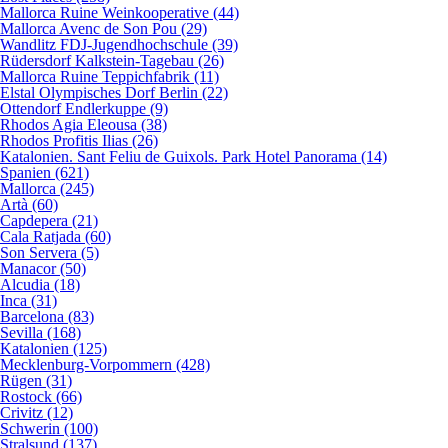
Mallorca Ruine Weinkooperative (44)
Mallorca Avenc de Son Pou (29)
Wandlitz FDJ-Jugendhochschule (39)
Rüdersdorf Kalkstein-Tagebau (26)
Mallorca Ruine Teppichfabrik (11)
Elstal Olympisches Dorf Berlin (22)
Ottendorf Endlerkuppe (9)
Rhodos Agia Eleousa (38)
Rhodos Profitis Ilias (26)
Katalonien. Sant Feliu de Guixols. Park Hotel Panorama (14)
Spanien (621)
Mallorca (245)
Artà (60)
Capdepera (21)
Cala Ratjada (60)
Son Servera (5)
Manacor (50)
Alcudia (18)
Inca (31)
Barcelona (83)
Sevilla (168)
Katalonien (125)
Mecklenburg-Vorpommern (428)
Rügen (31)
Rostock (66)
Crivitz (12)
Schwerin (100)
Stralsund (137)