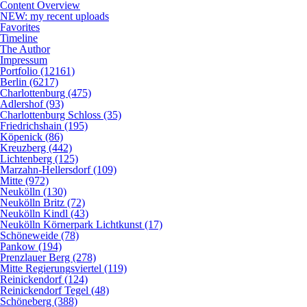
Content Overview
NEW: my recent uploads
Favorites
Timeline
The Author
Impressum
Portfolio (12161)
Berlin (6217)
Charlottenburg (475)
Adlershof (93)
Charlottenburg Schloss (35)
Friedrichshain (195)
Köpenick (86)
Kreuzberg (442)
Lichtenberg (125)
Marzahn-Hellersdorf (109)
Mitte (972)
Neukölln (130)
Neukölln Britz (72)
Neukölln Kindl (43)
Neukölln Körnerpark Lichtkunst (17)
Schöneweide (78)
Pankow (194)
Prenzlauer Berg (278)
Mitte Regierungsviertel (119)
Reinickendorf (124)
Reinickendorf Tegel (48)
Schöneberg (388)