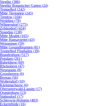
Steglitz (386)
Steglitz Botanischer Garten (24)
Tempelhof (242)
Mitte Tiergarten (245)
Treptow (104)
Wedding (78)
Wilmersdorf (275)
Zehlendorf (424)
Spandau (138)
Mitte Moabit (165)
Mitte Hansaviertel (43)
Weissensee (59)
Mitte Gesundbrunnen (81)
Tempelhof Flughafen (39)
Brandenburg (517)
Potsdam (261)
Babelsberg (69)
Rheinsberg (47)
Neuruppin (8)
Grossbeeren (6)
Bernau (56)
Woltersdorf (10)
Kleinmachnow (6)
Oberspreewald-Lausitz (17)
Oranienburg (13)
Stahnsdorf (17)
Schleswig-Holstein (403)
Eckernförde (16)