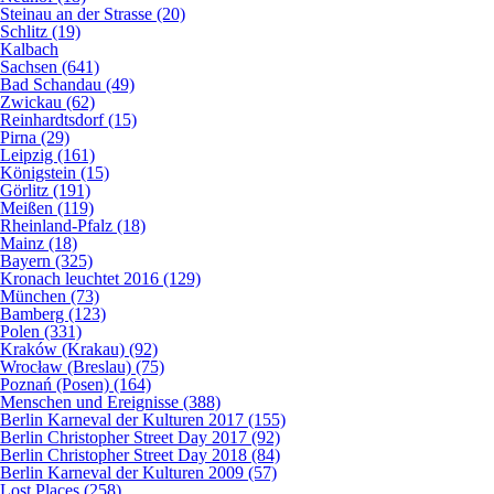
Steinau an der Strasse (20)
Schlitz (19)
Kalbach
Sachsen (641)
Bad Schandau (49)
Zwickau (62)
Reinhardtsdorf (15)
Pirna (29)
Leipzig (161)
Königstein (15)
Görlitz (191)
Meißen (119)
Rheinland-Pfalz (18)
Mainz (18)
Bayern (325)
Kronach leuchtet 2016 (129)
München (73)
Bamberg (123)
Polen (331)
Kraków (Krakau) (92)
Wrocław (Breslau) (75)
Poznań (Posen) (164)
Menschen und Ereignisse (388)
Berlin Karneval der Kulturen 2017 (155)
Berlin Christopher Street Day 2017 (92)
Berlin Christopher Street Day 2018 (84)
Berlin Karneval der Kulturen 2009 (57)
Lost Places (258)