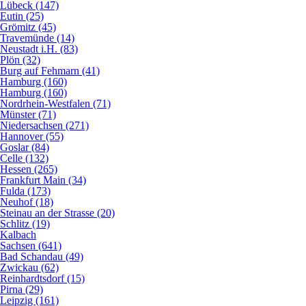
Lübeck (147)
Eutin (25)
Grömitz (45)
Travemünde (14)
Neustadt i.H. (83)
Plön (32)
Burg auf Fehmarn (41)
Hamburg (160)
Hamburg (160)
Nordrhein-Westfalen (71)
Münster (71)
Niedersachsen (271)
Hannover (55)
Goslar (84)
Celle (132)
Hessen (265)
Frankfurt Main (34)
Fulda (173)
Neuhof (18)
Steinau an der Strasse (20)
Schlitz (19)
Kalbach
Sachsen (641)
Bad Schandau (49)
Zwickau (62)
Reinhardtsdorf (15)
Pirna (29)
Leipzig (161)