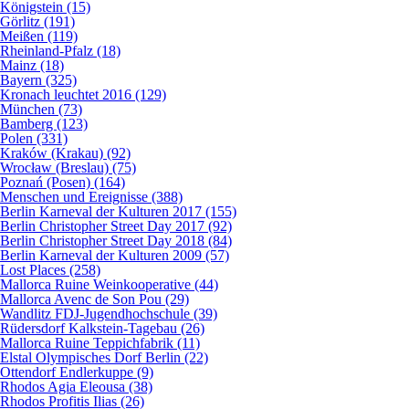
Königstein (15)
Görlitz (191)
Meißen (119)
Rheinland-Pfalz (18)
Mainz (18)
Bayern (325)
Kronach leuchtet 2016 (129)
München (73)
Bamberg (123)
Polen (331)
Kraków (Krakau) (92)
Wrocław (Breslau) (75)
Poznań (Posen) (164)
Menschen und Ereignisse (388)
Berlin Karneval der Kulturen 2017 (155)
Berlin Christopher Street Day 2017 (92)
Berlin Christopher Street Day 2018 (84)
Berlin Karneval der Kulturen 2009 (57)
Lost Places (258)
Mallorca Ruine Weinkooperative (44)
Mallorca Avenc de Son Pou (29)
Wandlitz FDJ-Jugendhochschule (39)
Rüdersdorf Kalkstein-Tagebau (26)
Mallorca Ruine Teppichfabrik (11)
Elstal Olympisches Dorf Berlin (22)
Ottendorf Endlerkuppe (9)
Rhodos Agia Eleousa (38)
Rhodos Profitis Ilias (26)