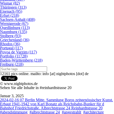
Wismar (82)
Thüringen (313)
Eisenach (95)
Erfurt (218)
Sachsen-Anhalt (408)
Wernigerode (67)
Quedlinburg (113)
Naumburg (135)
Stolberg (93)
Griechenland (36)
Rhodos (36)
Portugal (117)
Povoa de Varzim (117)
Portfolio (11728)
Baden-Württemberg (218)
Freiburg (218)
12161 pics online. mailto: info [at] nightphotos [dot] de
© www.nightphotos.de
Sehen Sie alle Inhalte in #reinhardtstrasse 20
Januar 3, 2025
2024-02-16 07 Berlin Mitte. Sammlung Boros zeitgenössischer Kunst.
Erbaut 1941-1942 von Karl Bonatz als Reichsbahn-Bunker für d
Bahnhof Friedrichstraße. Albrechtstrasse 24 Reinhardtstrasse 20
#abendstimmung
#albrechtstrasse 24
#angestrahlt
#architecture