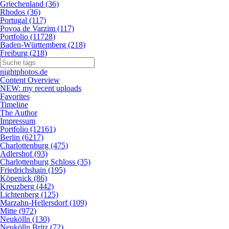
Griechenland (36)
Rhodos (36)
Portugal (117)
Povoa de Varzim (117)
Portfolio (11728)
Baden-Württemberg (218)
Freiburg (218)
nightphotos.de
Content Overview
NEW: my recent uploads
Favorites
Timeline
The Author
Impressum
Portfolio (12161)
Berlin (6217)
Charlottenburg (475)
Adlershof (93)
Charlottenburg Schloss (35)
Friedrichshain (195)
Köpenick (86)
Kreuzberg (442)
Lichtenberg (125)
Marzahn-Hellersdorf (109)
Mitte (972)
Neukölln (130)
Neukölln Britz (72)