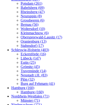
Potsdam (261)
Babelsberg (69)
Rheinsberg (47)
Neuruppin (8)
Grossbeeren (6)
Bernau (56)
Woltersdorf (10)
Kleinmachnow (6)
Oberspreewald-Lausitz (17)
Oranienburg (13)
Stahnsdorf (17)
Schleswig-Holstein (403)
Eckernförde (16)
Lübeck (147)
Eutin (25)
Grömitz (45)
Travemünde (14)
Neustadt i.H. (83)
Plön (32)
Burg auf Fehmarn (41)
Hamburg (160)
Hamburg (160)
Nordrhein-Westfalen (71)
Münster (71)
Niedersachsen (271)