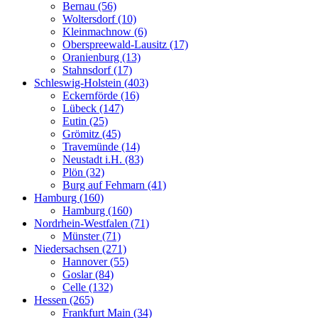
Bernau (56)
Woltersdorf (10)
Kleinmachnow (6)
Oberspreewald-Lausitz (17)
Oranienburg (13)
Stahnsdorf (17)
Schleswig-Holstein (403)
Eckernförde (16)
Lübeck (147)
Eutin (25)
Grömitz (45)
Travemünde (14)
Neustadt i.H. (83)
Plön (32)
Burg auf Fehmarn (41)
Hamburg (160)
Hamburg (160)
Nordrhein-Westfalen (71)
Münster (71)
Niedersachsen (271)
Hannover (55)
Goslar (84)
Celle (132)
Hessen (265)
Frankfurt Main (34)