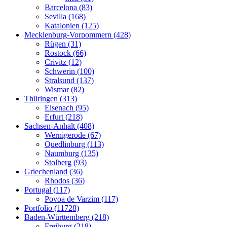
Barcelona (83)
Sevilla (168)
Katalonien (125)
Mecklenburg-Vorpommern (428)
Rügen (31)
Rostock (66)
Crivitz (12)
Schwerin (100)
Stralsund (137)
Wismar (82)
Thüringen (313)
Eisenach (95)
Erfurt (218)
Sachsen-Anhalt (408)
Wernigerode (67)
Quedlinburg (113)
Naumburg (135)
Stolberg (93)
Griechenland (36)
Rhodos (36)
Portugal (117)
Povoa de Varzim (117)
Portfolio (11728)
Baden-Württemberg (218)
Freiburg (218)