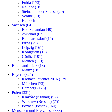
Fulda (173)
Neuhof (18)
Steinau an der Strasse (20)
Schlitz (19)
Kalbach
Sachsen (641)
Bad Schandau (49)
Zwickau (62)
Reinhardtsdorf (15)
Pirna (29)
Leipzig (161)
Königstein (15)
Görlitz (191)
Meißen (119)
Rheinland-Pfalz (18)
Mainz (18)
Bayern (325)
Kronach leuchtet 2016 (129)
München (73)
Bamberg (123)
Polen (331)
Kraków (Krakau) (92)
Wrocław (Breslau) (75)
Poznań (Posen) (164)
Menschen und Ereignisse (388)