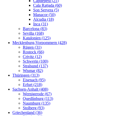
Capdepera (21)
Cala Ratjada (60)
Son Servera (5)
Manacor (50)
Alcudia (18)
Inca (31)
Barcelona (83)
Sevilla (168)
Katalonien (125)
Mecklenburg-Vorpommern (428)
Rügen (31)
Rostock (66)
Crivitz (12)
Schwerin (100)
Stralsund (137)
Wismar (82)
Thüringen (313)
Eisenach (95)
Erfurt (218)
Sachsen-Anhalt (408)
Wernigerode (67)
Quedlinburg (113)
Naumburg (135)
Stolberg (93)
Griechenland (36)