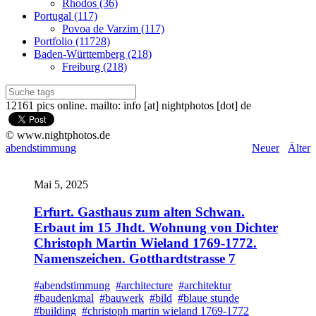
Rhodos (36)
Portugal (117)
Povoa de Varzim (117)
Portfolio (11728)
Baden-Württemberg (218)
Freiburg (218)
12161 pics online. mailto: info [at] nightphotos [dot] de
© www.nightphotos.de
abendstimmung
Neuer
Älter
Mai 5, 2025
Erfurt. Gasthaus zum alten Schwan.
Erbaut im 15 Jhdt. Wohnung von Dichter
Christoph Martin Wieland 1769-1772.
Namenszeichen. Gotthardtstrasse 7
#abendstimmung
#architecture
#architektur
#baudenkmal
#bauwerk
#bild
#blaue stunde
#building
#christoph martin wieland 1769-1772