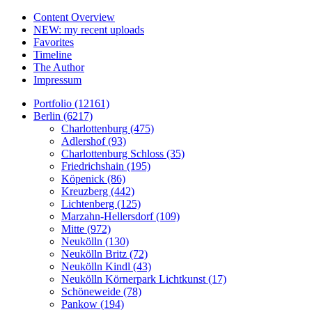
Content Overview
NEW: my recent uploads
Favorites
Timeline
The Author
Impressum
Portfolio (12161)
Berlin (6217)
Charlottenburg (475)
Adlershof (93)
Charlottenburg Schloss (35)
Friedrichshain (195)
Köpenick (86)
Kreuzberg (442)
Lichtenberg (125)
Marzahn-Hellersdorf (109)
Mitte (972)
Neukölln (130)
Neukölln Britz (72)
Neukölln Kindl (43)
Neukölln Körnerpark Lichtkunst (17)
Schöneweide (78)
Pankow (194)