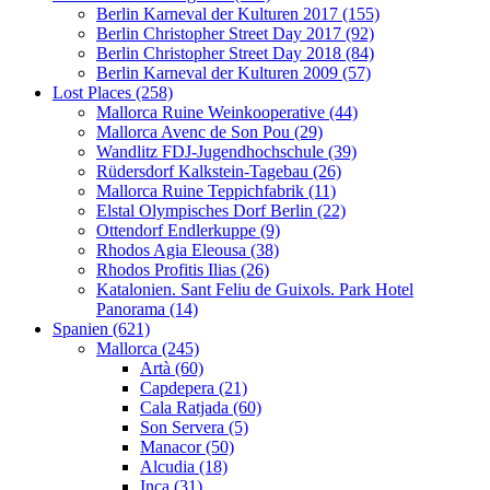
Berlin Karneval der Kulturen 2017 (155)
Berlin Christopher Street Day 2017 (92)
Berlin Christopher Street Day 2018 (84)
Berlin Karneval der Kulturen 2009 (57)
Lost Places (258)
Mallorca Ruine Weinkooperative (44)
Mallorca Avenc de Son Pou (29)
Wandlitz FDJ-Jugendhochschule (39)
Rüdersdorf Kalkstein-Tagebau (26)
Mallorca Ruine Teppichfabrik (11)
Elstal Olympisches Dorf Berlin (22)
Ottendorf Endlerkuppe (9)
Rhodos Agia Eleousa (38)
Rhodos Profitis Ilias (26)
Katalonien. Sant Feliu de Guixols. Park Hotel
Panorama (14)
Spanien (621)
Mallorca (245)
Artà (60)
Capdepera (21)
Cala Ratjada (60)
Son Servera (5)
Manacor (50)
Alcudia (18)
Inca (31)