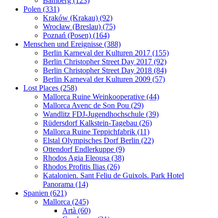
Bamberg (123)
Polen (331)
Kraków (Krakau) (92)
Wrocław (Breslau) (75)
Poznań (Posen) (164)
Menschen und Ereignisse (388)
Berlin Karneval der Kulturen 2017 (155)
Berlin Christopher Street Day 2017 (92)
Berlin Christopher Street Day 2018 (84)
Berlin Karneval der Kulturen 2009 (57)
Lost Places (258)
Mallorca Ruine Weinkooperative (44)
Mallorca Avenc de Son Pou (29)
Wandlitz FDJ-Jugendhochschule (39)
Rüdersdorf Kalkstein-Tagebau (26)
Mallorca Ruine Teppichfabrik (11)
Elstal Olympisches Dorf Berlin (22)
Ottendorf Endlerkuppe (9)
Rhodos Agia Eleousa (38)
Rhodos Profitis Ilias (26)
Katalonien. Sant Feliu de Guixols. Park Hotel
Panorama (14)
Spanien (621)
Mallorca (245)
Artà (60)