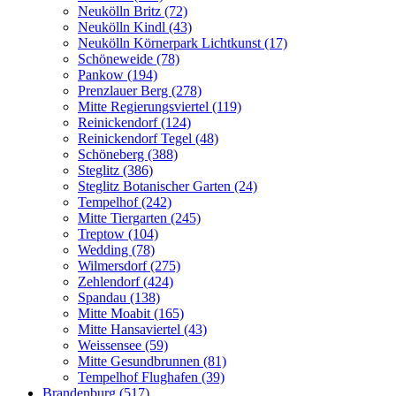
Neukölln Britz (72)
Neukölln Kindl (43)
Neukölln Körnerpark Lichtkunst (17)
Schöneweide (78)
Pankow (194)
Prenzlauer Berg (278)
Mitte Regierungsviertel (119)
Reinickendorf (124)
Reinickendorf Tegel (48)
Schöneberg (388)
Steglitz (386)
Steglitz Botanischer Garten (24)
Tempelhof (242)
Mitte Tiergarten (245)
Treptow (104)
Wedding (78)
Wilmersdorf (275)
Zehlendorf (424)
Spandau (138)
Mitte Moabit (165)
Mitte Hansaviertel (43)
Weissensee (59)
Mitte Gesundbrunnen (81)
Tempelhof Flughafen (39)
Brandenburg (517)