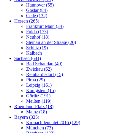
Hannover (55)
Goslar (84)
Celle (132)
Hessen (265)
Frankfurt Main (34)
Fulda (173)
Neuhof (18)
Steinau an der Strasse (20)
Schlitz (19)
Kalbach
Sachsen (641)
Bad Schandau (49)
Zwickau (62)
Reinhardtsdorf (15)
Pirna (29)
Leipzig (161)
Königstein (15)
Görlitz (191)
Meißen (119)
Rheinland-Pfalz (18)
Mainz (18)
Bayern (325)
Kronach leuchtet 2016 (129)
München (73)