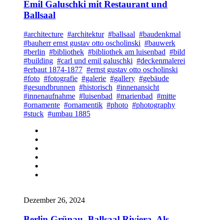
Emil Galuschki mit Restaurant und
Ballsaal
#architecture
#architektur
#ballsaal
#baudenkmal
#bauherr ernst gustav otto oscholinski
#bauwerk
#berlin
#bibliothek
#bibliothek am luisenbad
#bild
#building
#carl und emil galuschki
#deckenmalerei
#erbaut 1874-1877
#ernst gustav otto oscholinski
#foto
#fotografie
#galerie
#gallery
#gebäude
#gesundbrunnen
#historisch
#innenansicht
#innenaufnahme
#luisenbad
#marienbad
#mitte
#ornamente
#ornamentik
#photo
#photography
#stuck
#umbau 1885
Dezember 26, 2024
Berlin Grünau. Ballsaal Riviera. Als