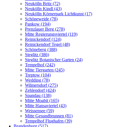
Neukölln Britz (72)
Neukölln Kindl (43)
Neukölln Körnerpark Lichtkunst (17)
Schöneweide (78)
Pankow (194)
Prenzlauer Berg (278)
Mitte Regierungsviertel (119)
Reinickendorf (124)
Reinickendorf Tegel (48)
Schöneberg (388)
Steglitz (386)
Steglitz Botanischer Garten (24)
Tempelhof (242)
Mitte Tiergarten (245)
Treptow (104)
Wedding (78)
Wilmersdorf (275)
Zehlendorf (424)
Spandau (138)
Mitte Moabit (165)
Mitte Hansaviertel (43)
Weissensee (59)
Mitte Gesundbrunnen (81)
Tempelhof Flughafen (39)
Brandenburg (517)