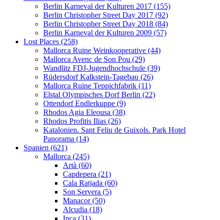
Berlin Karneval der Kulturen 2017 (155)
Berlin Christopher Street Day 2017 (92)
Berlin Christopher Street Day 2018 (84)
Berlin Karneval der Kulturen 2009 (57)
Lost Places (258)
Mallorca Ruine Weinkooperative (44)
Mallorca Avenc de Son Pou (29)
Wandlitz FDJ-Jugendhochschule (39)
Rüdersdorf Kalkstein-Tagebau (26)
Mallorca Ruine Teppichfabrik (11)
Elstal Olympisches Dorf Berlin (22)
Ottendorf Endlerkuppe (9)
Rhodos Agia Eleousa (38)
Rhodos Profitis Ilias (26)
Katalonien. Sant Feliu de Guixols. Park Hotel
Panorama (14)
Spanien (621)
Mallorca (245)
Artà (60)
Capdepera (21)
Cala Ratjada (60)
Son Servera (5)
Manacor (50)
Alcudia (18)
Inca (31)