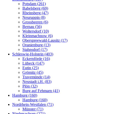
Potsdam (261)
Babelsberg (69)
Rheinsberg (47)
Neuruppin (8)
Grossbeeren (6)
Bernau (56)
Woltersdorf (10)
Kleinmachnow (6)
Oberspreewald-Lausitz (17)
Oranienburg (13)
Stahnsdorf (17)
Schleswig-Holstein (403)
Eckernförde (16)
Lübeck (147)
Eutin (25)
Grömitz (45)
Travemünde (14)
Neustadt i.H. (83)
Plön (32)
Burg auf Fehmarn (41)
Hamburg (160)
Hamburg (160)
Nordrhein-Westfalen (71)
Münster (71)
Niedersachsen (271)