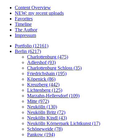
Content Overview
NEW: my recent uploads
Favorites
Timeline
The Author
Impressum
Portfolio (12161)
Berlin (6217)
Charlottenburg (475)
Adlershof (93)
Charlottenburg Schloss (35)
Friedrichshain (195)
Köpenick (86)
Kreuzberg (442)
Lichtenberg (125)
Marzahn-Hellersdorf (109)
Mitte (972)
Neukölln (130)
Neukölln Britz (72)
Neukölln Kindl (43)
Neukölln Körnerpark Lichtkunst (17)
Schöneweide (78)
Pankow (194)