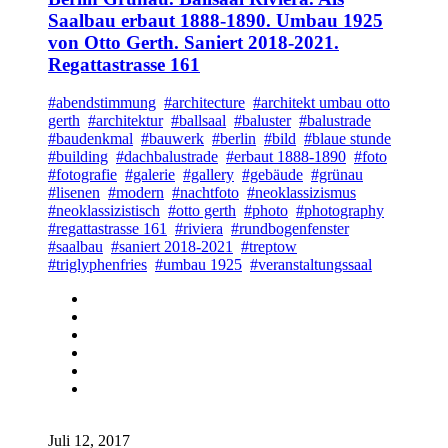
Saalbau erbaut 1888-1890. Umbau 1925
von Otto Gerth. Saniert 2018-2021.
Regattastrasse 161
#abendstimmung
#architecture
#architekt umbau otto
gerth
#architektur
#ballsaal
#baluster
#balustrade
#baudenkmal
#bauwerk
#berlin
#bild
#blaue stunde
#building
#dachbalustrade
#erbaut 1888-1890
#foto
#fotografie
#galerie
#gallery
#gebäude
#grünau
#lisenen
#modern
#nachtfoto
#neoklassizismus
#neoklassizistisch
#otto gerth
#photo
#photography
#regattastrasse 161
#riviera
#rundbogenfenster
#saalbau
#saniert 2018-2021
#treptow
#triglyphenfries
#umbau 1925
#veranstaltungssaal
Juli 12, 2017