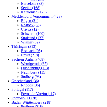
Barcelona (83)
Sevilla (168)
Katalonien (125)
Mecklenburg-Vorpommern (428)
Rügen (31)
Rostock (66)
Crivitz (12)
Schwerin (100)
Stralsund (137)
Wismar (82)
Thüringen (313)
Eisenach (95)
Erfurt (218)
Sachsen-Anhalt (408)
Wernigerode (67)
Quedlinburg (113)
Naumburg (135)
Stolberg (93)
Griechenland (36)
Rhodos (36)
Portugal (117)
Povoa de Varzim (117)
Portfolio (11728)
Baden-Württemberg (218)
Freiburg (218)