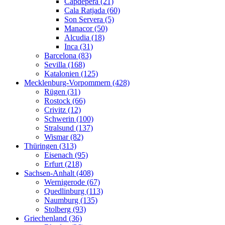
Capdepera (21)
Cala Ratjada (60)
Son Servera (5)
Manacor (50)
Alcudia (18)
Inca (31)
Barcelona (83)
Sevilla (168)
Katalonien (125)
Mecklenburg-Vorpommern (428)
Rügen (31)
Rostock (66)
Crivitz (12)
Schwerin (100)
Stralsund (137)
Wismar (82)
Thüringen (313)
Eisenach (95)
Erfurt (218)
Sachsen-Anhalt (408)
Wernigerode (67)
Quedlinburg (113)
Naumburg (135)
Stolberg (93)
Griechenland (36)