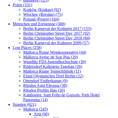
Bamberg (123)
Polen (331)
Kraków (Krakau) (92)
Wrocław (Breslau) (75)
Poznań (Posen) (164)
Menschen und Ereignisse (388)
Berlin Karneval der Kulturen 2017 (155)
Berlin Christopher Street Day 2017 (92)
Berlin Christopher Street Day 2018 (84)
Berlin Karneval der Kulturen 2009 (57)
Lost Places (258)
Mallorca Ruine Weinkooperative (44)
Mallorca Avenc de Son Pou (29)
Wandlitz FDJ-Jugendhochschule (39)
Rüdersdorf Kalkstein-Tagebau (26)
Mallorca Ruine Teppichfabrik (11)
Elstal Olympisches Dorf Berlin (22)
Ottendorf Endlerkuppe (9)
Rhodos Agia Eleousa (38)
Rhodos Profitis Ilias (26)
Katalonien. Sant Feliu de Guixols. Park Hotel
Panorama (14)
Spanien (621)
Mallorca (245)
Artà (60)