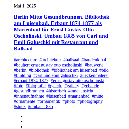
Mai 1, 2025
Berlin Mitte Gesundbrunnen. Bibliothek
am Luisenbad. Erbaut 1874-1877 als
Marienbad für Ernst Gustav Otto
Oscholinski. Umbau 1885 von Carl und
Emil Galuschki mit Restaurant und
Ballsaal
#architecture
#architektur
#ballsaal
#baudenkmal
#bauherr ernst gustav otto oscholinski
#bauwerk
#berlin
#bibliothek
#bibliothek am luisenbad
#bild
#building
#carl und emil galuschki
#deckenmalerei
#erbaut 1874-1877
#ernst gustav otto oscholinski
#foto
#fotografie
#galerie
#gallery
#gebäude
#gesundbrunnen
#historisch
#innenansicht
#innenaufnahme
#luisenbad
#marienbad
#mitte
#ornamente
#ornamentik
#photo
#photography
#stuck
#umbau 1885