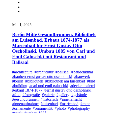
Mai 1, 2025
Berlin Mitte Gesundbrunnen. Bibliothek
am Luisenbad. Erbaut 1874-1877 als
Marienbad für Ernst Gustav Otto
Oscholinski. Umbau 1885 von Carl und
Emil Galuschki mit Restaurant und
Ballsaal
#architecture
#architektur
#ballsaal
#baudenkmal
#bauherr ernst gustav otto oscholinski
#bauwerk
#berlin
#bibliothek
#bibliothek am luisenbad
#bild
#building
#carl und emil galuschki
#deckenmalerei
#erbaut 1874-1877
#ernst gustav otto oscholinski
#foto
#fotografie
#galerie
#gallery
#gebäude
#gesundbrunnen
#historisch
#innenansicht
#innenaufnahme
#luisenbad
#marienbad
#mitte
#ornamente
#ornamentik
#photo
#photography
#stuck
#umbau 1885