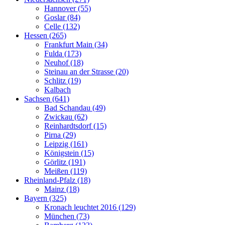
Hannover (55)
Goslar (84)
Celle (132)
Hessen (265)
Frankfurt Main (34)
Fulda (173)
Neuhof (18)
Steinau an der Strasse (20)
Schlitz (19)
Kalbach
Sachsen (641)
Bad Schandau (49)
Zwickau (62)
Reinhardtsdorf (15)
Pirna (29)
Leipzig (161)
Königstein (15)
Görlitz (191)
Meißen (119)
Rheinland-Pfalz (18)
Mainz (18)
Bayern (325)
Kronach leuchtet 2016 (129)
München (73)