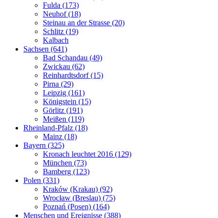
Fulda (173)
Neuhof (18)
Steinau an der Strasse (20)
Schlitz (19)
Kalbach
Sachsen (641)
Bad Schandau (49)
Zwickau (62)
Reinhardtsdorf (15)
Pirna (29)
Leipzig (161)
Königstein (15)
Görlitz (191)
Meißen (119)
Rheinland-Pfalz (18)
Mainz (18)
Bayern (325)
Kronach leuchtet 2016 (129)
München (73)
Bamberg (123)
Polen (331)
Kraków (Krakau) (92)
Wrocław (Breslau) (75)
Poznań (Posen) (164)
Menschen und Ereignisse (388)