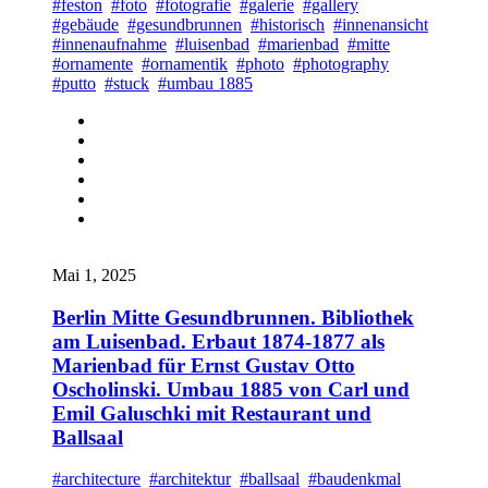
#feston
#foto
#fotografie
#galerie
#gallery
#gebäude
#gesundbrunnen
#historisch
#innenansicht
#innenaufnahme
#luisenbad
#marienbad
#mitte
#ornamente
#ornamentik
#photo
#photography
#putto
#stuck
#umbau 1885
Mai 1, 2025
Berlin Mitte Gesundbrunnen. Bibliothek
am Luisenbad. Erbaut 1874-1877 als
Marienbad für Ernst Gustav Otto
Oscholinski. Umbau 1885 von Carl und
Emil Galuschki mit Restaurant und
Ballsaal
#architecture
#architektur
#ballsaal
#baudenkmal