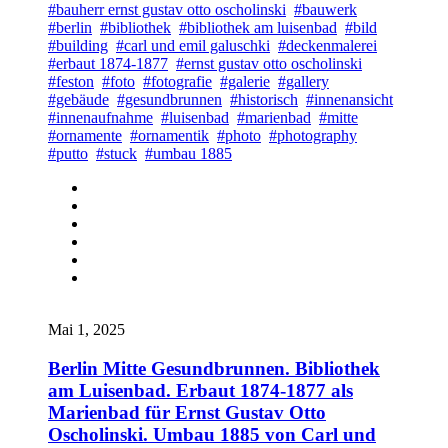
#bauherr ernst gustav otto oscholinski
#bauwerk
#berlin
#bibliothek
#bibliothek am luisenbad
#bild
#building
#carl und emil galuschki
#deckenmalerei
#erbaut 1874-1877
#ernst gustav otto oscholinski
#feston
#foto
#fotografie
#galerie
#gallery
#gebäude
#gesundbrunnen
#historisch
#innenansicht
#innenaufnahme
#luisenbad
#marienbad
#mitte
#ornamente
#ornamentik
#photo
#photography
#putto
#stuck
#umbau 1885
Mai 1, 2025
Berlin Mitte Gesundbrunnen. Bibliothek
am Luisenbad. Erbaut 1874-1877 als
Marienbad für Ernst Gustav Otto
Oscholinski. Umbau 1885 von Carl und