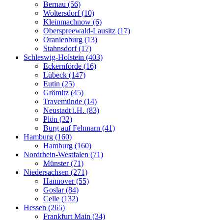
Bernau (56)
Woltersdorf (10)
Kleinmachnow (6)
Oberspreewald-Lausitz (17)
Oranienburg (13)
Stahnsdorf (17)
Schleswig-Holstein (403)
Eckernförde (16)
Lübeck (147)
Eutin (25)
Grömitz (45)
Travemünde (14)
Neustadt i.H. (83)
Plön (32)
Burg auf Fehmarn (41)
Hamburg (160)
Hamburg (160)
Nordrhein-Westfalen (71)
Münster (71)
Niedersachsen (271)
Hannover (55)
Goslar (84)
Celle (132)
Hessen (265)
Frankfurt Main (34)