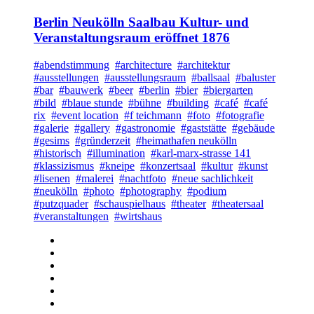
Berlin Neukölln Saalbau Kultur- und
Veranstaltungsraum eröffnet 1876
#abendstimmung
#architecture
#architektur
#ausstellungen
#ausstellungsraum
#ballsaal
#baluster
#bar
#bauwerk
#beer
#berlin
#bier
#biergarten
#bild
#blaue stunde
#bühne
#building
#café
#café
rix
#event location
#f teichmann
#foto
#fotografie
#galerie
#gallery
#gastronomie
#gaststätte
#gebäude
#gesims
#gründerzeit
#heimathafen neukölln
#historisch
#illumination
#karl-marx-strasse 141
#klassizismus
#kneipe
#konzertsaal
#kultur
#kunst
#lisenen
#malerei
#nachtfoto
#neue sachlichkeit
#neukölln
#photo
#photography
#podium
#putzquader
#schauspielhaus
#theater
#theatersaal
#veranstaltungen
#wirtshaus