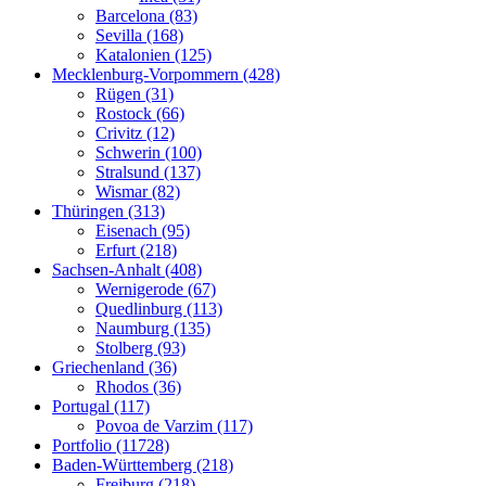
Barcelona (83)
Sevilla (168)
Katalonien (125)
Mecklenburg-Vorpommern (428)
Rügen (31)
Rostock (66)
Crivitz (12)
Schwerin (100)
Stralsund (137)
Wismar (82)
Thüringen (313)
Eisenach (95)
Erfurt (218)
Sachsen-Anhalt (408)
Wernigerode (67)
Quedlinburg (113)
Naumburg (135)
Stolberg (93)
Griechenland (36)
Rhodos (36)
Portugal (117)
Povoa de Varzim (117)
Portfolio (11728)
Baden-Württemberg (218)
Freiburg (218)