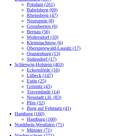
Potsdam (261)
Babelsberg (69)
Rheinsberg (47)
Neuruppin (8)
Grossbeeren (6)
Bernau (56)
Woltersdorf (10)
Kleinmachnow (6)
Oberspreewald-Lausitz (17)
Oranienburg (13)
Stahnsdorf (17)
Schleswig-Holstein (403)
Eckernförde (16)
Lübeck (147)
Eutin (25)
Grömitz (45)
Travemünde (14)
Neustadt i.H. (83)
Plön (32)
Burg auf Fehmarn (41)
Hamburg (160)
Hamburg (160)
Nordrhein-Westfalen (71)
Münster (71)
Niedersachsen (271)