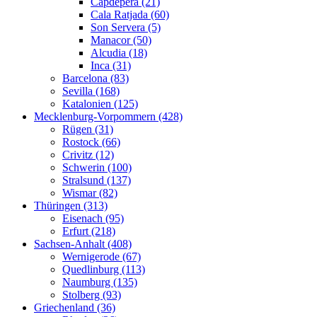
Capdepera (21)
Cala Ratjada (60)
Son Servera (5)
Manacor (50)
Alcudia (18)
Inca (31)
Barcelona (83)
Sevilla (168)
Katalonien (125)
Mecklenburg-Vorpommern (428)
Rügen (31)
Rostock (66)
Crivitz (12)
Schwerin (100)
Stralsund (137)
Wismar (82)
Thüringen (313)
Eisenach (95)
Erfurt (218)
Sachsen-Anhalt (408)
Wernigerode (67)
Quedlinburg (113)
Naumburg (135)
Stolberg (93)
Griechenland (36)