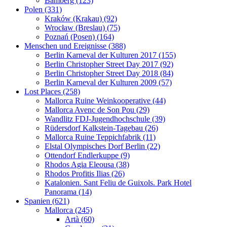
Bamberg (123)
Polen (331)
Kraków (Krakau) (92)
Wrocław (Breslau) (75)
Poznań (Posen) (164)
Menschen und Ereignisse (388)
Berlin Karneval der Kulturen 2017 (155)
Berlin Christopher Street Day 2017 (92)
Berlin Christopher Street Day 2018 (84)
Berlin Karneval der Kulturen 2009 (57)
Lost Places (258)
Mallorca Ruine Weinkooperative (44)
Mallorca Avenc de Son Pou (29)
Wandlitz FDJ-Jugendhochschule (39)
Rüdersdorf Kalkstein-Tagebau (26)
Mallorca Ruine Teppichfabrik (11)
Elstal Olympisches Dorf Berlin (22)
Ottendorf Endlerkuppe (9)
Rhodos Agia Eleousa (38)
Rhodos Profitis Ilias (26)
Katalonien. Sant Feliu de Guixols. Park Hotel
Panorama (14)
Spanien (621)
Mallorca (245)
Artà (60)