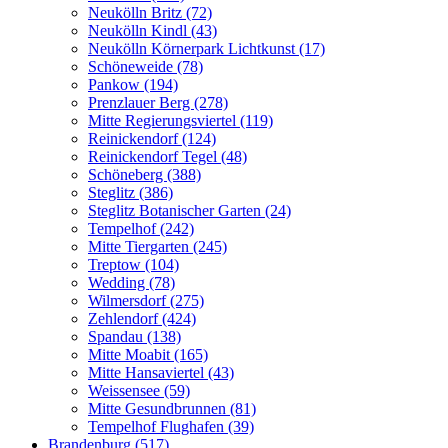
Neukölln Britz (72)
Neukölln Kindl (43)
Neukölln Körnerpark Lichtkunst (17)
Schöneweide (78)
Pankow (194)
Prenzlauer Berg (278)
Mitte Regierungsviertel (119)
Reinickendorf (124)
Reinickendorf Tegel (48)
Schöneberg (388)
Steglitz (386)
Steglitz Botanischer Garten (24)
Tempelhof (242)
Mitte Tiergarten (245)
Treptow (104)
Wedding (78)
Wilmersdorf (275)
Zehlendorf (424)
Spandau (138)
Mitte Moabit (165)
Mitte Hansaviertel (43)
Weissensee (59)
Mitte Gesundbrunnen (81)
Tempelhof Flughafen (39)
Brandenburg (517)