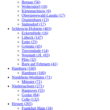
Bernau (56)
Woltersdorf (10)
Kleinmachnow (6)
Oberspreewald-Lausitz (17)
Oranienburg (13)
Stahnsdorf (17)
Schleswig-Holstein (403)
Eckernförde (16)
Lübeck (147)
Eutin (25)
Grömitz (45)
Travemünde (14)
Neustadt i.H. (83)
Plön (32)
Burg auf Fehmarn (41)
Hamburg (160)
Hamburg (160)
Nordrhein-Westfalen (71)
Münster (71)
Niedersachsen (271)
Hannover (55)
Goslar (84)
Celle (132)
Hessen (265)
Frankfurt Main (34)