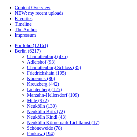
Content Overview
NEW: my recent uploads
Favorites
Timeline
The Author
Impressum
Portfolio (12161)
Berlin (6217)
Charlottenburg (475)
Adlershof (93)
Charlottenburg Schloss (35)
Friedrichshain (195)
Köpenick (86)
Kreuzberg (442)
Lichtenberg (125)
Marzahn-Hellersdorf (109)
Mitte (972)
Neukölln (130)
Neukölln Britz (72)
Neukölln Kindl (43)
Neukölln Körnerpark Lichtkunst (17)
Schöneweide (78)
Pankow (194)