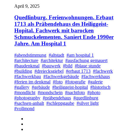
April 9, 2025
Quedlinburg. Ferienwohnungen. Erbaut
1713 als Präbendehaus des Heiliggeist-
Hopital. Fachwerk mit barocken
Schmuckelementen. Saniert Ende 1990er
Jahre. Am Hospital 1
#abendstimmung
#altstadt
#am hospital 1
#architecture
#architektur
#ausfachung gemauert
#baudenkmal
#bauwerk
#bild
#blaue stunde
#building
#dreiecksgiebel
#erbaut 1713
#fachwerk
#fachwerkbau
#fachwerkgebäude
#fachwerkhaus
#ferien im denkmal
#foto
#fotografie
#galerie
#gallery
#gebäude
#heiliggeist-hopital
#historisch
#mondlicht
#mondschein
#nachtfoto
#photo
#photography
#präbendehaus
#quedlinburg
#sachsen-anhalt
#schleppgaube
#silver light
#vollmond