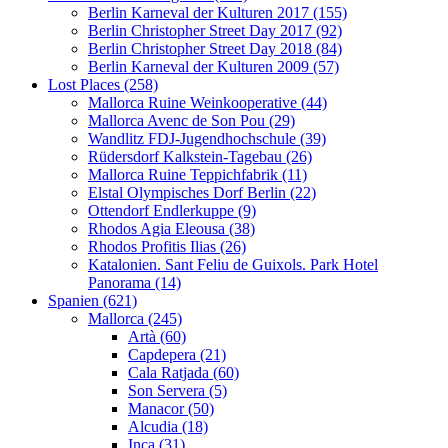
Berlin Karneval der Kulturen 2017 (155)
Berlin Christopher Street Day 2017 (92)
Berlin Christopher Street Day 2018 (84)
Berlin Karneval der Kulturen 2009 (57)
Lost Places (258)
Mallorca Ruine Weinkooperative (44)
Mallorca Avenc de Son Pou (29)
Wandlitz FDJ-Jugendhochschule (39)
Rüdersdorf Kalkstein-Tagebau (26)
Mallorca Ruine Teppichfabrik (11)
Elstal Olympisches Dorf Berlin (22)
Ottendorf Endlerkuppe (9)
Rhodos Agia Eleousa (38)
Rhodos Profitis Ilias (26)
Katalonien. Sant Feliu de Guixols. Park Hotel
Panorama (14)
Spanien (621)
Mallorca (245)
Artà (60)
Capdepera (21)
Cala Ratjada (60)
Son Servera (5)
Manacor (50)
Alcudia (18)
Inca (31)