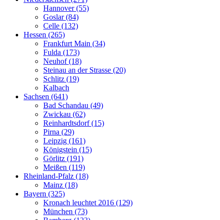
Hannover (55)
Goslar (84)
Celle (132)
Hessen (265)
Frankfurt Main (34)
Fulda (173)
Neuhof (18)
Steinau an der Strasse (20)
Schlitz (19)
Kalbach
Sachsen (641)
Bad Schandau (49)
Zwickau (62)
Reinhardtsdorf (15)
Pirna (29)
Leipzig (161)
Königstein (15)
Görlitz (191)
Meißen (119)
Rheinland-Pfalz (18)
Mainz (18)
Bayern (325)
Kronach leuchtet 2016 (129)
München (73)