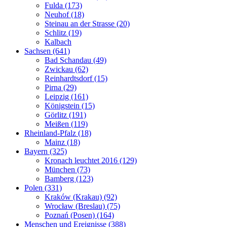
Fulda (173)
Neuhof (18)
Steinau an der Strasse (20)
Schlitz (19)
Kalbach
Sachsen (641)
Bad Schandau (49)
Zwickau (62)
Reinhardtsdorf (15)
Pirna (29)
Leipzig (161)
Königstein (15)
Görlitz (191)
Meißen (119)
Rheinland-Pfalz (18)
Mainz (18)
Bayern (325)
Kronach leuchtet 2016 (129)
München (73)
Bamberg (123)
Polen (331)
Kraków (Krakau) (92)
Wrocław (Breslau) (75)
Poznań (Posen) (164)
Menschen und Ereignisse (388)