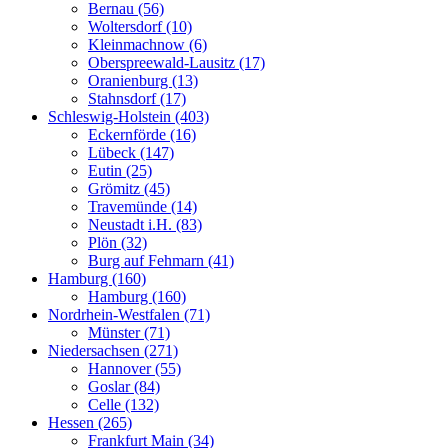
Bernau (56)
Woltersdorf (10)
Kleinmachnow (6)
Oberspreewald-Lausitz (17)
Oranienburg (13)
Stahnsdorf (17)
Schleswig-Holstein (403)
Eckernförde (16)
Lübeck (147)
Eutin (25)
Grömitz (45)
Travemünde (14)
Neustadt i.H. (83)
Plön (32)
Burg auf Fehmarn (41)
Hamburg (160)
Hamburg (160)
Nordrhein-Westfalen (71)
Münster (71)
Niedersachsen (271)
Hannover (55)
Goslar (84)
Celle (132)
Hessen (265)
Frankfurt Main (34)