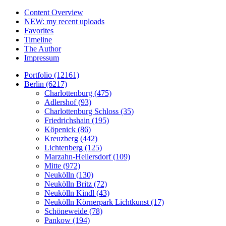
Content Overview
NEW: my recent uploads
Favorites
Timeline
The Author
Impressum
Portfolio (12161)
Berlin (6217)
Charlottenburg (475)
Adlershof (93)
Charlottenburg Schloss (35)
Friedrichshain (195)
Köpenick (86)
Kreuzberg (442)
Lichtenberg (125)
Marzahn-Hellersdorf (109)
Mitte (972)
Neukölln (130)
Neukölln Britz (72)
Neukölln Kindl (43)
Neukölln Körnerpark Lichtkunst (17)
Schöneweide (78)
Pankow (194)