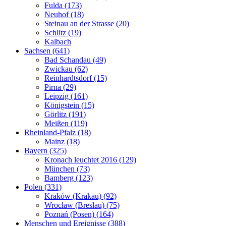
Fulda (173)
Neuhof (18)
Steinau an der Strasse (20)
Schlitz (19)
Kalbach
Sachsen (641)
Bad Schandau (49)
Zwickau (62)
Reinhardtsdorf (15)
Pirna (29)
Leipzig (161)
Königstein (15)
Görlitz (191)
Meißen (119)
Rheinland-Pfalz (18)
Mainz (18)
Bayern (325)
Kronach leuchtet 2016 (129)
München (73)
Bamberg (123)
Polen (331)
Kraków (Krakau) (92)
Wrocław (Breslau) (75)
Poznań (Posen) (164)
Menschen und Ereignisse (388)