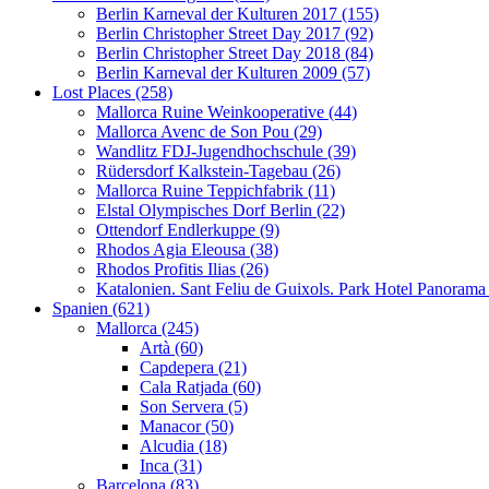
Berlin Karneval der Kulturen 2017 (155)
Berlin Christopher Street Day 2017 (92)
Berlin Christopher Street Day 2018 (84)
Berlin Karneval der Kulturen 2009 (57)
Lost Places (258)
Mallorca Ruine Weinkooperative (44)
Mallorca Avenc de Son Pou (29)
Wandlitz FDJ-Jugendhochschule (39)
Rüdersdorf Kalkstein-Tagebau (26)
Mallorca Ruine Teppichfabrik (11)
Elstal Olympisches Dorf Berlin (22)
Ottendorf Endlerkuppe (9)
Rhodos Agia Eleousa (38)
Rhodos Profitis Ilias (26)
Katalonien. Sant Feliu de Guixols. Park Hotel Panorama
Spanien (621)
Mallorca (245)
Artà (60)
Capdepera (21)
Cala Ratjada (60)
Son Servera (5)
Manacor (50)
Alcudia (18)
Inca (31)
Barcelona (83)