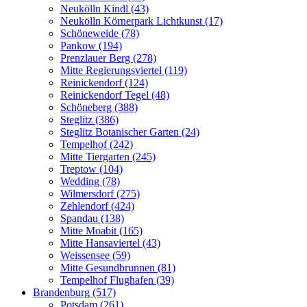
Neukölln Kindl (43)
Neukölln Körnerpark Lichtkunst (17)
Schöneweide (78)
Pankow (194)
Prenzlauer Berg (278)
Mitte Regierungsviertel (119)
Reinickendorf (124)
Reinickendorf Tegel (48)
Schöneberg (388)
Steglitz (386)
Steglitz Botanischer Garten (24)
Tempelhof (242)
Mitte Tiergarten (245)
Treptow (104)
Wedding (78)
Wilmersdorf (275)
Zehlendorf (424)
Spandau (138)
Mitte Moabit (165)
Mitte Hansaviertel (43)
Weissensee (59)
Mitte Gesundbrunnen (81)
Tempelhof Flughafen (39)
Brandenburg (517)
Potsdam (261)