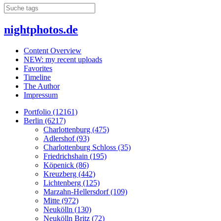
nightphotos.de
Content Overview
NEW: my recent uploads
Favorites
Timeline
The Author
Impressum
Portfolio (12161)
Berlin (6217)
Charlottenburg (475)
Adlershof (93)
Charlottenburg Schloss (35)
Friedrichshain (195)
Köpenick (86)
Kreuzberg (442)
Lichtenberg (125)
Marzahn-Hellersdorf (109)
Mitte (972)
Neukölln (130)
Neukölln Britz (72)