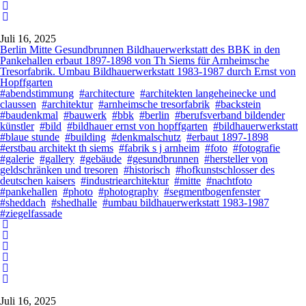
Juli 16, 2025
Berlin Mitte Gesundbrunnen Bildhauerwerkstatt des BBK in den
Pankehallen erbaut 1897-1898 von Th Siems für Arnheimsche
Tresorfabrik. Umbau Bildhauerwerkstatt 1983-1987 durch Ernst von
Hopffgarten
#abendstimmung
#architecture
#architekten langeheinecke und
claussen
#architektur
#arnheimsche tresorfabrik
#backstein
#baudenkmal
#bauwerk
#bbk
#berlin
#berufsverband bildender
künstler
#bild
#bildhauer ernst von hopffgarten
#bildhauerwerkstatt
#blaue stunde
#building
#denkmalschutz
#erbaut 1897-1898
#erstbau architekt th siems
#fabrik s j arnheim
#foto
#fotografie
#galerie
#gallery
#gebäude
#gesundbrunnen
#hersteller von
geldschränken und tresoren
#historisch
#hofkunstschlosser des
deutschen kaisers
#industriearchitektur
#mitte
#nachtfoto
#pankehallen
#photo
#photography
#segmentbogenfenster
#sheddach
#shedhalle
#umbau bildhauerwerkstatt 1983-1987
#ziegelfassade
Juli 16, 2025