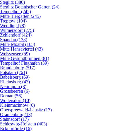
Steglitz (386)
Steglitz Botanischer Garten (24)
Tempelhof (242)
Mitte Tiergarten (245)
Treptow (104)
Wedding (78)
Wilmersdorf (275)
Zehlendorf (424)
Spandau (138)
Mitte Moabit (165)
Mitte Hansaviertel (43)
Weissensee (59)
Mitte Gesundbrunnen (81)
Tempelhof Flughafen (39)
Brandenburg (517)
Potsdam (261)
Babelsberg (69)
Rheinsberg (47)
Neuruppin (8)
Grossbeeren (6)
Bernau (56)
Woltersdorf (10)
Kleinmachnow (6)
Oberspreewald-Lausitz (17)
Oranienburg (13)
Stahnsdorf (17)
Schleswig-Holstein (403)
Eckernförde (16)