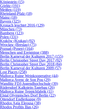
Königstein (15)
Görlitz (191)
Meißen (119)
Rheinland-Pfalz (18)
Mainz (18)
Bayern (325)
Kronach leuchtet 2016 (129)
München (73)
Bamberg (123)
Polen (331)
Kraków (Krakau) (92)
Wrocław (Breslau) (75)
Poznań (Posen) (164)
Menschen und Ereignisse (388)
Berlin Karneval der Kulturen 2017 (155)
Berlin Christopher Street Day 2017 (92)
Berlin Christopher Street Day 2018 (84)
Berlin Karneval der Kulturen 2009 (57)
Lost Places (258)
Mallorca Ruine Weinkooperative (44)
Mallorca Avenc de Son Pou (29)
Wandlitz FDJ-Jugendhochschule (39)
Rüdersdorf Kalkstein-Tagebau (26)
Mallorca Ruine Teppichfabrik (11)
Elstal Olympisches Dorf Berlin (22)
Ottendorf Endlerkuppe (9)
Rhodos Agia Eleousa (38)
Rhodos Profitis Ilias (26)