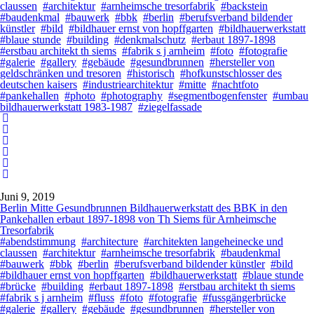
claussen
#architektur
#arnheimsche tresorfabrik
#backstein
#baudenkmal
#bauwerk
#bbk
#berlin
#berufsverband bildender
künstler
#bild
#bildhauer ernst von hopffgarten
#bildhauerwerkstatt
#blaue stunde
#building
#denkmalschutz
#erbaut 1897-1898
#erstbau architekt th siems
#fabrik s j arnheim
#foto
#fotografie
#galerie
#gallery
#gebäude
#gesundbrunnen
#hersteller von
geldschränken und tresoren
#historisch
#hofkunstschlosser des
deutschen kaisers
#industriearchitektur
#mitte
#nachtfoto
#pankehallen
#photo
#photography
#segmentbogenfenster
#umbau
bildhauerwerkstatt 1983-1987
#ziegelfassade
Juni 9, 2019
Berlin Mitte Gesundbrunnen Bildhauerwerkstatt des BBK in den
Pankehallen erbaut 1897-1898 von Th Siems für Arnheimsche
Tresorfabrik
#abendstimmung
#architecture
#architekten langeheinecke und
claussen
#architektur
#arnheimsche tresorfabrik
#baudenkmal
#bauwerk
#bbk
#berlin
#berufsverband bildender künstler
#bild
#bildhauer ernst von hopffgarten
#bildhauerwerkstatt
#blaue stunde
#brücke
#building
#erbaut 1897-1898
#erstbau architekt th siems
#fabrik s j arnheim
#fluss
#foto
#fotografie
#fussgängerbrücke
#galerie
#gallery
#gebäude
#gesundbrunnen
#hersteller von