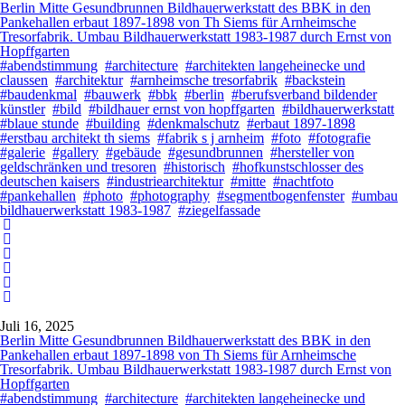
Berlin Mitte Gesundbrunnen Bildhauerwerkstatt des BBK in den
Pankehallen erbaut 1897-1898 von Th Siems für Arnheimsche
Tresorfabrik. Umbau Bildhauerwerkstatt 1983-1987 durch Ernst von
Hopffgarten
#abendstimmung
#architecture
#architekten langeheinecke und
claussen
#architektur
#arnheimsche tresorfabrik
#backstein
#baudenkmal
#bauwerk
#bbk
#berlin
#berufsverband bildender
künstler
#bild
#bildhauer ernst von hopffgarten
#bildhauerwerkstatt
#blaue stunde
#building
#denkmalschutz
#erbaut 1897-1898
#erstbau architekt th siems
#fabrik s j arnheim
#foto
#fotografie
#galerie
#gallery
#gebäude
#gesundbrunnen
#hersteller von
geldschränken und tresoren
#historisch
#hofkunstschlosser des
deutschen kaisers
#industriearchitektur
#mitte
#nachtfoto
#pankehallen
#photo
#photography
#segmentbogenfenster
#umbau
bildhauerwerkstatt 1983-1987
#ziegelfassade
Juli 16, 2025
Berlin Mitte Gesundbrunnen Bildhauerwerkstatt des BBK in den
Pankehallen erbaut 1897-1898 von Th Siems für Arnheimsche
Tresorfabrik. Umbau Bildhauerwerkstatt 1983-1987 durch Ernst von
Hopffgarten
#abendstimmung
#architecture
#architekten langeheinecke und