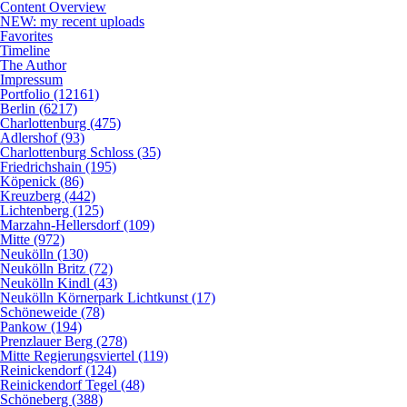
Content Overview
NEW: my recent uploads
Favorites
Timeline
The Author
Impressum
Portfolio (12161)
Berlin (6217)
Charlottenburg (475)
Adlershof (93)
Charlottenburg Schloss (35)
Friedrichshain (195)
Köpenick (86)
Kreuzberg (442)
Lichtenberg (125)
Marzahn-Hellersdorf (109)
Mitte (972)
Neukölln (130)
Neukölln Britz (72)
Neukölln Kindl (43)
Neukölln Körnerpark Lichtkunst (17)
Schöneweide (78)
Pankow (194)
Prenzlauer Berg (278)
Mitte Regierungsviertel (119)
Reinickendorf (124)
Reinickendorf Tegel (48)
Schöneberg (388)