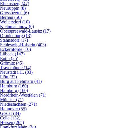
Rheinsberg (47)
Neuruppin (8)
Grossbeeren (6)
Bernau (56)
Woltersdorf (10)
Kleinmachnow (6)
Oberspreewald-Lausitz (17)
Oranienburg (13)
Stahnsdorf (17)
Schleswig-Holstein (403)
Eckernförde (16)
Lübeck (147)
Eutin (25)
Grömitz (45)
Travemünde (14)
Neustadt i.H. (83)
Plön (32)
Burg auf Fehmarn (41)
Hamburg (160)
Hamburg (160)
Nordrhein-Westfalen (71)
Münster (71)
Niedersachsen (271)
Hannover (55)
Goslar (84)
Celle (132)
Hessen (265)
Frankfurt Main (34)