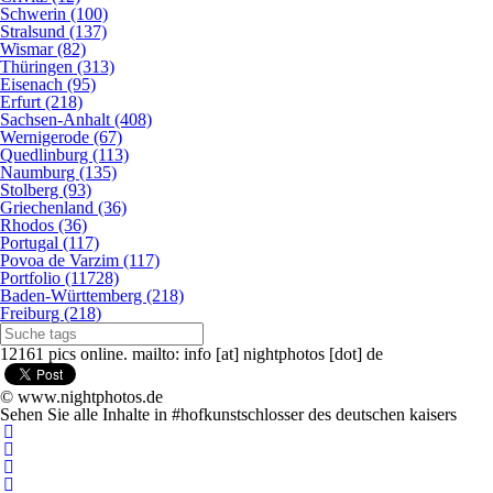
Schwerin (100)
Stralsund (137)
Wismar (82)
Thüringen (313)
Eisenach (95)
Erfurt (218)
Sachsen-Anhalt (408)
Wernigerode (67)
Quedlinburg (113)
Naumburg (135)
Stolberg (93)
Griechenland (36)
Rhodos (36)
Portugal (117)
Povoa de Varzim (117)
Portfolio (11728)
Baden-Württemberg (218)
Freiburg (218)
12161 pics online. mailto: info [at] nightphotos [dot] de
© www.nightphotos.de
Sehen Sie alle Inhalte in #hofkunstschlosser des deutschen kaisers