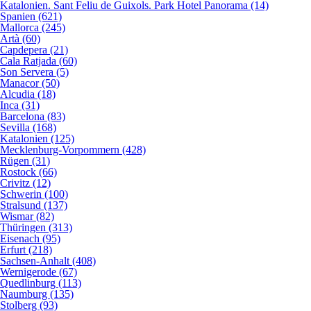
Katalonien. Sant Feliu de Guixols. Park Hotel Panorama (14)
Spanien (621)
Mallorca (245)
Artà (60)
Capdepera (21)
Cala Ratjada (60)
Son Servera (5)
Manacor (50)
Alcudia (18)
Inca (31)
Barcelona (83)
Sevilla (168)
Katalonien (125)
Mecklenburg-Vorpommern (428)
Rügen (31)
Rostock (66)
Crivitz (12)
Schwerin (100)
Stralsund (137)
Wismar (82)
Thüringen (313)
Eisenach (95)
Erfurt (218)
Sachsen-Anhalt (408)
Wernigerode (67)
Quedlinburg (113)
Naumburg (135)
Stolberg (93)