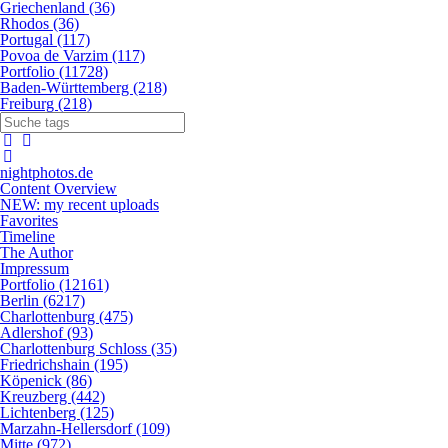
Griechenland (36)
Rhodos (36)
Portugal (117)
Povoa de Varzim (117)
Portfolio (11728)
Baden-Württemberg (218)
Freiburg (218)
nightphotos.de
Content Overview
NEW: my recent uploads
Favorites
Timeline
The Author
Impressum
Portfolio (12161)
Berlin (6217)
Charlottenburg (475)
Adlershof (93)
Charlottenburg Schloss (35)
Friedrichshain (195)
Köpenick (86)
Kreuzberg (442)
Lichtenberg (125)
Marzahn-Hellersdorf (109)
Mitte (972)