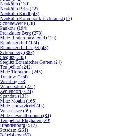
Neukölln (130)
Neukölln Britz (72)
Neukölln Kindl (43)
Neukölln Körnerpark Lichtkunst (17)
Schöneweide (78)
Pankow (194)
Prenzlauer Berg (278)
Mitte Regierungsviertel (119)
Reinickendorf (124)
Reinickendorf Tegel (48)
Schöneberg (388)
Steglitz (386)
Steglitz Botanischer Garten (24)
Tempelhof (242)
Mitte Tiergarten (245)
Treptow (104)
Wedding (78)
Wilmersdorf (275)
Zehlendorf (424)
Spandau (138)
Mitte Moabit (165)
Mitte Hansaviertel (43)
Weissensee (59)
Mitte Gesundbrunnen (81)
Tempelhof Flughafen (39)
Brandenburg (517)
Potsdam (261)
Babelsberg (69)