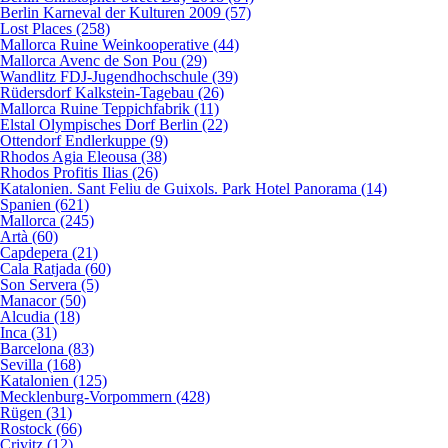
Berlin Karneval der Kulturen 2009 (57)
Lost Places (258)
Mallorca Ruine Weinkooperative (44)
Mallorca Avenc de Son Pou (29)
Wandlitz FDJ-Jugendhochschule (39)
Rüdersdorf Kalkstein-Tagebau (26)
Mallorca Ruine Teppichfabrik (11)
Elstal Olympisches Dorf Berlin (22)
Ottendorf Endlerkuppe (9)
Rhodos Agia Eleousa (38)
Rhodos Profitis Ilias (26)
Katalonien. Sant Feliu de Guixols. Park Hotel Panorama (14)
Spanien (621)
Mallorca (245)
Artà (60)
Capdepera (21)
Cala Ratjada (60)
Son Servera (5)
Manacor (50)
Alcudia (18)
Inca (31)
Barcelona (83)
Sevilla (168)
Katalonien (125)
Mecklenburg-Vorpommern (428)
Rügen (31)
Rostock (66)
Crivitz (12)