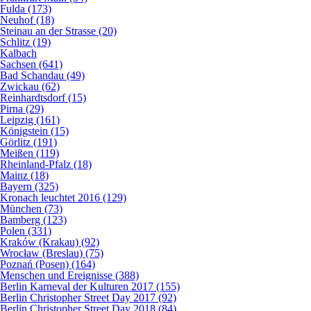
Fulda (173)
Neuhof (18)
Steinau an der Strasse (20)
Schlitz (19)
Kalbach
Sachsen (641)
Bad Schandau (49)
Zwickau (62)
Reinhardtsdorf (15)
Pirna (29)
Leipzig (161)
Königstein (15)
Görlitz (191)
Meißen (119)
Rheinland-Pfalz (18)
Mainz (18)
Bayern (325)
Kronach leuchtet 2016 (129)
München (73)
Bamberg (123)
Polen (331)
Kraków (Krakau) (92)
Wrocław (Breslau) (75)
Poznań (Posen) (164)
Menschen und Ereignisse (388)
Berlin Karneval der Kulturen 2017 (155)
Berlin Christopher Street Day 2017 (92)
Berlin Christopher Street Day 2018 (84)