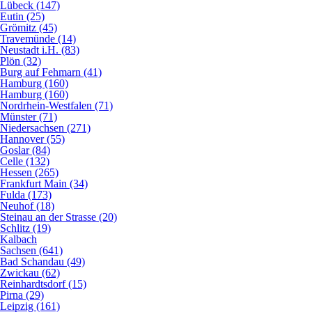
Lübeck (147)
Eutin (25)
Grömitz (45)
Travemünde (14)
Neustadt i.H. (83)
Plön (32)
Burg auf Fehmarn (41)
Hamburg (160)
Hamburg (160)
Nordrhein-Westfalen (71)
Münster (71)
Niedersachsen (271)
Hannover (55)
Goslar (84)
Celle (132)
Hessen (265)
Frankfurt Main (34)
Fulda (173)
Neuhof (18)
Steinau an der Strasse (20)
Schlitz (19)
Kalbach
Sachsen (641)
Bad Schandau (49)
Zwickau (62)
Reinhardtsdorf (15)
Pirna (29)
Leipzig (161)