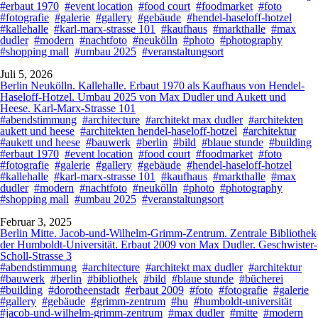
#erbaut 1970
#event location
#food court
#foodmarket
#foto
#fotografie
#galerie
#gallery
#gebäude
#hendel-haseloff-hotzel
#kallehalle
#karl-marx-strasse 101
#kaufhaus
#markthalle
#max
dudler
#modern
#nachtfoto
#neukölln
#photo
#photography
#shopping mall
#umbau 2025
#veranstaltungsort
Juli 5, 2026
Berlin Neukölln. Kallehalle. Erbaut 1970 als Kaufhaus von Hendel-
Haseloff-Hotzel. Umbau 2025 von Max Dudler und Aukett und
Heese. Karl-Marx-Strasse 101
#abendstimmung
#architecture
#architekt max dudler
#architekten
aukett und heese
#architekten hendel-haseloff-hotzel
#architektur
#aukett und heese
#bauwerk
#berlin
#bild
#blaue stunde
#building
#erbaut 1970
#event location
#food court
#foodmarket
#foto
#fotografie
#galerie
#gallery
#gebäude
#hendel-haseloff-hotzel
#kallehalle
#karl-marx-strasse 101
#kaufhaus
#markthalle
#max
dudler
#modern
#nachtfoto
#neukölln
#photo
#photography
#shopping mall
#umbau 2025
#veranstaltungsort
Februar 3, 2025
Berlin Mitte. Jacob-und-Wilhelm-Grimm-Zentrum. Zentrale Bibliothek
der Humboldt-Universität. Erbaut 2009 von Max Dudler. Geschwister-
Scholl-Strasse 3
#abendstimmung
#architecture
#architekt max dudler
#architektur
#bauwerk
#berlin
#bibliothek
#bild
#blaue stunde
#bücherei
#building
#dorotheenstadt
#erbaut 2009
#foto
#fotografie
#galerie
#gallery
#gebäude
#grimm-zentrum
#hu
#humboldt-universität
#jacob-und-wilhelm-grimm-zentrum
#max dudler
#mitte
#modern