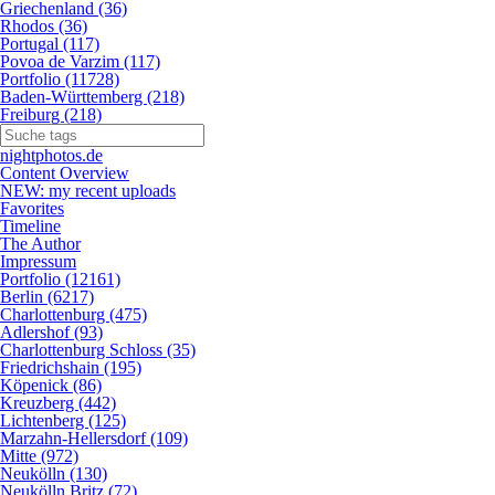
Griechenland (36)
Rhodos (36)
Portugal (117)
Povoa de Varzim (117)
Portfolio (11728)
Baden-Württemberg (218)
Freiburg (218)
nightphotos.de
Content Overview
NEW: my recent uploads
Favorites
Timeline
The Author
Impressum
Portfolio (12161)
Berlin (6217)
Charlottenburg (475)
Adlershof (93)
Charlottenburg Schloss (35)
Friedrichshain (195)
Köpenick (86)
Kreuzberg (442)
Lichtenberg (125)
Marzahn-Hellersdorf (109)
Mitte (972)
Neukölln (130)
Neukölln Britz (72)