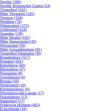
Steglitz (386)
Steglitz Botanischer Garten (24)
Tempelhof (242)
Mitte Tiergarten (245)
Treptow (104)
Wedding (78)
Wilmersdorf (275)
Zehlendorf (424)
Spandau (138)
Mitte Moabit (165)
Mitte Hansaviertel (43)
Weissensee (59)
Mitte Gesundbrunnen (81)
Tempelhof Flughafen (39)
Brandenburg (517)
Potsdam (261)
Babelsberg (69)
Rheinsberg (47)
Neuruppin (8)
Grossbeeren (6)
Bernau (56)
Woltersdorf (10)
Kleinmachnow (6)
Oberspreewald-Lausitz (17)
Oranienburg (13)
Stahnsdorf (17)
Schleswig-Holstein (403)
Eckernförde (16)