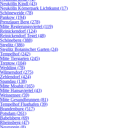
Neukölln Kindl (43)
Neukölln Körnerpark Lichtkunst (17)
Schöneweide (78)
Pankow (194)
Prenzlauer Berg (278)
Mitte Regierungsviertel (119)
Reinickendorf (124)
Reinickendorf Tegel (48)
Schöneberg (388)
Steglitz (386)
Steglitz Botanischer Garten (24)
Tempelhof (242)
Mitte Tiergarten (245)
Treptow (104)
Wedding (78)
Wilmersdorf (275)
Zehlendorf (424)
Spandau (138)
Mitte Moabit (165)
Mitte Hansaviertel (43)
Weissensee (59)
Mitte Gesundbrunnen (81)
Tempelhof Flughafen (39)
Brandenburg (517)
Potsdam (261)
Babelsberg (69)
Rheinsberg (47)
Neuruppin (8)