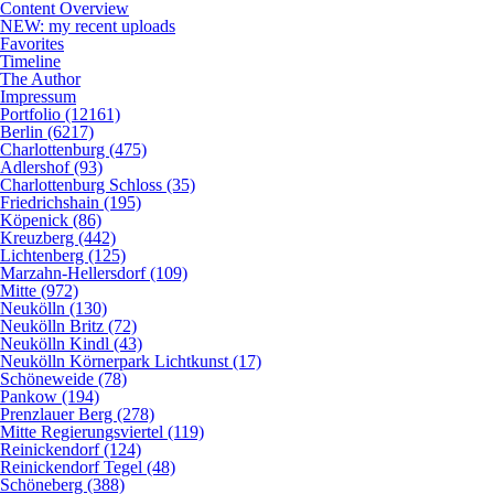
Content Overview
NEW: my recent uploads
Favorites
Timeline
The Author
Impressum
Portfolio (12161)
Berlin (6217)
Charlottenburg (475)
Adlershof (93)
Charlottenburg Schloss (35)
Friedrichshain (195)
Köpenick (86)
Kreuzberg (442)
Lichtenberg (125)
Marzahn-Hellersdorf (109)
Mitte (972)
Neukölln (130)
Neukölln Britz (72)
Neukölln Kindl (43)
Neukölln Körnerpark Lichtkunst (17)
Schöneweide (78)
Pankow (194)
Prenzlauer Berg (278)
Mitte Regierungsviertel (119)
Reinickendorf (124)
Reinickendorf Tegel (48)
Schöneberg (388)