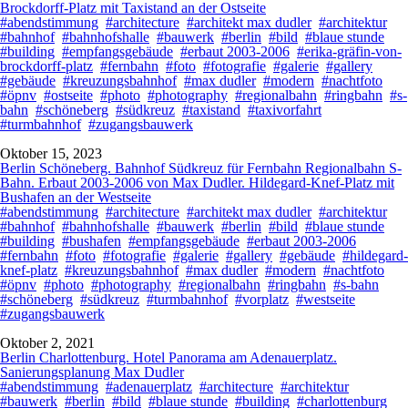
Brockdorff-Platz mit Taxistand an der Ostseite
#abendstimmung
#architecture
#architekt max dudler
#architektur
#bahnhof
#bahnhofshalle
#bauwerk
#berlin
#bild
#blaue stunde
#building
#empfangsgebäude
#erbaut 2003-2006
#erika-gräfin-von-
brockdorff-platz
#fernbahn
#foto
#fotografie
#galerie
#gallery
#gebäude
#kreuzungsbahnhof
#max dudler
#modern
#nachtfoto
#öpnv
#ostseite
#photo
#photography
#regionalbahn
#ringbahn
#s-
bahn
#schöneberg
#südkreuz
#taxistand
#taxivorfahrt
#turmbahnhof
#zugangsbauwerk
Oktober 15, 2023
Berlin Schöneberg. Bahnhof Südkreuz für Fernbahn Regionalbahn S-
Bahn. Erbaut 2003-2006 von Max Dudler. Hildegard-Knef-Platz mit
Bushafen an der Westseite
#abendstimmung
#architecture
#architekt max dudler
#architektur
#bahnhof
#bahnhofshalle
#bauwerk
#berlin
#bild
#blaue stunde
#building
#bushafen
#empfangsgebäude
#erbaut 2003-2006
#fernbahn
#foto
#fotografie
#galerie
#gallery
#gebäude
#hildegard-
knef-platz
#kreuzungsbahnhof
#max dudler
#modern
#nachtfoto
#öpnv
#photo
#photography
#regionalbahn
#ringbahn
#s-bahn
#schöneberg
#südkreuz
#turmbahnhof
#vorplatz
#westseite
#zugangsbauwerk
Oktober 2, 2021
Berlin Charlottenburg. Hotel Panorama am Adenauerplatz.
Sanierungsplanung Max Dudler
#abendstimmung
#adenauerplatz
#architecture
#architektur
#bauwerk
#berlin
#bild
#blaue stunde
#building
#charlottenburg