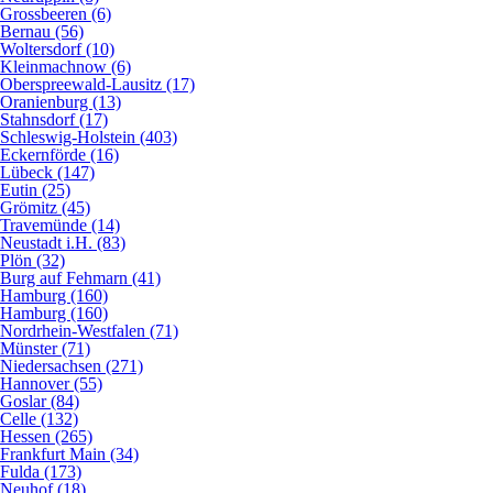
Grossbeeren (6)
Bernau (56)
Woltersdorf (10)
Kleinmachnow (6)
Oberspreewald-Lausitz (17)
Oranienburg (13)
Stahnsdorf (17)
Schleswig-Holstein (403)
Eckernförde (16)
Lübeck (147)
Eutin (25)
Grömitz (45)
Travemünde (14)
Neustadt i.H. (83)
Plön (32)
Burg auf Fehmarn (41)
Hamburg (160)
Hamburg (160)
Nordrhein-Westfalen (71)
Münster (71)
Niedersachsen (271)
Hannover (55)
Goslar (84)
Celle (132)
Hessen (265)
Frankfurt Main (34)
Fulda (173)
Neuhof (18)