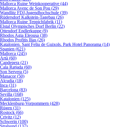
Mallorca Ruine Weinkooperative (44)
Mallorca Avenc de Son Pou (29)
Wandlitz FDJ-Jugendhochschule (39)
Rüdersdorf Kalkstein-Tagebau (26)
Mallorca Ruine Teppichfabrik (11)
Elstal Olympisches Dorf Berlin (22)
Ottendorf Endlerkuppe (9)
Rhodos Agia Eleousa (38)
Rhodos Profitis Ilias (26)
Katalonien. Sant Feliu de Guixols. Park Hotel Panorama (14)
Spanien (621)
Mallorca (245)
Artà (60)
Capdepera (21)
Cala Ratjada (60)
Son Servera (5)
Manacor (50)
Alcudia (18)
Inca (31)
Barcelona (83)
Sevilla (168)
Katalonien (125)
Mecklenburg-Vorpommern (428)
Rügen (31)
Rostock (66)
Crivitz (12)
Schwerin (100)
Stralsund (137)