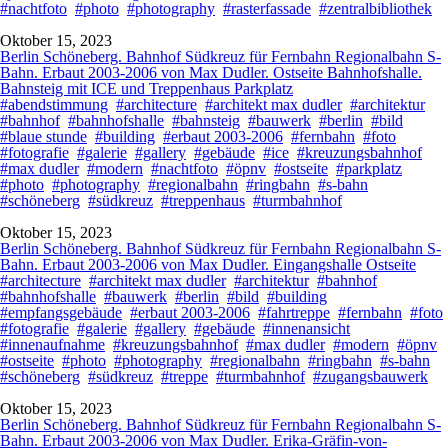
#nachtfoto
#photo
#photography
#rasterfassade
#zentralbibliothek
Oktober 15, 2023
Berlin Schöneberg. Bahnhof Südkreuz für Fernbahn Regionalbahn S-
Bahn. Erbaut 2003-2006 von Max Dudler. Ostseite Bahnhofshalle.
Bahnsteig mit ICE und Treppenhaus Parkplatz
#abendstimmung
#architecture
#architekt max dudler
#architektur
#bahnhof
#bahnhofshalle
#bahnsteig
#bauwerk
#berlin
#bild
#blaue stunde
#building
#erbaut 2003-2006
#fernbahn
#foto
#fotografie
#galerie
#gallery
#gebäude
#ice
#kreuzungsbahnhof
#max dudler
#modern
#nachtfoto
#öpnv
#ostseite
#parkplatz
#photo
#photography
#regionalbahn
#ringbahn
#s-bahn
#schöneberg
#südkreuz
#treppenhaus
#turmbahnhof
Oktober 15, 2023
Berlin Schöneberg. Bahnhof Südkreuz für Fernbahn Regionalbahn S-
Bahn. Erbaut 2003-2006 von Max Dudler. Eingangshalle Ostseite
#architecture
#architekt max dudler
#architektur
#bahnhof
#bahnhofshalle
#bauwerk
#berlin
#bild
#building
#empfangsgebäude
#erbaut 2003-2006
#fahrtreppe
#fernbahn
#foto
#fotografie
#galerie
#gallery
#gebäude
#innenansicht
#innenaufnahme
#kreuzungsbahnhof
#max dudler
#modern
#öpnv
#ostseite
#photo
#photography
#regionalbahn
#ringbahn
#s-bahn
#schöneberg
#südkreuz
#treppe
#turmbahnhof
#zugangsbauwerk
Oktober 15, 2023
Berlin Schöneberg. Bahnhof Südkreuz für Fernbahn Regionalbahn S-
Bahn. Erbaut 2003-2006 von Max Dudler. Erika-Gräfin-von-