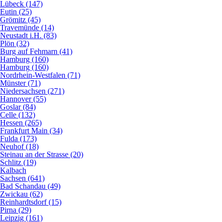
Lübeck (147)
Eutin (25)
Grömitz (45)
Travemünde (14)
Neustadt i.H. (83)
Plön (32)
Burg auf Fehmarn (41)
Hamburg (160)
Hamburg (160)
Nordrhein-Westfalen (71)
Münster (71)
Niedersachsen (271)
Hannover (55)
Goslar (84)
Celle (132)
Hessen (265)
Frankfurt Main (34)
Fulda (173)
Neuhof (18)
Steinau an der Strasse (20)
Schlitz (19)
Kalbach
Sachsen (641)
Bad Schandau (49)
Zwickau (62)
Reinhardtsdorf (15)
Pirna (29)
Leipzig (161)