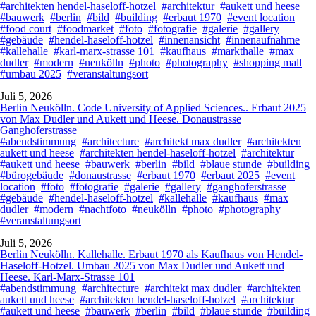
#architekten hendel-haseloff-hotzel
#architektur
#aukett und heese
#bauwerk
#berlin
#bild
#building
#erbaut 1970
#event location
#food court
#foodmarket
#foto
#fotografie
#galerie
#gallery
#gebäude
#hendel-haseloff-hotzel
#innenansicht
#innenaufnahme
#kallehalle
#karl-marx-strasse 101
#kaufhaus
#markthalle
#max
dudler
#modern
#neukölln
#photo
#photography
#shopping mall
#umbau 2025
#veranstaltungsort
Juli 5, 2026
Berlin Neukölln. Code University of Applied Sciences.. Erbaut 2025
von Max Dudler und Aukett und Heese. Donaustrasse
Ganghoferstrasse
#abendstimmung
#architecture
#architekt max dudler
#architekten
aukett und heese
#architekten hendel-haseloff-hotzel
#architektur
#aukett und heese
#bauwerk
#berlin
#bild
#blaue stunde
#building
#bürogebäude
#donaustrasse
#erbaut 1970
#erbaut 2025
#event
location
#foto
#fotografie
#galerie
#gallery
#ganghoferstrasse
#gebäude
#hendel-haseloff-hotzel
#kallehalle
#kaufhaus
#max
dudler
#modern
#nachtfoto
#neukölln
#photo
#photography
#veranstaltungsort
Juli 5, 2026
Berlin Neukölln. Kallehalle. Erbaut 1970 als Kaufhaus von Hendel-
Haseloff-Hotzel. Umbau 2025 von Max Dudler und Aukett und
Heese. Karl-Marx-Strasse 101
#abendstimmung
#architecture
#architekt max dudler
#architekten
aukett und heese
#architekten hendel-haseloff-hotzel
#architektur
#aukett und heese
#bauwerk
#berlin
#bild
#blaue stunde
#building