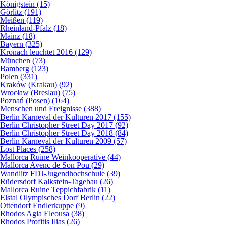
Königstein (15)
Görlitz (191)
Meißen (119)
Rheinland-Pfalz (18)
Mainz (18)
Bayern (325)
Kronach leuchtet 2016 (129)
München (73)
Bamberg (123)
Polen (331)
Kraków (Krakau) (92)
Wrocław (Breslau) (75)
Poznań (Posen) (164)
Menschen und Ereignisse (388)
Berlin Karneval der Kulturen 2017 (155)
Berlin Christopher Street Day 2017 (92)
Berlin Christopher Street Day 2018 (84)
Berlin Karneval der Kulturen 2009 (57)
Lost Places (258)
Mallorca Ruine Weinkooperative (44)
Mallorca Avenc de Son Pou (29)
Wandlitz FDJ-Jugendhochschule (39)
Rüdersdorf Kalkstein-Tagebau (26)
Mallorca Ruine Teppichfabrik (11)
Elstal Olympisches Dorf Berlin (22)
Ottendorf Endlerkuppe (9)
Rhodos Agia Eleousa (38)
Rhodos Profitis Ilias (26)