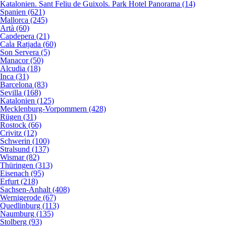
Katalonien. Sant Feliu de Guixols. Park Hotel Panorama (14)
Spanien (621)
Mallorca (245)
Artà (60)
Capdepera (21)
Cala Ratjada (60)
Son Servera (5)
Manacor (50)
Alcudia (18)
Inca (31)
Barcelona (83)
Sevilla (168)
Katalonien (125)
Mecklenburg-Vorpommern (428)
Rügen (31)
Rostock (66)
Crivitz (12)
Schwerin (100)
Stralsund (137)
Wismar (82)
Thüringen (313)
Eisenach (95)
Erfurt (218)
Sachsen-Anhalt (408)
Wernigerode (67)
Quedlinburg (113)
Naumburg (135)
Stolberg (93)