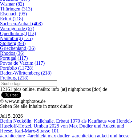
Wismar (82)
Thüringen (313)
Eisenach (95)
Erfurt (218)
Sachsen-Anhalt (408)
Wernigerode (67)
Quedlinburg (113)
Naumburg (135)
Stolberg (93)
Griechenland (36)
Rhodos (36)
Portugal (117)
Povoa de Varzim (117)
Portfolio (11728)
Baden-Württemberg (218)
Freiburg (218)
12161 pics online. mailto: info [at] nightphotos [dot] de
© www.nightphotos.de
Sehen Sie alle Inhalte in #max dudler
Juli 5, 2026
Berlin Neukölln. Kallehalle. Erbaut 1970 als Kaufhaus von Hendel-
Haseloff-Hotzel. Umbau 2025 von Max Dudler und Aukett und
Heese. Karl-Marx-Strasse 101
#architecture
#architekt max dudler
#architekten aukett und heese