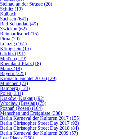
Steinau an der Strasse (20)
Schlitz (19)
Kalbach
Sachsen (641)
Bad Schandau (49)
Zwickau (62)
Reinhardtsdorf (15)
Pirna (29)
Leipzig (161)
Königstein (15)
Görlitz (191)
Meißen (119)
Rheinland-Pfalz (18)
Mainz (18)
Bayern (325)
Kronach leuchtet 2016 (129)
München (73)
Bamberg (123)
Polen (331)
Kraków (Krakau) (92)
Wrocław (Breslau) (75)
Poznań (Posen) (164)
Menschen und Ereignisse (388)
Berlin Karneval der Kulturen 2017 (155)
Berlin Christopher Street Day 2017 (92)
Berlin Christopher Street Day 2018 (84)
Berlin Karneval der Kulturen 2009 (57)
Lost Places (258)