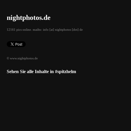
nightphotos.de
12161 pics online. mailto: info [at] nightphotos [dot] de
© www.nightphotos.de
Sehen Sie alle Inhalte in #spitzhelm