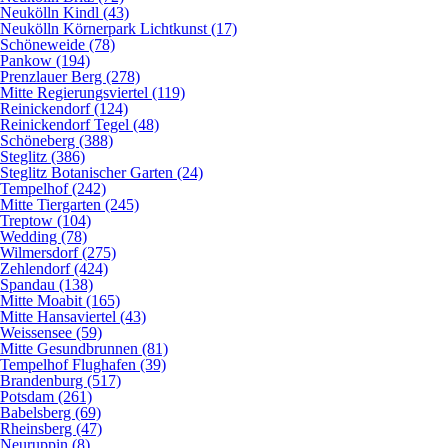
Neukölln Kindl (43)
Neukölln Körnerpark Lichtkunst (17)
Schöneweide (78)
Pankow (194)
Prenzlauer Berg (278)
Mitte Regierungsviertel (119)
Reinickendorf (124)
Reinickendorf Tegel (48)
Schöneberg (388)
Steglitz (386)
Steglitz Botanischer Garten (24)
Tempelhof (242)
Mitte Tiergarten (245)
Treptow (104)
Wedding (78)
Wilmersdorf (275)
Zehlendorf (424)
Spandau (138)
Mitte Moabit (165)
Mitte Hansaviertel (43)
Weissensee (59)
Mitte Gesundbrunnen (81)
Tempelhof Flughafen (39)
Brandenburg (517)
Potsdam (261)
Babelsberg (69)
Rheinsberg (47)
Neuruppin (8)