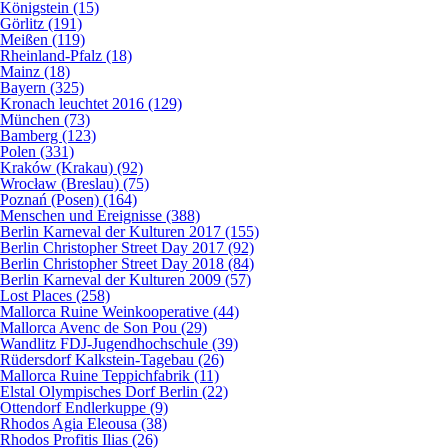
Königstein (15)
Görlitz (191)
Meißen (119)
Rheinland-Pfalz (18)
Mainz (18)
Bayern (325)
Kronach leuchtet 2016 (129)
München (73)
Bamberg (123)
Polen (331)
Kraków (Krakau) (92)
Wrocław (Breslau) (75)
Poznań (Posen) (164)
Menschen und Ereignisse (388)
Berlin Karneval der Kulturen 2017 (155)
Berlin Christopher Street Day 2017 (92)
Berlin Christopher Street Day 2018 (84)
Berlin Karneval der Kulturen 2009 (57)
Lost Places (258)
Mallorca Ruine Weinkooperative (44)
Mallorca Avenc de Son Pou (29)
Wandlitz FDJ-Jugendhochschule (39)
Rüdersdorf Kalkstein-Tagebau (26)
Mallorca Ruine Teppichfabrik (11)
Elstal Olympisches Dorf Berlin (22)
Ottendorf Endlerkuppe (9)
Rhodos Agia Eleousa (38)
Rhodos Profitis Ilias (26)