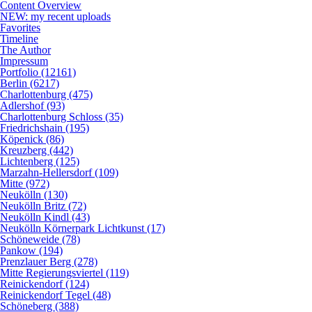
Content Overview
NEW: my recent uploads
Favorites
Timeline
The Author
Impressum
Portfolio (12161)
Berlin (6217)
Charlottenburg (475)
Adlershof (93)
Charlottenburg Schloss (35)
Friedrichshain (195)
Köpenick (86)
Kreuzberg (442)
Lichtenberg (125)
Marzahn-Hellersdorf (109)
Mitte (972)
Neukölln (130)
Neukölln Britz (72)
Neukölln Kindl (43)
Neukölln Körnerpark Lichtkunst (17)
Schöneweide (78)
Pankow (194)
Prenzlauer Berg (278)
Mitte Regierungsviertel (119)
Reinickendorf (124)
Reinickendorf Tegel (48)
Schöneberg (388)