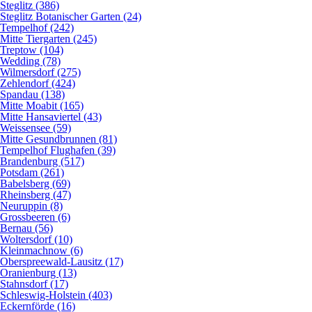
Steglitz (386)
Steglitz Botanischer Garten (24)
Tempelhof (242)
Mitte Tiergarten (245)
Treptow (104)
Wedding (78)
Wilmersdorf (275)
Zehlendorf (424)
Spandau (138)
Mitte Moabit (165)
Mitte Hansaviertel (43)
Weissensee (59)
Mitte Gesundbrunnen (81)
Tempelhof Flughafen (39)
Brandenburg (517)
Potsdam (261)
Babelsberg (69)
Rheinsberg (47)
Neuruppin (8)
Grossbeeren (6)
Bernau (56)
Woltersdorf (10)
Kleinmachnow (6)
Oberspreewald-Lausitz (17)
Oranienburg (13)
Stahnsdorf (17)
Schleswig-Holstein (403)
Eckernförde (16)