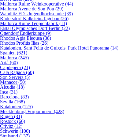
Mallorca Ruine Weinkooperative (44)
Mallorca Avenc de Son Pou (29)
Wandlitz FDJ-Jugendhochschule (39)
Rüdersdorf Kalkstein-Tagebau (26)
Mallorca Ruine Teppichfabrik (11)
Elstal Olympisches Dorf Berlin (22)
Ottendorf Endlerkuppe (9)
Rhodos Agia Eleousa (38)
Rhodos Profitis Ilias (26)
Katalonien. Sant Feliu de Guixols. Park Hotel Panorama (14)
Spanien (621)
Mallorca (245)
Artà (60)
Capdepera (21)
Cala Ratjada (60)
Son Servera (5)
Manacor (50)
Alcudia (18)
Inca (31)
Barcelona (83)
Sevilla (168)
Katalonien (125)
Mecklenburg-Vorpommern (428)
Rügen (31)
Rostock (66)
Crivitz (12)
Schwerin (100)
Stralsund (137)