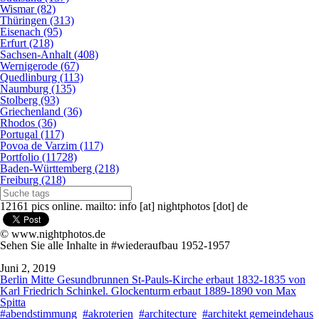
Wismar (82)
Thüringen (313)
Eisenach (95)
Erfurt (218)
Sachsen-Anhalt (408)
Wernigerode (67)
Quedlinburg (113)
Naumburg (135)
Stolberg (93)
Griechenland (36)
Rhodos (36)
Portugal (117)
Povoa de Varzim (117)
Portfolio (11728)
Baden-Württemberg (218)
Freiburg (218)
12161 pics online. mailto: info [at] nightphotos [dot] de
© www.nightphotos.de
Sehen Sie alle Inhalte in #wiederaufbau 1952-1957
Juni 2, 2019
Berlin Mitte Gesundbrunnen St-Pauls-Kirche erbaut 1832-1835 von
Karl Friedrich Schinkel. Glockenturm erbaut 1889-1890 von Max
Spitta
#abendstimmung
#akroterien
#architecture
#architekt gemeindehaus