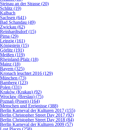
Steinau an der Strasse (20)
Schlitz (19)
Kalbach
Sachsen (641)
Bad Schandau (49)
Zwickau (62)
Reinhardtsdorf (15)
Pirna (29)
Leipzig (161)
Königstein (15)
Görlitz (191)
Meißen (119)
Rheinland-Pfalz (18)
Mainz (18)
Bayern (325)
Kronach leuchtet 2016 (129)
München (73)
Bamberg (123)
Polen (331)
Kraków (Krakau) (92)
Wrocław (Breslau) (75)
Poznań (Posen) (164)
Menschen und Ereignisse (388)
Berlin Karneval der Kulturen 2017 (155)
Berlin Christopher Street Day 2017 (92)
Berlin Christopher Street Day 2018 (84)
Berlin Karneval der Kulturen 2009 (57)
Lost Places (258)