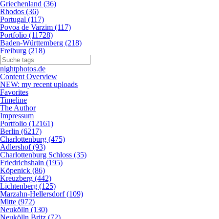
Griechenland (36)
Rhodos (36)
Portugal (117)
Povoa de Varzim (117)
Portfolio (11728)
Baden-Württemberg (218)
Freiburg (218)
nightphotos.de
Content Overview
NEW: my recent uploads
Favorites
Timeline
The Author
Impressum
Portfolio (12161)
Berlin (6217)
Charlottenburg (475)
Adlershof (93)
Charlottenburg Schloss (35)
Friedrichshain (195)
Köpenick (86)
Kreuzberg (442)
Lichtenberg (125)
Marzahn-Hellersdorf (109)
Mitte (972)
Neukölln (130)
Neukölln Britz (72)