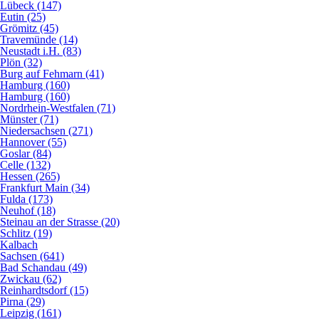
Lübeck (147)
Eutin (25)
Grömitz (45)
Travemünde (14)
Neustadt i.H. (83)
Plön (32)
Burg auf Fehmarn (41)
Hamburg (160)
Hamburg (160)
Nordrhein-Westfalen (71)
Münster (71)
Niedersachsen (271)
Hannover (55)
Goslar (84)
Celle (132)
Hessen (265)
Frankfurt Main (34)
Fulda (173)
Neuhof (18)
Steinau an der Strasse (20)
Schlitz (19)
Kalbach
Sachsen (641)
Bad Schandau (49)
Zwickau (62)
Reinhardtsdorf (15)
Pirna (29)
Leipzig (161)