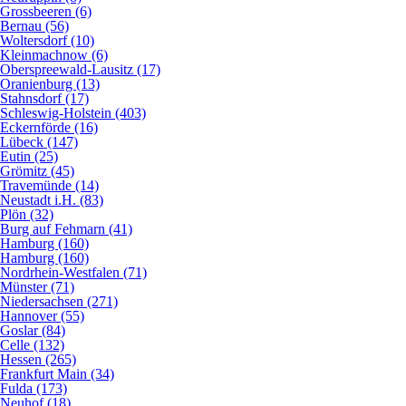
Grossbeeren (6)
Bernau (56)
Woltersdorf (10)
Kleinmachnow (6)
Oberspreewald-Lausitz (17)
Oranienburg (13)
Stahnsdorf (17)
Schleswig-Holstein (403)
Eckernförde (16)
Lübeck (147)
Eutin (25)
Grömitz (45)
Travemünde (14)
Neustadt i.H. (83)
Plön (32)
Burg auf Fehmarn (41)
Hamburg (160)
Hamburg (160)
Nordrhein-Westfalen (71)
Münster (71)
Niedersachsen (271)
Hannover (55)
Goslar (84)
Celle (132)
Hessen (265)
Frankfurt Main (34)
Fulda (173)
Neuhof (18)