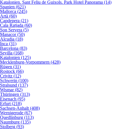
Katalonien. Sant Feliu de Guixols. Park Hotel Panorama (14)
Spanien (621)
Mallorca (245)
Artà (60)
Capdepera (21)
Cala Ratjada (60)
Son Servera (5)
Manacor (50)
Alcudia (18)
Inca (31)
Barcelona (83)
Sevilla (168)
Katalonien (125)
Mecklenburg-Vorpommern (428)
Rügen (31)
Rostock (66)
Crivitz (12)
Schwerin (100)
Stralsund (137)
Wismar (82)
Thüringen (313)
Eisenach (95)
Erfurt (218)
Sachsen-Anhalt (408)
Wernigerode (67)
Quedlinburg (113)
Naumburg (135)
Stolberg (93)