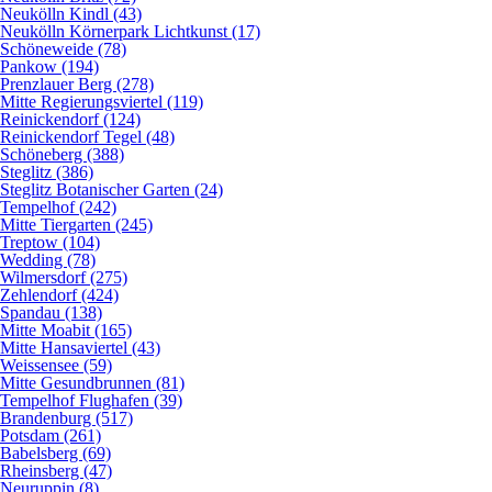
Neukölln Kindl (43)
Neukölln Körnerpark Lichtkunst (17)
Schöneweide (78)
Pankow (194)
Prenzlauer Berg (278)
Mitte Regierungsviertel (119)
Reinickendorf (124)
Reinickendorf Tegel (48)
Schöneberg (388)
Steglitz (386)
Steglitz Botanischer Garten (24)
Tempelhof (242)
Mitte Tiergarten (245)
Treptow (104)
Wedding (78)
Wilmersdorf (275)
Zehlendorf (424)
Spandau (138)
Mitte Moabit (165)
Mitte Hansaviertel (43)
Weissensee (59)
Mitte Gesundbrunnen (81)
Tempelhof Flughafen (39)
Brandenburg (517)
Potsdam (261)
Babelsberg (69)
Rheinsberg (47)
Neuruppin (8)