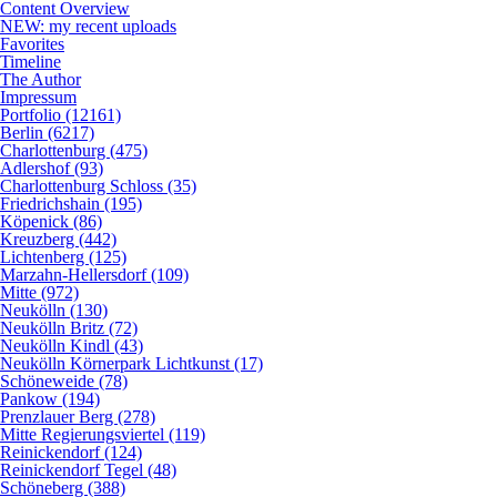
Content Overview
NEW: my recent uploads
Favorites
Timeline
The Author
Impressum
Portfolio (12161)
Berlin (6217)
Charlottenburg (475)
Adlershof (93)
Charlottenburg Schloss (35)
Friedrichshain (195)
Köpenick (86)
Kreuzberg (442)
Lichtenberg (125)
Marzahn-Hellersdorf (109)
Mitte (972)
Neukölln (130)
Neukölln Britz (72)
Neukölln Kindl (43)
Neukölln Körnerpark Lichtkunst (17)
Schöneweide (78)
Pankow (194)
Prenzlauer Berg (278)
Mitte Regierungsviertel (119)
Reinickendorf (124)
Reinickendorf Tegel (48)
Schöneberg (388)