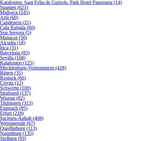
Katalonien. Sant Feliu de Guixols. Park Hotel Panorama (14)
Spanien (621)
Mallorca (245)
Artà (60)
Capdepera (21)
Cala Ratjada (60)
Son Servera (5)
Manacor (50)
Alcudia (18)
Inca (31)
Barcelona (83)
Sevilla (168)
Katalonien (125)
Mecklenburg-Vorpommern (428)
Rügen (31)
Rostock (66)
Crivitz (12)
Schwerin (100)
Stralsund (137)
Wismar (82)
Thüringen (313)
Eisenach (95)
Erfurt (218)
Sachsen-Anhalt (408)
Wernigerode (67)
Quedlinburg (113)
Naumburg (135)
Stolberg (93)