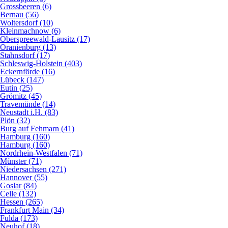
Grossbeeren (6)
Bernau (56)
Woltersdorf (10)
Kleinmachnow (6)
Oberspreewald-Lausitz (17)
Oranienburg (13)
Stahnsdorf (17)
Schleswig-Holstein (403)
Eckernförde (16)
Lübeck (147)
Eutin (25)
Grömitz (45)
Travemünde (14)
Neustadt i.H. (83)
Plön (32)
Burg auf Fehmarn (41)
Hamburg (160)
Hamburg (160)
Nordrhein-Westfalen (71)
Münster (71)
Niedersachsen (271)
Hannover (55)
Goslar (84)
Celle (132)
Hessen (265)
Frankfurt Main (34)
Fulda (173)
Neuhof (18)