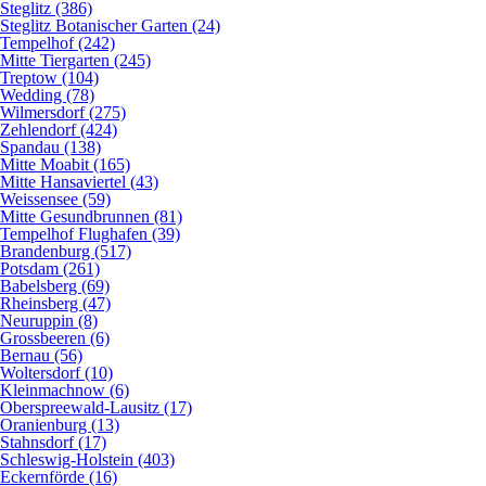
Steglitz (386)
Steglitz Botanischer Garten (24)
Tempelhof (242)
Mitte Tiergarten (245)
Treptow (104)
Wedding (78)
Wilmersdorf (275)
Zehlendorf (424)
Spandau (138)
Mitte Moabit (165)
Mitte Hansaviertel (43)
Weissensee (59)
Mitte Gesundbrunnen (81)
Tempelhof Flughafen (39)
Brandenburg (517)
Potsdam (261)
Babelsberg (69)
Rheinsberg (47)
Neuruppin (8)
Grossbeeren (6)
Bernau (56)
Woltersdorf (10)
Kleinmachnow (6)
Oberspreewald-Lausitz (17)
Oranienburg (13)
Stahnsdorf (17)
Schleswig-Holstein (403)
Eckernförde (16)