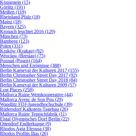
Königstein (15)
Görlitz (191)
Meißen (119)
Rheinland-Pfalz (18)
Mainz (18)
Bayern (325)
Kronach leuchtet 2016 (129)
München (73)
Bamberg (123)
Polen (331)
Kraków (Krakau) (92)
Wrocław (Breslau) (75)
Poznań (Posen) (164)
Menschen und Ereignisse (388)
Berlin Karneval der Kulturen 2017 (155)
Berlin Christopher Street Day 2017 (92)
Berlin Christopher Street Day 2018 (84)
Berlin Karneval der Kulturen 2009 (57)
Lost Places (258)
Mallorca Ruine Weinkooperative (44)
Mallorca Avenc de Son Pou (29)
Wandlitz FDJ-Jugendhochschule (39)
Rüdersdorf Kalkstein-Tagebau (26)
Mallorca Ruine Teppichfabrik (11)
Elstal Olympisches Dorf Berlin (22)
Ottendorf Endlerkuppe (9)
Rhodos Agia Eleousa (38)
Rhodos Profitis Ilias (26)