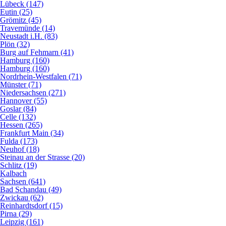
Lübeck (147)
Eutin (25)
Grömitz (45)
Travemünde (14)
Neustadt i.H. (83)
Plön (32)
Burg auf Fehmarn (41)
Hamburg (160)
Hamburg (160)
Nordrhein-Westfalen (71)
Münster (71)
Niedersachsen (271)
Hannover (55)
Goslar (84)
Celle (132)
Hessen (265)
Frankfurt Main (34)
Fulda (173)
Neuhof (18)
Steinau an der Strasse (20)
Schlitz (19)
Kalbach
Sachsen (641)
Bad Schandau (49)
Zwickau (62)
Reinhardtsdorf (15)
Pirna (29)
Leipzig (161)