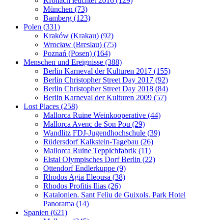
Kronach leuchtet 2016 (129)
München (73)
Bamberg (123)
Polen (331)
Kraków (Krakau) (92)
Wrocław (Breslau) (75)
Poznań (Posen) (164)
Menschen und Ereignisse (388)
Berlin Karneval der Kulturen 2017 (155)
Berlin Christopher Street Day 2017 (92)
Berlin Christopher Street Day 2018 (84)
Berlin Karneval der Kulturen 2009 (57)
Lost Places (258)
Mallorca Ruine Weinkooperative (44)
Mallorca Avenc de Son Pou (29)
Wandlitz FDJ-Jugendhochschule (39)
Rüdersdorf Kalkstein-Tagebau (26)
Mallorca Ruine Teppichfabrik (11)
Elstal Olympisches Dorf Berlin (22)
Ottendorf Endlerkuppe (9)
Rhodos Agia Eleousa (38)
Rhodos Profitis Ilias (26)
Katalonien. Sant Feliu de Guixols. Park Hotel
Panorama (14)
Spanien (621)