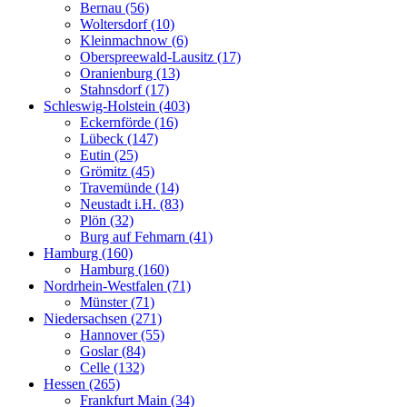
Bernau (56)
Woltersdorf (10)
Kleinmachnow (6)
Oberspreewald-Lausitz (17)
Oranienburg (13)
Stahnsdorf (17)
Schleswig-Holstein (403)
Eckernförde (16)
Lübeck (147)
Eutin (25)
Grömitz (45)
Travemünde (14)
Neustadt i.H. (83)
Plön (32)
Burg auf Fehmarn (41)
Hamburg (160)
Hamburg (160)
Nordrhein-Westfalen (71)
Münster (71)
Niedersachsen (271)
Hannover (55)
Goslar (84)
Celle (132)
Hessen (265)
Frankfurt Main (34)