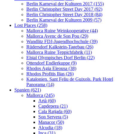
Berlin Karneval der Kulturen 2017 (155)
Berlin Christopher Street Day 2017 (92)
Berlin Christopher Street Day 2018 (84)
Berlin Karneval der Kulturen 2009 (57)
Lost Places (258)
Mallorca Ruine Weinkooperative (44)
Mallorca Avenc de Son Pou (29)
Wandlitz FDJ-Jugendhochschule (39)
Rüdersdorf Kalkstein-Tagebau (26)
Mallorca Ruine Teppichfabrik (11)
Elstal Olympisches Dorf Berlin (22)
Ottendorf Endlerkuppe (9)
Rhodos Agia Eleousa (38)
Rhodos Profitis Ilias (26)
Katalonien. Sant Feliu de Guixols. Park Hotel
Panorama (14)
Spanien (621)
Mallorca (245)
Artà (60)
Capdepera (21)
Cala Ratjada (60)
Son Servera (5)
Manacor (50)
Alcudia (18)
Inca (31)