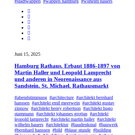
#stadtwappen
#wappen hamburg
#wilhelm hauers
Juni 15, 2025
Hamburg Rathaus. Erbaut 1886-1897 von
Martin Haller und Leopold Lamprecht
und anderen in Neorenaissance aus
Sandstein. St. Michael. Rathausmarkt
#abendstimmung
#architecture
#architekt bernhard
hanssen
#architekt emil meerwein
#architekt gustav
zinnow
#architekt henry robertson
#architekt hugo
stammann
#architekt johannes grotjan
#architekt
leopold lamprecht
#architekt martin haller
#architekt
wilhelm hauers
#architektur
#baudenkmal
#bauwerk
#bernhard hanssen
#bild
#blaue stunde
#building