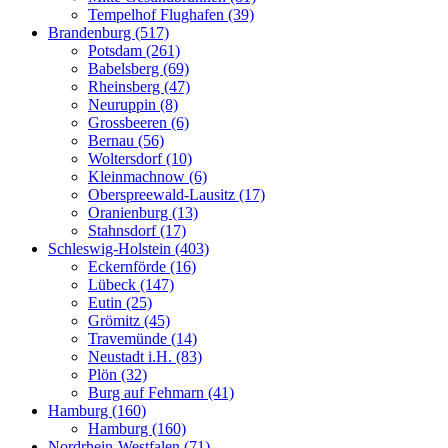
Tempelhof Flughafen (39)
Brandenburg (517)
Potsdam (261)
Babelsberg (69)
Rheinsberg (47)
Neuruppin (8)
Grossbeeren (6)
Bernau (56)
Woltersdorf (10)
Kleinmachnow (6)
Oberspreewald-Lausitz (17)
Oranienburg (13)
Stahnsdorf (17)
Schleswig-Holstein (403)
Eckernförde (16)
Lübeck (147)
Eutin (25)
Grömitz (45)
Travemünde (14)
Neustadt i.H. (83)
Plön (32)
Burg auf Fehmarn (41)
Hamburg (160)
Hamburg (160)
Nordrhein-Westfalen (71)