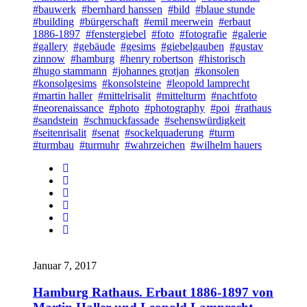
#bauwerk
#bernhard hanssen
#bild
#blaue stunde
#building
#bürgerschaft
#emil meerwein
#erbaut
1886-1897
#fenstergiebel
#foto
#fotografie
#galerie
#gallery
#gebäude
#gesims
#giebelgauben
#gustav
zinnow
#hamburg
#henry robertson
#historisch
#hugo stammann
#johannes grotjan
#konsolen
#konsolgesims
#konsolsteine
#leopold lamprecht
#martin haller
#mittelrisalit
#mittelturm
#nachtfoto
#neorenaissance
#photo
#photography
#poi
#rathaus
#sandstein
#schmuckfassade
#sehenswürdigkeit
#seitenrisalit
#senat
#sockelquaderung
#turm
#turmbau
#turmuhr
#wahrzeichen
#wilhelm hauers
Januar 7, 2017
Hamburg Rathaus. Erbaut 1886-1897 von