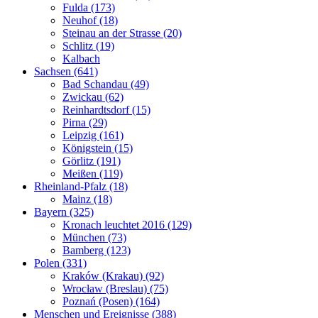
Fulda (173)
Neuhof (18)
Steinau an der Strasse (20)
Schlitz (19)
Kalbach
Sachsen (641)
Bad Schandau (49)
Zwickau (62)
Reinhardtsdorf (15)
Pirna (29)
Leipzig (161)
Königstein (15)
Görlitz (191)
Meißen (119)
Rheinland-Pfalz (18)
Mainz (18)
Bayern (325)
Kronach leuchtet 2016 (129)
München (73)
Bamberg (123)
Polen (331)
Kraków (Krakau) (92)
Wrocław (Breslau) (75)
Poznań (Posen) (164)
Menschen und Ereignisse (388)