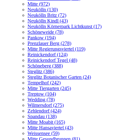
Mitte (972)
Neukölln (130)
Neukölln Britz (72)
Neukölln Kindl (43)
Neukölln Körnerpark Lichtkunst (17)
Schöneweide (78)
Pankow (194)
Prenzlauer Berg (278)
Mitte Regierungsviertel (119)
Reinickendorf (124)
Reinickendorf Tegel (48)
Schöneberg (388)
Steglitz (386)
Steglitz Botanischer Garten (24)
Tempelhof (242)
Mitte Tiergarten (245)
Treptow (104)
Wedding (78)
Wilmersdorf (275)
Zehlendorf (424)
Spandau (138)
Mitte Moabit (165)
Mitte Hansaviertel (43)
Weissensee (59)
Mitte Gesundbrunnen (81)