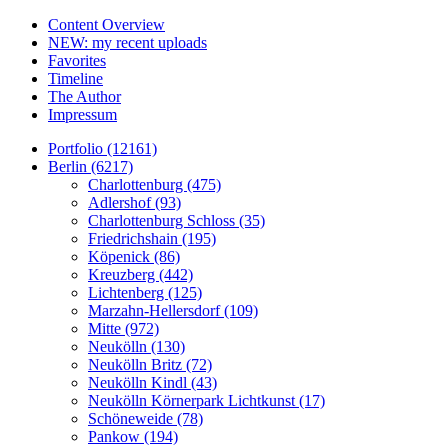
Content Overview
NEW: my recent uploads
Favorites
Timeline
The Author
Impressum
Portfolio (12161)
Berlin (6217)
Charlottenburg (475)
Adlershof (93)
Charlottenburg Schloss (35)
Friedrichshain (195)
Köpenick (86)
Kreuzberg (442)
Lichtenberg (125)
Marzahn-Hellersdorf (109)
Mitte (972)
Neukölln (130)
Neukölln Britz (72)
Neukölln Kindl (43)
Neukölln Körnerpark Lichtkunst (17)
Schöneweide (78)
Pankow (194)