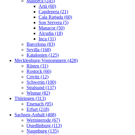
Mallorca (245)
Artà (60)
Capdepera (21)
Cala Ratjada (60)
Son Servera (5)
Manacor (50)
Alcudia (18)
Inca (31)
Barcelona (83)
Sevilla (168)
Katalonien (125)
Mecklenburg-Vorpommern (428)
Rügen (31)
Rostock (66)
Crivitz (12)
Schwerin (100)
Stralsund (137)
Wismar (82)
Thüringen (313)
Eisenach (95)
Erfurt (218)
Sachsen-Anhalt (408)
Wernigerode (67)
Quedlinburg (113)
Naumburg (135)