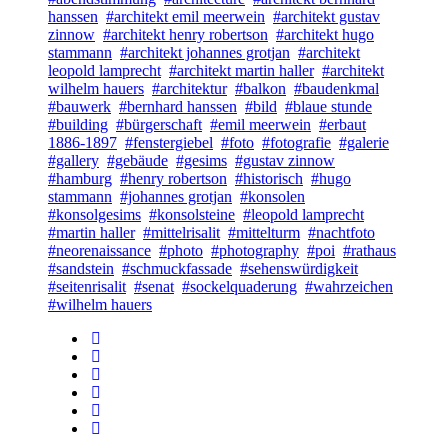
hanssen
#architekt emil meerwein
#architekt gustav
zinnow
#architekt henry robertson
#architekt hugo
stammann
#architekt johannes grotjan
#architekt
leopold lamprecht
#architekt martin haller
#architekt
wilhelm hauers
#architektur
#balkon
#baudenkmal
#bauwerk
#bernhard hanssen
#bild
#blaue stunde
#building
#bürgerschaft
#emil meerwein
#erbaut
1886-1897
#fenstergiebel
#foto
#fotografie
#galerie
#gallery
#gebäude
#gesims
#gustav zinnow
#hamburg
#henry robertson
#historisch
#hugo
stammann
#johannes grotjan
#konsolen
#konsolgesims
#konsolsteine
#leopold lamprecht
#martin haller
#mittelrisalit
#mittelturm
#nachtfoto
#neorenaissance
#photo
#photography
#poi
#rathaus
#sandstein
#schmuckfassade
#sehenswürdigkeit
#seitenrisalit
#senat
#sockelquaderung
#wahrzeichen
#wilhelm hauers