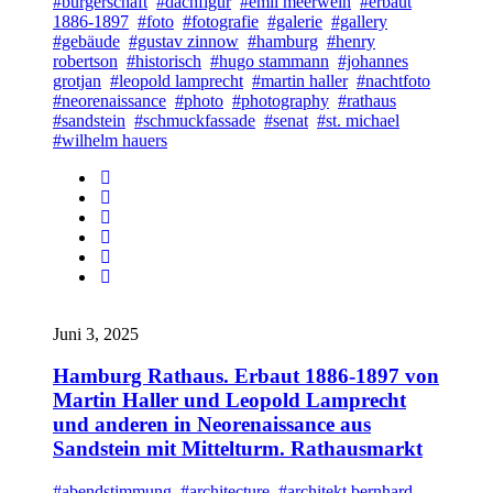
#bürgerschaft
#dachfigur
#emil meerwein
#erbaut
1886-1897
#foto
#fotografie
#galerie
#gallery
#gebäude
#gustav zinnow
#hamburg
#henry
robertson
#historisch
#hugo stammann
#johannes
grotjan
#leopold lamprecht
#martin haller
#nachtfoto
#neorenaissance
#photo
#photography
#rathaus
#sandstein
#schmuckfassade
#senat
#st. michael
#wilhelm hauers
Juni 3, 2025
Hamburg Rathaus. Erbaut 1886-1897 von
Martin Haller und Leopold Lamprecht
und anderen in Neorenaissance aus
Sandstein mit Mittelturm. Rathausmarkt
#abendstimmung
#architecture
#architekt bernhard