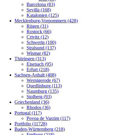
Barcelona (83)
Sevilla (168)
Katalonien (125)
Mecklenburg-Vorpommern (428)
Rügen (31)
Rostock (66)
Crivitz (12)
Schwerin (100)
Stralsund (137)
Wismar (82)
Thüringen (313)
Eisenach (95)
Erfurt (218)
Sachsen-Anhalt (408)
Wernigerode (67)
Quedlinburg (113)
Naumburg (135)
Stolberg (93)
Griechenland (36)
Rhodos (36)
Portugal (117)
Povoa de Varzim (117)
Portfolio (11728)
Baden-Württemberg (218)
Freiburg (218)