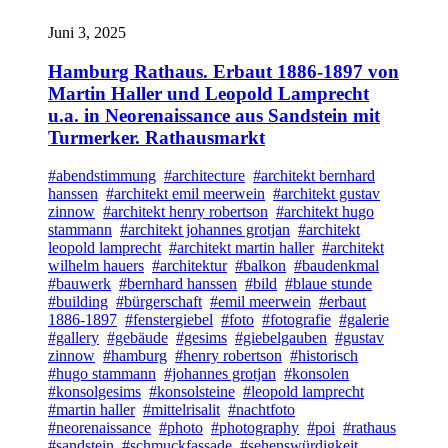
Juni 3, 2025
Hamburg Rathaus. Erbaut 1886-1897 von
Martin Haller und Leopold Lamprecht
u.a. in Neorenaissance aus Sandstein mit
Turmerker. Rathausmarkt
#abendstimmung
#architecture
#architekt bernhard
hanssen
#architekt emil meerwein
#architekt gustav
zinnow
#architekt henry robertson
#architekt hugo
stammann
#architekt johannes grotjan
#architekt
leopold lamprecht
#architekt martin haller
#architekt
wilhelm hauers
#architektur
#balkon
#baudenkmal
#bauwerk
#bernhard hanssen
#bild
#blaue stunde
#building
#bürgerschaft
#emil meerwein
#erbaut
1886-1897
#fenstergiebel
#foto
#fotografie
#galerie
#gallery
#gebäude
#gesims
#giebelgauben
#gustav
zinnow
#hamburg
#henry robertson
#historisch
#hugo stammann
#johannes grotjan
#konsolen
#konsolgesims
#konsolsteine
#leopold lamprecht
#martin haller
#mittelrisalit
#nachtfoto
#neorenaissance
#photo
#photography
#poi
#rathaus
#sandstein
#schmuckfassade
#sehenswürdigkeit