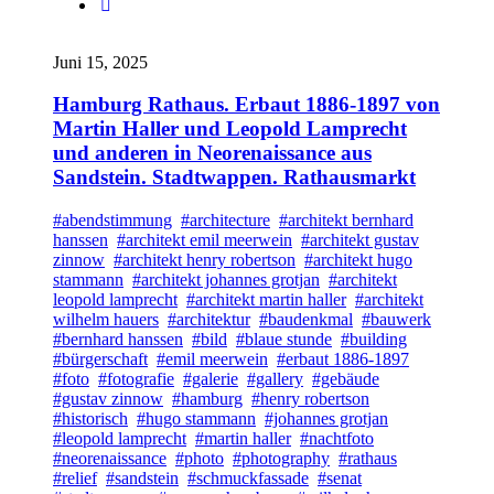
Juni 15, 2025
Hamburg Rathaus. Erbaut 1886-1897 von
Martin Haller und Leopold Lamprecht
und anderen in Neorenaissance aus
Sandstein. Stadtwappen. Rathausmarkt
#abendstimmung
#architecture
#architekt bernhard
hanssen
#architekt emil meerwein
#architekt gustav
zinnow
#architekt henry robertson
#architekt hugo
stammann
#architekt johannes grotjan
#architekt
leopold lamprecht
#architekt martin haller
#architekt
wilhelm hauers
#architektur
#baudenkmal
#bauwerk
#bernhard hanssen
#bild
#blaue stunde
#building
#bürgerschaft
#emil meerwein
#erbaut 1886-1897
#foto
#fotografie
#galerie
#gallery
#gebäude
#gustav zinnow
#hamburg
#henry robertson
#historisch
#hugo stammann
#johannes grotjan
#leopold lamprecht
#martin haller
#nachtfoto
#neorenaissance
#photo
#photography
#rathaus
#relief
#sandstein
#schmuckfassade
#senat