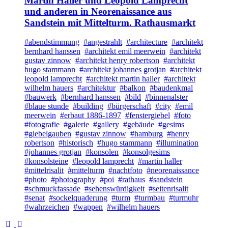
Martin Haller und Leopold Lamprecht
und anderen in Neorenaissance aus
Sandstein mit Mittelturm. Rathausmarkt
#abendstimmung
#angestrahlt
#architecture
#architekt
bernhard hanssen
#architekt emil meerwein
#architekt
gustav zinnow
#architekt henry robertson
#architekt
hugo stammann
#architekt johannes grotjan
#architekt
leopold lamprecht
#architekt martin haller
#architekt
wilhelm hauers
#architektur
#balkon
#baudenkmal
#bauwerk
#bernhard hanssen
#bild
#binnenalster
#blaue stunde
#building
#bürgerschaft
#city
#emil
meerwein
#erbaut 1886-1897
#fenstergiebel
#foto
#fotografie
#galerie
#gallery
#gebäude
#gesims
#giebelgauben
#gustav zinnow
#hamburg
#henry
robertson
#historisch
#hugo stammann
#illumination
#johannes grotjan
#konsolen
#konsolgesims
#konsolsteine
#leopold lamprecht
#martin haller
#mittelrisalit
#mittelturm
#nachtfoto
#neorenaissance
#photo
#photography
#poi
#rathaus
#sandstein
#schmuckfassade
#sehenswürdigkeit
#seitenrisalit
#senat
#sockelquaderung
#turm
#turmbau
#turmuhr
#wahrzeichen
#wappen
#wilhelm hauers