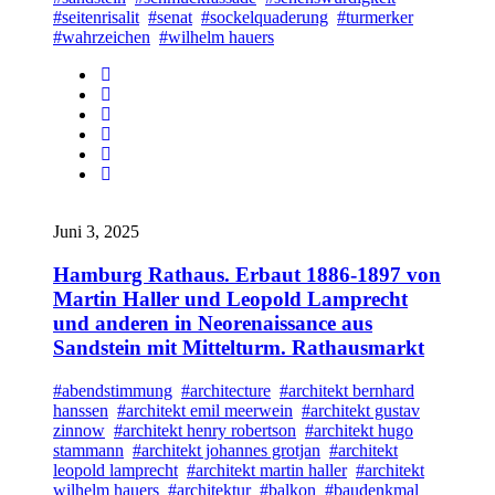
#seitenrisalit
#senat
#sockelquaderung
#turmerker
#wahrzeichen
#wilhelm hauers
Juni 3, 2025
Hamburg Rathaus. Erbaut 1886-1897 von
Martin Haller und Leopold Lamprecht
und anderen in Neorenaissance aus
Sandstein mit Mittelturm. Rathausmarkt
#abendstimmung
#architecture
#architekt bernhard
hanssen
#architekt emil meerwein
#architekt gustav
zinnow
#architekt henry robertson
#architekt hugo
stammann
#architekt johannes grotjan
#architekt
leopold lamprecht
#architekt martin haller
#architekt
wilhelm hauers
#architektur
#balkon
#baudenkmal