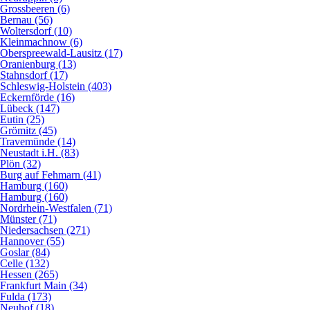
Grossbeeren (6)
Bernau (56)
Woltersdorf (10)
Kleinmachnow (6)
Oberspreewald-Lausitz (17)
Oranienburg (13)
Stahnsdorf (17)
Schleswig-Holstein (403)
Eckernförde (16)
Lübeck (147)
Eutin (25)
Grömitz (45)
Travemünde (14)
Neustadt i.H. (83)
Plön (32)
Burg auf Fehmarn (41)
Hamburg (160)
Hamburg (160)
Nordrhein-Westfalen (71)
Münster (71)
Niedersachsen (271)
Hannover (55)
Goslar (84)
Celle (132)
Hessen (265)
Frankfurt Main (34)
Fulda (173)
Neuhof (18)