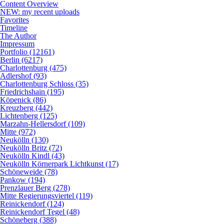
Content Overview
NEW: my recent uploads
Favorites
Timeline
The Author
Impressum
Portfolio (12161)
Berlin (6217)
Charlottenburg (475)
Adlershof (93)
Charlottenburg Schloss (35)
Friedrichshain (195)
Köpenick (86)
Kreuzberg (442)
Lichtenberg (125)
Marzahn-Hellersdorf (109)
Mitte (972)
Neukölln (130)
Neukölln Britz (72)
Neukölln Kindl (43)
Neukölln Körnerpark Lichtkunst (17)
Schöneweide (78)
Pankow (194)
Prenzlauer Berg (278)
Mitte Regierungsviertel (119)
Reinickendorf (124)
Reinickendorf Tegel (48)
Schöneberg (388)