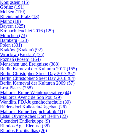
Königstein (15)
Görlitz (191)
Meißen (119)
Rheinland-Pfalz (18)
Mainz (18)
Bayern (325)
Kronach leuchtet 2016 (129)
München (73)
Bamberg (123)
Polen (331)
Kraków (Krakau) (92)
Wrocław (Breslau) (75)
Poznań (Posen) (164)
Menschen und Ereignisse (388)
Berlin Karneval der Kulturen 2017 (155)
Berlin Christopher Street Day 2017 (92)
Berlin Christopher Street Day 2018 (84)
Berlin Karneval der Kulturen 2009 (57)
Lost Places (258)
Mallorca Ruine Weinkooperative (44)
Mallorca Avenc de Son Pou (29)
Wandlitz FDJ-Jugendhochschule (39)
Rüdersdorf Kalkstein-Tagebau (26)
Mallorca Ruine Teppichfabrik (11)
Elstal Olympisches Dorf Berlin (22)
Ottendorf Endlerkuppe (9)
Rhodos Agia Eleousa (38)
Rhodos Profitis Ilias (26)