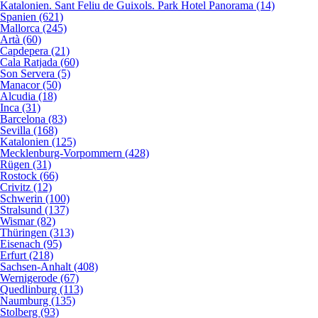
Katalonien. Sant Feliu de Guixols. Park Hotel Panorama (14)
Spanien (621)
Mallorca (245)
Artà (60)
Capdepera (21)
Cala Ratjada (60)
Son Servera (5)
Manacor (50)
Alcudia (18)
Inca (31)
Barcelona (83)
Sevilla (168)
Katalonien (125)
Mecklenburg-Vorpommern (428)
Rügen (31)
Rostock (66)
Crivitz (12)
Schwerin (100)
Stralsund (137)
Wismar (82)
Thüringen (313)
Eisenach (95)
Erfurt (218)
Sachsen-Anhalt (408)
Wernigerode (67)
Quedlinburg (113)
Naumburg (135)
Stolberg (93)