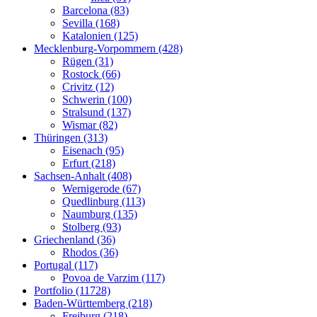
Barcelona (83)
Sevilla (168)
Katalonien (125)
Mecklenburg-Vorpommern (428)
Rügen (31)
Rostock (66)
Crivitz (12)
Schwerin (100)
Stralsund (137)
Wismar (82)
Thüringen (313)
Eisenach (95)
Erfurt (218)
Sachsen-Anhalt (408)
Wernigerode (67)
Quedlinburg (113)
Naumburg (135)
Stolberg (93)
Griechenland (36)
Rhodos (36)
Portugal (117)
Povoa de Varzim (117)
Portfolio (11728)
Baden-Württemberg (218)
Freiburg (218)