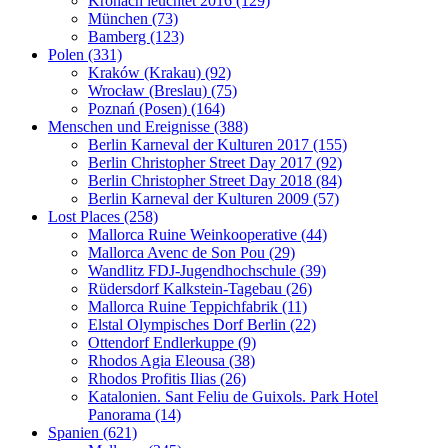
Kronach leuchtet 2016 (129)
München (73)
Bamberg (123)
Polen (331)
Kraków (Krakau) (92)
Wrocław (Breslau) (75)
Poznań (Posen) (164)
Menschen und Ereignisse (388)
Berlin Karneval der Kulturen 2017 (155)
Berlin Christopher Street Day 2017 (92)
Berlin Christopher Street Day 2018 (84)
Berlin Karneval der Kulturen 2009 (57)
Lost Places (258)
Mallorca Ruine Weinkooperative (44)
Mallorca Avenc de Son Pou (29)
Wandlitz FDJ-Jugendhochschule (39)
Rüdersdorf Kalkstein-Tagebau (26)
Mallorca Ruine Teppichfabrik (11)
Elstal Olympisches Dorf Berlin (22)
Ottendorf Endlerkuppe (9)
Rhodos Agia Eleousa (38)
Rhodos Profitis Ilias (26)
Katalonien. Sant Feliu de Guixols. Park Hotel
Panorama (14)
Spanien (621)