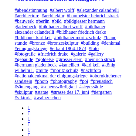
#abendstimmung
#albert wolff
#alexander calandrelli
#architecture
#architektur
#baumeister heinrich strack
#bauwerk
#berlin
#bild
#bildgiesser hermann
gladenbeck
#bildhauer albert wolff
#bildhauer
alexander calandrelli
#bildhauer friedrich drake
#bildhauer karl keil
#bildhauer moritz schulz
#blaue
stunde
#bronze
#bronzeskulptur
#building
#denkmal
#einigungskriege
#erbaut 1864-1873
#foto
#fotografie
#friedrich drake
#galerie
#gallery
#gebäude
#goldelse
#grosser stern
#heinrich strack
#hermann gladenbeck
#kanelliert
#karl keil
#könig
wilhelm i.
#mitte
#moritz schulz
#nachtfoto
#nationaldenkmal der einigungskriege
#obernkirchener
sandstein
#photo
#photography
#poi
#preussisch
#säulengang
#sehenswürdigkeit
#siegessäule
#skulptur
#statue
#strasse des 17. juni
#tiergarten
#viktoria
#wahrzeichen