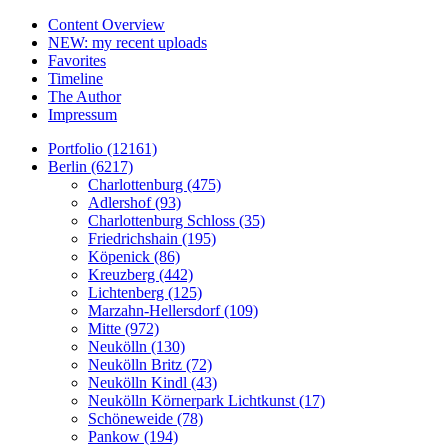
Content Overview
NEW: my recent uploads
Favorites
Timeline
The Author
Impressum
Portfolio (12161)
Berlin (6217)
Charlottenburg (475)
Adlershof (93)
Charlottenburg Schloss (35)
Friedrichshain (195)
Köpenick (86)
Kreuzberg (442)
Lichtenberg (125)
Marzahn-Hellersdorf (109)
Mitte (972)
Neukölln (130)
Neukölln Britz (72)
Neukölln Kindl (43)
Neukölln Körnerpark Lichtkunst (17)
Schöneweide (78)
Pankow (194)