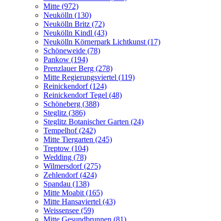
Mitte (972)
Neukölln (130)
Neukölln Britz (72)
Neukölln Kindl (43)
Neukölln Körnerpark Lichtkunst (17)
Schöneweide (78)
Pankow (194)
Prenzlauer Berg (278)
Mitte Regierungsviertel (119)
Reinickendorf (124)
Reinickendorf Tegel (48)
Schöneberg (388)
Steglitz (386)
Steglitz Botanischer Garten (24)
Tempelhof (242)
Mitte Tiergarten (245)
Treptow (104)
Wedding (78)
Wilmersdorf (275)
Zehlendorf (424)
Spandau (138)
Mitte Moabit (165)
Mitte Hansaviertel (43)
Weissensee (59)
Mitte Gesundbrunnen (81)