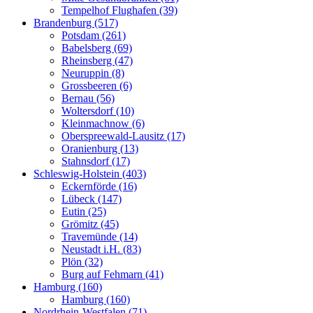
Tempelhof Flughafen (39)
Brandenburg (517)
Potsdam (261)
Babelsberg (69)
Rheinsberg (47)
Neuruppin (8)
Grossbeeren (6)
Bernau (56)
Woltersdorf (10)
Kleinmachnow (6)
Oberspreewald-Lausitz (17)
Oranienburg (13)
Stahnsdorf (17)
Schleswig-Holstein (403)
Eckernförde (16)
Lübeck (147)
Eutin (25)
Grömitz (45)
Travemünde (14)
Neustadt i.H. (83)
Plön (32)
Burg auf Fehmarn (41)
Hamburg (160)
Hamburg (160)
Nordrhein-Westfalen (71)