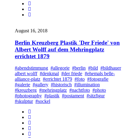
August 16, 2018
Berlin Kreuzberg Plastik 'Der Friede' von
Albert Wolff auf dem Mehringplatz
errichtet 1879
#abendstimmung
#allegorie
#berlin
#bild
#bildhauer
albert wolff
#denkmal
#der friede
#ehemals belle-
alliance-platz
#errichtet 1879
#foto
#fotografie
#galerie
#gallery
#historisch
#illumination
#kreuzberg
#mehringplatz
#nachtfoto
#photo
#photography
#plastik
#postament
#sitzfigur
#skulptur
#sockel