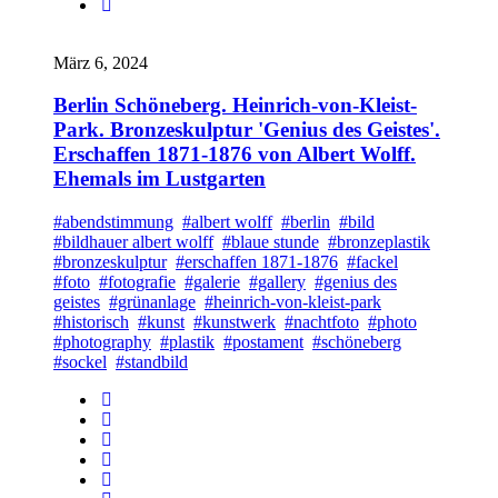
März 6, 2024
Berlin Schöneberg. Heinrich-von-Kleist-
Park. Bronzeskulptur 'Genius des Geistes'.
Erschaffen 1871-1876 von Albert Wolff.
Ehemals im Lustgarten
#abendstimmung
#albert wolff
#berlin
#bild
#bildhauer albert wolff
#blaue stunde
#bronzeplastik
#bronzeskulptur
#erschaffen 1871-1876
#fackel
#foto
#fotografie
#galerie
#gallery
#genius des
geistes
#grünanlage
#heinrich-von-kleist-park
#historisch
#kunst
#kunstwerk
#nachtfoto
#photo
#photography
#plastik
#postament
#schöneberg
#sockel
#standbild