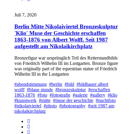
Juli 7, 2020
Berlin Mitte Nikolaiviertel Bronzeskulptur
'Klio' Muse der Geschichte erschaffen
1863-1876 von Albert Wolff. Seit 1987
aufgestellt am Nikolaikirchplatz
Bronzefigur war ursprünglich Teil des Reiterstandbilds
von Friedrich Wilhelm III im Lustgarten. Bronze figure
was originally part of the equestrian statue of Friedrich
Wilhelm III in the Lustgarten
#abendstimmung
#berlin
#bild
#bildhauer albert
wolff
#blaue stunde
#bronzeskulptur
#erschaffen
1863-1876
#foto
#fotografie
#galerie
#gallery
#klio
#kunstwerk
#mitte
#muse der geschichte
#nachtfoto
#nikolaiviertel
#photo
#photography
#seit 1987 am
nikolaikirchplatz