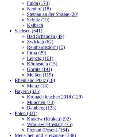
Fulda (173)
Neuhof (18)
Steinau an der Strasse (20)
Schlitz (19)
Kalbach
Sachsen (641)
Bad Schandau (49)
Zwickau (62)
Reinhardtsdorf (15)
Pirna (29)
Leipzig (161)
Königstein (15)
Görlitz (191)
Meißen (119)
Rheinland-Pfalz (18)
Mainz (18)
Bayern (325)
Kronach leuchtet 2016 (129)
München (73)
Bamberg (123)
Polen (331)
Kraków (Krakau) (92)
Wrocław (Breslau) (75)
Poznań (Posen) (164)
Menschen und Ereignisse (388)