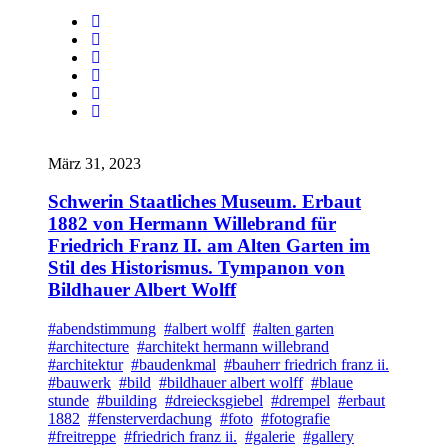
März 31, 2023
Schwerin Staatliches Museum. Erbaut
1882 von Hermann Willebrand für
Friedrich Franz II. am Alten Garten im
Stil des Historismus. Tympanon von
Bildhauer Albert Wolff
#abendstimmung
#albert wolff
#alten garten
#architecture
#architekt hermann willebrand
#architektur
#baudenkmal
#bauherr friedrich franz ii.
#bauwerk
#bild
#bildhauer albert wolff
#blaue
stunde
#building
#dreiecksgiebel
#drempel
#erbaut
1882
#fensterverdachung
#foto
#fotografie
#freitreppe
#friedrich franz ii.
#galerie
#gallery