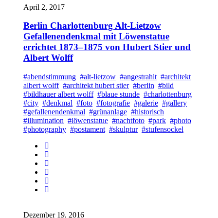
April 2, 2017
Berlin Charlottenburg Alt-Lietzow
Gefallenendenkmal mit Löwenstatue
errichtet 1873–1875 von Hubert Stier und
Albert Wolff
#abendstimmung
#alt-lietzow
#angestrahlt
#architekt
albert wolff
#architekt hubert stier
#berlin
#bild
#bildhauer albert wolff
#blaue stunde
#charlottenburg
#city
#denkmal
#foto
#fotografie
#galerie
#gallery
#gefallenendenkmal
#grünanlage
#historisch
#illumination
#löwenstatue
#nachtfoto
#park
#photo
#photography
#postament
#skulptur
#stufensockel
Dezember 19, 2016