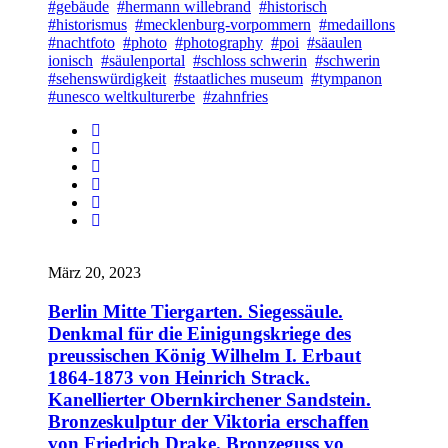
#gebäude
#hermann willebrand
#historisch
#historismus
#mecklenburg-vorpommern
#medaillons
#nachtfoto
#photo
#photography
#poi
#säaulen
ionisch
#säulenportal
#schloss schwerin
#schwerin
#sehenswürdigkeit
#staatliches museum
#tympanon
#unesco weltkulturerbe
#zahnfries
März 20, 2023
Berlin Mitte Tiergarten. Siegessäule.
Denkmal für die Einigungskriege des
preussischen König Wilhelm I. Erbaut
1864-1873 von Heinrich Strack.
Kanellierter Obernkirchener Sandstein.
Bronzeskulptur der Viktoria erschaffen
von Friedrich Drake. Bronzeguss vo