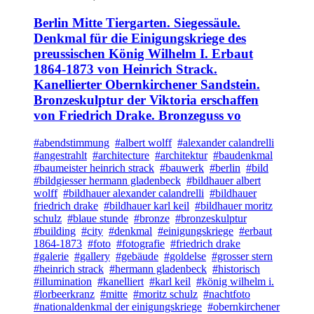
Berlin Mitte Tiergarten. Siegessäule.
Denkmal für die Einigungskriege des
preussischen König Wilhelm I. Erbaut
1864-1873 von Heinrich Strack.
Kanellierter Obernkirchener Sandstein.
Bronzeskulptur der Viktoria erschaffen
von Friedrich Drake. Bronzeguss vo
#abendstimmung
#albert wolff
#alexander calandrelli
#angestrahlt
#architecture
#architektur
#baudenkmal
#baumeister heinrich strack
#bauwerk
#berlin
#bild
#bildgiesser hermann gladenbeck
#bildhauer albert
wolff
#bildhauer alexander calandrelli
#bildhauer
friedrich drake
#bildhauer karl keil
#bildhauer moritz
schulz
#blaue stunde
#bronze
#bronzeskulptur
#building
#city
#denkmal
#einigungskriege
#erbaut
1864-1873
#foto
#fotografie
#friedrich drake
#galerie
#gallery
#gebäude
#goldelse
#grosser stern
#heinrich strack
#hermann gladenbeck
#historisch
#illumination
#kanelliert
#karl keil
#könig wilhelm i.
#lorbeerkranz
#mitte
#moritz schulz
#nachtfoto
#nationaldenkmal der einigungskriege
#obernkirchener