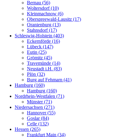
Bernau (56)
Woltersdorf (10)
Kleinmachnow (6)
Oberspreewald-Lausitz (17)
Oranienburg (13)
Stahnsdorf (17)
Schleswig-Holstein (403)
Eckernförde (16)
Lübeck (147)
Eutin (25)
Grömitz (45)
Travemünde (14)
Neustadt i.H. (83)
Plön (32)
Burg auf Fehmarn (41)
Hamburg (160)
Hamburg (160)
Nordrhein-Westfalen (71)
Münster (71)
Niedersachsen (271)
Hannover (55)
Goslar (84)
Celle (132)
Hessen (265)
Frankfurt Main (34)