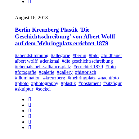
August 16, 2018
Berlin Kreuzberg Plastik 'Die
Geschichtsschreibung' von Albert Wolff
auf dem Mehringplatz errichtet 1879
#abendstimmung
#allegorie
#berlin
#bild
#bildhauer
albert wolff
#denkmal
#die geschichtsschreibung
#ehemals belle-alliance-platz
#errichtet 1879
#foto
#fotografie
#galerie
#gallery
#historisch
#illumination
#kreuzberg
#mehringplatz
#nachtfoto
#photo
#photography
#plastik
#postament
#sitzfigur
#skulptur
#sockel