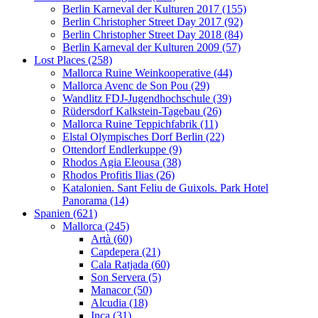
Berlin Karneval der Kulturen 2017 (155)
Berlin Christopher Street Day 2017 (92)
Berlin Christopher Street Day 2018 (84)
Berlin Karneval der Kulturen 2009 (57)
Lost Places (258)
Mallorca Ruine Weinkooperative (44)
Mallorca Avenc de Son Pou (29)
Wandlitz FDJ-Jugendhochschule (39)
Rüdersdorf Kalkstein-Tagebau (26)
Mallorca Ruine Teppichfabrik (11)
Elstal Olympisches Dorf Berlin (22)
Ottendorf Endlerkuppe (9)
Rhodos Agia Eleousa (38)
Rhodos Profitis Ilias (26)
Katalonien. Sant Feliu de Guixols. Park Hotel
Panorama (14)
Spanien (621)
Mallorca (245)
Artà (60)
Capdepera (21)
Cala Ratjada (60)
Son Servera (5)
Manacor (50)
Alcudia (18)
Inca (31)