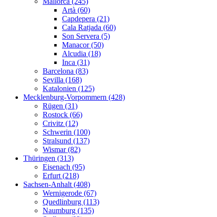
Mallorca (245)
Artà (60)
Capdepera (21)
Cala Ratjada (60)
Son Servera (5)
Manacor (50)
Alcudia (18)
Inca (31)
Barcelona (83)
Sevilla (168)
Katalonien (125)
Mecklenburg-Vorpommern (428)
Rügen (31)
Rostock (66)
Crivitz (12)
Schwerin (100)
Stralsund (137)
Wismar (82)
Thüringen (313)
Eisenach (95)
Erfurt (218)
Sachsen-Anhalt (408)
Wernigerode (67)
Quedlinburg (113)
Naumburg (135)