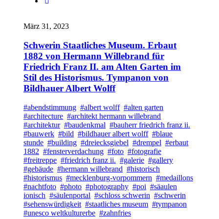
März 31, 2023
Schwerin Staatliches Museum. Erbaut
1882 von Hermann Willebrand für
Friedrich Franz II. am Alten Garten im
Stil des Historismus. Tympanon von
Bildhauer Albert Wolff
#abendstimmung
#albert wolff
#alten garten
#architecture
#architekt hermann willebrand
#architektur
#baudenkmal
#bauherr friedrich franz ii.
#bauwerk
#bild
#bildhauer albert wolff
#blaue
stunde
#building
#dreiecksgiebel
#drempel
#erbaut
1882
#fensterverdachung
#foto
#fotografie
#freitreppe
#friedrich franz ii.
#galerie
#gallery
#gebäude
#hermann willebrand
#historisch
#historismus
#mecklenburg-vorpommern
#medaillons
#nachtfoto
#photo
#photography
#poi
#säaulen
ionisch
#säulenportal
#schloss schwerin
#schwerin
#sehenswürdigkeit
#staatliches museum
#tympanon
#unesco weltkulturerbe
#zahnfries