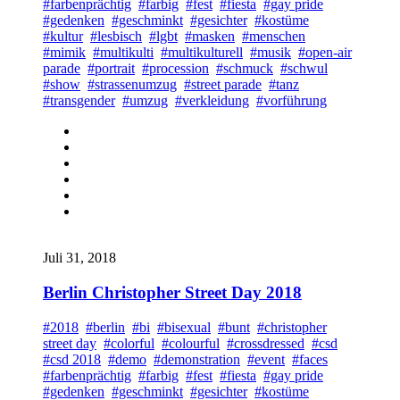
#farbenprächtig
#farbig
#fest
#fiesta
#gay pride
#gedenken
#geschminkt
#gesichter
#kostüme
#kultur
#lesbisch
#lgbt
#masken
#menschen
#mimik
#multikulti
#multikulturell
#musik
#open-air
parade
#portrait
#procession
#schmuck
#schwul
#show
#strassenumzug
#street parade
#tanz
#transgender
#umzug
#verkleidung
#vorführung
Juli 31, 2018
Berlin Christopher Street Day 2018
#2018
#berlin
#bi
#bisexual
#bunt
#christopher
street day
#colorful
#colourful
#crossdressed
#csd
#csd 2018
#demo
#demonstration
#event
#faces
#farbenprächtig
#farbig
#fest
#fiesta
#gay pride
#gedenken
#geschminkt
#gesichter
#kostüme