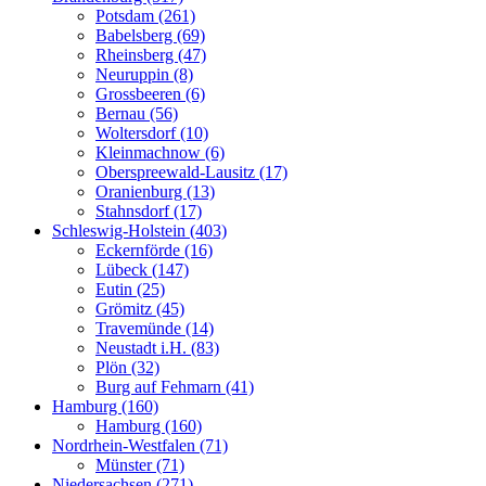
Potsdam (261)
Babelsberg (69)
Rheinsberg (47)
Neuruppin (8)
Grossbeeren (6)
Bernau (56)
Woltersdorf (10)
Kleinmachnow (6)
Oberspreewald-Lausitz (17)
Oranienburg (13)
Stahnsdorf (17)
Schleswig-Holstein (403)
Eckernförde (16)
Lübeck (147)
Eutin (25)
Grömitz (45)
Travemünde (14)
Neustadt i.H. (83)
Plön (32)
Burg auf Fehmarn (41)
Hamburg (160)
Hamburg (160)
Nordrhein-Westfalen (71)
Münster (71)
Niedersachsen (271)