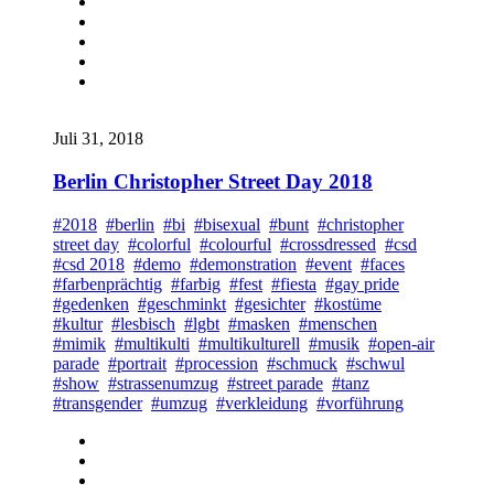
Juli 31, 2018
Berlin Christopher Street Day 2018
#2018
#berlin
#bi
#bisexual
#bunt
#christopher
street day
#colorful
#colourful
#crossdressed
#csd
#csd 2018
#demo
#demonstration
#event
#faces
#farbenprächtig
#farbig
#fest
#fiesta
#gay pride
#gedenken
#geschminkt
#gesichter
#kostüme
#kultur
#lesbisch
#lgbt
#masken
#menschen
#mimik
#multikulti
#multikulturell
#musik
#open-air
parade
#portrait
#procession
#schmuck
#schwul
#show
#strassenumzug
#street parade
#tanz
#transgender
#umzug
#verkleidung
#vorführung