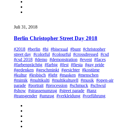
Juli 31, 2018
Berlin Christopher Street Day 2018
#2018
#berlin
#bi
#bisexual
#bunt
#christopher
street day
#colorful
#colourful
#crossdressed
#csd
#csd 2018
#demo
#demonstration
#event
#faces
#farbenprächtig
#farbig
#fest
#fiesta
#gay pride
#gedenken
#geschminkt
#gesichter
#kostüme
#kultur
#lesbisch
#lgbt
#masken
#menschen
#mimik
#multikulti
#multikulturell
#musik
#open-air
parade
#portrait
#procession
#schmuck
#schwul
#show
#strassenumzug
#street parade
#tanz
#transgender
#umzug
#verkleidung
#vorführung