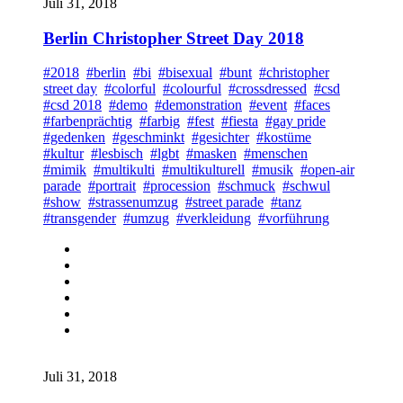
Juli 31, 2018
Berlin Christopher Street Day 2018
#2018
#berlin
#bi
#bisexual
#bunt
#christopher
street day
#colorful
#colourful
#crossdressed
#csd
#csd 2018
#demo
#demonstration
#event
#faces
#farbenprächtig
#farbig
#fest
#fiesta
#gay pride
#gedenken
#geschminkt
#gesichter
#kostüme
#kultur
#lesbisch
#lgbt
#masken
#menschen
#mimik
#multikulti
#multikulturell
#musik
#open-air
parade
#portrait
#procession
#schmuck
#schwul
#show
#strassenumzug
#street parade
#tanz
#transgender
#umzug
#verkleidung
#vorführung
Juli 31, 2018