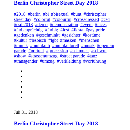
Berlin Christopher Street Day 2018
#2018
#berlin
#bi
#bisexual
#bunt
#christopher
street day
#colorful
#colourful
#crossdressed
#csd
#csd 2018
#demo
#demonstration
#event
#faces
#farbenprächtig
#farbig
#fest
#fiesta
#gay pride
#gedenken
#geschminkt
#gesichter
#kostüme
#kultur
#lesbisch
#lgbt
#masken
#menschen
#mimik
#multikulti
#multikulturell
#musik
#open-air
parade
#portrait
#procession
#schmuck
#schwul
#show
#strassenumzug
#street parade
#tanz
#transgender
#umzug
#verkleidung
#vorführung
Juli 31, 2018
Berlin Christopher Street Day 2018