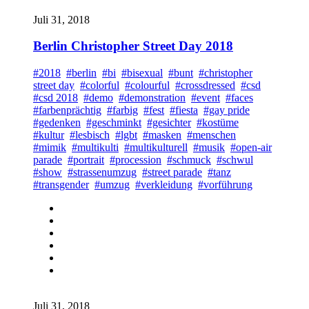
Juli 31, 2018
Berlin Christopher Street Day 2018
#2018
#berlin
#bi
#bisexual
#bunt
#christopher
street day
#colorful
#colourful
#crossdressed
#csd
#csd 2018
#demo
#demonstration
#event
#faces
#farbenprächtig
#farbig
#fest
#fiesta
#gay pride
#gedenken
#geschminkt
#gesichter
#kostüme
#kultur
#lesbisch
#lgbt
#masken
#menschen
#mimik
#multikulti
#multikulturell
#musik
#open-air
parade
#portrait
#procession
#schmuck
#schwul
#show
#strassenumzug
#street parade
#tanz
#transgender
#umzug
#verkleidung
#vorführung
Juli 31, 2018