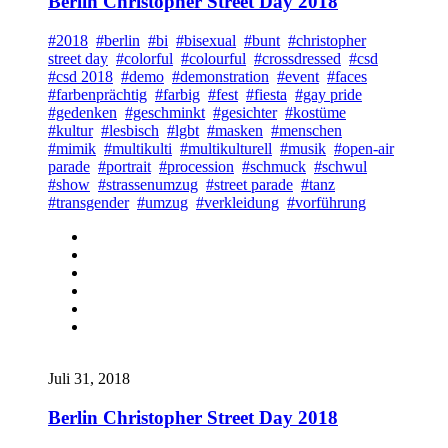
Berlin Christopher Street Day 2018
#2018
#berlin
#bi
#bisexual
#bunt
#christopher
street day
#colorful
#colourful
#crossdressed
#csd
#csd 2018
#demo
#demonstration
#event
#faces
#farbenprächtig
#farbig
#fest
#fiesta
#gay pride
#gedenken
#geschminkt
#gesichter
#kostüme
#kultur
#lesbisch
#lgbt
#masken
#menschen
#mimik
#multikulti
#multikulturell
#musik
#open-air
parade
#portrait
#procession
#schmuck
#schwul
#show
#strassenumzug
#street parade
#tanz
#transgender
#umzug
#verkleidung
#vorführung
Juli 31, 2018
Berlin Christopher Street Day 2018