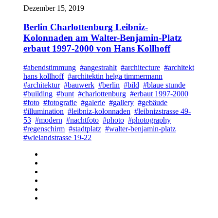
Dezember 15, 2019
Berlin Charlottenburg Leibniz-
Kolonnaden am Walter-Benjamin-Platz
erbaut 1997-2000 von Hans Kollhoff
#abendstimmung
#angestrahlt
#architecture
#architekt
hans kollhoff
#architektin helga timmermann
#architektur
#bauwerk
#berlin
#bild
#blaue stunde
#building
#bunt
#charlottenburg
#erbaut 1997-2000
#foto
#fotografie
#galerie
#gallery
#gebäude
#illumination
#leibniz-kolonnaden
#leibnizstrasse 49-
53
#modern
#nachtfoto
#photo
#photography
#regenschirm
#stadtplatz
#walter-benjamin-platz
#wielandstrasse 19-22