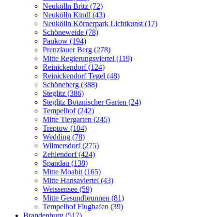
Neukölln Britz (72)
Neukölln Kindl (43)
Neukölln Körnerpark Lichtkunst (17)
Schöneweide (78)
Pankow (194)
Prenzlauer Berg (278)
Mitte Regierungsviertel (119)
Reinickendorf (124)
Reinickendorf Tegel (48)
Schöneberg (388)
Steglitz (386)
Steglitz Botanischer Garten (24)
Tempelhof (242)
Mitte Tiergarten (245)
Treptow (104)
Wedding (78)
Wilmersdorf (275)
Zehlendorf (424)
Spandau (138)
Mitte Moabit (165)
Mitte Hansaviertel (43)
Weissensee (59)
Mitte Gesundbrunnen (81)
Tempelhof Flughafen (39)
Brandenburg (517)