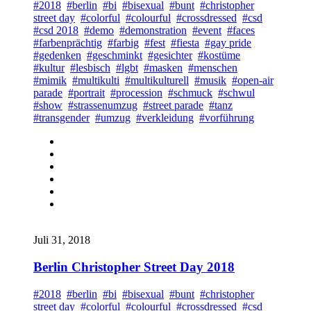
#2018
#berlin
#bi
#bisexual
#bunt
#christopher
street day
#colorful
#colourful
#crossdressed
#csd
#csd 2018
#demo
#demonstration
#event
#faces
#farbenprächtig
#farbig
#fest
#fiesta
#gay pride
#gedenken
#geschminkt
#gesichter
#kostüme
#kultur
#lesbisch
#lgbt
#masken
#menschen
#mimik
#multikulti
#multikulturell
#musik
#open-air
parade
#portrait
#procession
#schmuck
#schwul
#show
#strassenumzug
#street parade
#tanz
#transgender
#umzug
#verkleidung
#vorführung
Juli 31, 2018
Berlin Christopher Street Day 2018
#2018
#berlin
#bi
#bisexual
#bunt
#christopher
street day
#colorful
#colourful
#crossdressed
#csd