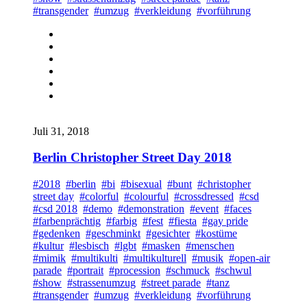
#transgender
#umzug
#verkleidung
#vorführung
Juli 31, 2018
Berlin Christopher Street Day 2018
#2018
#berlin
#bi
#bisexual
#bunt
#christopher
street day
#colorful
#colourful
#crossdressed
#csd
#csd 2018
#demo
#demonstration
#event
#faces
#farbenprächtig
#farbig
#fest
#fiesta
#gay pride
#gedenken
#geschminkt
#gesichter
#kostüme
#kultur
#lesbisch
#lgbt
#masken
#menschen
#mimik
#multikulti
#multikulturell
#musik
#open-air
parade
#portrait
#procession
#schmuck
#schwul
#show
#strassenumzug
#street parade
#tanz
#transgender
#umzug
#verkleidung
#vorführung