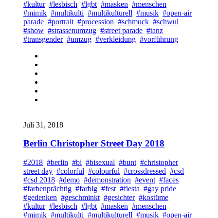
#kultur
#lesbisch
#lgbt
#masken
#menschen
#mimik
#multikulti
#multikulturell
#musik
#open-air
parade
#portrait
#procession
#schmuck
#schwul
#show
#strassenumzug
#street parade
#tanz
#transgender
#umzug
#verkleidung
#vorführung
Juli 31, 2018
Berlin Christopher Street Day 2018
#2018
#berlin
#bi
#bisexual
#bunt
#christopher
street day
#colorful
#colourful
#crossdressed
#csd
#csd 2018
#demo
#demonstration
#event
#faces
#farbenprächtig
#farbig
#fest
#fiesta
#gay pride
#gedenken
#geschminkt
#gesichter
#kostüme
#kultur
#lesbisch
#lgbt
#masken
#menschen
#mimik
#multikulti
#multikulturell
#musik
#open-air