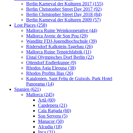
Berlin Karneval der Kulturen 2017 (155)
Berlin Christopher Street Day 2017 (92)
Berlin Christopher Street Day 2018 (84)
Berlin Karneval der Kulturen 2009 (57)
Lost Places (258)
Mallorca Ruine Weinkooperative (44)
Mallorca Avenc de Son Pou (29)
Wandlitz FDJ-Jugendhochschule (39)
Rüdersdorf Kalkstein-Tagebau (26)
Mallorca Ruine Teppichfabrik (11)
Elstal Olympisches Dorf Berlin (22)
Ottendorf Endlerkuppe (9)
Rhodos Agia Eleousa (38)
Rhodos Profitis Ilias (26)
Katalonien. Sant Feliu de Guixols. Park Hotel
Panorama (14)
Spanien (621)
Mallorca (245)
Artà (60)
Capdepera (21)
Cala Ratjada (60)
Son Servera (5)
Manacor (50)
Alcudia (18)
Inca (31)