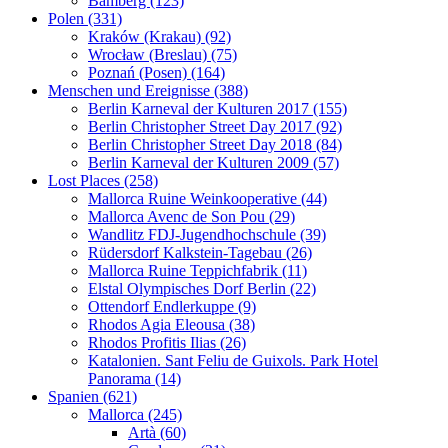
Bamberg (123)
Polen (331)
Kraków (Krakau) (92)
Wrocław (Breslau) (75)
Poznań (Posen) (164)
Menschen und Ereignisse (388)
Berlin Karneval der Kulturen 2017 (155)
Berlin Christopher Street Day 2017 (92)
Berlin Christopher Street Day 2018 (84)
Berlin Karneval der Kulturen 2009 (57)
Lost Places (258)
Mallorca Ruine Weinkooperative (44)
Mallorca Avenc de Son Pou (29)
Wandlitz FDJ-Jugendhochschule (39)
Rüdersdorf Kalkstein-Tagebau (26)
Mallorca Ruine Teppichfabrik (11)
Elstal Olympisches Dorf Berlin (22)
Ottendorf Endlerkuppe (9)
Rhodos Agia Eleousa (38)
Rhodos Profitis Ilias (26)
Katalonien. Sant Feliu de Guixols. Park Hotel
Panorama (14)
Spanien (621)
Mallorca (245)
Artà (60)