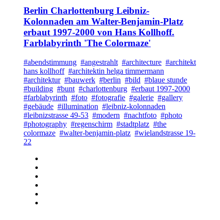
Berlin Charlottenburg Leibniz-
Kolonnaden am Walter-Benjamin-Platz
erbaut 1997-2000 von Hans Kollhoff.
Farblabyrinth 'The Colormaze'
#abendstimmung
#angestrahlt
#architecture
#architekt
hans kollhoff
#architektin helga timmermann
#architektur
#bauwerk
#berlin
#bild
#blaue stunde
#building
#bunt
#charlottenburg
#erbaut 1997-2000
#farblabyrinth
#foto
#fotografie
#galerie
#gallery
#gebäude
#illumination
#leibniz-kolonnaden
#leibnizstrasse 49-53
#modern
#nachtfoto
#photo
#photography
#regenschirm
#stadtplatz
#the
colormaze
#walter-benjamin-platz
#wielandstrasse 19-
22