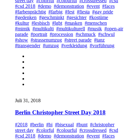
street day
#colorful
#colourful
#crossdressed
#csd
#csd 2018
#demo
#demonstration
#event
#faces
#farbenprächtig
#farbig
#fest
#fiesta
#gay pride
#gedenken
#geschminkt
#gesichter
#kostüme
#kultur
#lesbisch
#lgbt
#masken
#menschen
#mimik
#multikulti
#multikulturell
#musik
#open-air
parade
#portrait
#procession
#schmuck
#schwul
#show
#strassenumzug
#street parade
#tanz
#transgender
#umzug
#verkleidung
#vorführung
Juli 31, 2018
Berlin Christopher Street Day 2018
#2018
#berlin
#bi
#bisexual
#bunt
#christopher
street day
#colorful
#colourful
#crossdressed
#csd
#csd 2018
#demo
#demonstration
#event
#faces