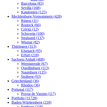
Barcelona (83)
Sevilla (168)
Katalonien (125)
Mecklenburg-Vorpommern (428)
Rügen (31)
Rostock (66)
Crivitz (12)
Schwerin (100)
Stralsund (137)
Wismar (82)
Thüringen (313)
Eisenach (95)
Erfurt (218)
Sachsen-Anhalt (408)
Wernigerode (67)
Quedlinburg (113)
Naumburg (135)
Stolberg (93)
Griechenland (36)
Rhodos (36)
Portugal (117)
Povoa de Varzim (117)
Portfolio (11728)
Baden-Württemberg (218)
Freiburg (218)