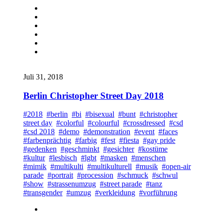
Juli 31, 2018
Berlin Christopher Street Day 2018
#2018
#berlin
#bi
#bisexual
#bunt
#christopher
street day
#colorful
#colourful
#crossdressed
#csd
#csd 2018
#demo
#demonstration
#event
#faces
#farbenprächtig
#farbig
#fest
#fiesta
#gay pride
#gedenken
#geschminkt
#gesichter
#kostüme
#kultur
#lesbisch
#lgbt
#masken
#menschen
#mimik
#multikulti
#multikulturell
#musik
#open-air
parade
#portrait
#procession
#schmuck
#schwul
#show
#strassenumzug
#street parade
#tanz
#transgender
#umzug
#verkleidung
#vorführung