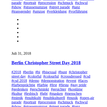
parade
#portrait
#procession
#schmuck
#schwul
#show
#strassenumzug
#street parade
#tanz
#transgender
#umzug
#verkleidung
#vorführung
Juli 31, 2018
Berlin Christopher Street Day 2018
#2018
#berlin
#bi
#bisexual
#bunt
#christopher
street day
#colorful
#colourful
#crossdressed
#csd
#csd 2018
#demo
#demonstration
#event
#faces
#farbenprächtig
#farbig
#fest
#fiesta
#gay pride
#gedenken
#geschminkt
#gesichter
#kostüme
#kultur
#lesbisch
#lgbt
#masken
#menschen
#mimik
#multikulti
#multikulturell
#musik
#open-air
parade
#portrait
#procession
#schmuck
#schwul
#show
#strassenumzug
#street parade
#tanz