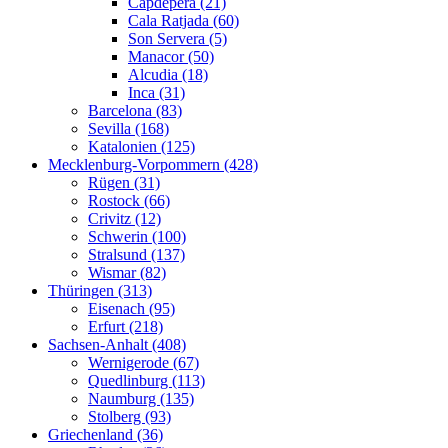
Capdepera (21)
Cala Ratjada (60)
Son Servera (5)
Manacor (50)
Alcudia (18)
Inca (31)
Barcelona (83)
Sevilla (168)
Katalonien (125)
Mecklenburg-Vorpommern (428)
Rügen (31)
Rostock (66)
Crivitz (12)
Schwerin (100)
Stralsund (137)
Wismar (82)
Thüringen (313)
Eisenach (95)
Erfurt (218)
Sachsen-Anhalt (408)
Wernigerode (67)
Quedlinburg (113)
Naumburg (135)
Stolberg (93)
Griechenland (36)