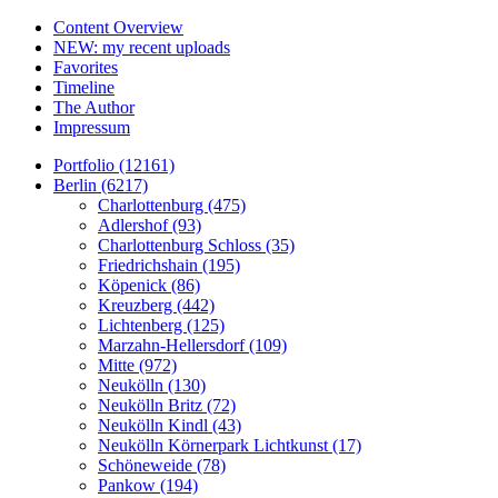
Content Overview
NEW: my recent uploads
Favorites
Timeline
The Author
Impressum
Portfolio (12161)
Berlin (6217)
Charlottenburg (475)
Adlershof (93)
Charlottenburg Schloss (35)
Friedrichshain (195)
Köpenick (86)
Kreuzberg (442)
Lichtenberg (125)
Marzahn-Hellersdorf (109)
Mitte (972)
Neukölln (130)
Neukölln Britz (72)
Neukölln Kindl (43)
Neukölln Körnerpark Lichtkunst (17)
Schöneweide (78)
Pankow (194)