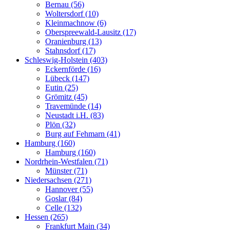
Bernau (56)
Woltersdorf (10)
Kleinmachnow (6)
Oberspreewald-Lausitz (17)
Oranienburg (13)
Stahnsdorf (17)
Schleswig-Holstein (403)
Eckernförde (16)
Lübeck (147)
Eutin (25)
Grömitz (45)
Travemünde (14)
Neustadt i.H. (83)
Plön (32)
Burg auf Fehmarn (41)
Hamburg (160)
Hamburg (160)
Nordrhein-Westfalen (71)
Münster (71)
Niedersachsen (271)
Hannover (55)
Goslar (84)
Celle (132)
Hessen (265)
Frankfurt Main (34)