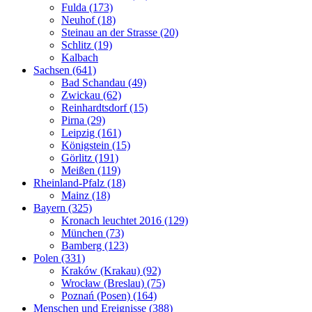
Fulda (173)
Neuhof (18)
Steinau an der Strasse (20)
Schlitz (19)
Kalbach
Sachsen (641)
Bad Schandau (49)
Zwickau (62)
Reinhardtsdorf (15)
Pirna (29)
Leipzig (161)
Königstein (15)
Görlitz (191)
Meißen (119)
Rheinland-Pfalz (18)
Mainz (18)
Bayern (325)
Kronach leuchtet 2016 (129)
München (73)
Bamberg (123)
Polen (331)
Kraków (Krakau) (92)
Wrocław (Breslau) (75)
Poznań (Posen) (164)
Menschen und Ereignisse (388)