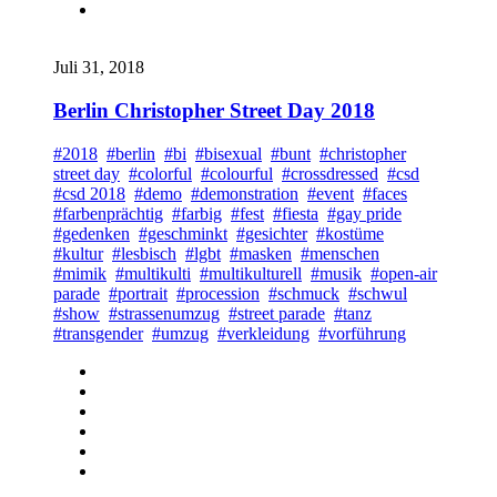
Juli 31, 2018
Berlin Christopher Street Day 2018
#2018
#berlin
#bi
#bisexual
#bunt
#christopher
street day
#colorful
#colourful
#crossdressed
#csd
#csd 2018
#demo
#demonstration
#event
#faces
#farbenprächtig
#farbig
#fest
#fiesta
#gay pride
#gedenken
#geschminkt
#gesichter
#kostüme
#kultur
#lesbisch
#lgbt
#masken
#menschen
#mimik
#multikulti
#multikulturell
#musik
#open-air
parade
#portrait
#procession
#schmuck
#schwul
#show
#strassenumzug
#street parade
#tanz
#transgender
#umzug
#verkleidung
#vorführung