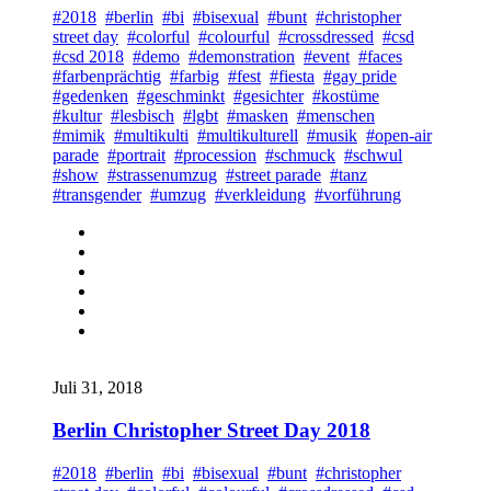
#2018
#berlin
#bi
#bisexual
#bunt
#christopher
street day
#colorful
#colourful
#crossdressed
#csd
#csd 2018
#demo
#demonstration
#event
#faces
#farbenprächtig
#farbig
#fest
#fiesta
#gay pride
#gedenken
#geschminkt
#gesichter
#kostüme
#kultur
#lesbisch
#lgbt
#masken
#menschen
#mimik
#multikulti
#multikulturell
#musik
#open-air
parade
#portrait
#procession
#schmuck
#schwul
#show
#strassenumzug
#street parade
#tanz
#transgender
#umzug
#verkleidung
#vorführung
Juli 31, 2018
Berlin Christopher Street Day 2018
#2018
#berlin
#bi
#bisexual
#bunt
#christopher