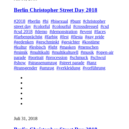
Berlin Christopher Street Day 2018
#2018
#berlin
#bi
#bisexual
#bunt
#christopher
street day
#colorful
#colourful
#crossdressed
#csd
#csd 2018
#demo
#demonstration
#event
#faces
#farbenprächtig
#farbig
#fest
#fiesta
#gay pride
#gedenken
#geschminkt
#gesichter
#kostüme
#kultur
#lesbisch
#lgbt
#masken
#menschen
#mimik
#multikulti
#multikulturell
#musik
#open-air
parade
#portrait
#procession
#schmuck
#schwul
#show
#strassenumzug
#street parade
#tanz
#transgender
#umzug
#verkleidung
#vorführung
Juli 31, 2018