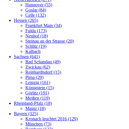
Hannover (55)
Goslar (84)
Celle (132)
Hessen (265)
Frankfurt Main (34)
Fulda (173)
Neuhof (18)
Steinau an der Strasse (20)
Schlitz (19)
Kalbach
Sachsen (641)
Bad Schandau (49)
Zwickau (62)
Reinhardtsdorf (15)
Pirna (29)
Leipzig (161)
Königstein (15)
Görlitz (191)
Meißen (119)
Rheinland-Pfalz (18)
Mainz (18)
Bayern (325)
Kronach leuchtet 2016 (129)
München (73)