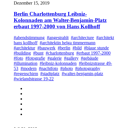
Dezember 15, 2019
Berlin Charlottenburg Leibniz-
Kolonnaden am Walter-Benjamin-Platz
erbaut 1997-2000 von Hans Kollhoff
#abendstimmung
#angestrahlt
#architecture
#architekt
hans kollhoff
#architektin helga timmermann
#architektur
#bauwerk
#berlin
#bild
#blaue stunde
#building
#bunt
#charlottenburg
#erbaut 1997-2000
#foto
#fotografie
#galerie
#gallery
#gebäude
#illumination
#leibniz-kolonnaden
#leibnizstrasse 49-
53
#modern
#nachtfoto
#photo
#photography
#regenschirm
#stadtplatz
#walter-benjamin-platz
#wielandstrasse 19-22