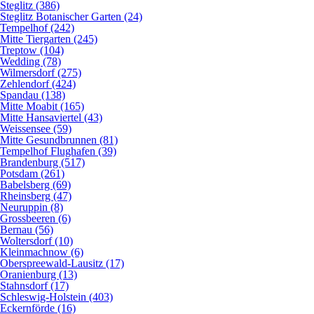
Steglitz (386)
Steglitz Botanischer Garten (24)
Tempelhof (242)
Mitte Tiergarten (245)
Treptow (104)
Wedding (78)
Wilmersdorf (275)
Zehlendorf (424)
Spandau (138)
Mitte Moabit (165)
Mitte Hansaviertel (43)
Weissensee (59)
Mitte Gesundbrunnen (81)
Tempelhof Flughafen (39)
Brandenburg (517)
Potsdam (261)
Babelsberg (69)
Rheinsberg (47)
Neuruppin (8)
Grossbeeren (6)
Bernau (56)
Woltersdorf (10)
Kleinmachnow (6)
Oberspreewald-Lausitz (17)
Oranienburg (13)
Stahnsdorf (17)
Schleswig-Holstein (403)
Eckernförde (16)