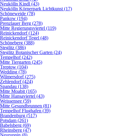
Neukölln Kindl (43)
Neukölln Körnerpark Lichtkunst (17)
Schöneweide (78)
Pankow (194)
Prenzlauer Berg (278)
Mitte Regierungsviertel (119)
Reinickendorf (124)
Reinickendorf Tegel (48)
Schöneberg (388)
Steglitz (386)
Steglitz Botanischer Garten (24)
Tempelhof (242)
Mitte Tiergarten (245)
Treptow (104)
Wedding (78)
Wilmersdorf (275)
Zehlendorf (424)
Spandau (138)
Mitte Moabit (165)
Mitte Hansaviertel (43)
Weissensee (59)
Mitte Gesundbrunnen (81)
Tempelhof Flughafen (39)
Brandenburg (517)
Potsdam (261)
Babelsberg (69)
Rheinsberg (47)
Neuruppin (8)