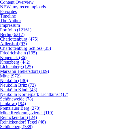
Content Overview
NEW: my recent uploads
Favorites
Timeline
The Author
Impressum
Portfolio (12161)
Berlin (6217)
Charlottenburg (475)
Adlershof (93)
Charlottenburg Schloss (35)
Friedrichshain (195)
Köpenick (86)
Kreuzberg (442)
Lichtenberg (125)
Marzahn-Hellersdorf (109)
Mitte (972)
Neukölln (130)
Neukölln Britz (72)
Neukölln Kindl (43)
Neukölln Körnerpark Lichtkunst (17)
Schöneweide (78)
Pankow (194)
Prenzlauer Berg (278)
Mitte Regierungsviertel (119)
Reinickendorf (124)
Reinickendorf Tegel (48)
Schöneberg (388)