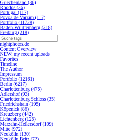
Griechenland (36)
Rhodos (36)
Portugal (117)
Povoa de Varzim (117)
Portfolio (11728)
Baden-Württemberg (218)
Freiburg (218)
nightphotos.de
Content Overview
NEW: my recent uploads
Favorites
Timeline
The Author
Impressum
Portfolio (12161)
Berlin (6217)
Charlottenburg (475)
Adlershof (93)
Charlottenburg Schloss (35)
Friedrichshain (195)
Köpenick (86)
Kreuzberg (442)
Lichtenberg (125)
Marzahn-Hellersdorf (109)
Mitte (972)
Neukölln (130)
Neukölln Britz (72)