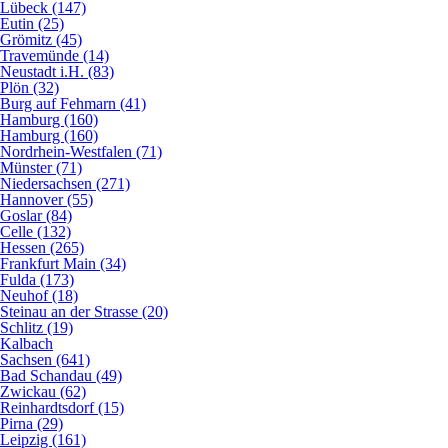
Lübeck (147)
Eutin (25)
Grömitz (45)
Travemünde (14)
Neustadt i.H. (83)
Plön (32)
Burg auf Fehmarn (41)
Hamburg (160)
Hamburg (160)
Nordrhein-Westfalen (71)
Münster (71)
Niedersachsen (271)
Hannover (55)
Goslar (84)
Celle (132)
Hessen (265)
Frankfurt Main (34)
Fulda (173)
Neuhof (18)
Steinau an der Strasse (20)
Schlitz (19)
Kalbach
Sachsen (641)
Bad Schandau (49)
Zwickau (62)
Reinhardtsdorf (15)
Pirna (29)
Leipzig (161)