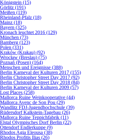
Königstein (15)
Görlitz (191)
Meißen (119)
Rheinland-Pfalz (18)
Mainz (18)
Bayern (325)
Kronach leuchtet 2016 (129)
München (73)
Bamberg (123)
Polen (331)
Kraków (Krakau) (92)
Wrocław (Breslau) (75)
Poznań (Posen) (164)
Menschen und Ereignisse (388)
Berlin Karneval der Kulturen 2017 (155)
Berlin Christopher Street Day 2017 (92)
Berlin Christopher Street Day 2018 (84)
Berlin Karneval der Kulturen 2009 (57)
Lost Places (258)
Mallorca Ruine Weinkooperative (44)
Mallorca Avenc de Son Pou (29)
Wandlitz FDJ-Jugendhochschule (39)
Rüdersdorf Kalkstein-Tagebau (26)
Mallorca Ruine Teppichfabrik (11)
Elstal Olympisches Dorf Berlin (22)
Ottendorf Endlerkuppe (9)
Rhodos Agia Eleousa (38)
Rhodos Profitis Ilias (26)