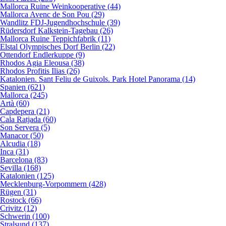
Mallorca Ruine Weinkooperative (44)
Mallorca Avenc de Son Pou (29)
Wandlitz FDJ-Jugendhochschule (39)
Rüdersdorf Kalkstein-Tagebau (26)
Mallorca Ruine Teppichfabrik (11)
Elstal Olympisches Dorf Berlin (22)
Ottendorf Endlerkuppe (9)
Rhodos Agia Eleousa (38)
Rhodos Profitis Ilias (26)
Katalonien. Sant Feliu de Guixols. Park Hotel Panorama (14)
Spanien (621)
Mallorca (245)
Artà (60)
Capdepera (21)
Cala Ratjada (60)
Son Servera (5)
Manacor (50)
Alcudia (18)
Inca (31)
Barcelona (83)
Sevilla (168)
Katalonien (125)
Mecklenburg-Vorpommern (428)
Rügen (31)
Rostock (66)
Crivitz (12)
Schwerin (100)
Stralsund (137)