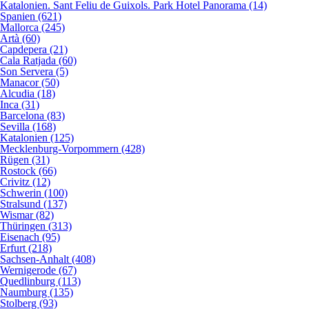
Katalonien. Sant Feliu de Guixols. Park Hotel Panorama (14)
Spanien (621)
Mallorca (245)
Artà (60)
Capdepera (21)
Cala Ratjada (60)
Son Servera (5)
Manacor (50)
Alcudia (18)
Inca (31)
Barcelona (83)
Sevilla (168)
Katalonien (125)
Mecklenburg-Vorpommern (428)
Rügen (31)
Rostock (66)
Crivitz (12)
Schwerin (100)
Stralsund (137)
Wismar (82)
Thüringen (313)
Eisenach (95)
Erfurt (218)
Sachsen-Anhalt (408)
Wernigerode (67)
Quedlinburg (113)
Naumburg (135)
Stolberg (93)