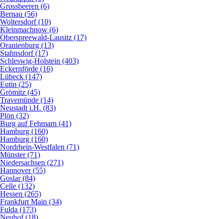
Grossbeeren (6)
Bernau (56)
Woltersdorf (10)
Kleinmachnow (6)
Oberspreewald-Lausitz (17)
Oranienburg (13)
Stahnsdorf (17)
Schleswig-Holstein (403)
Eckernförde (16)
Lübeck (147)
Eutin (25)
Grömitz (45)
Travemünde (14)
Neustadt i.H. (83)
Plön (32)
Burg auf Fehmarn (41)
Hamburg (160)
Hamburg (160)
Nordrhein-Westfalen (71)
Münster (71)
Niedersachsen (271)
Hannover (55)
Goslar (84)
Celle (132)
Hessen (265)
Frankfurt Main (34)
Fulda (173)
Neuhof (18)