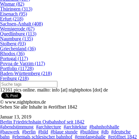
Wismar (82)
Thüringen (313)
Eisenach (95)
Erfurt (218)
Sachsen-Anhalt (408)
Wernigerode (67)
Quedlinburg (113)
Naumburg (135)
Stolberg (93)
Griechenland (36)
Rhodos (36)
Portugal (117)
Povoa de Varzim (117)
Portfolio (11728)
Baden-Württemberg (218)
Freiburg (218)
12161 pics online. mailto: info [at] nightphotos [dot] de
© www.nightphotos.de
Sehen Sie alle Inhalte in #eröffnet 1842
Januar 13, 2019
Berlin Friedrichshain Ostbahnhof seit 1842
#abendstimmung
#architecture
#architektur
#bahnhofshalle
#bauwerk
#berlin
#bild
#blaue stunde
#building
#db
#deutsche
bahn
#ehemals schlesischer bahnhof
#empfangshalle
#eröffnet 1842