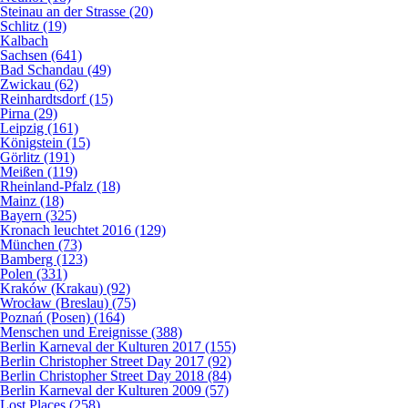
Steinau an der Strasse (20)
Schlitz (19)
Kalbach
Sachsen (641)
Bad Schandau (49)
Zwickau (62)
Reinhardtsdorf (15)
Pirna (29)
Leipzig (161)
Königstein (15)
Görlitz (191)
Meißen (119)
Rheinland-Pfalz (18)
Mainz (18)
Bayern (325)
Kronach leuchtet 2016 (129)
München (73)
Bamberg (123)
Polen (331)
Kraków (Krakau) (92)
Wrocław (Breslau) (75)
Poznań (Posen) (164)
Menschen und Ereignisse (388)
Berlin Karneval der Kulturen 2017 (155)
Berlin Christopher Street Day 2017 (92)
Berlin Christopher Street Day 2018 (84)
Berlin Karneval der Kulturen 2009 (57)
Lost Places (258)