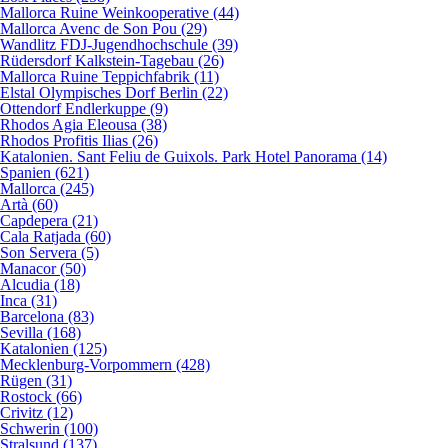
Mallorca Ruine Weinkooperative (44)
Mallorca Avenc de Son Pou (29)
Wandlitz FDJ-Jugendhochschule (39)
Rüdersdorf Kalkstein-Tagebau (26)
Mallorca Ruine Teppichfabrik (11)
Elstal Olympisches Dorf Berlin (22)
Ottendorf Endlerkuppe (9)
Rhodos Agia Eleousa (38)
Rhodos Profitis Ilias (26)
Katalonien. Sant Feliu de Guixols. Park Hotel Panorama (14)
Spanien (621)
Mallorca (245)
Artà (60)
Capdepera (21)
Cala Ratjada (60)
Son Servera (5)
Manacor (50)
Alcudia (18)
Inca (31)
Barcelona (83)
Sevilla (168)
Katalonien (125)
Mecklenburg-Vorpommern (428)
Rügen (31)
Rostock (66)
Crivitz (12)
Schwerin (100)
Stralsund (137)