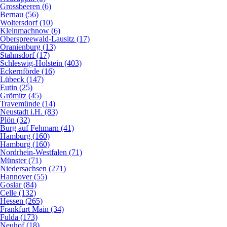
Grossbeeren (6)
Bernau (56)
Woltersdorf (10)
Kleinmachnow (6)
Oberspreewald-Lausitz (17)
Oranienburg (13)
Stahnsdorf (17)
Schleswig-Holstein (403)
Eckernförde (16)
Lübeck (147)
Eutin (25)
Grömitz (45)
Travemünde (14)
Neustadt i.H. (83)
Plön (32)
Burg auf Fehmarn (41)
Hamburg (160)
Hamburg (160)
Nordrhein-Westfalen (71)
Münster (71)
Niedersachsen (271)
Hannover (55)
Goslar (84)
Celle (132)
Hessen (265)
Frankfurt Main (34)
Fulda (173)
Neuhof (18)