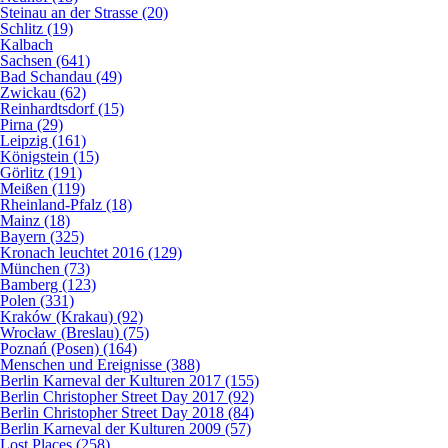
Steinau an der Strasse (20)
Schlitz (19)
Kalbach
Sachsen (641)
Bad Schandau (49)
Zwickau (62)
Reinhardtsdorf (15)
Pirna (29)
Leipzig (161)
Königstein (15)
Görlitz (191)
Meißen (119)
Rheinland-Pfalz (18)
Mainz (18)
Bayern (325)
Kronach leuchtet 2016 (129)
München (73)
Bamberg (123)
Polen (331)
Kraków (Krakau) (92)
Wrocław (Breslau) (75)
Poznań (Posen) (164)
Menschen und Ereignisse (388)
Berlin Karneval der Kulturen 2017 (155)
Berlin Christopher Street Day 2017 (92)
Berlin Christopher Street Day 2018 (84)
Berlin Karneval der Kulturen 2009 (57)
Lost Places (258)