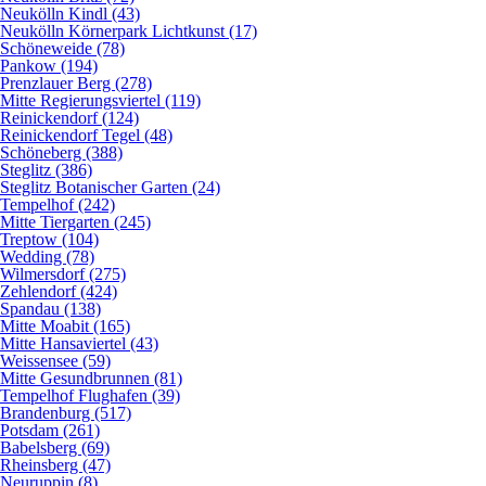
Neukölln Kindl (43)
Neukölln Körnerpark Lichtkunst (17)
Schöneweide (78)
Pankow (194)
Prenzlauer Berg (278)
Mitte Regierungsviertel (119)
Reinickendorf (124)
Reinickendorf Tegel (48)
Schöneberg (388)
Steglitz (386)
Steglitz Botanischer Garten (24)
Tempelhof (242)
Mitte Tiergarten (245)
Treptow (104)
Wedding (78)
Wilmersdorf (275)
Zehlendorf (424)
Spandau (138)
Mitte Moabit (165)
Mitte Hansaviertel (43)
Weissensee (59)
Mitte Gesundbrunnen (81)
Tempelhof Flughafen (39)
Brandenburg (517)
Potsdam (261)
Babelsberg (69)
Rheinsberg (47)
Neuruppin (8)