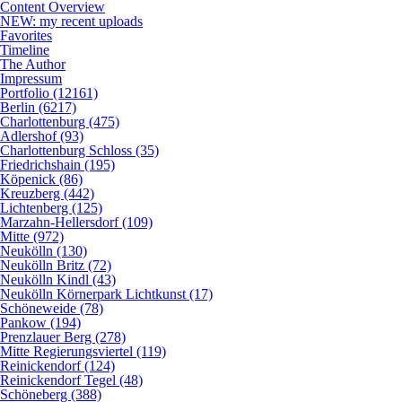
Content Overview
NEW: my recent uploads
Favorites
Timeline
The Author
Impressum
Portfolio (12161)
Berlin (6217)
Charlottenburg (475)
Adlershof (93)
Charlottenburg Schloss (35)
Friedrichshain (195)
Köpenick (86)
Kreuzberg (442)
Lichtenberg (125)
Marzahn-Hellersdorf (109)
Mitte (972)
Neukölln (130)
Neukölln Britz (72)
Neukölln Kindl (43)
Neukölln Körnerpark Lichtkunst (17)
Schöneweide (78)
Pankow (194)
Prenzlauer Berg (278)
Mitte Regierungsviertel (119)
Reinickendorf (124)
Reinickendorf Tegel (48)
Schöneberg (388)