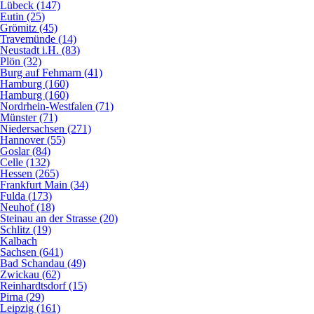
Lübeck (147)
Eutin (25)
Grömitz (45)
Travemünde (14)
Neustadt i.H. (83)
Plön (32)
Burg auf Fehmarn (41)
Hamburg (160)
Hamburg (160)
Nordrhein-Westfalen (71)
Münster (71)
Niedersachsen (271)
Hannover (55)
Goslar (84)
Celle (132)
Hessen (265)
Frankfurt Main (34)
Fulda (173)
Neuhof (18)
Steinau an der Strasse (20)
Schlitz (19)
Kalbach
Sachsen (641)
Bad Schandau (49)
Zwickau (62)
Reinhardtsdorf (15)
Pirna (29)
Leipzig (161)