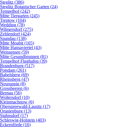
Steglitz (386)
Steglitz Botanischer Garten (24)
Tempelhof (242)
Mitte Tiergarten (245)
Treptow (104)
Wedding (78)
Wilmersdorf (275)
Zehlendorf (424)
Spandau (138)
Mitte Moabit (165)
Mitte Hansaviertel (43)
Weissensee (59)
Mitte Gesundbrunnen (81)
Tempelhof Flughafen (39)
Brandenburg (517)
Potsdam (261)
Babelsberg (69)
Rheinsberg (47)
Neuruppin (8)
Grossbeeren (6)
Bernau (56)
Woltersdorf (10)
Kleinmachnow (6)
Oberspreewald-Lausitz (17)
Oranienburg (13)
Stahnsdorf (17)
Schleswig-Holstein (403)
Eckernförde (16)