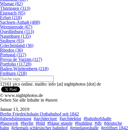
Wismar (82)
Thüringen (313)
Eisenach (95)
Erfurt (218)
Sachsen-Anhalt (408)
Wernigerode (67)
Quedlinburg (113)
Naumburg (135)
Stolberg (93)
Griechenland (36)
Rhodos (36)
Portugal (117)
Povoa de Varzim (117)
Portfolio (11728)
Baden-Württemberg (218)
Freiburg (218)
12161 pics online. mailto: info [at] nightphotos [dot] de
© www.nightphotos.de
Sehen Sie alle Inhalte in #taxen
Januar 13, 2019
Berlin Friedrichshain Ostbahnhof seit 1842
#abendstimmung
#architecture
#architektur
#bahnhofshalle
#bauwerk
#berlin
#bild
#blaue stunde
#building
#db
#deutsche
bahn
#ehemals schlesischer bahnhof
#empfangshalle
#eröffnet 1842