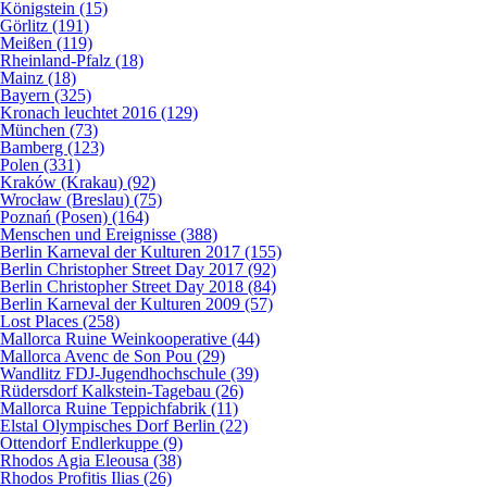
Königstein (15)
Görlitz (191)
Meißen (119)
Rheinland-Pfalz (18)
Mainz (18)
Bayern (325)
Kronach leuchtet 2016 (129)
München (73)
Bamberg (123)
Polen (331)
Kraków (Krakau) (92)
Wrocław (Breslau) (75)
Poznań (Posen) (164)
Menschen und Ereignisse (388)
Berlin Karneval der Kulturen 2017 (155)
Berlin Christopher Street Day 2017 (92)
Berlin Christopher Street Day 2018 (84)
Berlin Karneval der Kulturen 2009 (57)
Lost Places (258)
Mallorca Ruine Weinkooperative (44)
Mallorca Avenc de Son Pou (29)
Wandlitz FDJ-Jugendhochschule (39)
Rüdersdorf Kalkstein-Tagebau (26)
Mallorca Ruine Teppichfabrik (11)
Elstal Olympisches Dorf Berlin (22)
Ottendorf Endlerkuppe (9)
Rhodos Agia Eleousa (38)
Rhodos Profitis Ilias (26)