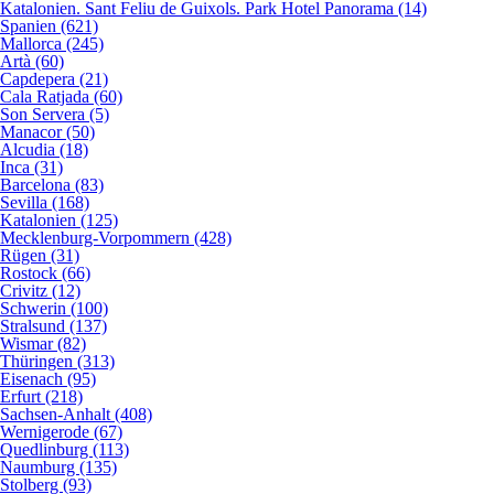
Katalonien. Sant Feliu de Guixols. Park Hotel Panorama (14)
Spanien (621)
Mallorca (245)
Artà (60)
Capdepera (21)
Cala Ratjada (60)
Son Servera (5)
Manacor (50)
Alcudia (18)
Inca (31)
Barcelona (83)
Sevilla (168)
Katalonien (125)
Mecklenburg-Vorpommern (428)
Rügen (31)
Rostock (66)
Crivitz (12)
Schwerin (100)
Stralsund (137)
Wismar (82)
Thüringen (313)
Eisenach (95)
Erfurt (218)
Sachsen-Anhalt (408)
Wernigerode (67)
Quedlinburg (113)
Naumburg (135)
Stolberg (93)