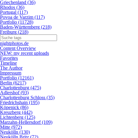
Griechenland (36)
Rhodos (36)
Portugal (117)
Povoa de Varzim (117)
Portfolio (11728)
Baden-Württemberg (218)
Freiburg (218)
nightphotos.de
Content Overview
NEW: my recent uploads
Favorites
Timeline
The Author
Impressum
Portfolio (12161)
Berlin (6217)
Charlottenburg (475)
Adlershof (93)
Charlottenburg Schloss (35)
Friedrichshain (195)
Köpenick (86)
Kreuzberg (442)
Lichtenberg (125)
Marzahn-Hellersdorf (109)
Mitte (972)
Neukölln (130)
Neukölln Britz (72)