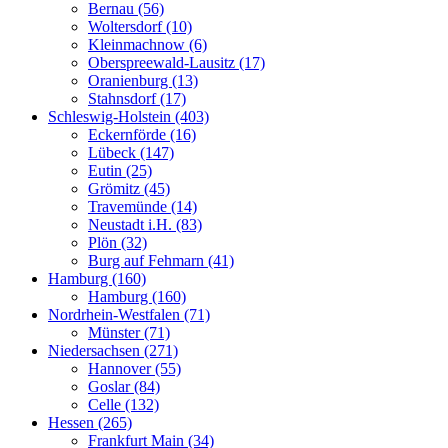
Bernau (56)
Woltersdorf (10)
Kleinmachnow (6)
Oberspreewald-Lausitz (17)
Oranienburg (13)
Stahnsdorf (17)
Schleswig-Holstein (403)
Eckernförde (16)
Lübeck (147)
Eutin (25)
Grömitz (45)
Travemünde (14)
Neustadt i.H. (83)
Plön (32)
Burg auf Fehmarn (41)
Hamburg (160)
Hamburg (160)
Nordrhein-Westfalen (71)
Münster (71)
Niedersachsen (271)
Hannover (55)
Goslar (84)
Celle (132)
Hessen (265)
Frankfurt Main (34)