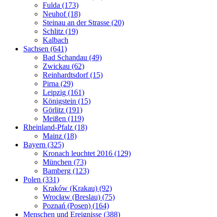
Fulda (173)
Neuhof (18)
Steinau an der Strasse (20)
Schlitz (19)
Kalbach
Sachsen (641)
Bad Schandau (49)
Zwickau (62)
Reinhardtsdorf (15)
Pirna (29)
Leipzig (161)
Königstein (15)
Görlitz (191)
Meißen (119)
Rheinland-Pfalz (18)
Mainz (18)
Bayern (325)
Kronach leuchtet 2016 (129)
München (73)
Bamberg (123)
Polen (331)
Kraków (Krakau) (92)
Wrocław (Breslau) (75)
Poznań (Posen) (164)
Menschen und Ereignisse (388)