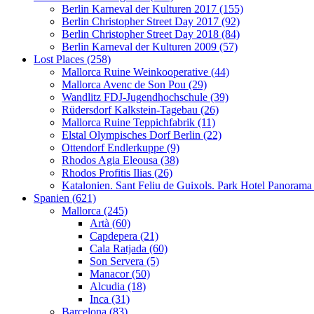
Berlin Karneval der Kulturen 2017 (155)
Berlin Christopher Street Day 2017 (92)
Berlin Christopher Street Day 2018 (84)
Berlin Karneval der Kulturen 2009 (57)
Lost Places (258)
Mallorca Ruine Weinkooperative (44)
Mallorca Avenc de Son Pou (29)
Wandlitz FDJ-Jugendhochschule (39)
Rüdersdorf Kalkstein-Tagebau (26)
Mallorca Ruine Teppichfabrik (11)
Elstal Olympisches Dorf Berlin (22)
Ottendorf Endlerkuppe (9)
Rhodos Agia Eleousa (38)
Rhodos Profitis Ilias (26)
Katalonien. Sant Feliu de Guixols. Park Hotel Panorama
Spanien (621)
Mallorca (245)
Artà (60)
Capdepera (21)
Cala Ratjada (60)
Son Servera (5)
Manacor (50)
Alcudia (18)
Inca (31)
Barcelona (83)