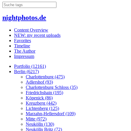
nightphotos.de
Content Overview
NEW: my recent uploads
Favorites
Timeline
The Author
Impressum
Portfolio (12161)
Berlin (6217)
Charlottenburg (475)
Adlershof (93)
Charlottenburg Schloss (35)
Friedrichshain (195)
Köpenick (86)
Kreuzberg (442)
Lichtenberg (125)
Marzahn-Hellersdorf (109)
Mitte (972)
Neukölln (130)
Neukölln Britz (72)