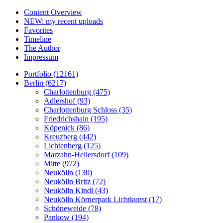
Content Overview
NEW: my recent uploads
Favorites
Timeline
The Author
Impressum
Portfolio (12161)
Berlin (6217)
Charlottenburg (475)
Adlershof (93)
Charlottenburg Schloss (35)
Friedrichshain (195)
Köpenick (86)
Kreuzberg (442)
Lichtenberg (125)
Marzahn-Hellersdorf (109)
Mitte (972)
Neukölln (130)
Neukölln Britz (72)
Neukölln Kindl (43)
Neukölln Körnerpark Lichtkunst (17)
Schöneweide (78)
Pankow (194)