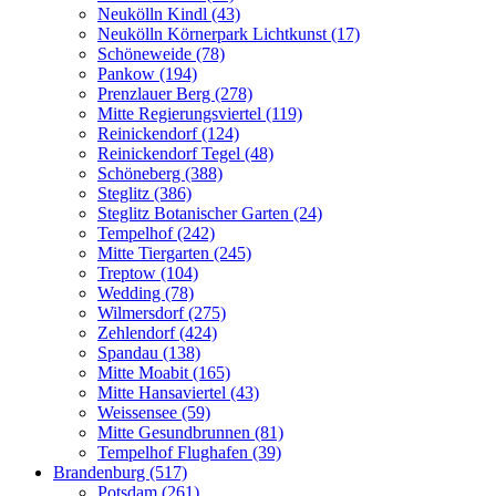
Neukölln Kindl (43)
Neukölln Körnerpark Lichtkunst (17)
Schöneweide (78)
Pankow (194)
Prenzlauer Berg (278)
Mitte Regierungsviertel (119)
Reinickendorf (124)
Reinickendorf Tegel (48)
Schöneberg (388)
Steglitz (386)
Steglitz Botanischer Garten (24)
Tempelhof (242)
Mitte Tiergarten (245)
Treptow (104)
Wedding (78)
Wilmersdorf (275)
Zehlendorf (424)
Spandau (138)
Mitte Moabit (165)
Mitte Hansaviertel (43)
Weissensee (59)
Mitte Gesundbrunnen (81)
Tempelhof Flughafen (39)
Brandenburg (517)
Potsdam (261)