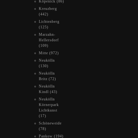
Köpenick (86)
Kreuzberg
(442)
Lichtenberg
(125)
Marzahn-
Hellersdorf
(109)
Mitte (972)
Neukölln
(130)
Neukölln
Britz (72)
Neukölln
Kindl (43)
Neukölln
Körnerpark
Lichtkunst
(17)
Schöneweide
(78)
Pankow (194)