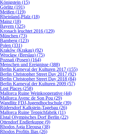
Königstein (15)
Görlitz (191)
Meißen (119)
Rheinland-Pfalz (18)
Mainz (18)
Bayern (325)
Kronach leuchtet 2016 (129)
München (73)
Bamberg (123)
Polen (331)
Kraków (Krakau) (92)
Wrocław (Breslau) (75)
Poznań (Posen) (164)
Menschen und Ereignisse (388)
Berlin Karneval der Kulturen 2017 (155)
Berlin Christopher Street Day 2017 (92)
Berlin Christopher Street Day 2018 (84)
Berlin Karneval der Kulturen 2009 (57)
Lost Places (258)
Mallorca Ruine Weinkooperative (44)
Mallorca Avenc de Son Pou (29)
Wandlitz FDJ-Jugendhochschule (39)
Rüdersdorf Kalkstein-Tagebau (26)
Mallorca Ruine Teppichfabrik (11)
Elstal Olympisches Dorf Berlin (22)
Ottendorf Endlerkuppe (9)
Rhodos Agia Eleousa (38)
Rhodos Profitis Ilias (26)