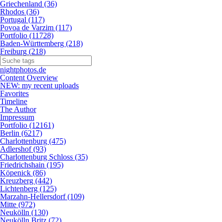
Griechenland (36)
Rhodos (36)
Portugal (117)
Povoa de Varzim (117)
Portfolio (11728)
Baden-Württemberg (218)
Freiburg (218)
nightphotos.de
Content Overview
NEW: my recent uploads
Favorites
Timeline
The Author
Impressum
Portfolio (12161)
Berlin (6217)
Charlottenburg (475)
Adlershof (93)
Charlottenburg Schloss (35)
Friedrichshain (195)
Köpenick (86)
Kreuzberg (442)
Lichtenberg (125)
Marzahn-Hellersdorf (109)
Mitte (972)
Neukölln (130)
Neukölln Britz (72)