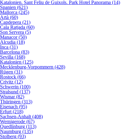
Katalonien. Sant Feliu de Guixols. Park Hotel Panorama (14)
Spanien (621)
Mallorca (245)
Artà (60)
Capdepera (21)
Cala Ratjada (60)
Son Servera (5)
Manacor (50)
Alcudia (18)
Inca (31)
Barcelona (83)
Sevilla (168)
Katalonien (125)
Mecklenburg-Vorpommern (428)
Rügen (31)
Rostock (66)
Crivitz (12)
Schwerin (100)
Stralsund (137)
Wismar (82)
Thüringen (313)
Eisenach (95)
Erfurt (218)
Sachsen-Anhalt (408)
Wernigerode (67)
Quedlinburg (113)
Naumburg (135)
Stolberg (93)