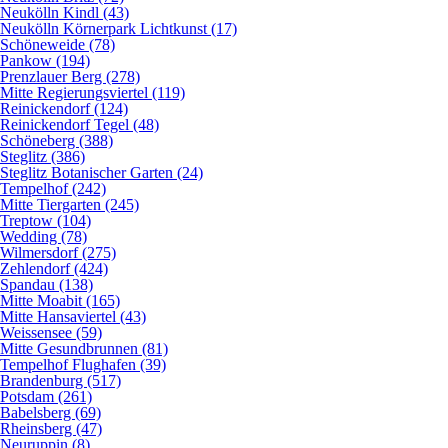
Neukölln Kindl (43)
Neukölln Körnerpark Lichtkunst (17)
Schöneweide (78)
Pankow (194)
Prenzlauer Berg (278)
Mitte Regierungsviertel (119)
Reinickendorf (124)
Reinickendorf Tegel (48)
Schöneberg (388)
Steglitz (386)
Steglitz Botanischer Garten (24)
Tempelhof (242)
Mitte Tiergarten (245)
Treptow (104)
Wedding (78)
Wilmersdorf (275)
Zehlendorf (424)
Spandau (138)
Mitte Moabit (165)
Mitte Hansaviertel (43)
Weissensee (59)
Mitte Gesundbrunnen (81)
Tempelhof Flughafen (39)
Brandenburg (517)
Potsdam (261)
Babelsberg (69)
Rheinsberg (47)
Neuruppin (8)