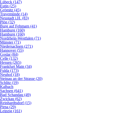
Lübeck (147)
Eutin (25)
Grömitz (45)
Travemünde (14)
Neustadt i.H. (83)
Plön (32)
Burg auf Fehmarn (41)
Hamburg (160)
Hamburg (160)
Nordrhein-Westfalen (71)
Münster (71)
Niedersachsen (271)
Hannover (55)
Goslar (84)
Celle (132)
Hessen (265)
Frankfurt Main (34)
Fulda (173)
Neuhof (18)
Steinau an der Strasse (20)
Schlitz (19)
Kalbach
Sachsen (641)
Bad Schandau (49)
Zwickau (62)
Reinhardtsdorf (15)
Pirna (29)
Leipzig (161)