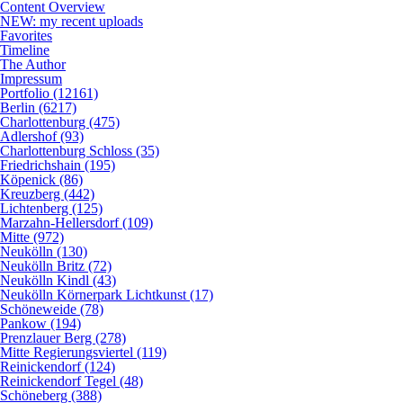
Content Overview
NEW: my recent uploads
Favorites
Timeline
The Author
Impressum
Portfolio (12161)
Berlin (6217)
Charlottenburg (475)
Adlershof (93)
Charlottenburg Schloss (35)
Friedrichshain (195)
Köpenick (86)
Kreuzberg (442)
Lichtenberg (125)
Marzahn-Hellersdorf (109)
Mitte (972)
Neukölln (130)
Neukölln Britz (72)
Neukölln Kindl (43)
Neukölln Körnerpark Lichtkunst (17)
Schöneweide (78)
Pankow (194)
Prenzlauer Berg (278)
Mitte Regierungsviertel (119)
Reinickendorf (124)
Reinickendorf Tegel (48)
Schöneberg (388)