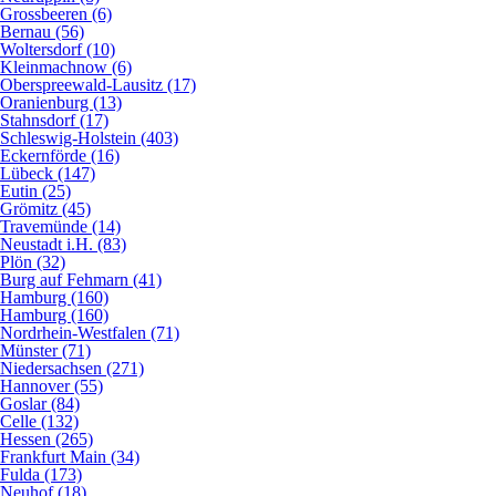
Grossbeeren (6)
Bernau (56)
Woltersdorf (10)
Kleinmachnow (6)
Oberspreewald-Lausitz (17)
Oranienburg (13)
Stahnsdorf (17)
Schleswig-Holstein (403)
Eckernförde (16)
Lübeck (147)
Eutin (25)
Grömitz (45)
Travemünde (14)
Neustadt i.H. (83)
Plön (32)
Burg auf Fehmarn (41)
Hamburg (160)
Hamburg (160)
Nordrhein-Westfalen (71)
Münster (71)
Niedersachsen (271)
Hannover (55)
Goslar (84)
Celle (132)
Hessen (265)
Frankfurt Main (34)
Fulda (173)
Neuhof (18)