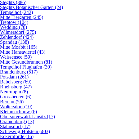
Steglitz (386)
Steglitz Botanischer Garten (24)
Tempelhof (242)
Mitte Tiergarten (245)
Treptow (104)
Wedding (78)
Wilmersdorf (275)
Zehlendorf (424)
Spandau (138)
Mitte Moabit (165)
Mitte Hansaviertel (43)
Weissensee (59)
Mitte Gesundbrunnen (81)
Tempelhof Flughafen (39)
Brandenburg (517)
Potsdam (261)
Babelsberg (69)
Rheinsberg (47)
Neuruppin (8)
Grossbeeren (6)
Bernau (56)
Woltersdorf (10)
Kleinmachnow (6)
Oberspreewald-Lausitz (17)
Oranienburg (13)
Stahnsdorf (17)
Schleswig-Holstein (403)
Eckernförde (16)