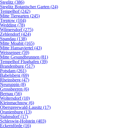
Steglitz (386)
Steglitz Botanischer Garten (24)
Tempelhof (242)
Mitte Tiergarten (245)
Treptow (104)
Wedding (78)
Wilmersdorf (275)
Zehlendorf (424)
Spandau (138)
Mitte Moabit (165)
Mitte Hansaviertel (43)
Weissensee (59)
Mitte Gesundbrunnen (81)
Tempelhof Flughafen (39)
Brandenburg (517)
Potsdam (261)
Babelsberg (69)
Rheinsberg (47)
Neuruppin (8)
Grossbeeren (6)
Bernau (56)
Woltersdorf (10)
Kleinmachnow (6)
Oberspreewald-Lausitz (17)
Oranienburg (13)
Stahnsdorf (17)
Schleswig-Holstein (403)
Eckernförde (16)