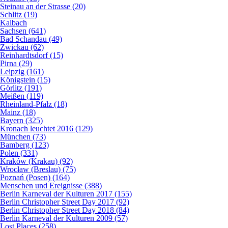
Steinau an der Strasse (20)
Schlitz (19)
Kalbach
Sachsen (641)
Bad Schandau (49)
Zwickau (62)
Reinhardtsdorf (15)
Pirna (29)
Leipzig (161)
Königstein (15)
Görlitz (191)
Meißen (119)
Rheinland-Pfalz (18)
Mainz (18)
Bayern (325)
Kronach leuchtet 2016 (129)
München (73)
Bamberg (123)
Polen (331)
Kraków (Krakau) (92)
Wrocław (Breslau) (75)
Poznań (Posen) (164)
Menschen und Ereignisse (388)
Berlin Karneval der Kulturen 2017 (155)
Berlin Christopher Street Day 2017 (92)
Berlin Christopher Street Day 2018 (84)
Berlin Karneval der Kulturen 2009 (57)
Lost Places (258)