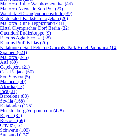
Mallorca Ruine Weinkooperative (44)
Mallorca Avenc de Son Pou (29)
Wandlitz FDJ-Jugendhochschule (39)
Rüdersdorf Kalkstein-Tagebau (26)
Mallorca Ruine Teppichfabrik (11)
Elstal Olympisches Dorf Berlin (22)
Ottendorf Endlerkuppe (9)
Rhodos Agia Eleousa (38)
Rhodos Profitis Ilias (26)
Katalonien. Sant Feliu de Guixols. Park Hotel Panorama (14)
Spanien (621)
Mallorca (245)
Artà (60)
Capdepera (21)
Cala Ratjada (60)
Son Servera (5)
Manacor (50)
Alcudia (18)
Inca (31)
Barcelona (83)
Sevilla (168)
Katalonien (125)
Mecklenburg-Vorpommern (428)
Rügen (31)
Rostock (66)
Crivitz (12)
Schwerin (100)
Stralsund (137)