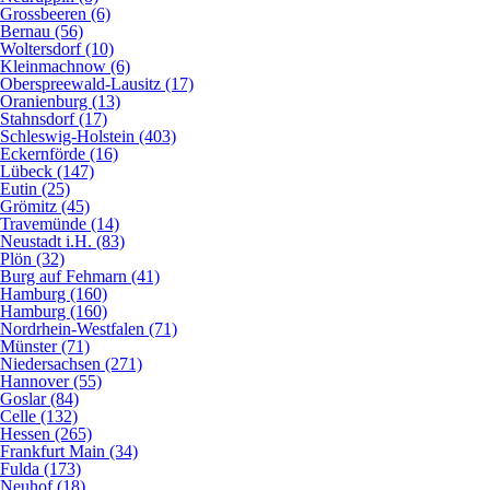
Grossbeeren (6)
Bernau (56)
Woltersdorf (10)
Kleinmachnow (6)
Oberspreewald-Lausitz (17)
Oranienburg (13)
Stahnsdorf (17)
Schleswig-Holstein (403)
Eckernförde (16)
Lübeck (147)
Eutin (25)
Grömitz (45)
Travemünde (14)
Neustadt i.H. (83)
Plön (32)
Burg auf Fehmarn (41)
Hamburg (160)
Hamburg (160)
Nordrhein-Westfalen (71)
Münster (71)
Niedersachsen (271)
Hannover (55)
Goslar (84)
Celle (132)
Hessen (265)
Frankfurt Main (34)
Fulda (173)
Neuhof (18)