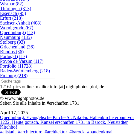
Wismar (82)
Thüringen (313)
Eisenach (95)
Erfurt (218)
Sachsen-Anhalt (408)
Wernigerode (67)
Quedlinburg (113)
Naumburg (135)
Stolberg (93)
Griechenland (36)
Rhodos (36)
Portugal (117)
Povoa de Varzim (117)
Portfolio (11728)
Baden-Württemberg (218)
Freiburg (218)
12161 pics online. mailto: info [at] nightphotos [dot] de
© www.nightphotos.de
Sehen Sie alle Inhalte in #erschaffen 1731
April 17, 2025
Quedlinburg. Evangelische Kirche St. Nikolai. Hallenkirche erbaut vor
1222. Heute gotisch. Kanzel erschaffen 1731 in Barock. Neustädter
Kirchhof
#altstadt
#architecture
#architektur
#barock
#baudenkmal