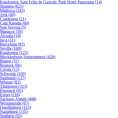
Katalonien. Sant Feliu de Guixols. Park Hotel Panorama (14)
Spanien (621)
Mallorca (245)
Artà (60)
Capdepera (21)
Cala Ratjada (60)
Son Servera (5)
Manacor (50)
Alcudia (18)
Inca (31)
Barcelona (83)
Sevilla (168)
Katalonien (125)
Mecklenburg-Vorpommern (428)
Rügen (31)
Rostock (66)
Crivitz (12)
Schwerin (100)
Stralsund (137)
Wismar (82)
Thüringen (313)
Eisenach (95)
Erfurt (218)
Sachsen-Anhalt (408)
Wernigerode (67)
Quedlinburg (113)
Naumburg (135)
Stolberg (93)