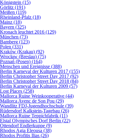
Königstein (15)
Görlitz (191)
Meißen (119)
Rheinland-Pfalz (18)
Mainz (18)
Bayern (325)
Kronach leuchtet 2016 (129)
München (73)
Bamberg (123)
Polen (331)
Kraków (Krakau) (92)
Wrocław (Breslau) (75)
Poznań (Posen) (164)
Menschen und Ereignisse (388)
Berlin Karneval der Kulturen 2017 (155)
Berlin Christopher Street Day 2017 (92)
Berlin Christopher Street Day 2018 (84)
Berlin Karneval der Kulturen 2009 (57)
Lost Places (258)
Mallorca Ruine Weinkooperative (44)
Mallorca Avenc de Son Pou (29)
Wandlitz FDJ-Jugendhochschule (39)
Rüdersdorf Kalkstein-Tagebau (26)
Mallorca Ruine Teppichfabrik (11)
Elstal Olympisches Dorf Berlin (22)
Ottendorf Endlerkuppe (9)
Rhodos Agia Eleousa (38)
Rhodos Profitis Ilias (26)