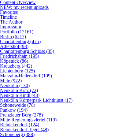
Content Overview
NEW: my recent uploads
Favorites
Timeline
The Author
Impressum
Portfolio (12161)
Berlin (6217)
Charlottenburg (475)
Adlershof (93)
Charlottenburg Schloss (35)
Friedrichshain (195)
Köpenick (86)
Kreuzberg (442)
Lichtenberg (125)
Marzahn-Hellersdorf (109)
Mitte (972)
Neukölln (130)
Neukölln Britz (72)
Neukölln Kindl (43)
Neukölln Körnerpark Lichtkunst (17)
Schöneweide (78)
Pankow (194)
Prenzlauer Berg (278)
Mitte Regierungsviertel (119)
Reinickendorf (124)
Reinickendorf Tegel (48)
Schöneberg (388)