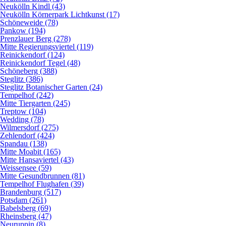
Neukölln Kindl (43)
Neukölln Körnerpark Lichtkunst (17)
Schöneweide (78)
Pankow (194)
Prenzlauer Berg (278)
Mitte Regierungsviertel (119)
Reinickendorf (124)
Reinickendorf Tegel (48)
Schöneberg (388)
Steglitz (386)
Steglitz Botanischer Garten (24)
Tempelhof (242)
Mitte Tiergarten (245)
Treptow (104)
Wedding (78)
Wilmersdorf (275)
Zehlendorf (424)
Spandau (138)
Mitte Moabit (165)
Mitte Hansaviertel (43)
Weissensee (59)
Mitte Gesundbrunnen (81)
Tempelhof Flughafen (39)
Brandenburg (517)
Potsdam (261)
Babelsberg (69)
Rheinsberg (47)
Neuruppin (8)