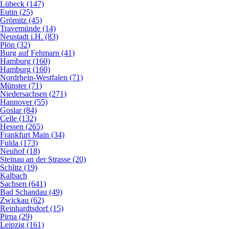
Lübeck (147)
Eutin (25)
Grömitz (45)
Travemünde (14)
Neustadt i.H. (83)
Plön (32)
Burg auf Fehmarn (41)
Hamburg (160)
Hamburg (160)
Nordrhein-Westfalen (71)
Münster (71)
Niedersachsen (271)
Hannover (55)
Goslar (84)
Celle (132)
Hessen (265)
Frankfurt Main (34)
Fulda (173)
Neuhof (18)
Steinau an der Strasse (20)
Schlitz (19)
Kalbach
Sachsen (641)
Bad Schandau (49)
Zwickau (62)
Reinhardtsdorf (15)
Pirna (29)
Leipzig (161)