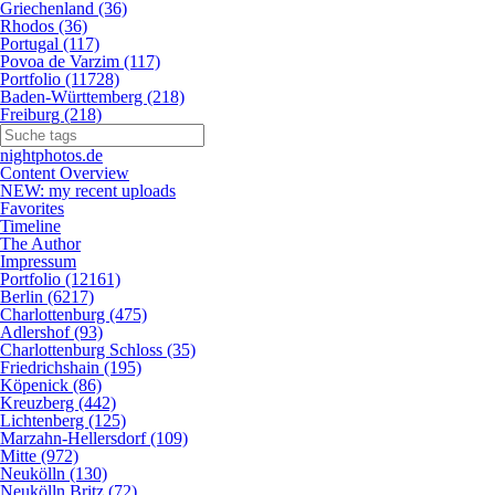
Griechenland (36)
Rhodos (36)
Portugal (117)
Povoa de Varzim (117)
Portfolio (11728)
Baden-Württemberg (218)
Freiburg (218)
nightphotos.de
Content Overview
NEW: my recent uploads
Favorites
Timeline
The Author
Impressum
Portfolio (12161)
Berlin (6217)
Charlottenburg (475)
Adlershof (93)
Charlottenburg Schloss (35)
Friedrichshain (195)
Köpenick (86)
Kreuzberg (442)
Lichtenberg (125)
Marzahn-Hellersdorf (109)
Mitte (972)
Neukölln (130)
Neukölln Britz (72)