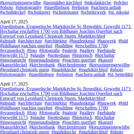
#kreuzrippengewölbe
#neustädter kirchhof
#nikolaikirche
#pfeiler
#photo
#photography
#quedlinburg
#religion
#sachsen-anhalt
#schalldeckel
#schnitzerei
#schnitzkunst
#schnitzwerk
#st. nikolai
April 17, 2025
Quedlinburg. Evangelische Marktkirche St. Benedikti. Geweiht 1173.
Hochaltar erschaffen 1700 von Bildhauer Joachim Querfurt nach
Entwurf von Leonhard Christoph Sturm. Marktkirchhof
#altstadt
#architecture
#architektur
#baudenkmal
#bauwerk
#bild
#bildhauer joachim querfurt
#building
#erschaffen 1700
#evangelisch
#foto
#fotografie
#galerie
#gallery
#gebäude
#geweiht 1173
#glaube
#gotteshaus
#historisch
#hochaltar
#innenansicht
#innenaufnahme
#joachim querfurt
#kanzel
#kanzeldeckel
#kirchenbank
#kirchenfenster
#kreuzrippengewölbe
#leonhard christoph sturm
#marktkirche
#marktkirchhof
#photo
#photography
#quedlinburg
#religion
#sachsen-anhalt
#st. benedikti
April 17, 2025
Quedlinburg. Evangelische Marktkirche St. Benedikti. Geweiht 1173.
Hochaltar erschaffen 1700 von Bildhauer Joachim Querfurt nach
Entwurf von Leonhard Christoph Sturm. Marktkirchhof
#altstadt
#architecture
#architektur
#baudenkmal
#bauwerk
#bild
#bildhauer joachim querfurt
#building
#erschaffen 1700
#evangelisch
#foto
#fotografie
#galerie
#gallery
#gebäude
#geweiht 1173
#glaube
#gotteshaus
#historisch
#hochaltar
#innenansicht
#innenaufnahme
#joachim querfurt
#kanzel
#kanzeldeckel
#kirchenbank
#kirchenfenster
#kreuzrippengewölbe
#leonhard christoph sturm
#marktkirche
#marktkirchhof
#photo