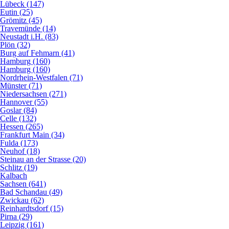
Lübeck (147)
Eutin (25)
Grömitz (45)
Travemünde (14)
Neustadt i.H. (83)
Plön (32)
Burg auf Fehmarn (41)
Hamburg (160)
Hamburg (160)
Nordrhein-Westfalen (71)
Münster (71)
Niedersachsen (271)
Hannover (55)
Goslar (84)
Celle (132)
Hessen (265)
Frankfurt Main (34)
Fulda (173)
Neuhof (18)
Steinau an der Strasse (20)
Schlitz (19)
Kalbach
Sachsen (641)
Bad Schandau (49)
Zwickau (62)
Reinhardtsdorf (15)
Pirna (29)
Leipzig (161)