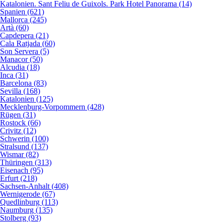
Katalonien. Sant Feliu de Guixols. Park Hotel Panorama (14)
Spanien (621)
Mallorca (245)
Artà (60)
Capdepera (21)
Cala Ratjada (60)
Son Servera (5)
Manacor (50)
Alcudia (18)
Inca (31)
Barcelona (83)
Sevilla (168)
Katalonien (125)
Mecklenburg-Vorpommern (428)
Rügen (31)
Rostock (66)
Crivitz (12)
Schwerin (100)
Stralsund (137)
Wismar (82)
Thüringen (313)
Eisenach (95)
Erfurt (218)
Sachsen-Anhalt (408)
Wernigerode (67)
Quedlinburg (113)
Naumburg (135)
Stolberg (93)