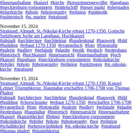
#innenaufnahme
#kanzel
#kirche
#kreuzrippengewölbe
#langhaus
#mecklenburg-vorpommern
#mittelschiff
#neuer markt
#obergaden
#pfarrkirche
#photo
#photography
#religion
#spätgotik
#spätgotisch
#st. marien
#stralsund
November 15, 2024
Stralsund. Altstadt. St.-Nikolai-Kirche erbaut 1270-1350. Gotische
Spitzbogen Joche am Langhaus. Hochkanzel
#altstadt
#architecture
#architektur
#baudenkmal
#bauwerk
#bild
#building
#erbaut 1270-1350
#evangelisch
#foto
#fotografie
#galerie
#gallery
#gebäude
#glaube
#gotik
#gotisch
#gotteshaus
#historisch
#hochkanzel
#innenansicht
#innenaufnahme
#joch
#kanzel
#langhaus
#mecklenburg-vorpommern
#nikolaikirche
#pfeiler
#photo
#photography
#religion
#spitzbogen
#st.-nikolai-
kirche
#stralsund
November 15, 2024
Stralsund. Altstadt. St.-Nikolai-Kirche erbaut 1270-1350. Kanzel
Lettner Triumphkreuz. Hauptaltar erschaffen 1706-1708 von Thomas
Phalert
#altstadt
#architecture
#architektur
#baudenkmal
#bauwerk
#bild
#building
#chorschranke
#erbaut 1270-1350
#erschaffen 1706-1708
#evangelisch
#foto
#fotografie
#galerie
#gallery
#gebäude
#glaube
#gotteshaus
#hauptaltar
#historisch
#innenansicht
#innenaufnahme
#kanzel
#kanzeldeckel
#lettner
#mecklenburg-vorpommern
#nikolaikirche
#pfeiler
#photo
#photography
#poi
#religion
#schalldeckel
#sehenswürdigkeit
#st.-nikolai-kirche
#stralsund
#thomas phalert
#triumphkreuz