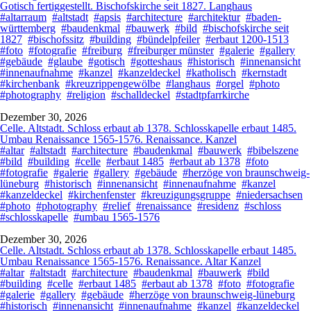
Gotisch fertiggestellt. Bischofskirche seit 1827. Langhaus
#altarraum
#altstadt
#apsis
#architecture
#architektur
#baden-
württemberg
#baudenkmal
#bauwerk
#bild
#bischofskirche seit
1827
#bischofssitz
#building
#bündelpfeiler
#erbaut 1200-1513
#foto
#fotografie
#freiburg
#freiburger münster
#galerie
#gallery
#gebäude
#glaube
#gotisch
#gotteshaus
#historisch
#innenansicht
#innenaufnahme
#kanzel
#kanzeldeckel
#katholisch
#kernstadt
#kirchenbank
#kreuzrippengewölbe
#langhaus
#orgel
#photo
#photography
#religion
#schalldeckel
#stadtpfarrkirche
Dezember 30, 2026
Celle. Altstadt. Schloss erbaut ab 1378. Schlosskapelle erbaut 1485.
Umbau Renaissance 1565-1576. Renaissance. Kanzel
#altar
#altstadt
#architecture
#baudenkmal
#bauwerk
#bibelszene
#bild
#building
#celle
#erbaut 1485
#erbaut ab 1378
#foto
#fotografie
#galerie
#gallery
#gebäude
#herzöge von braunschweig-
lüneburg
#historisch
#innenansicht
#innenaufnahme
#kanzel
#kanzeldeckel
#kirchenfenster
#kreuzigungsgruppe
#niedersachsen
#photo
#photography
#relief
#renaissance
#residenz
#schloss
#schlosskapelle
#umbau 1565-1576
Dezember 30, 2026
Celle. Altstadt. Schloss erbaut ab 1378. Schlosskapelle erbaut 1485.
Umbau Renaissance 1565-1576. Renaissance. Altar Kanzel
#altar
#altstadt
#architecture
#baudenkmal
#bauwerk
#bild
#building
#celle
#erbaut 1485
#erbaut ab 1378
#foto
#fotografie
#galerie
#gallery
#gebäude
#herzöge von braunschweig-lüneburg
#historisch
#innenansicht
#innenaufnahme
#kanzel
#kanzeldeckel