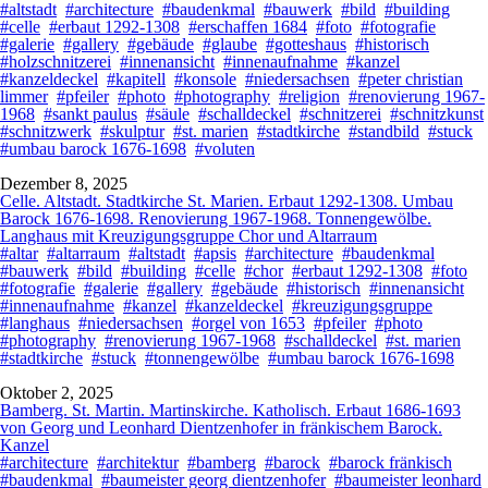
#altstadt
#architecture
#baudenkmal
#bauwerk
#bild
#building
#celle
#erbaut 1292-1308
#erschaffen 1684
#foto
#fotografie
#galerie
#gallery
#gebäude
#glaube
#gotteshaus
#historisch
#holzschnitzerei
#innenansicht
#innenaufnahme
#kanzel
#kanzeldeckel
#kapitell
#konsole
#niedersachsen
#peter christian
limmer
#pfeiler
#photo
#photography
#religion
#renovierung 1967-
1968
#sankt paulus
#säule
#schalldeckel
#schnitzerei
#schnitzkunst
#schnitzwerk
#skulptur
#st. marien
#stadtkirche
#standbild
#stuck
#umbau barock 1676-1698
#voluten
Dezember 8, 2025
Celle. Altstadt. Stadtkirche St. Marien. Erbaut 1292-1308. Umbau
Barock 1676-1698. Renovierung 1967-1968. Tonnengewölbe.
Langhaus mit Kreuzigungsgruppe Chor und Altarraum
#altar
#altarraum
#altstadt
#apsis
#architecture
#baudenkmal
#bauwerk
#bild
#building
#celle
#chor
#erbaut 1292-1308
#foto
#fotografie
#galerie
#gallery
#gebäude
#historisch
#innenansicht
#innenaufnahme
#kanzel
#kanzeldeckel
#kreuzigungsgruppe
#langhaus
#niedersachsen
#orgel von 1653
#pfeiler
#photo
#photography
#renovierung 1967-1968
#schalldeckel
#st. marien
#stadtkirche
#stuck
#tonnengewölbe
#umbau barock 1676-1698
Oktober 2, 2025
Bamberg. St. Martin. Martinskirche. Katholisch. Erbaut 1686-1693
von Georg und Leonhard Dientzenhofer in fränkischem Barock.
Kanzel
#architecture
#architektur
#bamberg
#barock
#barock fränkisch
#baudenkmal
#baumeister georg dientzenhofer
#baumeister leonhard