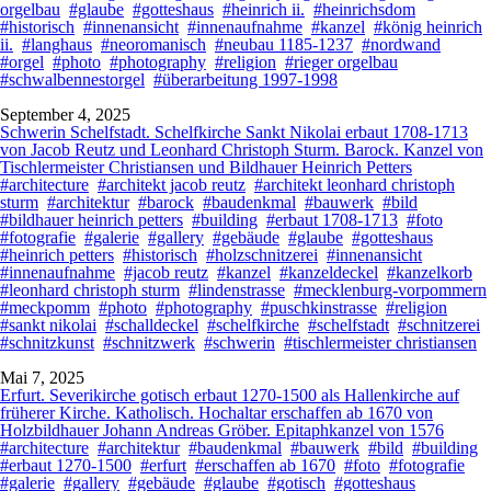
orgelbau
#glaube
#gotteshaus
#heinrich ii.
#heinrichsdom
#historisch
#innenansicht
#innenaufnahme
#kanzel
#könig heinrich
ii.
#langhaus
#neoromanisch
#neubau 1185-1237
#nordwand
#orgel
#photo
#photography
#religion
#rieger orgelbau
#schwalbennestorgel
#überarbeitung 1997-1998
September 4, 2025
Schwerin Schelfstadt. Schelfkirche Sankt Nikolai erbaut 1708-1713
von Jacob Reutz und Leonhard Christoph Sturm. Barock. Kanzel von
Tischlermeister Christiansen und Bildhauer Heinrich Petters
#architecture
#architekt jacob reutz
#architekt leonhard christoph
sturm
#architektur
#barock
#baudenkmal
#bauwerk
#bild
#bildhauer heinrich petters
#building
#erbaut 1708-1713
#foto
#fotografie
#galerie
#gallery
#gebäude
#glaube
#gotteshaus
#heinrich petters
#historisch
#holzschnitzerei
#innenansicht
#innenaufnahme
#jacob reutz
#kanzel
#kanzeldeckel
#kanzelkorb
#leonhard christoph sturm
#lindenstrasse
#mecklenburg-vorpommern
#meckpomm
#photo
#photography
#puschkinstrasse
#religion
#sankt nikolai
#schalldeckel
#schelfkirche
#schelfstadt
#schnitzerei
#schnitzkunst
#schnitzwerk
#schwerin
#tischlermeister christiansen
Mai 7, 2025
Erfurt. Severikirche gotisch erbaut 1270-1500 als Hallenkirche auf
früherer Kirche. Katholisch. Hochaltar erschaffen ab 1670 von
Holzbildhauer Johann Andreas Gröber. Epitaphkanzel von 1576
#architecture
#architektur
#baudenkmal
#bauwerk
#bild
#building
#erbaut 1270-1500
#erfurt
#erschaffen ab 1670
#foto
#fotografie
#galerie
#gallery
#gebäude
#glaube
#gotisch
#gotteshaus