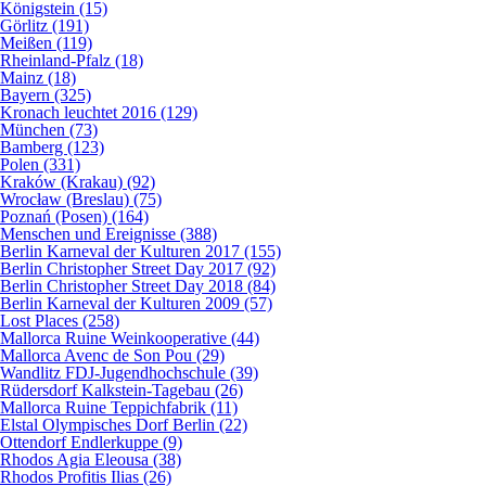
Königstein (15)
Görlitz (191)
Meißen (119)
Rheinland-Pfalz (18)
Mainz (18)
Bayern (325)
Kronach leuchtet 2016 (129)
München (73)
Bamberg (123)
Polen (331)
Kraków (Krakau) (92)
Wrocław (Breslau) (75)
Poznań (Posen) (164)
Menschen und Ereignisse (388)
Berlin Karneval der Kulturen 2017 (155)
Berlin Christopher Street Day 2017 (92)
Berlin Christopher Street Day 2018 (84)
Berlin Karneval der Kulturen 2009 (57)
Lost Places (258)
Mallorca Ruine Weinkooperative (44)
Mallorca Avenc de Son Pou (29)
Wandlitz FDJ-Jugendhochschule (39)
Rüdersdorf Kalkstein-Tagebau (26)
Mallorca Ruine Teppichfabrik (11)
Elstal Olympisches Dorf Berlin (22)
Ottendorf Endlerkuppe (9)
Rhodos Agia Eleousa (38)
Rhodos Profitis Ilias (26)