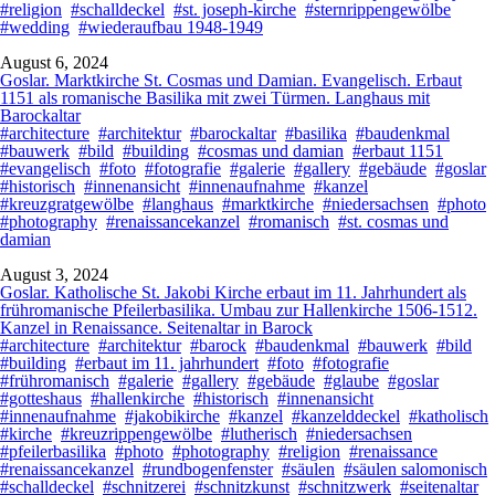
#religion
#schalldeckel
#st. joseph-kirche
#sternrippengewölbe
#wedding
#wiederaufbau 1948-1949
August 6, 2024
Goslar. Marktkirche St. Cosmas und Damian. Evangelisch. Erbaut
1151 als romanische Basilika mit zwei Türmen. Langhaus mit
Barockaltar
#architecture
#architektur
#barockaltar
#basilika
#baudenkmal
#bauwerk
#bild
#building
#cosmas und damian
#erbaut 1151
#evangelisch
#foto
#fotografie
#galerie
#gallery
#gebäude
#goslar
#historisch
#innenansicht
#innenaufnahme
#kanzel
#kreuzgratgewölbe
#langhaus
#marktkirche
#niedersachsen
#photo
#photography
#renaissancekanzel
#romanisch
#st. cosmas und
damian
August 3, 2024
Goslar. Katholische St. Jakobi Kirche erbaut im 11. Jahrhundert als
frühromanische Pfeilerbasilika. Umbau zur Hallenkirche 1506-1512.
Kanzel in Renaissance. Seitenaltar in Barock
#architecture
#architektur
#barock
#baudenkmal
#bauwerk
#bild
#building
#erbaut im 11. jahrhundert
#foto
#fotografie
#frühromanisch
#galerie
#gallery
#gebäude
#glaube
#goslar
#gotteshaus
#hallenkirche
#historisch
#innenansicht
#innenaufnahme
#jakobikirche
#kanzel
#kanzelddeckel
#katholisch
#kirche
#kreuzrippengewölbe
#lutherisch
#niedersachsen
#pfeilerbasilika
#photo
#photography
#religion
#renaissance
#renaissancekanzel
#rundbogenfenster
#säulen
#säulen salomonisch
#schalldeckel
#schnitzerei
#schnitzkunst
#schnitzwerk
#seitenaltar