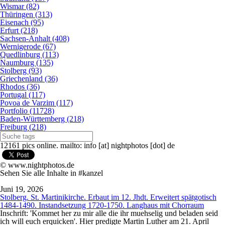
Wismar (82)
Thüringen (313)
Eisenach (95)
Erfurt (218)
Sachsen-Anhalt (408)
Wernigerode (67)
Quedlinburg (113)
Naumburg (135)
Stolberg (93)
Griechenland (36)
Rhodos (36)
Portugal (117)
Povoa de Varzim (117)
Portfolio (11728)
Baden-Württemberg (218)
Freiburg (218)
12161 pics online. mailto: info [at] nightphotos [dot] de
© www.nightphotos.de
Sehen Sie alle Inhalte in #kanzel
Juni 19, 2026
Stolberg. St. Martinikirche. Erbaut im 12. Jhdt. Erweitert spätgotisch
1484-1490. Instandsetzung 1720-1750. Langhaus mit Chorraum
Inschrift: 'Kommet her zu mir alle die ihr muehselig und beladen seid
ich will euch erquicken'. Hier predigte Martin Luther am 21. April