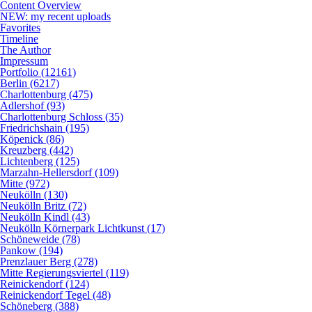
Content Overview
NEW: my recent uploads
Favorites
Timeline
The Author
Impressum
Portfolio (12161)
Berlin (6217)
Charlottenburg (475)
Adlershof (93)
Charlottenburg Schloss (35)
Friedrichshain (195)
Köpenick (86)
Kreuzberg (442)
Lichtenberg (125)
Marzahn-Hellersdorf (109)
Mitte (972)
Neukölln (130)
Neukölln Britz (72)
Neukölln Kindl (43)
Neukölln Körnerpark Lichtkunst (17)
Schöneweide (78)
Pankow (194)
Prenzlauer Berg (278)
Mitte Regierungsviertel (119)
Reinickendorf (124)
Reinickendorf Tegel (48)
Schöneberg (388)