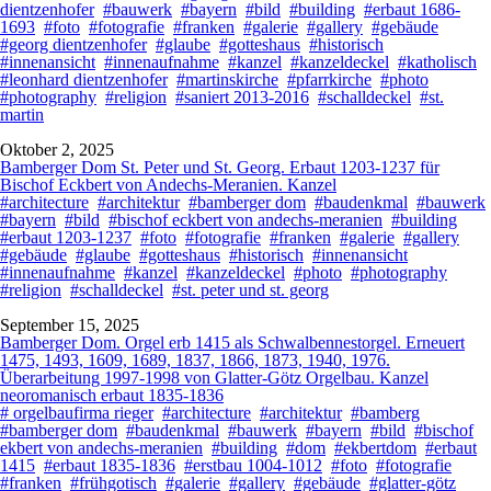
dientzenhofer
#bauwerk
#bayern
#bild
#building
#erbaut 1686-
1693
#foto
#fotografie
#franken
#galerie
#gallery
#gebäude
#georg dientzenhofer
#glaube
#gotteshaus
#historisch
#innenansicht
#innenaufnahme
#kanzel
#kanzeldeckel
#katholisch
#leonhard dientzenhofer
#martinskirche
#pfarrkirche
#photo
#photography
#religion
#saniert 2013-2016
#schalldeckel
#st.
martin
Oktober 2, 2025
Bamberger Dom St. Peter und St. Georg. Erbaut 1203-1237 für
Bischof Eckbert von Andechs-Meranien. Kanzel
#architecture
#architektur
#bamberger dom
#baudenkmal
#bauwerk
#bayern
#bild
#bischof eckbert von andechs-meranien
#building
#erbaut 1203-1237
#foto
#fotografie
#franken
#galerie
#gallery
#gebäude
#glaube
#gotteshaus
#historisch
#innenansicht
#innenaufnahme
#kanzel
#kanzeldeckel
#photo
#photography
#religion
#schalldeckel
#st. peter und st. georg
September 15, 2025
Bamberger Dom. Orgel erb 1415 als Schwalbennestorgel. Erneuert
1475, 1493, 1609, 1689, 1837, 1866, 1873, 1940, 1976.
Überarbeitung 1997-1998 von Glatter-Götz Orgelbau. Kanzel
neoromanisch erbaut 1835-1836
# orgelbaufirma rieger
#architecture
#architektur
#bamberg
#bamberger dom
#baudenkmal
#bauwerk
#bayern
#bild
#bischof
ekbert von andechs-meranien
#building
#dom
#ekbertdom
#erbaut
1415
#erbaut 1835-1836
#erstbau 1004-1012
#foto
#fotografie
#franken
#frühgotisch
#galerie
#gallery
#gebäude
#glatter-götz