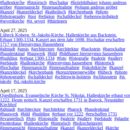
#hallenkirche
#historisch
#hochaltar
#holzbildhauer johann andreas
gröber
#innenansicht
#innenaufnahme
#johann andreas gröber
#kanzel
#kanzeldeckel
#katholisch
#kirchenbank
#photo
#photography
#poi
#religion
#schalldeckel
#sehenswürdigkeit
#severikirche
#st. severi
#thüringen
April 27, 2025
Lübeck Koberg. St.-Jakobi-Kirche. Hallenkirche aus Backstein.
Erbaut 1300-1334. Kanzel aus dem Jahr 1698. Hochaltar erschaffen
1717 von Hieronymus Hassenberg
#altstadt
#apsis
#architecture
#architektur
#backstein
#barockaltar
#baudenkmal
#bauwerk
#bild
#bildhauer hieronymus hassenberg
#building
#erbaut 1300-1334
#foto
#fotografie
#galerie
#gallery
#gebäude
#hallenkirche
#hieronymus hassenberg
#historisch
#hochaltar
#innenansicht
#innenaufnahme
#jakobikirche
#kanzel
#kanzeldeckel
#kirchenbank
#kreuzrippengewölbe
#lübeck
#photo
#photography
#schalldeckel
#schleswig-holstein
#schlussstein
#st.
jakobi
#st.-jakobi-kirche
April 17, 2025
Quedlinburg. Evangelische Kirche St. Nikolai. Hallenkirche erbaut vor
1222. Heute gotisch. Kanzel erschaffen 1731 in Barock. Neustädter
Kirchhof
#altstadt
#architecture
#architektur
#barock
#baudenkmal
#bauwerk
#bild
#building
#erbaut vor 1222
#erschaffen 1731
#evangelisch
#foto
#fotografie
#galerie
#gallery
#gebäude
#glaube
#gotteshaus
#hallenkirche
#historisch
#holzschnitzerei
#innenansicht
#innenaufnahme
#kanzel
#kanzeldeckel
#kirche