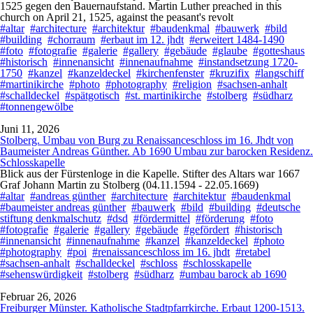
1525 gegen den Bauernaufstand. Martin Luther preached in this
church on April 21, 1525, against the peasant's revolt
#altar
#architecture
#architektur
#baudenkmal
#bauwerk
#bild
#building
#chorraum
#erbaut im 12. jhdt
#erweitert 1484-1490
#foto
#fotografie
#galerie
#gallery
#gebäude
#glaube
#gotteshaus
#historisch
#innenansicht
#innenaufnahme
#instandsetzung 1720-
1750
#kanzel
#kanzeldeckel
#kirchenfenster
#kruzifix
#langschiff
#martinikirche
#photo
#photography
#religion
#sachsen-anhalt
#schalldeckel
#spätgotisch
#st. martinikirche
#stolberg
#südharz
#tonnengewölbe
Juni 11, 2026
Stolberg. Umbau von Burg zu Renaissanceschloss im 16. Jhdt von
Baumeister Andreas Günther. Ab 1690 Umbau zur barocken Residenz.
Schlosskapelle
Blick aus der Fürstenloge in die Kapelle. Stifter des Altars war 1667
Graf Johann Martin zu Stolberg (04.11.1594 - 22.05.1669)
#altar
#andreas günther
#architecture
#architektur
#baudenkmal
#baumeister andreas günther
#bauwerk
#bild
#building
#deutsche
stiftung denkmalschutz
#dsd
#fördermittel
#förderung
#foto
#fotografie
#galerie
#gallery
#gebäude
#gefördert
#historisch
#innenansicht
#innenaufnahme
#kanzel
#kanzeldeckel
#photo
#photography
#poi
#renaissanceschloss im 16. jhdt
#retabel
#sachsen-anhalt
#schalldeckel
#schloss
#schlosskapelle
#sehenswürdigkeit
#stolberg
#südharz
#umbau barock ab 1690
Februar 26, 2026
Freiburger Münster. Katholische Stadtpfarrkirche. Erbaut 1200-1513.