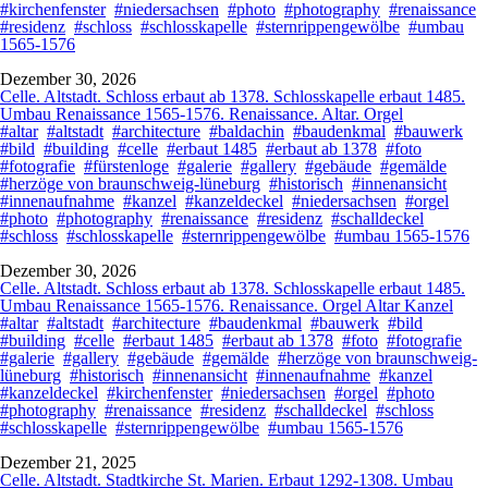
#kirchenfenster
#niedersachsen
#photo
#photography
#renaissance
#residenz
#schloss
#schlosskapelle
#sternrippengewölbe
#umbau
1565-1576
Dezember 30, 2026
Celle. Altstadt. Schloss erbaut ab 1378. Schlosskapelle erbaut 1485.
Umbau Renaissance 1565-1576. Renaissance. Altar. Orgel
#altar
#altstadt
#architecture
#baldachin
#baudenkmal
#bauwerk
#bild
#building
#celle
#erbaut 1485
#erbaut ab 1378
#foto
#fotografie
#fürstenloge
#galerie
#gallery
#gebäude
#gemälde
#herzöge von braunschweig-lüneburg
#historisch
#innenansicht
#innenaufnahme
#kanzel
#kanzeldeckel
#niedersachsen
#orgel
#photo
#photography
#renaissance
#residenz
#schalldeckel
#schloss
#schlosskapelle
#sternrippengewölbe
#umbau 1565-1576
Dezember 30, 2026
Celle. Altstadt. Schloss erbaut ab 1378. Schlosskapelle erbaut 1485.
Umbau Renaissance 1565-1576. Renaissance. Orgel Altar Kanzel
#altar
#altstadt
#architecture
#baudenkmal
#bauwerk
#bild
#building
#celle
#erbaut 1485
#erbaut ab 1378
#foto
#fotografie
#galerie
#gallery
#gebäude
#gemälde
#herzöge von braunschweig-
lüneburg
#historisch
#innenansicht
#innenaufnahme
#kanzel
#kanzeldeckel
#kirchenfenster
#niedersachsen
#orgel
#photo
#photography
#renaissance
#residenz
#schalldeckel
#schloss
#schlosskapelle
#sternrippengewölbe
#umbau 1565-1576
Dezember 21, 2025
Celle. Altstadt. Stadtkirche St. Marien. Erbaut 1292-1308. Umbau