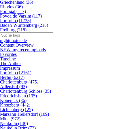
Griechenland (36)
Rhodos (36)
Portugal (117)
Povoa de Varzim (117)
Portfolio (11728)
Baden-Württemberg (218)
Freiburg (218)
nightphotos.de
Content Overview
NEW: my recent uploads
Favorites
Timeline
The Author
Impressum
Portfolio (12161)
Berlin (6217)
Charlottenburg (475)
Adlershof (93)
Charlottenburg Schloss (35)
Friedrichshain (195)
Köpenick (86)
Kreuzberg (442)
Lichtenberg (125)
Marzahn-Hellersdorf (109)
Mitte (972)
Neukölln (130)
Neukölln Britz (72)