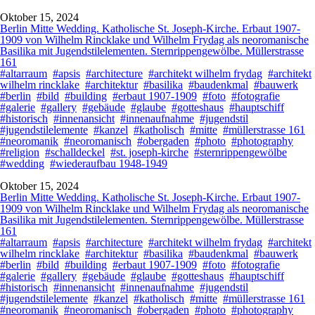
Oktober 15, 2024
Berlin Mitte Wedding. Katholische St. Joseph-Kirche. Erbaut 1907-
1909 von Wilhelm Rincklake und Wilhelm Frydag als neoromanische
Basilika mit Jugendstilelementen. Sternrippengewölbe. Müllerstrasse
161
#altarraum
#apsis
#architecture
#architekt wilhelm frydag
#architekt
wilhelm rincklake
#architektur
#basilika
#baudenkmal
#bauwerk
#berlin
#bild
#building
#erbaut 1907-1909
#foto
#fotografie
#galerie
#gallery
#gebäude
#glaube
#gotteshaus
#hauptschiff
#historisch
#innenansicht
#innenaufnahme
#jugendstil
#jugendstilelemente
#kanzel
#katholisch
#mitte
#müllerstrasse 161
#neoromanik
#neoromanisch
#obergaden
#photo
#photography
#religion
#schalldeckel
#st. joseph-kirche
#sternrippengewölbe
#wedding
#wiederaufbau 1948-1949
Oktober 15, 2024
Berlin Mitte Wedding. Katholische St. Joseph-Kirche. Erbaut 1907-
1909 von Wilhelm Rincklake und Wilhelm Frydag als neoromanische
Basilika mit Jugendstilelementen. Sternrippengewölbe. Müllerstrasse
161
#altarraum
#apsis
#architecture
#architekt wilhelm frydag
#architekt
wilhelm rincklake
#architektur
#basilika
#baudenkmal
#bauwerk
#berlin
#bild
#building
#erbaut 1907-1909
#foto
#fotografie
#galerie
#gallery
#gebäude
#glaube
#gotteshaus
#hauptschiff
#historisch
#innenansicht
#innenaufnahme
#jugendstil
#jugendstilelemente
#kanzel
#katholisch
#mitte
#müllerstrasse 161
#neoromanik
#neoromanisch
#obergaden
#photo
#photography