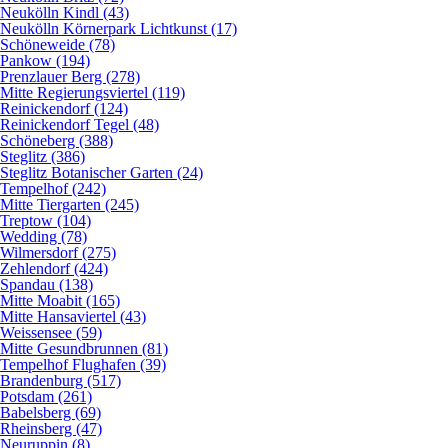
Neukölln Kindl (43)
Neukölln Körnerpark Lichtkunst (17)
Schöneweide (78)
Pankow (194)
Prenzlauer Berg (278)
Mitte Regierungsviertel (119)
Reinickendorf (124)
Reinickendorf Tegel (48)
Schöneberg (388)
Steglitz (386)
Steglitz Botanischer Garten (24)
Tempelhof (242)
Mitte Tiergarten (245)
Treptow (104)
Wedding (78)
Wilmersdorf (275)
Zehlendorf (424)
Spandau (138)
Mitte Moabit (165)
Mitte Hansaviertel (43)
Weissensee (59)
Mitte Gesundbrunnen (81)
Tempelhof Flughafen (39)
Brandenburg (517)
Potsdam (261)
Babelsberg (69)
Rheinsberg (47)
Neuruppin (8)