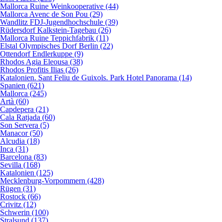
Mallorca Ruine Weinkooperative (44)
Mallorca Avenc de Son Pou (29)
Wandlitz FDJ-Jugendhochschule (39)
Rüdersdorf Kalkstein-Tagebau (26)
Mallorca Ruine Teppichfabrik (11)
Elstal Olympisches Dorf Berlin (22)
Ottendorf Endlerkuppe (9)
Rhodos Agia Eleousa (38)
Rhodos Profitis Ilias (26)
Katalonien. Sant Feliu de Guixols. Park Hotel Panorama (14)
Spanien (621)
Mallorca (245)
Artà (60)
Capdepera (21)
Cala Ratjada (60)
Son Servera (5)
Manacor (50)
Alcudia (18)
Inca (31)
Barcelona (83)
Sevilla (168)
Katalonien (125)
Mecklenburg-Vorpommern (428)
Rügen (31)
Rostock (66)
Crivitz (12)
Schwerin (100)
Stralsund (137)