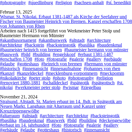
#photography
#quedlinburg
#religion
#sachsen-anhalt
#st. benedikti
Februar 13, 2025
Wismar. St. Nikolai. Erbaut 1381-1487 als Kirche der Seefahrer und
Fischer von Baumeister Heinrich von Bremen. Kanzel erschaffen 1708
von Johannes von Rhen
Arbeiten nach 1415 fortgeführt von Werkmeister Peter Stolp und
Baumeister Hermann von Münster
#akanthusornament
#akanthuswerk
#altstadt
#architecture
#architektur
#backstein
#backsteingotik
#basilika
#baudenkmal
#baumeister heinrich von bremen
#baumeister hermann von münster
#bauwerk
#bild
#building
#engelskopf
#erbaut 1381-1487
#erschaffen 1708
#foto
#fotografie
#galerie
#gallery
#gebäude
#glaube
#gotteshaus
#heinrich von bremen
#hermann von münster
#historisch
#innenansicht
#innenaufnahme
#johannes von rhen
#kanzel
#kanzeldeckel
#mecklenburg-vorpommern
#meckpomm
#nikolaikirche
#peter stolp
#photo
#photography
#religion
#renoviert 1880-1881
#schalldeckel
#spätgotik
#spätgotisch
#st.
nikolai
#werkmeister peter stolp
#wismar
#ziegelbau
November 21, 2024
Stralsund. Altstadt. St. Marien erbaut im 14. Jhdt. in Spätgotik am
Neuen Markt. Langhaus mit Altarraum und Kanzel unter
Kreuzrippengewölbe
#altarraum
#altstadt
#architecture
#architektur
#backsteingotik
#basilika
#baudenkmal
#bauwerk
#bild
#building
#deckengewölbe
#erbaut im 14. jahrhundert
#foto
#fotografie
#galerie
#gallery
#gebäude
#glaube
#gotteshaus
#historisch
#innenansicht