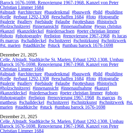
Barock 1676-1698. Renovierung 1967-1968. Kanzel von Peter
Christian Limmer 1684
#altstadt
#architecture
#baudenkmal
#bauwerk
#bild
#building
#celle
#erbaut 1292-1308
#erschaffen 1684
#foto
#fotografie
#galerie
#gallery
#gebäude
#glaube
#gotteshaus
#historisch
#holzschnitzerei
#innenansicht
#innenaufnahme
#jesus christus
#kanzel
#kanzeldeckel
#niedersachsen
#peter christian limmer
#photo
#photography
#religion
#renovierung 1967-1968
#s lucas
#s marcus
#schalldeckel
#schnitzerei
#schnitzkunst
#schnitzwerk
#st. marien
#stadtkirche
#stuck
#umbau barock 1676-1698
Dezember 21, 2025
Celle. Altstadt. Stadtkirche St. Marien. Erbaut 1292-1308. Umbau
Barock 1676-1698. Renovierung 1967-1968. Kanzel von Peter
Christian Limmer 1684
#altstadt
#architecture
#baudenkmal
#bauwerk
#bild
#building
#celle
#erbaut 1292-1308
#erschaffen 1684
#foto
#fotografie
#galerie
#gallery
#gebäude
#glaube
#gotteshaus
#historisch
#holzschnitzerei
#innenansicht
#innenaufnahme
#kanzel
#kanzeldeckel
#niedersachsen
#peter christian limmer
#photo
#photography
#religion
#renovierung 1967-1968
#s marcus
#s
mattheus
#schalldeckel
#schnitzerei
#schnitzkunst
#schnitzwerk
#st.
marien
#stadtkirche
#stuck
#umbau barock 1676-1698
Dezember 21, 2025
Celle. Altstadt. Stadtkirche St. Marien. Erbaut 1292-1308. Umbau
Barock 1676-1698. Renovierung 1967-1968. Kanzel von Peter
Christian Limmer 1684