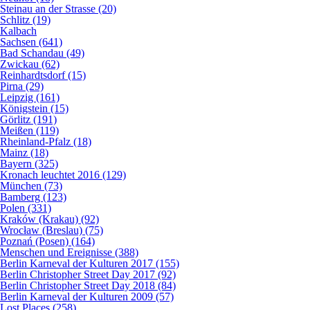
Steinau an der Strasse (20)
Schlitz (19)
Kalbach
Sachsen (641)
Bad Schandau (49)
Zwickau (62)
Reinhardtsdorf (15)
Pirna (29)
Leipzig (161)
Königstein (15)
Görlitz (191)
Meißen (119)
Rheinland-Pfalz (18)
Mainz (18)
Bayern (325)
Kronach leuchtet 2016 (129)
München (73)
Bamberg (123)
Polen (331)
Kraków (Krakau) (92)
Wrocław (Breslau) (75)
Poznań (Posen) (164)
Menschen und Ereignisse (388)
Berlin Karneval der Kulturen 2017 (155)
Berlin Christopher Street Day 2017 (92)
Berlin Christopher Street Day 2018 (84)
Berlin Karneval der Kulturen 2009 (57)
Lost Places (258)