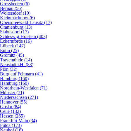
Grossbeeren (6)
Bernau (56)
Woltersdorf (10)
Kleinmachnow (6)
Oberspreewald-Lausitz (17)
Oranienburg (13)
Stahnsdorf (17)
Schleswig-Holstein (403)
Eckernförde (16)
Lübeck (147)
Eutin (25)
Grömitz (45)
Travemünde (14)
Neustadt i.H. (83)
Plön (32)
Burg auf Fehmarn (41)
Hamburg (160)
Hamburg (160)
Nordrhein-Westfalen (71)
Münster (71)
Niedersachsen (271)
Hannover (55)
Goslar (84)
Celle (132)
Hessen (265)
Frankfurt Main (34)
Fulda (173)
Neuhof (18)