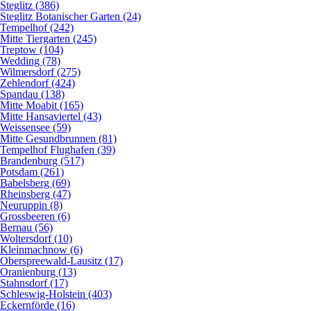
Steglitz (386)
Steglitz Botanischer Garten (24)
Tempelhof (242)
Mitte Tiergarten (245)
Treptow (104)
Wedding (78)
Wilmersdorf (275)
Zehlendorf (424)
Spandau (138)
Mitte Moabit (165)
Mitte Hansaviertel (43)
Weissensee (59)
Mitte Gesundbrunnen (81)
Tempelhof Flughafen (39)
Brandenburg (517)
Potsdam (261)
Babelsberg (69)
Rheinsberg (47)
Neuruppin (8)
Grossbeeren (6)
Bernau (56)
Woltersdorf (10)
Kleinmachnow (6)
Oberspreewald-Lausitz (17)
Oranienburg (13)
Stahnsdorf (17)
Schleswig-Holstein (403)
Eckernförde (16)