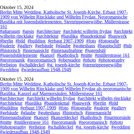
Oktober 15, 2024
Berlin Mitte Wedding. Katholische St. Joseph-Kirche. Erbaut 1907-
1909 von Wilhelm Rincklake und Wilhelm Frydag. Neoromanische
Basilika mit Jugendstilelementen. Sternrippengewölbe. Müllerstrasse
161
#altarraum
#apsis
#architecture
#architekt wilhelm frydag
#architekt
wilhelm rincklake
#architektur
#basilika
#baudenkmal
#bauwerk
#berlin
#bild
#building
#erbaut 1907-1909
#foto
#fotografie
#galerie
#gallery
#gebäude
#glaube
#gotteshaus
#hauptschiff
#hdr
#historisch
#innenansicht
#innenaufnahme
#jugendstil
#jugendstilelemente
#kanzel
#katholisch
#mitte
#müllerstrasse 161
#neoromanik
#neoromanisch
#obergaden
#photo
#photography
#religion
#schalldeckel
#st. joseph-kirche
#sternrippengewölbe
#wedding
#wiederaufbau 1948-1949
Oktober 15, 2024
Berlin Mitte Wedding. Katholische St. Joseph-Kirche. Erbaut 1907-
1909 von Wilhelm Rincklake und Wilhelm Frydag als neoromanische
Basilika. Kanzel auf Marmorsäulen. Müllerstrasse 161
#architecture
#architekt wilhelm frydag
#architekt wilhelm rincklake
#architektur
#basilika
#baudenkmal
#bauwerk
#berlin
#bild
#building
#erbaut 1907-1909
#foto
#fotografie
#galerie
#gallery
#gebäude
#glaube
#gotteshaus
#historisch
#innenansicht
#innenaufnahme
#kanzel
#kanzeldeckel
#katholisch
#marmorsäule
#mitte
#müllerstrasse 161
#neoromanik
#neoromanisch
#photo
#photography
#religion
#schalldeckel
#st. joseph-kirche
#wedding
#wiederaufbau 1948-1949