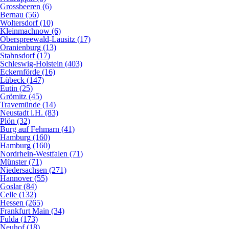
Grossbeeren (6)
Bernau (56)
Woltersdorf (10)
Kleinmachnow (6)
Oberspreewald-Lausitz (17)
Oranienburg (13)
Stahnsdorf (17)
Schleswig-Holstein (403)
Eckernförde (16)
Lübeck (147)
Eutin (25)
Grömitz (45)
Travemünde (14)
Neustadt i.H. (83)
Plön (32)
Burg auf Fehmarn (41)
Hamburg (160)
Hamburg (160)
Nordrhein-Westfalen (71)
Münster (71)
Niedersachsen (271)
Hannover (55)
Goslar (84)
Celle (132)
Hessen (265)
Frankfurt Main (34)
Fulda (173)
Neuhof (18)