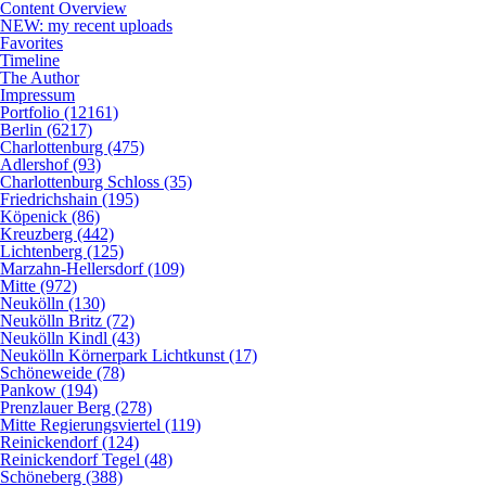
Content Overview
NEW: my recent uploads
Favorites
Timeline
The Author
Impressum
Portfolio (12161)
Berlin (6217)
Charlottenburg (475)
Adlershof (93)
Charlottenburg Schloss (35)
Friedrichshain (195)
Köpenick (86)
Kreuzberg (442)
Lichtenberg (125)
Marzahn-Hellersdorf (109)
Mitte (972)
Neukölln (130)
Neukölln Britz (72)
Neukölln Kindl (43)
Neukölln Körnerpark Lichtkunst (17)
Schöneweide (78)
Pankow (194)
Prenzlauer Berg (278)
Mitte Regierungsviertel (119)
Reinickendorf (124)
Reinickendorf Tegel (48)
Schöneberg (388)