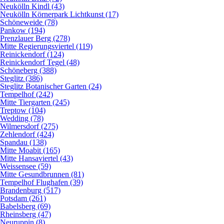
Neukölln Kindl (43)
Neukölln Körnerpark Lichtkunst (17)
Schöneweide (78)
Pankow (194)
Prenzlauer Berg (278)
Mitte Regierungsviertel (119)
Reinickendorf (124)
Reinickendorf Tegel (48)
Schöneberg (388)
Steglitz (386)
Steglitz Botanischer Garten (24)
Tempelhof (242)
Mitte Tiergarten (245)
Treptow (104)
Wedding (78)
Wilmersdorf (275)
Zehlendorf (424)
Spandau (138)
Mitte Moabit (165)
Mitte Hansaviertel (43)
Weissensee (59)
Mitte Gesundbrunnen (81)
Tempelhof Flughafen (39)
Brandenburg (517)
Potsdam (261)
Babelsberg (69)
Rheinsberg (47)
Neuruppin (8)