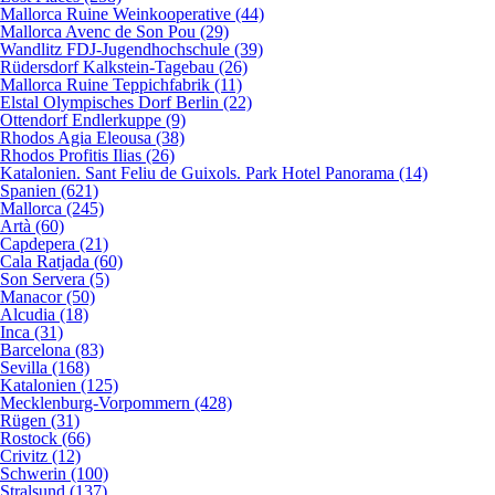
Mallorca Ruine Weinkooperative (44)
Mallorca Avenc de Son Pou (29)
Wandlitz FDJ-Jugendhochschule (39)
Rüdersdorf Kalkstein-Tagebau (26)
Mallorca Ruine Teppichfabrik (11)
Elstal Olympisches Dorf Berlin (22)
Ottendorf Endlerkuppe (9)
Rhodos Agia Eleousa (38)
Rhodos Profitis Ilias (26)
Katalonien. Sant Feliu de Guixols. Park Hotel Panorama (14)
Spanien (621)
Mallorca (245)
Artà (60)
Capdepera (21)
Cala Ratjada (60)
Son Servera (5)
Manacor (50)
Alcudia (18)
Inca (31)
Barcelona (83)
Sevilla (168)
Katalonien (125)
Mecklenburg-Vorpommern (428)
Rügen (31)
Rostock (66)
Crivitz (12)
Schwerin (100)
Stralsund (137)