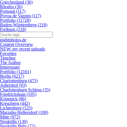
Griechenland (36)
Rhodos (36)
Portugal (117)
Povoa de Varzim (117)
Portfolio (11728)
Baden-Württemberg (218)
Freiburg (218)
nightphotos.de
Content Overview
NEW: my recent uploads
Favorites
Timeline
The Author
Impressum
Portfolio (12161)
Berlin (6217)
Charlottenburg (475)
Adlershof (93)
Charlottenburg Schloss (35)
Friedrichshain (195)
Köpenick (86)
Kreuzberg (442)
Lichtenberg (125)
Marzahn-Hellersdorf (109)
Mitte (972)
Neukölln (130)
Neukölln Britz (72)