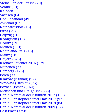
Steinau an der Strasse (20)
Schlitz (19)
Kalbach
Sachsen (641)
Bad Schandau (49)
Zwickau (62)
Reinhardtsdorf (15)
Pirna (29)
Leipzig (161)
Königstein (15)
Görlitz (191)
Meißen (119)
Rheinland-Pfalz (18)
Mainz (18)
Bayern (325)
Kronach leuchtet 2016 (129)
München (73)
Bamberg (123)
Polen (331)
Kraków (Krakau) (92)
Wrocław (Breslau) (75)
Poznań (Posen) (164)
Menschen und Ereignisse (388)
Berlin Karneval der Kulturen 2017 (155)
Berlin Christopher Street Day 2017 (92)
Berlin Christopher Street Day 2018 (84)
Berlin Karneval der Kulturen 2009 (57)
Lost Places (258)