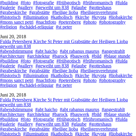
#building
#foto
#fotografie
#frühgotisch
#frühromanisch
#fulda
#galerie
#gallery
#geweiht um 838
#glaube
#gotteshaus
#grabeskirche
#grabstätte
#heilige lioba
#heiligenverehrung
#historisch
#illumination
#katholisch
#kirche
#krypta
#liobakirche
#mons sanct petri
#nachtfoto
#petersberg
#photo
#photography
#religion
#schädel-reliquiar
#st peter
Juni 20, 2018
Fulda Petersberg Kirche St Peter mit Grabstätte der Heiligen Lioba
geweiht um 838
#abendstimmung
#abt haicho
#abt rabanus maurus
#angestrahlt
#architecture
#architektur
#barock
#bauwerk
#bild
#blaue stunde
#building
#foto
#fotografie
#frühgotisch
#frühromanisch
#fulda
#galerie
#gallery
#geweiht um 838
#glaube
#gotteshaus
#grabeskirche
#grabstätte
#heilige lioba
#heiligenverehrung
#historisch
#illumination
#katholisch
#kirche
#krypta
#liobakirche
#mons sanct petri
#nachtfoto
#petersberg
#photo
#photography
#religion
#schädel-reliquiar
#st peter
Juni 20, 2018
Fulda Petersberg Kirche St Peter mit Grabstätte der Heiligen Lioba
geweiht um 838
#abendstimmung
#abt haicho
#abt rabanus maurus
#angestrahlt
#architecture
#architektur
#barock
#bauwerk
#bild
#blaue stunde
#building
#foto
#fotografie
#frühgotisch
#frühromanisch
#fulda
#galerie
#gallery
#geweiht um 838
#glaube
#gotteshaus
#grabeskirche
#grabstätte
#heilige lioba
#heiligenverehrung
#historisch
#illumination
#katholisch
#kirche
#krypta
#liobakirche