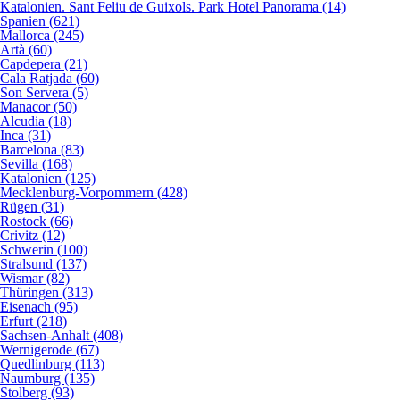
Katalonien. Sant Feliu de Guixols. Park Hotel Panorama (14)
Spanien (621)
Mallorca (245)
Artà (60)
Capdepera (21)
Cala Ratjada (60)
Son Servera (5)
Manacor (50)
Alcudia (18)
Inca (31)
Barcelona (83)
Sevilla (168)
Katalonien (125)
Mecklenburg-Vorpommern (428)
Rügen (31)
Rostock (66)
Crivitz (12)
Schwerin (100)
Stralsund (137)
Wismar (82)
Thüringen (313)
Eisenach (95)
Erfurt (218)
Sachsen-Anhalt (408)
Wernigerode (67)
Quedlinburg (113)
Naumburg (135)
Stolberg (93)