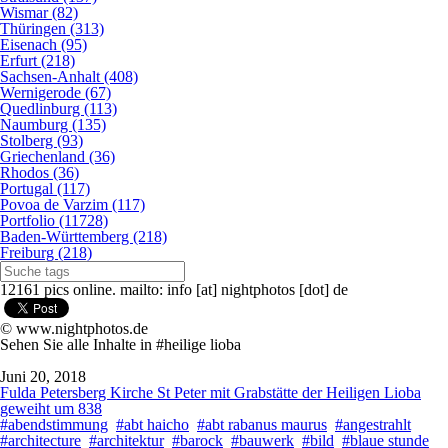
Wismar (82)
Thüringen (313)
Eisenach (95)
Erfurt (218)
Sachsen-Anhalt (408)
Wernigerode (67)
Quedlinburg (113)
Naumburg (135)
Stolberg (93)
Griechenland (36)
Rhodos (36)
Portugal (117)
Povoa de Varzim (117)
Portfolio (11728)
Baden-Württemberg (218)
Freiburg (218)
12161 pics online. mailto: info [at] nightphotos [dot] de
© www.nightphotos.de
Sehen Sie alle Inhalte in #heilige lioba
Juni 20, 2018
Fulda Petersberg Kirche St Peter mit Grabstätte der Heiligen Lioba
geweiht um 838
#abendstimmung
#abt haicho
#abt rabanus maurus
#angestrahlt
#architecture
#architektur
#barock
#bauwerk
#bild
#blaue stunde