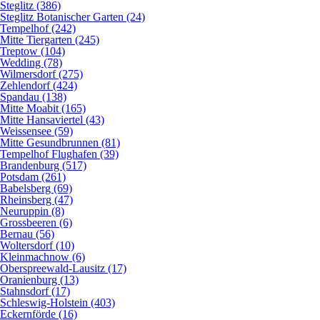
Steglitz (386)
Steglitz Botanischer Garten (24)
Tempelhof (242)
Mitte Tiergarten (245)
Treptow (104)
Wedding (78)
Wilmersdorf (275)
Zehlendorf (424)
Spandau (138)
Mitte Moabit (165)
Mitte Hansaviertel (43)
Weissensee (59)
Mitte Gesundbrunnen (81)
Tempelhof Flughafen (39)
Brandenburg (517)
Potsdam (261)
Babelsberg (69)
Rheinsberg (47)
Neuruppin (8)
Grossbeeren (6)
Bernau (56)
Woltersdorf (10)
Kleinmachnow (6)
Oberspreewald-Lausitz (17)
Oranienburg (13)
Stahnsdorf (17)
Schleswig-Holstein (403)
Eckernförde (16)