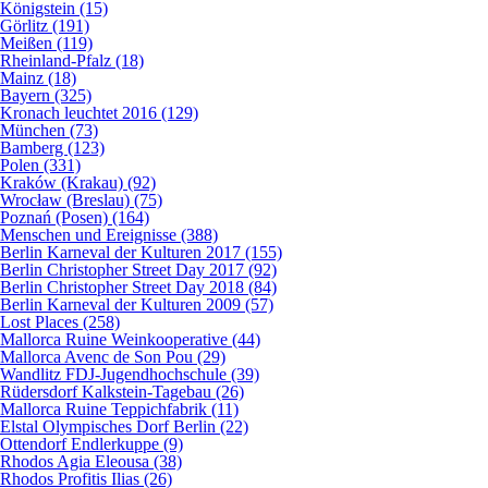
Königstein (15)
Görlitz (191)
Meißen (119)
Rheinland-Pfalz (18)
Mainz (18)
Bayern (325)
Kronach leuchtet 2016 (129)
München (73)
Bamberg (123)
Polen (331)
Kraków (Krakau) (92)
Wrocław (Breslau) (75)
Poznań (Posen) (164)
Menschen und Ereignisse (388)
Berlin Karneval der Kulturen 2017 (155)
Berlin Christopher Street Day 2017 (92)
Berlin Christopher Street Day 2018 (84)
Berlin Karneval der Kulturen 2009 (57)
Lost Places (258)
Mallorca Ruine Weinkooperative (44)
Mallorca Avenc de Son Pou (29)
Wandlitz FDJ-Jugendhochschule (39)
Rüdersdorf Kalkstein-Tagebau (26)
Mallorca Ruine Teppichfabrik (11)
Elstal Olympisches Dorf Berlin (22)
Ottendorf Endlerkuppe (9)
Rhodos Agia Eleousa (38)
Rhodos Profitis Ilias (26)