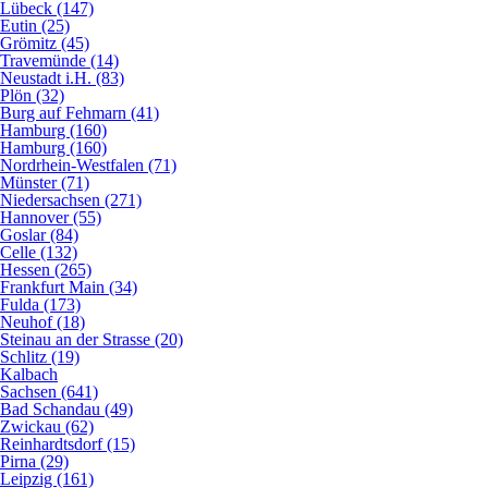
Lübeck (147)
Eutin (25)
Grömitz (45)
Travemünde (14)
Neustadt i.H. (83)
Plön (32)
Burg auf Fehmarn (41)
Hamburg (160)
Hamburg (160)
Nordrhein-Westfalen (71)
Münster (71)
Niedersachsen (271)
Hannover (55)
Goslar (84)
Celle (132)
Hessen (265)
Frankfurt Main (34)
Fulda (173)
Neuhof (18)
Steinau an der Strasse (20)
Schlitz (19)
Kalbach
Sachsen (641)
Bad Schandau (49)
Zwickau (62)
Reinhardtsdorf (15)
Pirna (29)
Leipzig (161)