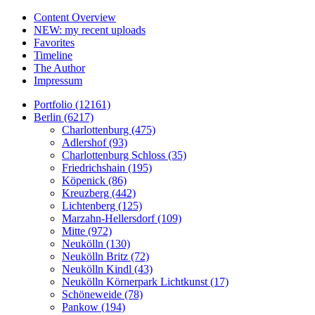
Content Overview
NEW: my recent uploads
Favorites
Timeline
The Author
Impressum
Portfolio (12161)
Berlin (6217)
Charlottenburg (475)
Adlershof (93)
Charlottenburg Schloss (35)
Friedrichshain (195)
Köpenick (86)
Kreuzberg (442)
Lichtenberg (125)
Marzahn-Hellersdorf (109)
Mitte (972)
Neukölln (130)
Neukölln Britz (72)
Neukölln Kindl (43)
Neukölln Körnerpark Lichtkunst (17)
Schöneweide (78)
Pankow (194)