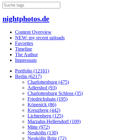
nightphotos.de
Content Overview
NEW: my recent uploads
Favorites
Timeline
The Author
Impressum
Portfolio (12161)
Berlin (6217)
Charlottenburg (475)
Adlershof (93)
Charlottenburg Schloss (35)
Friedrichshain (195)
Köpenick (86)
Kreuzberg (442)
Lichtenberg (125)
Marzahn-Hellersdorf (109)
Mitte (972)
Neukölln (130)
Neukölln Britz (72)