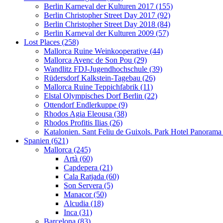
Berlin Karneval der Kulturen 2017 (155)
Berlin Christopher Street Day 2017 (92)
Berlin Christopher Street Day 2018 (84)
Berlin Karneval der Kulturen 2009 (57)
Lost Places (258)
Mallorca Ruine Weinkooperative (44)
Mallorca Avenc de Son Pou (29)
Wandlitz FDJ-Jugendhochschule (39)
Rüdersdorf Kalkstein-Tagebau (26)
Mallorca Ruine Teppichfabrik (11)
Elstal Olympisches Dorf Berlin (22)
Ottendorf Endlerkuppe (9)
Rhodos Agia Eleousa (38)
Rhodos Profitis Ilias (26)
Katalonien. Sant Feliu de Guixols. Park Hotel Panorama
Spanien (621)
Mallorca (245)
Artà (60)
Capdepera (21)
Cala Ratjada (60)
Son Servera (5)
Manacor (50)
Alcudia (18)
Inca (31)
Barcelona (83)