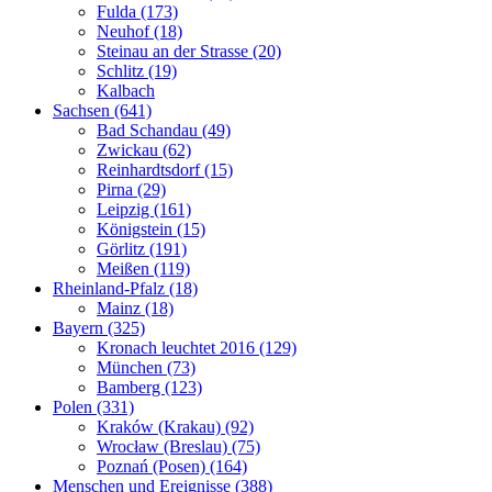
Fulda (173)
Neuhof (18)
Steinau an der Strasse (20)
Schlitz (19)
Kalbach
Sachsen (641)
Bad Schandau (49)
Zwickau (62)
Reinhardtsdorf (15)
Pirna (29)
Leipzig (161)
Königstein (15)
Görlitz (191)
Meißen (119)
Rheinland-Pfalz (18)
Mainz (18)
Bayern (325)
Kronach leuchtet 2016 (129)
München (73)
Bamberg (123)
Polen (331)
Kraków (Krakau) (92)
Wrocław (Breslau) (75)
Poznań (Posen) (164)
Menschen und Ereignisse (388)