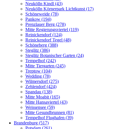
Neukölln Kindl (43)
Neukölln Körnerpark Lichtkunst (17)
Schöneweide (78)
Pankow (194)
Prenzlauer Berg (278)
Mitte Regierungsviertel (119)
Reinickendorf (124)
Reinickendorf Tegel (48)
Schöneberg (388)
Steglitz (386)
Steglitz Botanischer Garten (24)
Tempelhof (242)
Mitte Tiergarten (245)
Treptow (104)
Wedding (78)
Wilmersdorf (275)
Zehlendorf (424)
Spandau (138)
Mitte Moabit (165)
Mitte Hansaviertel (43)
Weissensee (59)
Mitte Gesundbrunnen (81)
Tempelhof Flughafen (39)
Brandenburg (517)
Potsdam (261)