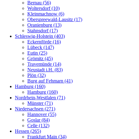
Bernau (56)
Woltersdorf (10)
Kleinmachnow (6)
Oberspreewald-Lausitz (17)
Oranienburg (13)
Stahnsdorf (17)
Schleswig-Holstein (403)
Eckernförde (16)
Lübeck (147)
Eutin (25)
Grömitz (45)
Travemünde (14)
Neustadt i.H. (83)
Plön (32)
Burg auf Fehmarn (41)
Hamburg (160)
Hamburg (160)
Nordrhein-Westfalen (71)
Münster (71)
Niedersachsen (271)
Hannover (55)
Goslar (84)
Celle (132)
Hessen (265)
Frankfurt Main (34)