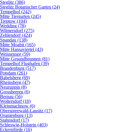
Steglitz (386)
Steglitz Botanischer Garten (24)
Tempelhof (242)
Mitte Tiergarten (245)
Treptow (104)
Wedding (78)
Wilmersdorf (275)
Zehlendorf (424)
Spandau (138)
Mitte Moabit (165)
Mitte Hansaviertel (43)
Weissensee (59)
Mitte Gesundbrunnen (81)
Tempelhof Flughafen (39)
Brandenburg (517)
Potsdam (261)
Babelsberg (69)
Rheinsberg (47)
Neuruppin (8)
Grossbeeren (6)
Bernau (56)
Woltersdorf (10)
Kleinmachnow (6)
Oberspreewald-Lausitz (17)
Oranienburg (13)
Stahnsdorf (17)
Schleswig-Holstein (403)
Eckernförde (16)