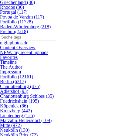
Griechenland (36)
Rhodos (36)
Portugal (117)
Povoa de Varzim (117)
Portfolio (11728)
Baden-Württemberg (218)
Freiburg (218)
nightphotos.de
Content Overview
NEW: my recent uploads
Favorites
Timeline
The Author
Impressum
Portfolio (12161)
Berlin (6217)
Charlottenburg (475)
Adlershof (93)
Charlottenburg Schloss (35)
Friedrichshain (195)
Köpenick (86)
Kreuzberg (442)
Lichtenberg (125)
Marzahn-Hellersdorf (109)
Mitte (972)
Neukölln (130)
Neukölln Britz (72)