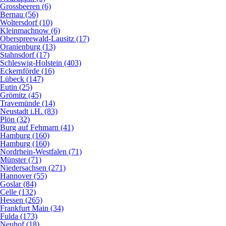
Grossbeeren (6)
Bernau (56)
Woltersdorf (10)
Kleinmachnow (6)
Oberspreewald-Lausitz (17)
Oranienburg (13)
Stahnsdorf (17)
Schleswig-Holstein (403)
Eckernförde (16)
Lübeck (147)
Eutin (25)
Grömitz (45)
Travemünde (14)
Neustadt i.H. (83)
Plön (32)
Burg auf Fehmarn (41)
Hamburg (160)
Hamburg (160)
Nordrhein-Westfalen (71)
Münster (71)
Niedersachsen (271)
Hannover (55)
Goslar (84)
Celle (132)
Hessen (265)
Frankfurt Main (34)
Fulda (173)
Neuhof (18)