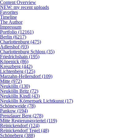
Content Overview
NEW: my recent uploads
Favorites
Timeline
The Author
Impressum
Portfolio (12161)
Berlin (6217)
Charlottenburg (475)
Adlershof (93)
Charlottenburg Schloss (35)
Friedrichshain (195)
Köpenick (86)
Kreuzberg (442)
Lichtenberg (125)
Marzahn-Hellersdorf (109)
Mitte (972)
Neukölln (130)
Neukölln Britz (72)
Neukölln Kindl (43)
Neukölln Körnerpark Lichtkunst (17)
Schöneweide (78)
Pankow (194)
Prenzlauer Berg (278)
Mitte Regierungsviertel (119)
Reinickendorf (124)
Reinickendorf Tegel (48)
Schöneberg (388)