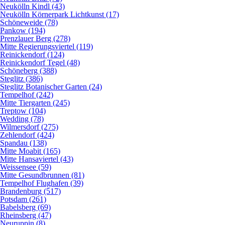
Neukölln Kindl (43)
Neukölln Körnerpark Lichtkunst (17)
Schöneweide (78)
Pankow (194)
Prenzlauer Berg (278)
Mitte Regierungsviertel (119)
Reinickendorf (124)
Reinickendorf Tegel (48)
Schöneberg (388)
Steglitz (386)
Steglitz Botanischer Garten (24)
Tempelhof (242)
Mitte Tiergarten (245)
Treptow (104)
Wedding (78)
Wilmersdorf (275)
Zehlendorf (424)
Spandau (138)
Mitte Moabit (165)
Mitte Hansaviertel (43)
Weissensee (59)
Mitte Gesundbrunnen (81)
Tempelhof Flughafen (39)
Brandenburg (517)
Potsdam (261)
Babelsberg (69)
Rheinsberg (47)
Neuruppin (8)