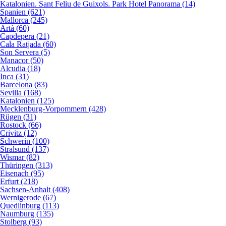
Katalonien. Sant Feliu de Guixols. Park Hotel Panorama (14)
Spanien (621)
Mallorca (245)
Artà (60)
Capdepera (21)
Cala Ratjada (60)
Son Servera (5)
Manacor (50)
Alcudia (18)
Inca (31)
Barcelona (83)
Sevilla (168)
Katalonien (125)
Mecklenburg-Vorpommern (428)
Rügen (31)
Rostock (66)
Crivitz (12)
Schwerin (100)
Stralsund (137)
Wismar (82)
Thüringen (313)
Eisenach (95)
Erfurt (218)
Sachsen-Anhalt (408)
Wernigerode (67)
Quedlinburg (113)
Naumburg (135)
Stolberg (93)