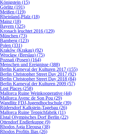
Königstein (15)
Görlitz (191)
Meißen (119)
Rheinland-Pfalz (18)
Mainz (18)
Bayern (325)
Kronach leuchtet 2016 (129)
München (73)
Bamberg (123)
Polen (331)
Kraków (Krakau) (92)
Wrocław (Breslau) (75)
Poznań (Posen) (164)
Menschen und Ereignisse (388)
Berlin Karneval der Kulturen 2017 (155)
Berlin Christopher Street Day 2017 (92)
Berlin Christopher Street Day 2018 (84)
Berlin Karneval der Kulturen 2009 (57)
Lost Places (258)
Mallorca Ruine Weinkooperative (44)
Mallorca Avenc de Son Pou (29)
Wandlitz FDJ-Jugendhochschule (39)
Rüdersdorf Kalkstein-Tagebau (26)
Mallorca Ruine Teppichfabrik (11)
Elstal Olympisches Dorf Berlin (22)
Ottendorf Endlerkuppe (9)
Rhodos Agia Eleousa (38)
Rhodos Profitis Ilias (26)