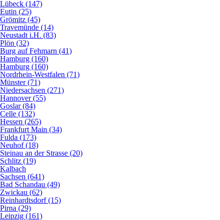
Lübeck (147)
Eutin (25)
Grömitz (45)
Travemünde (14)
Neustadt i.H. (83)
Plön (32)
Burg auf Fehmarn (41)
Hamburg (160)
Hamburg (160)
Nordrhein-Westfalen (71)
Münster (71)
Niedersachsen (271)
Hannover (55)
Goslar (84)
Celle (132)
Hessen (265)
Frankfurt Main (34)
Fulda (173)
Neuhof (18)
Steinau an der Strasse (20)
Schlitz (19)
Kalbach
Sachsen (641)
Bad Schandau (49)
Zwickau (62)
Reinhardtsdorf (15)
Pirna (29)
Leipzig (161)