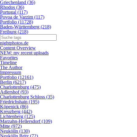
Griechenland (36)
Rhodos (36)
Portugal (117)
Povoa de Varzim (117)
Portfolio (11728)
Baden-Württemberg (218)
Freiburg (218)
nightphotos.de
Content Overview
NEW: my recent uploads
Favorites
Timeline
The Author
Impressum
Portfolio (12161)
Berlin (6217)
Charlottenburg (475)
Adlershof (93)
Charlottenburg Schloss (35)
Friedrichshain (195)
Köpenick (86)
Kreuzberg (442)
Lichtenberg (125)
Marzahn-Hellersdorf (109)
Mitte (972)
Neukölln (130)
Neukölln Britz (72)