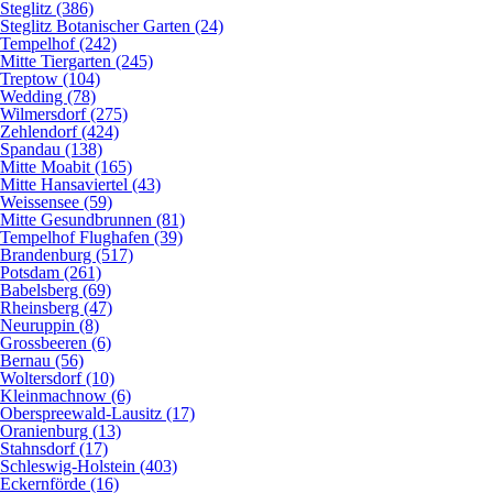
Steglitz (386)
Steglitz Botanischer Garten (24)
Tempelhof (242)
Mitte Tiergarten (245)
Treptow (104)
Wedding (78)
Wilmersdorf (275)
Zehlendorf (424)
Spandau (138)
Mitte Moabit (165)
Mitte Hansaviertel (43)
Weissensee (59)
Mitte Gesundbrunnen (81)
Tempelhof Flughafen (39)
Brandenburg (517)
Potsdam (261)
Babelsberg (69)
Rheinsberg (47)
Neuruppin (8)
Grossbeeren (6)
Bernau (56)
Woltersdorf (10)
Kleinmachnow (6)
Oberspreewald-Lausitz (17)
Oranienburg (13)
Stahnsdorf (17)
Schleswig-Holstein (403)
Eckernförde (16)