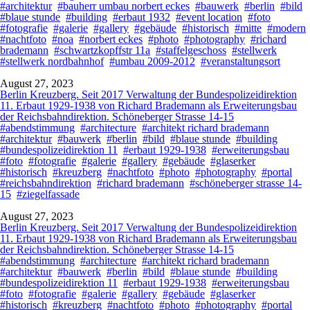
#architektur
#bauherr umbau norbert eckes
#bauwerk
#berlin
#bild
#blaue stunde
#building
#erbaut 1932
#event location
#foto
#fotografie
#galerie
#gallery
#gebäude
#historisch
#mitte
#modern
#nachtfoto
#noa
#norbert eckes
#photo
#photography
#richard
brademann
#schwartzkopffstr 11a
#staffelgeschoss
#stellwerk
#stellwerk nordbahnhof
#umbau 2009-2012
#veranstaltungsort
August 27, 2023
Berlin Kreuzberg. Seit 2017 Verwaltung der Bundespolizeidirektion
11. Erbaut 1929-1938 von Richard Brademann als Erweiterungsbau
der Reichsbahndirektion. Schöneberger Strasse 14-15
#abendstimmung
#architecture
#architekt richard brademann
#architektur
#bauwerk
#berlin
#bild
#blaue stunde
#building
#bundespolizeidirektion 11
#erbaut 1929-1938
#erweiterungsbau
#foto
#fotografie
#galerie
#gallery
#gebäude
#glaserker
#historisch
#kreuzberg
#nachtfoto
#photo
#photography
#portal
#reichsbahndirektion
#richard brademann
#schöneberger strasse 14-
15
#ziegelfassade
August 27, 2023
Berlin Kreuzberg. Seit 2017 Verwaltung der Bundespolizeidirektion
11. Erbaut 1929-1938 von Richard Brademann als Erweiterungsbau
der Reichsbahndirektion. Schöneberger Strasse 14-15
#abendstimmung
#architecture
#architekt richard brademann
#architektur
#bauwerk
#berlin
#bild
#blaue stunde
#building
#bundespolizeidirektion 11
#erbaut 1929-1938
#erweiterungsbau
#foto
#fotografie
#galerie
#gallery
#gebäude
#glaserker
#historisch
#kreuzberg
#nachtfoto
#photo
#photography
#portal