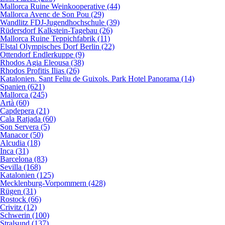
Mallorca Ruine Weinkooperative (44)
Mallorca Avenc de Son Pou (29)
Wandlitz FDJ-Jugendhochschule (39)
Rüdersdorf Kalkstein-Tagebau (26)
Mallorca Ruine Teppichfabrik (11)
Elstal Olympisches Dorf Berlin (22)
Ottendorf Endlerkuppe (9)
Rhodos Agia Eleousa (38)
Rhodos Profitis Ilias (26)
Katalonien. Sant Feliu de Guixols. Park Hotel Panorama (14)
Spanien (621)
Mallorca (245)
Artà (60)
Capdepera (21)
Cala Ratjada (60)
Son Servera (5)
Manacor (50)
Alcudia (18)
Inca (31)
Barcelona (83)
Sevilla (168)
Katalonien (125)
Mecklenburg-Vorpommern (428)
Rügen (31)
Rostock (66)
Crivitz (12)
Schwerin (100)
Stralsund (137)