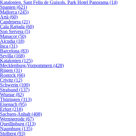
Katalonien. Sant Feliu de Guixols. Park Hotel Panorama (14)
Spanien (621)
Mallorca (245)
Artà (60)
Capdepera (21)
Cala Ratjada (60)
Son Servera (5)
Manacor (50)
Alcudia (18)
Inca (31)
Barcelona (83)
Sevilla (168)
Katalonien (125)
Mecklenburg-Vorpommern (428)
Rügen (31)
Rostock (66)
Crivitz (12)
Schwerin (100)
Stralsund (137)
Wismar (82)
Thüringen (313)
Eisenach (95)
Erfurt (218)
Sachsen-Anhalt (408)
Wernigerode (67)
Quedlinburg (113)
Naumburg (135)
Stolberg (93)