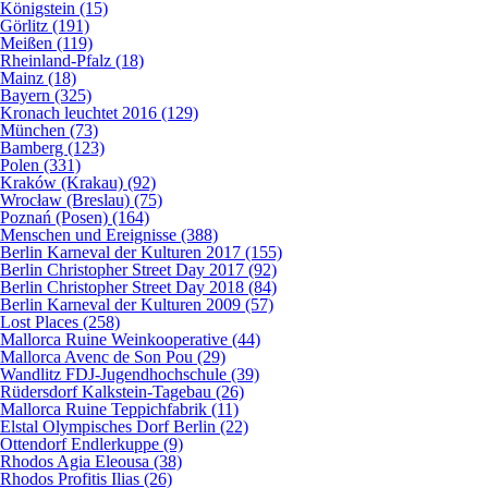
Königstein (15)
Görlitz (191)
Meißen (119)
Rheinland-Pfalz (18)
Mainz (18)
Bayern (325)
Kronach leuchtet 2016 (129)
München (73)
Bamberg (123)
Polen (331)
Kraków (Krakau) (92)
Wrocław (Breslau) (75)
Poznań (Posen) (164)
Menschen und Ereignisse (388)
Berlin Karneval der Kulturen 2017 (155)
Berlin Christopher Street Day 2017 (92)
Berlin Christopher Street Day 2018 (84)
Berlin Karneval der Kulturen 2009 (57)
Lost Places (258)
Mallorca Ruine Weinkooperative (44)
Mallorca Avenc de Son Pou (29)
Wandlitz FDJ-Jugendhochschule (39)
Rüdersdorf Kalkstein-Tagebau (26)
Mallorca Ruine Teppichfabrik (11)
Elstal Olympisches Dorf Berlin (22)
Ottendorf Endlerkuppe (9)
Rhodos Agia Eleousa (38)
Rhodos Profitis Ilias (26)