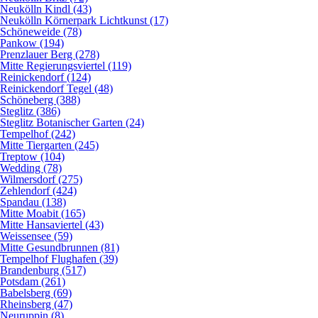
Neukölln Kindl (43)
Neukölln Körnerpark Lichtkunst (17)
Schöneweide (78)
Pankow (194)
Prenzlauer Berg (278)
Mitte Regierungsviertel (119)
Reinickendorf (124)
Reinickendorf Tegel (48)
Schöneberg (388)
Steglitz (386)
Steglitz Botanischer Garten (24)
Tempelhof (242)
Mitte Tiergarten (245)
Treptow (104)
Wedding (78)
Wilmersdorf (275)
Zehlendorf (424)
Spandau (138)
Mitte Moabit (165)
Mitte Hansaviertel (43)
Weissensee (59)
Mitte Gesundbrunnen (81)
Tempelhof Flughafen (39)
Brandenburg (517)
Potsdam (261)
Babelsberg (69)
Rheinsberg (47)
Neuruppin (8)