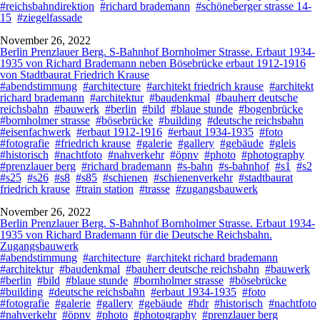
#reichsbahndirektion
#richard brademann
#schöneberger strasse 14-
15
#ziegelfassade
November 26, 2022
Berlin Prenzlauer Berg. S-Bahnhof Bornholmer Strasse. Erbaut 1934-
1935 von Richard Brademann neben Bösebrücke erbaut 1912-1916
von Stadtbaurat Friedrich Krause
#abendstimmung
#architecture
#architekt friedrich krause
#architekt
richard brademann
#architektur
#baudenkmal
#bauherr deutsche
reichsbahn
#bauwerk
#berlin
#bild
#blaue stunde
#bogenbrücke
#bornholmer strasse
#bösebrücke
#building
#deutsche reichsbahn
#eisenfachwerk
#erbaut 1912-1916
#erbaut 1934-1935
#foto
#fotografie
#friedrich krause
#galerie
#gallery
#gebäude
#gleis
#historisch
#nachtfoto
#nahverkehr
#öpnv
#photo
#photography
#prenzlauer berg
#richard brademann
#s-bahn
#s-bahnhof
#s1
#s2
#s25
#s26
#s8
#s85
#schienen
#schienenverkehr
#stadtbaurat
friedrich krause
#train station
#trasse
#zugangsbauwerk
November 26, 2022
Berlin Prenzlauer Berg. S-Bahnhof Bornholmer Strasse. Erbaut 1934-
1935 von Richard Brademann für die Deutsche Reichsbahn.
Zugangsbauwerk
#abendstimmung
#architecture
#architekt richard brademann
#architektur
#baudenkmal
#bauherr deutsche reichsbahn
#bauwerk
#berlin
#bild
#blaue stunde
#bornholmer strasse
#bösebrücke
#building
#deutsche reichsbahn
#erbaut 1934-1935
#foto
#fotografie
#galerie
#gallery
#gebäude
#hdr
#historisch
#nachtfoto
#nahverkehr
#öpnv
#photo
#photography
#prenzlauer berg