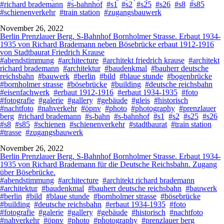
#richard brademann
#s-bahnhof
#s1
#s2
#s25
#s26
#s8
#s85
#schienenverkehr
#train station
#zugangsbauwerk
November 26, 2022
Berlin Prenzlauer Berg. S-Bahnhof Bornholmer Strasse. Erbaut 1934-
1935 von Richard Brademann neben Bösebrücke erbaut 1912-1916
von Stadtbaurat Friedrich Krause
#abendstimmung
#architecture
#architekt friedrich krause
#architekt
richard brademann
#architektur
#baudenkmal
#bauherr deutsche
reichsbahn
#bauwerk
#berlin
#bild
#blaue stunde
#bogenbrücke
#bornholmer strasse
#bösebrücke
#building
#deutsche reichsbahn
#eisenfachwerk
#erbaut 1912-1916
#erbaut 1934-1935
#foto
#fotografie
#galerie
#gallery
#gebäude
#gleis
#historisch
#nachtfoto
#nahverkehr
#öpnv
#photo
#photography
#prenzlauer
berg
#richard brademann
#s-bahn
#s-bahnhof
#s1
#s2
#s25
#s26
#s8
#s85
#schienen
#schienenverkehr
#stadtbaurat
#train station
#trasse
#zugangsbauwerk
November 26, 2022
Berlin Prenzlauer Berg. S-Bahnhof Bornholmer Strasse. Erbaut 1934-
1935 von Richard Brademann für die Deutsche Reichsbahn. Zugang
über Bösebrücke.
#abendstimmung
#architecture
#architekt richard brademann
#architektur
#baudenkmal
#bauherr deutsche reichsbahn
#bauwerk
#berlin
#bild
#blaue stunde
#bornholmer strasse
#bösebrücke
#building
#deutsche reichsbahn
#erbaut 1934-1935
#foto
#fotografie
#galerie
#gallery
#gebäude
#historisch
#nachtfoto
#nahverkehr
#öpnv
#photo
#photography
#prenzlauer berg