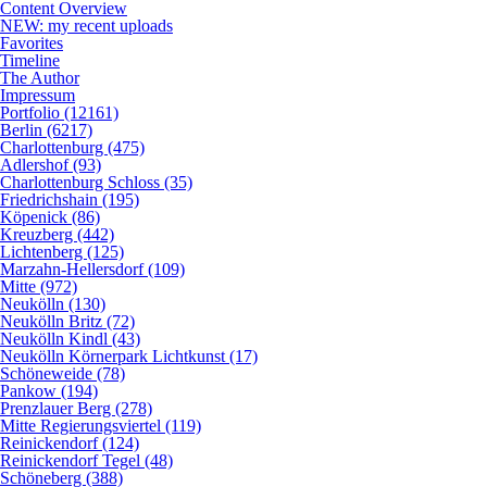
Content Overview
NEW: my recent uploads
Favorites
Timeline
The Author
Impressum
Portfolio (12161)
Berlin (6217)
Charlottenburg (475)
Adlershof (93)
Charlottenburg Schloss (35)
Friedrichshain (195)
Köpenick (86)
Kreuzberg (442)
Lichtenberg (125)
Marzahn-Hellersdorf (109)
Mitte (972)
Neukölln (130)
Neukölln Britz (72)
Neukölln Kindl (43)
Neukölln Körnerpark Lichtkunst (17)
Schöneweide (78)
Pankow (194)
Prenzlauer Berg (278)
Mitte Regierungsviertel (119)
Reinickendorf (124)
Reinickendorf Tegel (48)
Schöneberg (388)