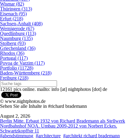
Wismar (82)
Thüringen (313)
Eisenach (95)
Erfurt (218)
Sachsen-Anhalt (408)
Wernigerode (67)
Quedlinburg (113)
Naumburg (135)
Stolberg (93)
Griechenland (36)
Rhodos (36)
Portugal (117)
Povoa de Varzim (117)
Portfolio (11728)
Baden-Württemberg (218)
Freiburg (218)
12161 pics online. mailto: info [at] nightphotos [dot] de
© www.nightphotos.de
Sehen Sie alle Inhalte in #richard brademann
August 2, 2026
Berlin Mitte. Erbaut 1932 von Richard Brademann als Stellwerk
Nordbahnhof NOA. Umbau 2009-2012 von Norbert Eckes.
Schwartzkopffstr 11
#abendstimmung
#architecture
#architekt richard brademann