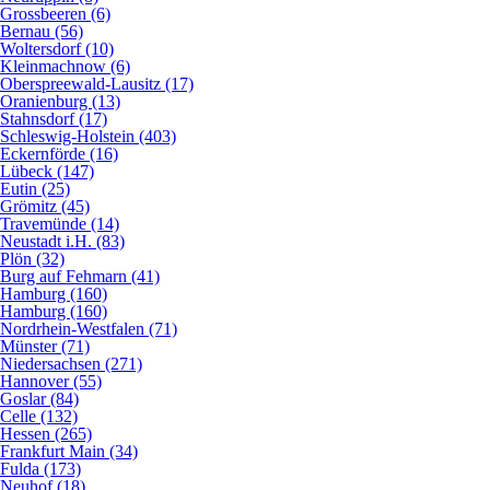
Grossbeeren (6)
Bernau (56)
Woltersdorf (10)
Kleinmachnow (6)
Oberspreewald-Lausitz (17)
Oranienburg (13)
Stahnsdorf (17)
Schleswig-Holstein (403)
Eckernförde (16)
Lübeck (147)
Eutin (25)
Grömitz (45)
Travemünde (14)
Neustadt i.H. (83)
Plön (32)
Burg auf Fehmarn (41)
Hamburg (160)
Hamburg (160)
Nordrhein-Westfalen (71)
Münster (71)
Niedersachsen (271)
Hannover (55)
Goslar (84)
Celle (132)
Hessen (265)
Frankfurt Main (34)
Fulda (173)
Neuhof (18)