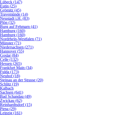
Lübeck (147)
Eutin (25)
Grömitz (45)
Travemünde (14)
Neustadt i.H. (83)
Plön (32)
Burg auf Fehmarn (41)
Hamburg (160)
Hamburg (160)
Nordrhein-Westfalen (71)
Münster (71)
Niedersachsen (271)
Hannover (55)
Goslar (84)
Celle (132)
Hessen (265)
Frankfurt Main (34)
Fulda (173)
Neuhof (18)
Steinau an der Strasse (20)
Schlitz (19)
Kalbach
Sachsen (641)
Bad Schandau (49)
Zwickau (62)
Reinhardtsdorf (15)
Pirna (29)
Leipzig (161)