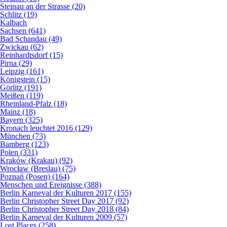
Steinau an der Strasse (20)
Schlitz (19)
Kalbach
Sachsen (641)
Bad Schandau (49)
Zwickau (62)
Reinhardtsdorf (15)
Pirna (29)
Leipzig (161)
Königstein (15)
Görlitz (191)
Meißen (119)
Rheinland-Pfalz (18)
Mainz (18)
Bayern (325)
Kronach leuchtet 2016 (129)
München (73)
Bamberg (123)
Polen (331)
Kraków (Krakau) (92)
Wrocław (Breslau) (75)
Poznań (Posen) (164)
Menschen und Ereignisse (388)
Berlin Karneval der Kulturen 2017 (155)
Berlin Christopher Street Day 2017 (92)
Berlin Christopher Street Day 2018 (84)
Berlin Karneval der Kulturen 2009 (57)
Lost Places (258)