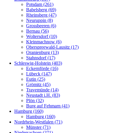
Potsdam (261)
Babelsberg (69)
Rheinsberg (47)
Neuruppin (8)
Grossbeeren (6)
Bernau (56)
Woltersdorf (10)
Kleinmachnow (6)
Oberspreewald-Lausitz (17)
Oranienburg (13)
Stahnsdorf (17)
Schleswig-Holstein (403)
Eckernförde (16)
Lübeck (147)
Eutin (25)
Grömitz (45)
Travemünde (14)
Neustadt i.H. (83)
Plön (32)
Burg auf Fehmarn (41)
Hamburg (160)
Hamburg (160)
Nordrhein-Westfalen (71)
Münster (71)
Niedersachsen (271)