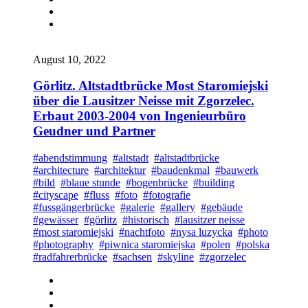
August 10, 2022
Görlitz. Altstadtbrücke Most Staromiejski
über die Lausitzer Neisse mit Zgorzelec.
Erbaut 2003-2004 von Ingenieurbüro
Geudner und Partner
#abendstimmung
#altstadt
#altstadtbrücke
#architecture
#architektur
#baudenkmal
#bauwerk
#bild
#blaue stunde
#bogenbrücke
#building
#cityscape
#fluss
#foto
#fotografie
#fussgängerbrücke
#galerie
#gallery
#gebäude
#gewässer
#görlitz
#historisch
#lausitzer neisse
#most staromiejski
#nachtfoto
#nysa luzycka
#photo
#photography
#piwnica staromiejska
#polen
#polska
#radfahrerbrücke
#sachsen
#skyline
#zgorzelec