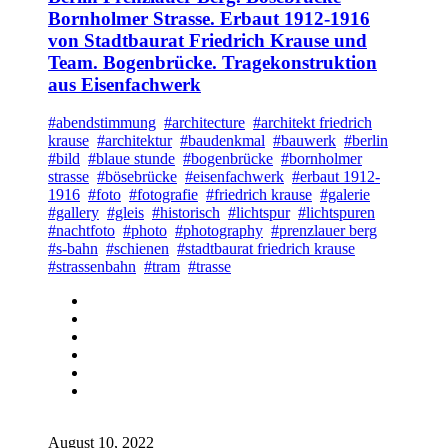
Bornholmer Strasse. Erbaut 1912-1916
von Stadtbaurat Friedrich Krause und
Team. Bogenbrücke. Tragekonstruktion
aus Eisenfachwerk
#abendstimmung
#architecture
#architekt friedrich
krause
#architektur
#baudenkmal
#bauwerk
#berlin
#bild
#blaue stunde
#bogenbrücke
#bornholmer
strasse
#bösebrücke
#eisenfachwerk
#erbaut 1912-
1916
#foto
#fotografie
#friedrich krause
#galerie
#gallery
#gleis
#historisch
#lichtspur
#lichtspuren
#nachtfoto
#photo
#photography
#prenzlauer berg
#s-bahn
#schienen
#stadtbaurat friedrich krause
#strassenbahn
#tram
#trasse
August 10, 2022