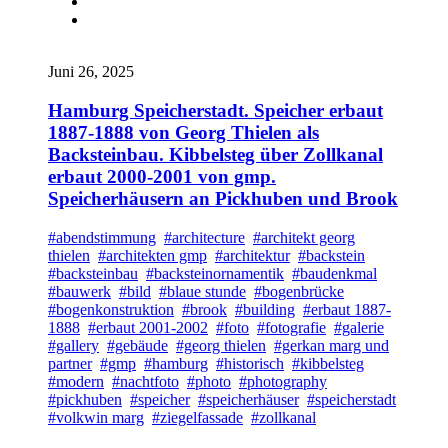
Juni 26, 2025
Hamburg Speicherstadt. Speicher erbaut
1887-1888 von Georg Thielen als
Backsteinbau. Kibbelsteg über Zollkanal
erbaut 2000-2001 von gmp.
Speicherhäusern an Pickhuben und Brook
#abendstimmung
#architecture
#architekt georg
thielen
#architekten gmp
#architektur
#backstein
#backsteinbau
#backsteinornamentik
#baudenkmal
#bauwerk
#bild
#blaue stunde
#bogenbrücke
#bogenkonstruktion
#brook
#building
#erbaut 1887-
1888
#erbaut 2001-2002
#foto
#fotografie
#galerie
#gallery
#gebäude
#georg thielen
#gerkan marg und
partner
#gmp
#hamburg
#historisch
#kibbelsteg
#modern
#nachtfoto
#photo
#photography
#pickhuben
#speicher
#speicherhäuser
#speicherstadt
#volkwin marg
#ziegelfassade
#zollkanal