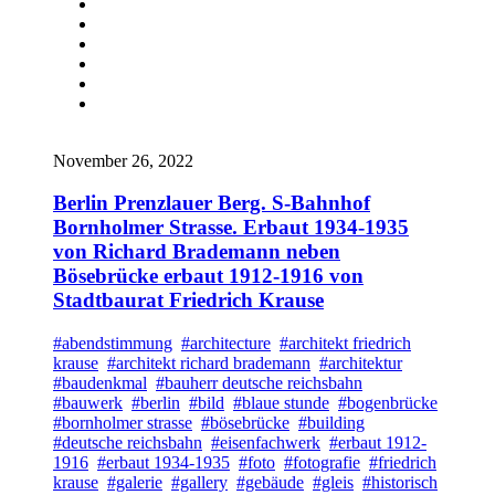
November 26, 2022
Berlin Prenzlauer Berg. S-Bahnhof
Bornholmer Strasse. Erbaut 1934-1935
von Richard Brademann neben
Bösebrücke erbaut 1912-1916 von
Stadtbaurat Friedrich Krause
#abendstimmung
#architecture
#architekt friedrich
krause
#architekt richard brademann
#architektur
#baudenkmal
#bauherr deutsche reichsbahn
#bauwerk
#berlin
#bild
#blaue stunde
#bogenbrücke
#bornholmer strasse
#bösebrücke
#building
#deutsche reichsbahn
#eisenfachwerk
#erbaut 1912-
1916
#erbaut 1934-1935
#foto
#fotografie
#friedrich
krause
#galerie
#gallery
#gebäude
#gleis
#historisch