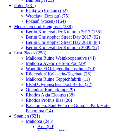
Bamberg (123)
Polen (331)
Kraków (Krakau) (92)
Wrocław (Breslau) (75)
Poznań (Posen) (164)
Menschen und Ereignisse (388)
Berlin Karneval der Kulturen 2017 (155)
Berlin Christopher Street Day 2017 (92)
Berlin Christopher Street Day 2018 (84)
Berlin Karneval der Kulturen 2009 (57)
Lost Places (258)
Mallorca Ruine Weinkooperative (44)
Mallorca Avenc de Son Pou (29)
Wandlitz FDJ-Jugendhochschule (39)
Rüdersdorf Kalkstein-Tagebau (26)
Mallorca Ruine Teppichfabrik (11)
Elstal Olympisches Dorf Berlin (22)
Ottendorf Endlerkuppe (9)
Rhodos Agia Eleousa (38)
Rhodos Profitis Ilias (26)
Katalonien. Sant Feliu de Guixols. Park Hotel
Panorama (14)
Spanien (621)
Mallorca (245)
Artà (60)