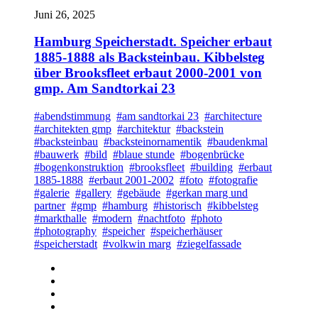
Juni 26, 2025
Hamburg Speicherstadt. Speicher erbaut
1885-1888 als Backsteinbau. Kibbelsteg
über Brooksfleet erbaut 2000-2001 von
gmp. Am Sandtorkai 23
#abendstimmung
#am sandtorkai 23
#architecture
#architekten gmp
#architektur
#backstein
#backsteinbau
#backsteinornamentik
#baudenkmal
#bauwerk
#bild
#blaue stunde
#bogenbrücke
#bogenkonstruktion
#brooksfleet
#building
#erbaut
1885-1888
#erbaut 2001-2002
#foto
#fotografie
#galerie
#gallery
#gebäude
#gerkan marg und
partner
#gmp
#hamburg
#historisch
#kibbelsteg
#markthalle
#modern
#nachtfoto
#photo
#photography
#speicher
#speicherhäuser
#speicherstadt
#volkwin marg
#ziegelfassade