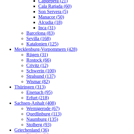
Capdepera (21)
Cala Ratjada (60)
Son Servera (5)
Manacor (50)
Alcudia (18)
Inca (31)
Barcelona (83)
Sevilla (168)
Katalonien (125)
Mecklenburg-Vorpommern (428)
Rügen (31)
Rostock (66)
Crivitz (12)
Schwerin (100)
Stralsund (137)
Wismar (82)
Thüringen (313)
Eisenach (95)
Erfurt (218)
Sachsen-Anhalt (408)
Wernigerode (67)
Quedlinburg (113)
Naumburg (135)
Stolberg (93)
Griechenland (36)