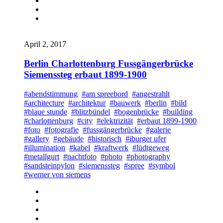
April 2, 2017
Berlin Charlottenburg Fussgängerbrücke
Siemenssteg erbaut 1899-1900
#abendstimmung
#am spreebord
#angestrahlt
#architecture
#architektur
#bauwerk
#berlin
#bild
#blaue stunde
#blitzbündel
#bogenbrücke
#building
#charlottenburg
#city
#elektrizität
#erbaut 1899-1900
#foto
#fotografie
#fussgängerbrücke
#galerie
#gallery
#gebäude
#historisch
#iburger ufer
#illumination
#kabel
#kraftwerk
#lüdtgeweg
#metallgurt
#nachtfoto
#photo
#photography
#sandsteinpylon
#siemenssteg
#spree
#symbol
#werner von siemens