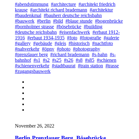
#abendstimmung
#architecture
#architekt friedrich
krause
#architekt richard brademann
#architektur
#baudenkmal
#bauherr deutsche reichsbahn
#bauwerk
#berlin
#bild
#blaue stunde
#bogenbrücke
#bornholmer strasse
#bösebrücke
#building
#deutsche reichsbahn
#eisenfachwerk
#erbaut 1912-
1916
#erbaut 1934-1935
#foto
#fotografie
#galerie
#gallery
#gebäude
#gleis
#historisch
#nachtfoto
#nahverkehr
#öpnv
#photo
#photography
#prenzlauer berg
#richard brademann
#s-bahn
#s-
bahnhof
#s1
#s2
#s25
#s26
#s8
#s85
#schienen
#schienenverkehr
#stadtbaurat
#train station
#trasse
#zugangsbauwerk
November 26, 2022
Berlin Prenzlauer Berg. Bösebrücke