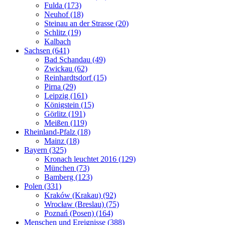
Fulda (173)
Neuhof (18)
Steinau an der Strasse (20)
Schlitz (19)
Kalbach
Sachsen (641)
Bad Schandau (49)
Zwickau (62)
Reinhardtsdorf (15)
Pirna (29)
Leipzig (161)
Königstein (15)
Görlitz (191)
Meißen (119)
Rheinland-Pfalz (18)
Mainz (18)
Bayern (325)
Kronach leuchtet 2016 (129)
München (73)
Bamberg (123)
Polen (331)
Kraków (Krakau) (92)
Wrocław (Breslau) (75)
Poznań (Posen) (164)
Menschen und Ereignisse (388)