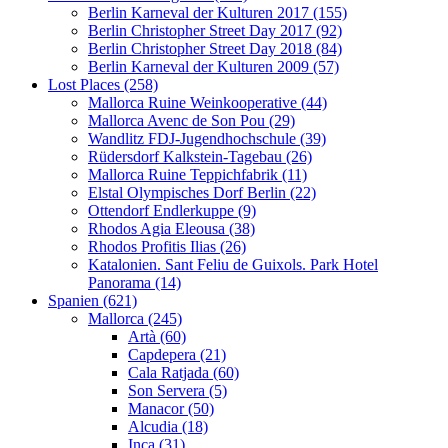
Berlin Karneval der Kulturen 2017 (155)
Berlin Christopher Street Day 2017 (92)
Berlin Christopher Street Day 2018 (84)
Berlin Karneval der Kulturen 2009 (57)
Lost Places (258)
Mallorca Ruine Weinkooperative (44)
Mallorca Avenc de Son Pou (29)
Wandlitz FDJ-Jugendhochschule (39)
Rüdersdorf Kalkstein-Tagebau (26)
Mallorca Ruine Teppichfabrik (11)
Elstal Olympisches Dorf Berlin (22)
Ottendorf Endlerkuppe (9)
Rhodos Agia Eleousa (38)
Rhodos Profitis Ilias (26)
Katalonien. Sant Feliu de Guixols. Park Hotel
Panorama (14)
Spanien (621)
Mallorca (245)
Artà (60)
Capdepera (21)
Cala Ratjada (60)
Son Servera (5)
Manacor (50)
Alcudia (18)
Inca (31)