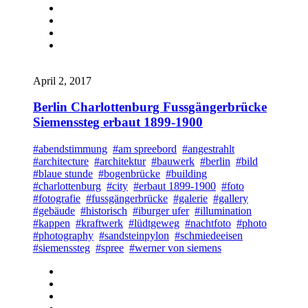
April 2, 2017
Berlin Charlottenburg Fussgängerbrücke
Siemenssteg erbaut 1899-1900
#abendstimmung
#am spreebord
#angestrahlt
#architecture
#architektur
#bauwerk
#berlin
#bild
#blaue stunde
#bogenbrücke
#building
#charlottenburg
#city
#erbaut 1899-1900
#foto
#fotografie
#fussgängerbrücke
#galerie
#gallery
#gebäude
#historisch
#iburger ufer
#illumination
#kappen
#kraftwerk
#lüdtgeweg
#nachtfoto
#photo
#photography
#sandsteinpylon
#schmiedeeisen
#siemenssteg
#spree
#werner von siemens