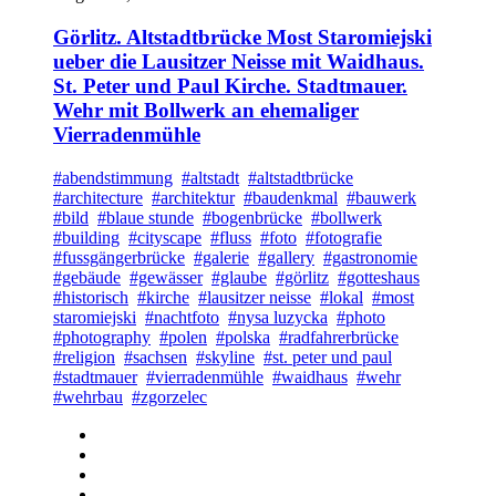
Görlitz. Altstadtbrücke Most Staromiejski
ueber die Lausitzer Neisse mit Waidhaus.
St. Peter und Paul Kirche. Stadtmauer.
Wehr mit Bollwerk an ehemaliger
Vierradenmühle
#abendstimmung
#altstadt
#altstadtbrücke
#architecture
#architektur
#baudenkmal
#bauwerk
#bild
#blaue stunde
#bogenbrücke
#bollwerk
#building
#cityscape
#fluss
#foto
#fotografie
#fussgängerbrücke
#galerie
#gallery
#gastronomie
#gebäude
#gewässer
#glaube
#görlitz
#gotteshaus
#historisch
#kirche
#lausitzer neisse
#lokal
#most
staromiejski
#nachtfoto
#nysa luzycka
#photo
#photography
#polen
#polska
#radfahrerbrücke
#religion
#sachsen
#skyline
#st. peter und paul
#stadtmauer
#vierradenmühle
#waidhaus
#wehr
#wehrbau
#zgorzelec