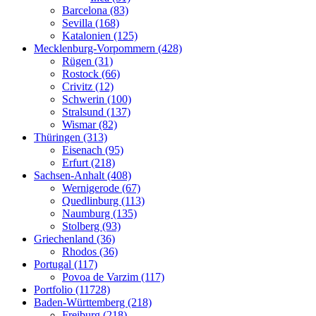
Barcelona (83)
Sevilla (168)
Katalonien (125)
Mecklenburg-Vorpommern (428)
Rügen (31)
Rostock (66)
Crivitz (12)
Schwerin (100)
Stralsund (137)
Wismar (82)
Thüringen (313)
Eisenach (95)
Erfurt (218)
Sachsen-Anhalt (408)
Wernigerode (67)
Quedlinburg (113)
Naumburg (135)
Stolberg (93)
Griechenland (36)
Rhodos (36)
Portugal (117)
Povoa de Varzim (117)
Portfolio (11728)
Baden-Württemberg (218)
Freiburg (218)