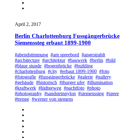
April 2, 2017
Berlin Charlottenburg Fussgängerbrücke
Siemenssteg erbaut 1899-1900
#abendstimmung
#am spreebord
#angestrahlt
#architecture
#architektur
#bauwerk
#berlin
#bild
#blaue stunde
#bogenbrücke
#building
#charlottenburg
#city
#erbaut 1899-1900
#foto
#fotografie
#fussgängerbrücke
#galerie
#gallery
#gebäude
#historisch
#iburger ufer
#illumination
#kraftwerk
#lüdtgeweg
#nachtfoto
#photo
#photography
#sandsteinpylon
#siemenssteg
#spree
#treppe
#werner von siemens