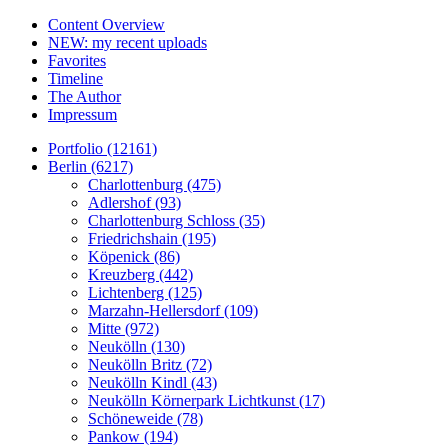
Content Overview
NEW: my recent uploads
Favorites
Timeline
The Author
Impressum
Portfolio (12161)
Berlin (6217)
Charlottenburg (475)
Adlershof (93)
Charlottenburg Schloss (35)
Friedrichshain (195)
Köpenick (86)
Kreuzberg (442)
Lichtenberg (125)
Marzahn-Hellersdorf (109)
Mitte (972)
Neukölln (130)
Neukölln Britz (72)
Neukölln Kindl (43)
Neukölln Körnerpark Lichtkunst (17)
Schöneweide (78)
Pankow (194)