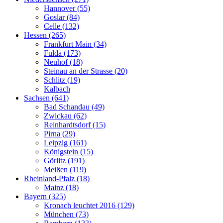
Hannover (55)
Goslar (84)
Celle (132)
Hessen (265)
Frankfurt Main (34)
Fulda (173)
Neuhof (18)
Steinau an der Strasse (20)
Schlitz (19)
Kalbach
Sachsen (641)
Bad Schandau (49)
Zwickau (62)
Reinhardtsdorf (15)
Pirna (29)
Leipzig (161)
Königstein (15)
Görlitz (191)
Meißen (119)
Rheinland-Pfalz (18)
Mainz (18)
Bayern (325)
Kronach leuchtet 2016 (129)
München (73)