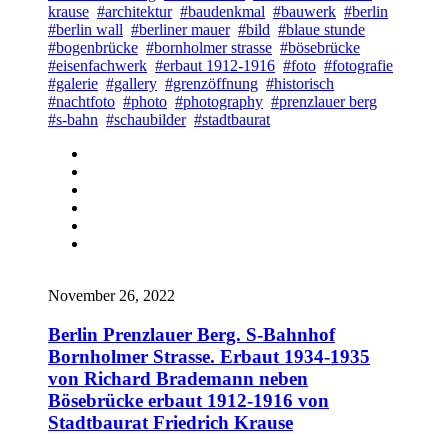
krause
#architektur
#baudenkmal
#bauwerk
#berlin
#berlin wall
#berliner mauer
#bild
#blaue stunde
#bogenbrücke
#bornholmer strasse
#bösebrücke
#eisenfachwerk
#erbaut 1912-1916
#foto
#fotografie
#galerie
#gallery
#grenzöffnung
#historisch
#nachtfoto
#photo
#photography
#prenzlauer berg
#s-bahn
#schaubilder
#stadtbaurat
November 26, 2022
Berlin Prenzlauer Berg. S-Bahnhof
Bornholmer Strasse. Erbaut 1934-1935
von Richard Brademann neben
Bösebrücke erbaut 1912-1916 von
Stadtbaurat Friedrich Krause