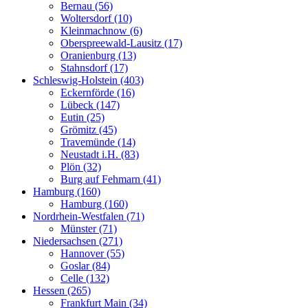
Bernau (56)
Woltersdorf (10)
Kleinmachnow (6)
Oberspreewald-Lausitz (17)
Oranienburg (13)
Stahnsdorf (17)
Schleswig-Holstein (403)
Eckernförde (16)
Lübeck (147)
Eutin (25)
Grömitz (45)
Travemünde (14)
Neustadt i.H. (83)
Plön (32)
Burg auf Fehmarn (41)
Hamburg (160)
Hamburg (160)
Nordrhein-Westfalen (71)
Münster (71)
Niedersachsen (271)
Hannover (55)
Goslar (84)
Celle (132)
Hessen (265)
Frankfurt Main (34)