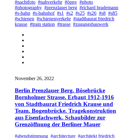
#nachtfoto
#nahverkehr
#öpnv
#photo
#photography
#prenzlauer berg
#richard brademann
#s-bahn
#s-bahnhof
#s1
#s2
#s25
#s26
#s8
#s85
#schienen
#schienenverkehr
#stadtbaurat friedrich
krause
#train station
#trasse
#zugangsbauwerk
November 26, 2022
Berlin Prenzlauer Berg. Bösebrücke
Bornholmer Strasse. Erbaut 1912-1916
von Stadtbaurat Friedrich Krause und
Team. Bogenbrücke. Tragekonstruktion
aus Eisenfachwerk. Schaubilder zur
Grenzöffnung der Berliner Mauer
#abendstimmung
#architecture
#architekt friedrich