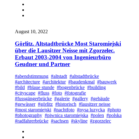
August 10, 2022
Görlitz. Altstadtbrücke Most Staromiejski
über die Lausitzer Neisse mit Zgorzelec.
Erbaut 2003-2004 von Ingenieurbüro
Geudner und Partner
#abendstimmung
#altstadt
#altstadtbrücke
#architecture
#architektur
#baudenkmal
#bauwerk
#bild
#blaue stunde
#bogenbrücke
#building
#cityscape
#fluss
#foto
#fotografie
#fussgängerbrücke
#galerie
#gallery
#gebäude
#gewässer
#görlitz
#historisch
#lausitzer neisse
#most staromiejski
#nachtfoto
#nysa luzycka
#photo
#photography
#piwnica staromiejska
#polen
#polska
#radfahrerbrücke
#sachsen
#skyline
#zgorzelec