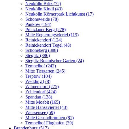
Neukölln Britz (72)
Neukölln Kindl (43)
Neukölln Körnerpark Lichtkunst (17)
Schöneweide (78)
Pankow (194)
Prenzlauer Berg (278)
Mitte Regierungsviertel (119)
Reinickendorf (124)
Reinickendorf Tegel (48)
Schöneberg (388)
Steglitz (386)
Steglitz Botanischer Garten (24)
Tempelhof (242)
Mitte Tiergarten (245)
Treptow (104)
Wedding (78)
Wilmersdorf (275)
Zehlendorf (424)
Spandau (138)
Mitte Moabit (165)
Mitte Hansaviertel (43)
Weissensee (59)
Mitte Gesundbrunnen (81)
Tempelhof Flughafen (39)
Brandenburg (517)