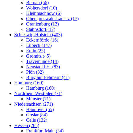
Bernau (56)
Woltersdorf (10)
Kleinmachnow (6)
Oberspreewald-Lausitz (17)
Oranienburg (13)
Stahnsdorf (17)
Schleswig-Holstein (403)
Eckernförde (16)
Lübeck (147)
Eutin (25)
Grömitz (45)
Travemünde (14)
Neustadt i.H. (83)
Plön (32)
Burg auf Fehmarn (41)
Hamburg (160)
Hamburg (160)
Nordrhein-Westfalen (71)
Münster (71)
Niedersachsen (271)
Hannover (55)
Goslar (84)
Celle (132)
Hessen (265)
Frankfurt Main (34)