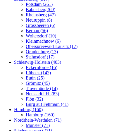
Potsdam (261)
Babelsberg (69)
Rheinsberg (47)
Neuruppin (8)
Grossbeeren (6)
Bernau (56)
Woltersdorf (10)
Kleinmachnow (6)
Oberspreewald-Lausitz (17)
Oranienburg (13)
Stahnsdorf (17)
Schleswig-Holstein (403)
Eckernförde (16)
Lübeck (147)
Eutin (25)
Grömitz (45)
Travemünde (14)
Neustadt i.H. (83)
Plön (32)
Burg auf Fehmarn (41)
Hamburg (160)
Hamburg (160)
Nordrhein-Westfalen (71)
Münster (71)
Niedersachsen (271)