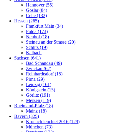
Hannover (55)
Goslar (84)
Celle (132)
Hessen (265)
Frankfurt Main (34)
Fulda (173)
Neuhof (18)
Steinau an der Strasse (20)
Schlitz (19)
Kalbach
Sachsen (641)
Bad Schandau (49)
Zwickau (62)
Reinhardtsdorf (15)
Pirna (29)
Leipzig (161)
Königstein (15)
Görlitz (191)
Meißen (119)
Rheinland-Pfalz (18)
Mainz (18)
Bayern (325)
Kronach leuchtet 2016 (129)
München (73)