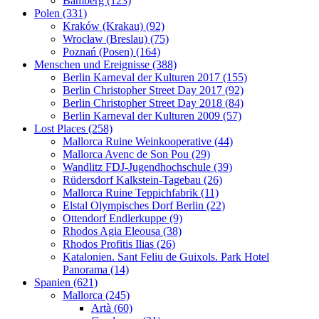
Bamberg (123)
Polen (331)
Kraków (Krakau) (92)
Wrocław (Breslau) (75)
Poznań (Posen) (164)
Menschen und Ereignisse (388)
Berlin Karneval der Kulturen 2017 (155)
Berlin Christopher Street Day 2017 (92)
Berlin Christopher Street Day 2018 (84)
Berlin Karneval der Kulturen 2009 (57)
Lost Places (258)
Mallorca Ruine Weinkooperative (44)
Mallorca Avenc de Son Pou (29)
Wandlitz FDJ-Jugendhochschule (39)
Rüdersdorf Kalkstein-Tagebau (26)
Mallorca Ruine Teppichfabrik (11)
Elstal Olympisches Dorf Berlin (22)
Ottendorf Endlerkuppe (9)
Rhodos Agia Eleousa (38)
Rhodos Profitis Ilias (26)
Katalonien. Sant Feliu de Guixols. Park Hotel
Panorama (14)
Spanien (621)
Mallorca (245)
Artà (60)