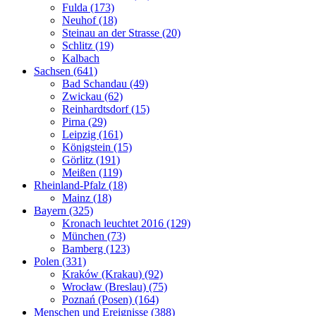
Fulda (173)
Neuhof (18)
Steinau an der Strasse (20)
Schlitz (19)
Kalbach
Sachsen (641)
Bad Schandau (49)
Zwickau (62)
Reinhardtsdorf (15)
Pirna (29)
Leipzig (161)
Königstein (15)
Görlitz (191)
Meißen (119)
Rheinland-Pfalz (18)
Mainz (18)
Bayern (325)
Kronach leuchtet 2016 (129)
München (73)
Bamberg (123)
Polen (331)
Kraków (Krakau) (92)
Wrocław (Breslau) (75)
Poznań (Posen) (164)
Menschen und Ereignisse (388)