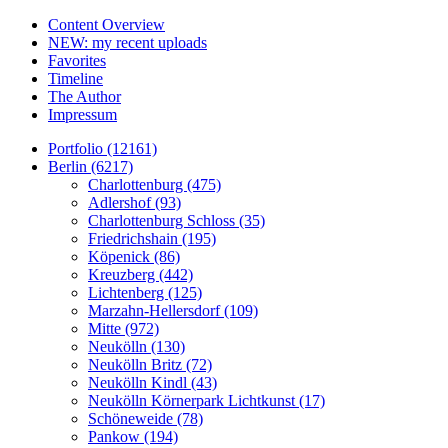
Content Overview
NEW: my recent uploads
Favorites
Timeline
The Author
Impressum
Portfolio (12161)
Berlin (6217)
Charlottenburg (475)
Adlershof (93)
Charlottenburg Schloss (35)
Friedrichshain (195)
Köpenick (86)
Kreuzberg (442)
Lichtenberg (125)
Marzahn-Hellersdorf (109)
Mitte (972)
Neukölln (130)
Neukölln Britz (72)
Neukölln Kindl (43)
Neukölln Körnerpark Lichtkunst (17)
Schöneweide (78)
Pankow (194)