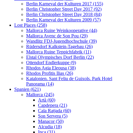
Berlin Karneval der Kulturen 2017 (155)
Berlin Christopher Street Day 2017 (92)
Berlin Christopher Street Day 2018 (84)
Berlin Karneval der Kulturen 2009 (57)
Lost Places (258)
Mallorca Ruine Weinkooperative (44)
Mallorca Avenc de Son Pou (29)
Wandlitz FDJ-Jugendhochschule (39)
Rüdersdorf Kalkstein-Tagebau (26)
Mallorca Ruine Teppichfabrik (11)
Elstal Olympisches Dorf Berlin (22)
Ottendorf Endlerkuppe (9)
Rhodos Agia Eleousa (38)
Rhodos Profitis Ilias (26)
Katalonien. Sant Feliu de Guixols. Park Hotel
Panorama (14)
Spanien (621)
Mallorca (245)
Artà (60)
Capdepera (21)
Cala Ratjada (60)
Son Servera (5)
Manacor (50)
Alcudia (18)
Inca (31)