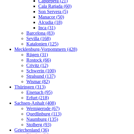
Capdepera (21)
Cala Ratjada (60)
Son Servera (5)
Manacor (50)
Alcudia (18)
Inca (31)
Barcelona (83)
Sevilla (168)
Katalonien (125)
Mecklenburg-Vorpommern (428)
Rügen (31)
Rostock (66)
Crivitz (12)
Schwerin (100)
Stralsund (137)
Wismar (82)
Thüringen (313)
Eisenach (95)
Erfurt (218)
Sachsen-Anhalt (408)
Wernigerode (67)
Quedlinburg (113)
Naumburg (135)
Stolberg (93)
Griechenland (36)