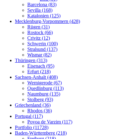
Barcelona (83)
Sevilla (168)
Katalonien (125)
Mecklenburg-Vorpommern (428)
Rügen (31)
Rostock (66)
Crivitz (12)
Schwerin (100)
Stralsund (137)
Wismar (82)
Thüringen (313)
Eisenach (95)
Erfurt (218)
Sachsen-Anhalt (408)
Wernigerode (67)
Quedlinburg (113)
Naumburg (135)
Stolberg (93)
Griechenland (36)
Rhodos (36)
Portugal (117)
Povoa de Varzim (117)
Portfolio (11728)
Baden-Württemberg (218)
Freiburg (218)