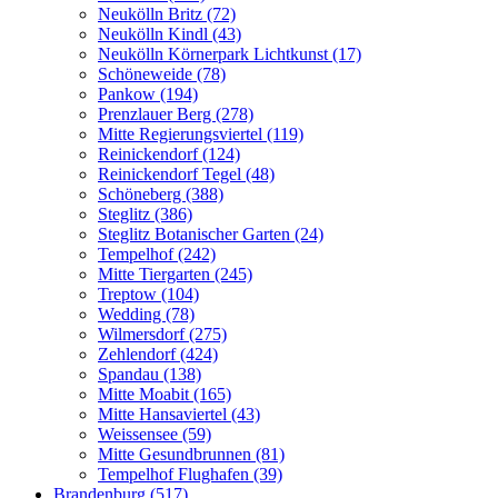
Neukölln Britz (72)
Neukölln Kindl (43)
Neukölln Körnerpark Lichtkunst (17)
Schöneweide (78)
Pankow (194)
Prenzlauer Berg (278)
Mitte Regierungsviertel (119)
Reinickendorf (124)
Reinickendorf Tegel (48)
Schöneberg (388)
Steglitz (386)
Steglitz Botanischer Garten (24)
Tempelhof (242)
Mitte Tiergarten (245)
Treptow (104)
Wedding (78)
Wilmersdorf (275)
Zehlendorf (424)
Spandau (138)
Mitte Moabit (165)
Mitte Hansaviertel (43)
Weissensee (59)
Mitte Gesundbrunnen (81)
Tempelhof Flughafen (39)
Brandenburg (517)