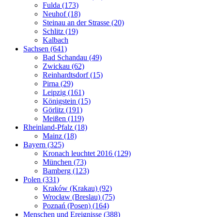
Fulda (173)
Neuhof (18)
Steinau an der Strasse (20)
Schlitz (19)
Kalbach
Sachsen (641)
Bad Schandau (49)
Zwickau (62)
Reinhardtsdorf (15)
Pirna (29)
Leipzig (161)
Königstein (15)
Görlitz (191)
Meißen (119)
Rheinland-Pfalz (18)
Mainz (18)
Bayern (325)
Kronach leuchtet 2016 (129)
München (73)
Bamberg (123)
Polen (331)
Kraków (Krakau) (92)
Wrocław (Breslau) (75)
Poznań (Posen) (164)
Menschen und Ereignisse (388)