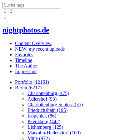
nightphotos.de
Content Overview
NEW: my recent uploads
Favorites
Timeline
The Author
Impressum
Portfolio (12161)
Berlin (6217)
Charlottenburg (475)
Adlershof (93)
Charlottenburg Schloss (35)
Friedrichshain (195)
Köpenick (86)
Kreuzberg (442)
Lichtenberg (125)
Marzahn-Hellersdorf (109)
Mitte (972)