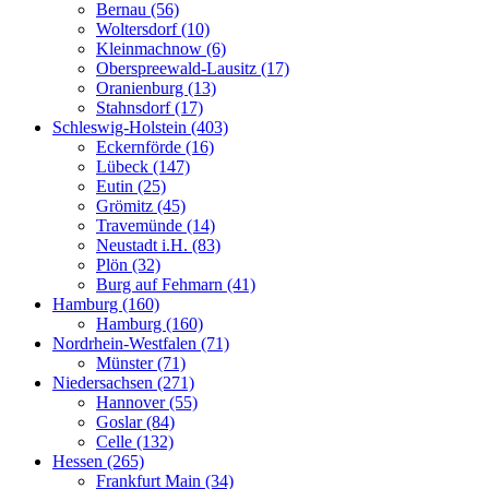
Bernau (56)
Woltersdorf (10)
Kleinmachnow (6)
Oberspreewald-Lausitz (17)
Oranienburg (13)
Stahnsdorf (17)
Schleswig-Holstein (403)
Eckernförde (16)
Lübeck (147)
Eutin (25)
Grömitz (45)
Travemünde (14)
Neustadt i.H. (83)
Plön (32)
Burg auf Fehmarn (41)
Hamburg (160)
Hamburg (160)
Nordrhein-Westfalen (71)
Münster (71)
Niedersachsen (271)
Hannover (55)
Goslar (84)
Celle (132)
Hessen (265)
Frankfurt Main (34)