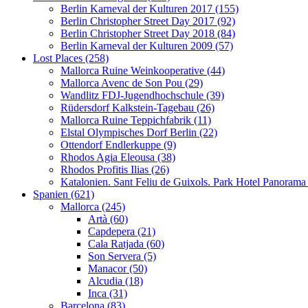
Berlin Karneval der Kulturen 2017 (155)
Berlin Christopher Street Day 2017 (92)
Berlin Christopher Street Day 2018 (84)
Berlin Karneval der Kulturen 2009 (57)
Lost Places (258)
Mallorca Ruine Weinkooperative (44)
Mallorca Avenc de Son Pou (29)
Wandlitz FDJ-Jugendhochschule (39)
Rüdersdorf Kalkstein-Tagebau (26)
Mallorca Ruine Teppichfabrik (11)
Elstal Olympisches Dorf Berlin (22)
Ottendorf Endlerkuppe (9)
Rhodos Agia Eleousa (38)
Rhodos Profitis Ilias (26)
Katalonien. Sant Feliu de Guixols. Park Hotel Panorama
Spanien (621)
Mallorca (245)
Artà (60)
Capdepera (21)
Cala Ratjada (60)
Son Servera (5)
Manacor (50)
Alcudia (18)
Inca (31)
Barcelona (83)