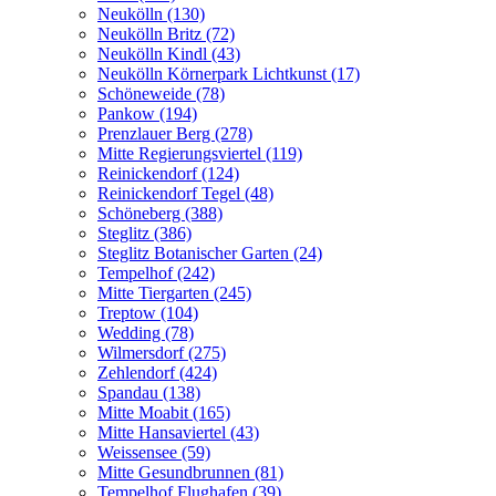
Neukölln (130)
Neukölln Britz (72)
Neukölln Kindl (43)
Neukölln Körnerpark Lichtkunst (17)
Schöneweide (78)
Pankow (194)
Prenzlauer Berg (278)
Mitte Regierungsviertel (119)
Reinickendorf (124)
Reinickendorf Tegel (48)
Schöneberg (388)
Steglitz (386)
Steglitz Botanischer Garten (24)
Tempelhof (242)
Mitte Tiergarten (245)
Treptow (104)
Wedding (78)
Wilmersdorf (275)
Zehlendorf (424)
Spandau (138)
Mitte Moabit (165)
Mitte Hansaviertel (43)
Weissensee (59)
Mitte Gesundbrunnen (81)
Tempelhof Flughafen (39)