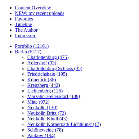
Content Overview
NEW: my recent uploads
Favorites
Timeline
The Author
Impressum
Portfolio (12161)
Berlin (6217)
Charlottenburg (475)
Adlershof (93)
Charlottenburg Schloss (35)
Friedrichshain (195)
Köpenick (86)
Kreuzberg (442)
Lichtenberg (125)
Marzahn-Hellersdorf (109)
Mitte (972)
Neukölln (130)
Neukölln Britz (72)
Neukölln Kindl (43)
Neukölln Körnerpark Lichtkunst (17)
Schöneweide (78)
Pankow (194)