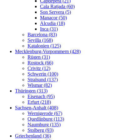
Capdepera (21)
Cala Ratjada (60)
Son Servera (5)
Manacor (50)
Alcudia (18)
Inca (31)
Barcelona (83)
Sevilla (168)
Katalonien (125)
Mecklenburg-Vorpommern (428)
Rügen (31)
Rostock (66)
Crivitz (12)
Schwerin (100)
Stralsund (137)
Wismar (82)
Thüringen (313)
Eisenach (95)
Erfurt (218)
Sachsen-Anhalt (408)
Wernigerode (67)
Quedlinburg (113)
Naumburg (135)
Stolberg (93)
Griechenland (36)