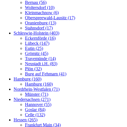
Bernau (56)
Woltersdorf (10)
Kleinmachnow (6)
Oberspreewald-Lausitz (17)
Oranienburg (13)
Stahnsdorf (17)
Schleswig-Holstein (403)
Eckernförde (16)
Lübeck (147)
Eutin (25)
Grömitz (45)
Travemünde (14)
Neustadt i.H. (83)
Plön (32)
Burg auf Fehmarn (41)
Hamburg (160)
Hamburg (160)
Nordrhein-Westfalen (71)
Münster (71)
Niedersachsen (271)
Hannover (55)
Goslar (84)
Celle (132)
Hessen (265)
Frankfurt Main (34)