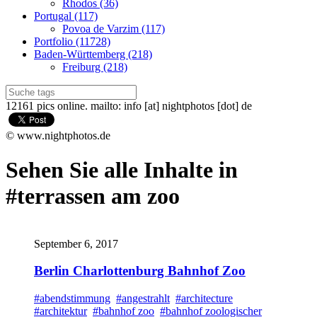
Rhodos (36)
Portugal (117)
Povoa de Varzim (117)
Portfolio (11728)
Baden-Württemberg (218)
Freiburg (218)
12161 pics online. mailto: info [at] nightphotos [dot] de
© www.nightphotos.de
Sehen Sie alle Inhalte in
#terrassen am zoo
September 6, 2017
Berlin Charlottenburg Bahnhof Zoo
#abendstimmung
#angestrahlt
#architecture
#architektur
#bahnhof zoo
#bahnhof zoologischer