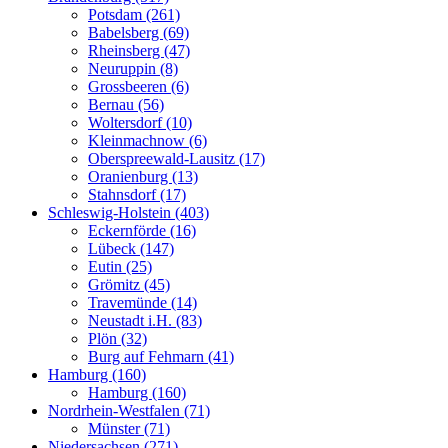
Potsdam (261)
Babelsberg (69)
Rheinsberg (47)
Neuruppin (8)
Grossbeeren (6)
Bernau (56)
Woltersdorf (10)
Kleinmachnow (6)
Oberspreewald-Lausitz (17)
Oranienburg (13)
Stahnsdorf (17)
Schleswig-Holstein (403)
Eckernförde (16)
Lübeck (147)
Eutin (25)
Grömitz (45)
Travemünde (14)
Neustadt i.H. (83)
Plön (32)
Burg auf Fehmarn (41)
Hamburg (160)
Hamburg (160)
Nordrhein-Westfalen (71)
Münster (71)
Niedersachsen (271)