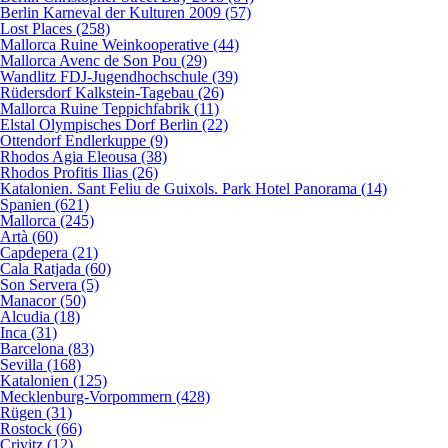
Berlin Karneval der Kulturen 2009 (57)
Lost Places (258)
Mallorca Ruine Weinkooperative (44)
Mallorca Avenc de Son Pou (29)
Wandlitz FDJ-Jugendhochschule (39)
Rüdersdorf Kalkstein-Tagebau (26)
Mallorca Ruine Teppichfabrik (11)
Elstal Olympisches Dorf Berlin (22)
Ottendorf Endlerkuppe (9)
Rhodos Agia Eleousa (38)
Rhodos Profitis Ilias (26)
Katalonien. Sant Feliu de Guixols. Park Hotel Panorama (14)
Spanien (621)
Mallorca (245)
Artà (60)
Capdepera (21)
Cala Ratjada (60)
Son Servera (5)
Manacor (50)
Alcudia (18)
Inca (31)
Barcelona (83)
Sevilla (168)
Katalonien (125)
Mecklenburg-Vorpommern (428)
Rügen (31)
Rostock (66)
Crivitz (12)