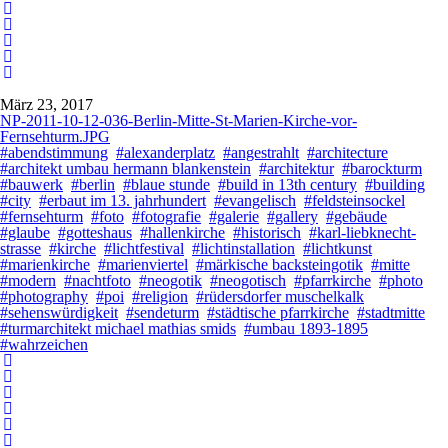
März 23, 2017
NP-2011-10-12-036-Berlin-Mitte-St-Marien-Kirche-vor-
Fernsehturm.JPG
#abendstimmung
#alexanderplatz
#angestrahlt
#architecture
#architekt umbau hermann blankenstein
#architektur
#barockturm
#bauwerk
#berlin
#blaue stunde
#build in 13th century
#building
#city
#erbaut im 13. jahrhundert
#evangelisch
#feldsteinsockel
#fernsehturm
#foto
#fotografie
#galerie
#gallery
#gebäude
#glaube
#gotteshaus
#hallenkirche
#historisch
#karl-liebknecht-
strasse
#kirche
#lichtfestival
#lichtinstallation
#lichtkunst
#marienkirche
#marienviertel
#märkische backsteingotik
#mitte
#modern
#nachtfoto
#neogotik
#neogotisch
#pfarrkirche
#photo
#photography
#poi
#religion
#rüdersdorfer muschelkalk
#sehenswürdigkeit
#sendeturm
#städtische pfarrkirche
#stadtmitte
#turmarchitekt michael mathias smids
#umbau 1893-1895
#wahrzeichen