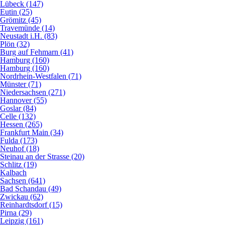
Lübeck (147)
Eutin (25)
Grömitz (45)
Travemünde (14)
Neustadt i.H. (83)
Plön (32)
Burg auf Fehmarn (41)
Hamburg (160)
Hamburg (160)
Nordrhein-Westfalen (71)
Münster (71)
Niedersachsen (271)
Hannover (55)
Goslar (84)
Celle (132)
Hessen (265)
Frankfurt Main (34)
Fulda (173)
Neuhof (18)
Steinau an der Strasse (20)
Schlitz (19)
Kalbach
Sachsen (641)
Bad Schandau (49)
Zwickau (62)
Reinhardtsdorf (15)
Pirna (29)
Leipzig (161)