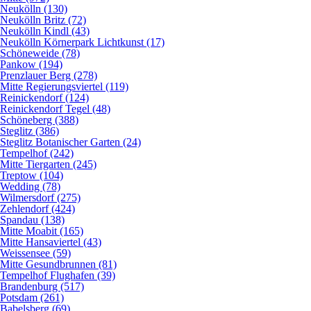
Neukölln (130)
Neukölln Britz (72)
Neukölln Kindl (43)
Neukölln Körnerpark Lichtkunst (17)
Schöneweide (78)
Pankow (194)
Prenzlauer Berg (278)
Mitte Regierungsviertel (119)
Reinickendorf (124)
Reinickendorf Tegel (48)
Schöneberg (388)
Steglitz (386)
Steglitz Botanischer Garten (24)
Tempelhof (242)
Mitte Tiergarten (245)
Treptow (104)
Wedding (78)
Wilmersdorf (275)
Zehlendorf (424)
Spandau (138)
Mitte Moabit (165)
Mitte Hansaviertel (43)
Weissensee (59)
Mitte Gesundbrunnen (81)
Tempelhof Flughafen (39)
Brandenburg (517)
Potsdam (261)
Babelsberg (69)