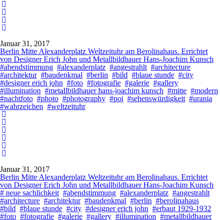
Januar 31, 2017
Berlin Mitte Alexanderplatz Weltzeituhr am Berolinahaus. Errichtet
von Designer Erich John und Metallbildhauer Hans-Joachim Kunsch
#abendstimmung
#alexanderplatz
#angestrahlt
#architecture
#architektur
#baudenkmal
#berlin
#bild
#blaue stunde
#city
#designer erich john
#foto
#fotografie
#galerie
#gallery
#illumination
#metallbildhauer hans-joachim kunsch
#mitte
#modern
#nachtfoto
#photo
#photography
#poi
#sehenswürdigkeit
#urania
#wahrzeichen
#weltzeituhr
Januar 31, 2017
Berlin Mitte Alexanderplatz Weltzeituhr am Berolinahaus. Errichtet
von Designer Erich John und Metallbildhauer Hans-Joachim Kunsch
# neue sachlichkeit
#abendstimmung
#alexanderplatz
#angestrahlt
#architecture
#architektur
#baudenkmal
#berlin
#berolinahaus
#bild
#blaue stunde
#city
#designer erich john
#erbaut 1929-1932
#foto
#fotografie
#galerie
#gallery
#illumination
#metallbildhauer