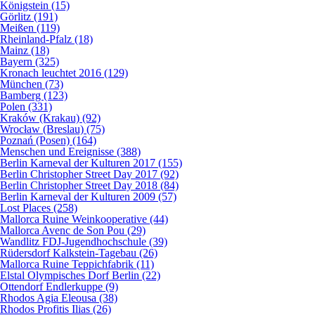
Königstein (15)
Görlitz (191)
Meißen (119)
Rheinland-Pfalz (18)
Mainz (18)
Bayern (325)
Kronach leuchtet 2016 (129)
München (73)
Bamberg (123)
Polen (331)
Kraków (Krakau) (92)
Wrocław (Breslau) (75)
Poznań (Posen) (164)
Menschen und Ereignisse (388)
Berlin Karneval der Kulturen 2017 (155)
Berlin Christopher Street Day 2017 (92)
Berlin Christopher Street Day 2018 (84)
Berlin Karneval der Kulturen 2009 (57)
Lost Places (258)
Mallorca Ruine Weinkooperative (44)
Mallorca Avenc de Son Pou (29)
Wandlitz FDJ-Jugendhochschule (39)
Rüdersdorf Kalkstein-Tagebau (26)
Mallorca Ruine Teppichfabrik (11)
Elstal Olympisches Dorf Berlin (22)
Ottendorf Endlerkuppe (9)
Rhodos Agia Eleousa (38)
Rhodos Profitis Ilias (26)