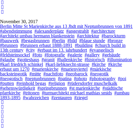
November 30, 2017
Berlin Mitte St Marienkirche aus 13 Jhdt mit Neptunbrunnen von 1891
#abendstimmung
#alexanderplatz
#angestrahlt
#architecture
#architekt umbau hermann blankenstein
#architektur
#barockturm
#bauwerk
#begasbrunnen
#berlin
#bild
#blaue stunde
#bronze
#brunnen
#brunnen erbaut 1888-1891
#building
#church build in
13th century
#city
#erbaut im 13. jahrhundert
#evangelisch
#feldsteinsockel
#foto
#fotografie
#galerie
#gallery
#gebäude
#glaube
#gotteshaus
#granit
#hallenkirche
#historisch
#illumination
#karl friedrich schinkel
#karl-liebknecht-strasse
#kirche
#kirche
erbaut um 1270
#marienkirche
#marienviertel
#märkische
backsteingotik
#mitte
#nachtfoto
#neobarock
#neogotik
#neogotisch
#neptunbrunnen
#patina
#photo
#photography
#poi
#putten
#reinhold begas
#religion
#rüdersdorfer muschelkalk
#sehenswürdigkeit
#springbrunnen
#st marienkirche
#städtische
pfarrkirche
#tritonen
#turmarchitekt michael mathias smids
#umbau
1893-1895
#wahrzeichen
#zentauren
#ziegel