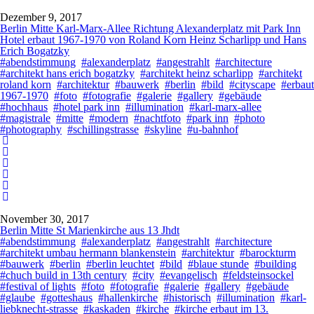
Dezember 9, 2017
Berlin Mitte Karl-Marx-Allee Richtung Alexanderplatz mit Park Inn
Hotel erbaut 1967-1970 von Roland Korn Heinz Scharlipp und Hans
Erich Bogatzky
#abendstimmung
#alexanderplatz
#angestrahlt
#architecture
#architekt hans erich bogatzky
#architekt heinz scharlipp
#architekt
roland korn
#architektur
#bauwerk
#berlin
#bild
#cityscape
#erbaut
1967-1970
#foto
#fotografie
#galerie
#gallery
#gebäude
#hochhaus
#hotel park inn
#illumination
#karl-marx-allee
#magistrale
#mitte
#modern
#nachtfoto
#park inn
#photo
#photography
#schillingstrasse
#skyline
#u-bahnhof
November 30, 2017
Berlin Mitte St Marienkirche aus 13 Jhdt
#abendstimmung
#alexanderplatz
#angestrahlt
#architecture
#architekt umbau hermann blankenstein
#architektur
#barockturm
#bauwerk
#berlin
#berlin leuchtet
#bild
#blaue stunde
#building
#chuch build in 13th century
#city
#evangelisch
#feldsteinsockel
#festival of lights
#foto
#fotografie
#galerie
#gallery
#gebäude
#glaube
#gotteshaus
#hallenkirche
#historisch
#illumination
#karl-
liebknecht-strasse
#kaskaden
#kirche
#kirche erbaut im 13.