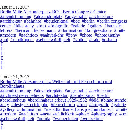
Januar 31, 2017
Berlin Mitte Alexanderplatz BCC Berlin Congress Center
#abendstimmung
#alexanderplatz
#angestrahlt
#architecture
#architektur
#bahnhof
#baudenkmal
#bcc
#berlin
#berlin congress
center
#bild
#city
#foto
#fotografie
#galerie
#gallery
#haus des
lehrers
#hermann henselmann
#illumination
#kongresshalle
#mitte
#modern
#nachtfoto
#nahverkehr
#öpnv
#photo
#photography
#poi
#rundkuppel
#sehenswürdigkeit
#station
#train
#u-bahn
Januar 31, 2017
Berlin Mitte Alexanderplatz Weltzeituhr mit Fernsehturm und
Berolinahaus
#abendstimmung
#alexanderplatz
#angestrahlt
#architecture
#architekt peter behrens
#architektur
#baudenkmal
#berlin
#berolinahaus
#berolinahaus erbaut 1929-1932
#bild
#blaue stunde
#city
#designer erich john
#fernsehturm
#foto
#fotografie
#galerie
#gallery
#illumination
#metallbildhauer hans-joachim kunsch
#mitte
#modern
#nachtfoto
#neue sachlichkeit
#photo
#photography
#poi
#sehenswürdigkeit
#urania
#wahrzeichen
#weltzeituhr