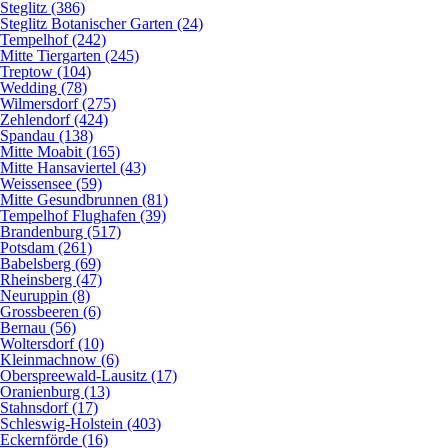
Steglitz (386)
Steglitz Botanischer Garten (24)
Tempelhof (242)
Mitte Tiergarten (245)
Treptow (104)
Wedding (78)
Wilmersdorf (275)
Zehlendorf (424)
Spandau (138)
Mitte Moabit (165)
Mitte Hansaviertel (43)
Weissensee (59)
Mitte Gesundbrunnen (81)
Tempelhof Flughafen (39)
Brandenburg (517)
Potsdam (261)
Babelsberg (69)
Rheinsberg (47)
Neuruppin (8)
Grossbeeren (6)
Bernau (56)
Woltersdorf (10)
Kleinmachnow (6)
Oberspreewald-Lausitz (17)
Oranienburg (13)
Stahnsdorf (17)
Schleswig-Holstein (403)
Eckernförde (16)