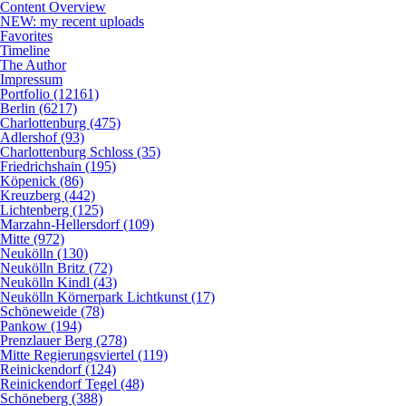
Content Overview
NEW: my recent uploads
Favorites
Timeline
The Author
Impressum
Portfolio (12161)
Berlin (6217)
Charlottenburg (475)
Adlershof (93)
Charlottenburg Schloss (35)
Friedrichshain (195)
Köpenick (86)
Kreuzberg (442)
Lichtenberg (125)
Marzahn-Hellersdorf (109)
Mitte (972)
Neukölln (130)
Neukölln Britz (72)
Neukölln Kindl (43)
Neukölln Körnerpark Lichtkunst (17)
Schöneweide (78)
Pankow (194)
Prenzlauer Berg (278)
Mitte Regierungsviertel (119)
Reinickendorf (124)
Reinickendorf Tegel (48)
Schöneberg (388)