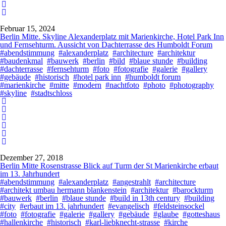
Februar 15, 2024
Berlin Mitte. Skyline Alexanderplatz mit Marienkirche, Hotel Park Inn
und Fernsehturm. Aussicht von Dachterrasse des Humboldt Forum
#abendstimmung
#alexanderplatz
#architecture
#architektur
#baudenkmal
#bauwerk
#berlin
#bild
#blaue stunde
#building
#dachterrasse
#fernsehturm
#foto
#fotografie
#galerie
#gallery
#gebäude
#historisch
#hotel park inn
#humboldt forum
#marienkirche
#mitte
#modern
#nachtfoto
#photo
#photography
#skyline
#stadtschloss
Dezember 27, 2018
Berlin Mitte Rosenstrasse Blick auf Turm der St Marienkirche erbaut
im 13. Jahrhundert
#abendstimmung
#alexanderplatz
#angestrahlt
#architecture
#architekt umbau hermann blankenstein
#architektur
#barockturm
#bauwerk
#berlin
#blaue stunde
#build in 13th century
#building
#city
#erbaut im 13. jahrhundert
#evangelisch
#feldsteinsockel
#foto
#fotografie
#galerie
#gallery
#gebäude
#glaube
#gotteshaus
#hallenkirche
#historisch
#karl-liebknecht-strasse
#kirche