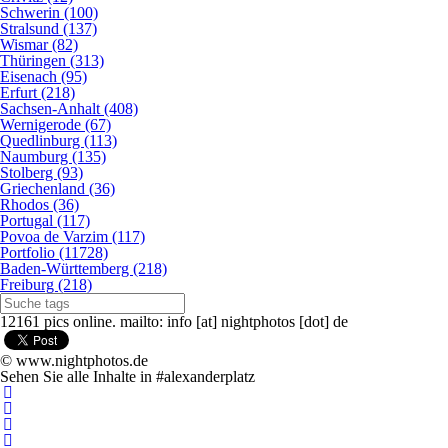
Schwerin (100)
Stralsund (137)
Wismar (82)
Thüringen (313)
Eisenach (95)
Erfurt (218)
Sachsen-Anhalt (408)
Wernigerode (67)
Quedlinburg (113)
Naumburg (135)
Stolberg (93)
Griechenland (36)
Rhodos (36)
Portugal (117)
Povoa de Varzim (117)
Portfolio (11728)
Baden-Württemberg (218)
Freiburg (218)
12161 pics online. mailto: info [at] nightphotos [dot] de
© www.nightphotos.de
Sehen Sie alle Inhalte in #alexanderplatz