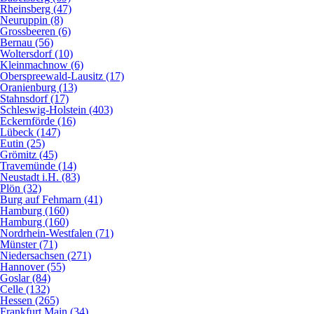
Rheinsberg (47)
Neuruppin (8)
Grossbeeren (6)
Bernau (56)
Woltersdorf (10)
Kleinmachnow (6)
Oberspreewald-Lausitz (17)
Oranienburg (13)
Stahnsdorf (17)
Schleswig-Holstein (403)
Eckernförde (16)
Lübeck (147)
Eutin (25)
Grömitz (45)
Travemünde (14)
Neustadt i.H. (83)
Plön (32)
Burg auf Fehmarn (41)
Hamburg (160)
Hamburg (160)
Nordrhein-Westfalen (71)
Münster (71)
Niedersachsen (271)
Hannover (55)
Goslar (84)
Celle (132)
Hessen (265)
Frankfurt Main (34)