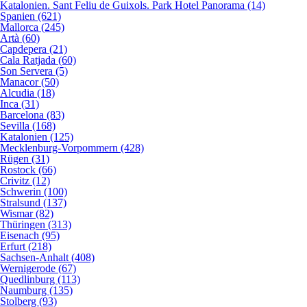
Katalonien. Sant Feliu de Guixols. Park Hotel Panorama (14)
Spanien (621)
Mallorca (245)
Artà (60)
Capdepera (21)
Cala Ratjada (60)
Son Servera (5)
Manacor (50)
Alcudia (18)
Inca (31)
Barcelona (83)
Sevilla (168)
Katalonien (125)
Mecklenburg-Vorpommern (428)
Rügen (31)
Rostock (66)
Crivitz (12)
Schwerin (100)
Stralsund (137)
Wismar (82)
Thüringen (313)
Eisenach (95)
Erfurt (218)
Sachsen-Anhalt (408)
Wernigerode (67)
Quedlinburg (113)
Naumburg (135)
Stolberg (93)