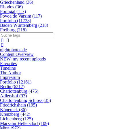
Griechenland (36)
Rhodos (36)
Portugal (117)
Povoa de Varzim (117)
Portfolio (11728)
Baden-Württemberg (218)
Freiburg (218)
nightphotos.de
Content Overview
NEW: my recent uploads
Favorites
Timeline
The Author
Impressum
Portfolio (12161)
Berlin (6217)
Charlottenburg (475)
Adlershof (93)
Charlottenburg Schloss (35)
Friedrichshain (195)
Köpenick (86)
Kreuzberg (442)
Lichtenberg (125)
Marzahn-Hellersdorf (109)
Mitte (972)