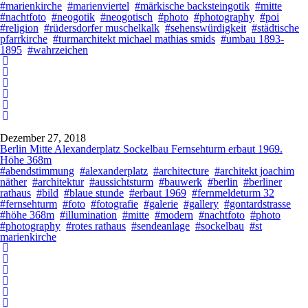
#marienkirche
#marienviertel
#märkische backsteingotik
#mitte
#nachtfoto
#neogotik
#neogotisch
#photo
#photography
#poi
#religion
#rüdersdorfer muschelkalk
#sehenswürdigkeit
#städtische
pfarrkirche
#turmarchitekt michael mathias smids
#umbau 1893-
1895
#wahrzeichen
Dezember 27, 2018
Berlin Mitte Alexanderplatz Sockelbau Fernsehturm erbaut 1969.
Höhe 368m
#abendstimmung
#alexanderplatz
#architecture
#architekt joachim
näther
#architektur
#aussichtsturm
#bauwerk
#berlin
#berliner
rathaus
#bild
#blaue stunde
#erbaut 1969
#fernmeldeturm 32
#fernsehturm
#foto
#fotografie
#galerie
#gallery
#gontardstrasse
#höhe 368m
#illumination
#mitte
#modern
#nachtfoto
#photo
#photography
#rotes rathaus
#sendeanlage
#sockelbau
#st
marienkirche