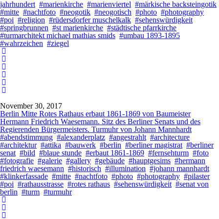
jahrhundert
#marienkirche
#marienviertel
#märkische backsteingotik
#mitte
#nachtfoto
#neogotik
#neogotisch
#photo
#photography
#poi
#religion
#rüdersdorfer muschelkalk
#sehenswürdigkeit
#springbrunnen
#st marienkirche
#städtische pfarrkirche
#turmarchitekt michael mathias smids
#umbau 1893-1895
#wahrzeichen
#ziegel
November 30, 2017
Berlin Mitte Rotes Rathaus erbaut 1861-1869 von Baumeister
Hermann Friedrich Waesemann. Sitz des Berliner Senats und des
Regierenden Bürgermeisters. Turmuhr von Johann Mannhardt
#abendstimmung
#alexanderplatz
#angestrahlt
#architecture
#architektur
#attika
#bauwerk
#berlin
#berliner magistrat
#berliner
senat
#bild
#blaue stunde
#erbaut 1861-1869
#fernsehturm
#foto
#fotografie
#galerie
#gallery
#gebäude
#hauptgesims
#hermann
friedrich waesemann
#historisch
#illumination
#johann mannhardt
#klinkerfassade
#mitte
#nachtfoto
#photo
#photography
#pilaster
#poi
#rathausstrasse
#rotes rathaus
#sehenswürdigkeit
#senat von
berlin
#turm
#turmuhr