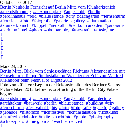
Oktober 10, 2017
Berlin Neukölln Fernsicht auf Berlin Mitte vom Klunkerkranich
#abendstimmung
#alexanderplatz
#angestrahlt
#berlin
#berolinahaus
#bild
#blaue stunde
#city
#dachgarten
#fernsehturm
#fernsicht
#foto
#fotografie
#galerie
#gallery
#illumination
#klunkerkranich
#kuppel
#neukölln
#neukölln arkaden
#panorama
#park inn hotel
#photo
#photography
#rotes rathaus
#skyline
März 23, 2017
Berlin Mitte. Blick vom Schlossgelände Richtung Alexanderplatz mit
Fernsehturm. Temporäre Installation 'Wächter der Zeit' von Manfred
Kielnhöfer beim Festival of Lights 2012
Foto von 2012 vor Beginn der Rekonstruktion des Berliner Schloss.
Picture taken 2012 before reconstructing of the Berlin City Palace
begins.
#abendstimmung
#alexanderplatz
#angestrahlt
#architecture
#architektur
#bauwerk
#berlin
#blaue stunde
#building
#city
#fernsehturm
#festival of lights
#foto
#fotografie
#galerie
#gallery
#gebäude
#historisch
#lichtfestival
#lichtinstallation
#lichtkunst
#manfred kielnhofer
#mitte
#nachtfoto
#photo
#photography
#schlossplatz
#time guards
#wächter der zeit