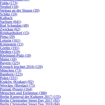
Fulda (173)
Neuhof (18)
Steinau an der Strasse (20)
Schlitz (19)
Kalbach
Sachsen (641)
Bad Schandau (49)
Zwickau (62)
Reinhardtsdorf (15)
Pirna (29)
Leipzig (161)
Königstein (15)
Görlitz (191)
Meißen (119)
Rheinland-Pfalz (18)
Mainz (18)
Bayern (325)
Kronach leuchtet 2016 (129)
München (73)
Bamberg (123)
Polen (331)
Kraków (Krakau) (92)
Wrocław (Breslau) (75)
Poznań (Posen) (164)
Menschen und Ereignisse (388)
Berlin Karneval der Kulturen 2017 (155)
Berlin Christopher Street Day 2017 (92)
Berlin Christopher Street Day 2018 (84)