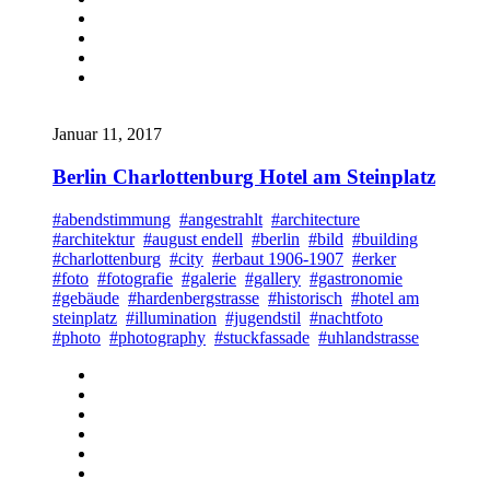
Januar 11, 2017
Berlin Charlottenburg Hotel am Steinplatz
#abendstimmung
#angestrahlt
#architecture
#architektur
#august endell
#berlin
#bild
#building
#charlottenburg
#city
#erbaut 1906-1907
#erker
#foto
#fotografie
#galerie
#gallery
#gastronomie
#gebäude
#hardenbergstrasse
#historisch
#hotel am
steinplatz
#illumination
#jugendstil
#nachtfoto
#photo
#photography
#stuckfassade
#uhlandstrasse