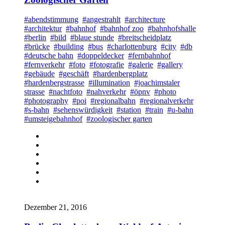
#abendstimmung
#angestrahlt
#architecture
#architektur
#bahnhof
#bahnhof zoo
#bahnhofshalle
#berlin
#bild
#blaue stunde
#breitscheidplatz
#brücke
#building
#bus
#charlottenburg
#city
#db
#deutsche bahn
#doppeldecker
#fernbahnhof
#fernverkehr
#foto
#fotografie
#galerie
#gallery
#gebäude
#geschäft
#hardenbergplatz
#hardenbergstrasse
#illumination
#joachimstaler
strasse
#nachtfoto
#nahverkehr
#öpnv
#photo
#photography
#poi
#regionalbahn
#regionalverkehr
#s-bahn
#sehenswürdigkeit
#station
#train
#u-bahn
#umsteigebahnhof
#zoologischer garten
Dezember 21, 2016