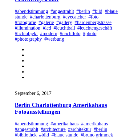
#abendstimmung
#angestrahlt
#berlin
#bild
#blaue
stunde
#charlottenburg
#eyecatcher
#foto
#fotografie
#galerie
#gallery
#hardenbergstrasse
#illumination
#led
#leuchtball
#leuchtengeschäft
#lichtobjekt
#modern
#nachtfoto
#photo
#photography
#werbung
September 6, 2017
Berlin Charlottenburg Amerikahaus
Fotoausstellungen
#abendstimmung
#amerika haus
#amerikahaus
#angestrahlt
#architecture
#architektur
#berlin
#bibliothek
#bild
#blaue stunde
#bruno grimmek