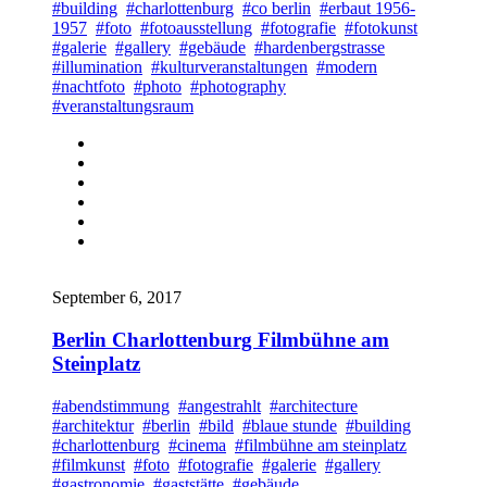
#building
#charlottenburg
#co berlin
#erbaut 1956-
1957
#foto
#fotoausstellung
#fotografie
#fotokunst
#galerie
#gallery
#gebäude
#hardenbergstrasse
#illumination
#kulturveranstaltungen
#modern
#nachtfoto
#photo
#photography
#veranstaltungsraum
September 6, 2017
Berlin Charlottenburg Filmbühne am
Steinplatz
#abendstimmung
#angestrahlt
#architecture
#architektur
#berlin
#bild
#blaue stunde
#building
#charlottenburg
#cinema
#filmbühne am steinplatz
#filmkunst
#foto
#fotografie
#galerie
#gallery
#gastronomie
#gaststätte
#gebäude