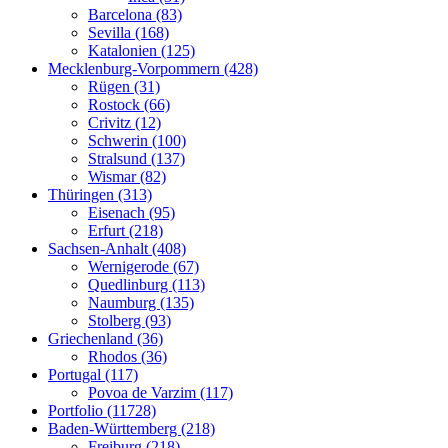
Barcelona (83)
Sevilla (168)
Katalonien (125)
Mecklenburg-Vorpommern (428)
Rügen (31)
Rostock (66)
Crivitz (12)
Schwerin (100)
Stralsund (137)
Wismar (82)
Thüringen (313)
Eisenach (95)
Erfurt (218)
Sachsen-Anhalt (408)
Wernigerode (67)
Quedlinburg (113)
Naumburg (135)
Stolberg (93)
Griechenland (36)
Rhodos (36)
Portugal (117)
Povoa de Varzim (117)
Portfolio (11728)
Baden-Württemberg (218)
Freiburg (218)