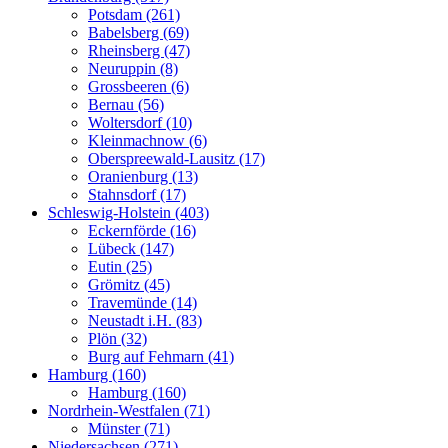
Potsdam (261)
Babelsberg (69)
Rheinsberg (47)
Neuruppin (8)
Grossbeeren (6)
Bernau (56)
Woltersdorf (10)
Kleinmachnow (6)
Oberspreewald-Lausitz (17)
Oranienburg (13)
Stahnsdorf (17)
Schleswig-Holstein (403)
Eckernförde (16)
Lübeck (147)
Eutin (25)
Grömitz (45)
Travemünde (14)
Neustadt i.H. (83)
Plön (32)
Burg auf Fehmarn (41)
Hamburg (160)
Hamburg (160)
Nordrhein-Westfalen (71)
Münster (71)
Niedersachsen (271)