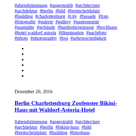
#abendstimmung
#angestrahlt
#architecture
#architektur
#berlin
#bild
#breitscheidplatz
#building
#charlottenburg
#city
#fassade
#foto
#fotografie
#galerie
#gallery
#gastronomie
#gaststätte
#gebäude
#hardenbergstrasse
#hochhaus
#hotel waldorf astoria
#illumination
#nachtfoto
#photo
#photography
#poi
#sehenswürdigkeit
Dezember 20, 2016
Berlin Charlottenburg Zoofenster Bikini-
Haus mit Waldorf-Astoria-Hotel
#abendstimmung
#angestrahlt
#architecture
#architektur
#berlin
#bikini-haus
#bild
#breitscheidplatz
#building
#bürohaus