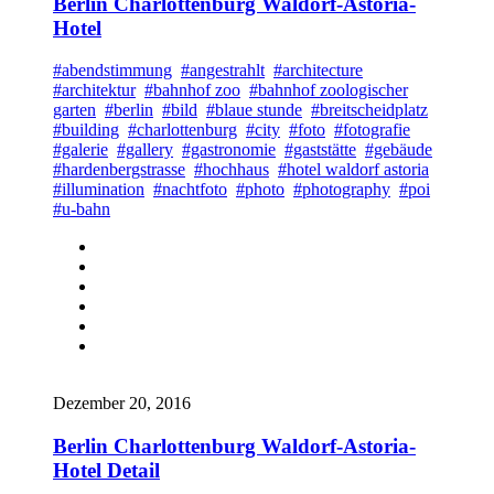
Berlin Charlottenburg Waldorf-Astoria-
Hotel
#abendstimmung
#angestrahlt
#architecture
#architektur
#bahnhof zoo
#bahnhof zoologischer
garten
#berlin
#bild
#blaue stunde
#breitscheidplatz
#building
#charlottenburg
#city
#foto
#fotografie
#galerie
#gallery
#gastronomie
#gaststätte
#gebäude
#hardenbergstrasse
#hochhaus
#hotel waldorf astoria
#illumination
#nachtfoto
#photo
#photography
#poi
#u-bahn
Dezember 20, 2016
Berlin Charlottenburg Waldorf-Astoria-
Hotel Detail