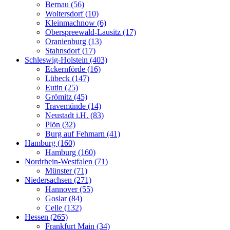
Bernau (56)
Woltersdorf (10)
Kleinmachnow (6)
Oberspreewald-Lausitz (17)
Oranienburg (13)
Stahnsdorf (17)
Schleswig-Holstein (403)
Eckernförde (16)
Lübeck (147)
Eutin (25)
Grömitz (45)
Travemünde (14)
Neustadt i.H. (83)
Plön (32)
Burg auf Fehmarn (41)
Hamburg (160)
Hamburg (160)
Nordrhein-Westfalen (71)
Münster (71)
Niedersachsen (271)
Hannover (55)
Goslar (84)
Celle (132)
Hessen (265)
Frankfurt Main (34)