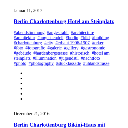
Januar 11, 2017
Berlin Charlottenburg Hotel am Steinplatz
#abendstimmung
#angestrahlt
#architecture
#architektur
#august endell
#berlin
#bild
#building
#charlottenburg
#city
#erbaut 1906-1907
#erker
#foto
#fotografie
#galerie
#gallery
#gastronomie
#gebäude
#hardenbergstrasse
#historisch
#hotel am
steinplatz
#illumination
#jugendstil
#nachtfoto
#photo
#photography
#stuckfassade
#uhlandstrasse
Dezember 21, 2016
Berlin Charlottenburg Bikini-Haus mit