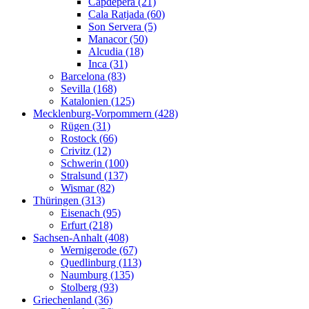
Capdepera (21)
Cala Ratjada (60)
Son Servera (5)
Manacor (50)
Alcudia (18)
Inca (31)
Barcelona (83)
Sevilla (168)
Katalonien (125)
Mecklenburg-Vorpommern (428)
Rügen (31)
Rostock (66)
Crivitz (12)
Schwerin (100)
Stralsund (137)
Wismar (82)
Thüringen (313)
Eisenach (95)
Erfurt (218)
Sachsen-Anhalt (408)
Wernigerode (67)
Quedlinburg (113)
Naumburg (135)
Stolberg (93)
Griechenland (36)