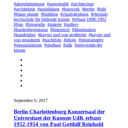
#abendstimmung
#angestrahlt
#architecture
#architektur
#ausbildung
#bauwerk
#berlin
#bild
#blaue stunde
#building
#charlottenburg
#ehemals
hochschule für bildende künste
#erbaut 1898-1902
#foto
#fotografie
#galerie
#gallery
#hardenbergstrasse
#historisch
#illumination
#kandelaber
#kayser und von großheim
#kayser und
von grossheim
#nachtfoto
#photo
#photography
#strassenlaterne
#studium
#udk
#universität der
künste
September 6, 2017
Berlin Charlottenburg Konzertsaal der
Universitaet der Kuenste UdK erbaut
1952-1954 von Paul Gotthilf Reinhold