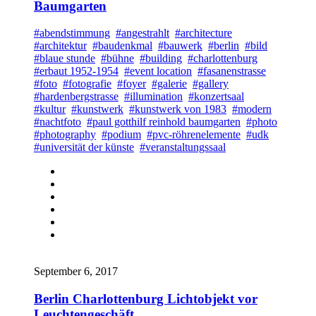
Baumgarten
#abendstimmung
#angestrahlt
#architecture
#architektur
#baudenkmal
#bauwerk
#berlin
#bild
#blaue stunde
#bühne
#building
#charlottenburg
#erbaut 1952-1954
#event location
#fasanenstrasse
#foto
#fotografie
#foyer
#galerie
#gallery
#hardenbergstrasse
#illumination
#konzertsaal
#kultur
#kunstwerk
#kunstwerk von 1983
#modern
#nachtfoto
#paul gotthilf reinhold baumgarten
#photo
#photography
#podium
#pvc-röhrenelemente
#udk
#universität der künste
#veranstaltungssaal
September 6, 2017
Berlin Charlottenburg Lichtobjekt vor
Leuchtengeschäft