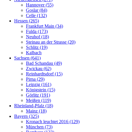
Hannover (55)
Goslar (84)
Celle (132)
Hessen (265)
Frankfurt Main (34)
Fulda (173)
Neuhof (18)
Steinau an der Strasse (20)
Schlitz (19)
Kalbach
Sachsen (641)
Bad Schandau (49)
Zwickau (62)
Reinhardtsdorf (15)
Pirna (29)
Leipzig (161)
Königstein (15)
Görlitz (191)
Meißen (119)
Rheinland-Pfalz (18)
Mainz (18)
Bayern (325)
Kronach leuchtet 2016 (129)
München (73)