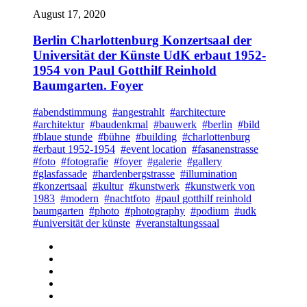
August 17, 2020
Berlin Charlottenburg Konzertsaal der
Universität der Künste UdK erbaut 1952-
1954 von Paul Gotthilf Reinhold
Baumgarten. Foyer
#abendstimmung
#angestrahlt
#architecture
#architektur
#baudenkmal
#bauwerk
#berlin
#bild
#blaue stunde
#bühne
#building
#charlottenburg
#erbaut 1952-1954
#event location
#fasanenstrasse
#foto
#fotografie
#foyer
#galerie
#gallery
#glasfassade
#hardenbergstrasse
#illumination
#konzertsaal
#kultur
#kunstwerk
#kunstwerk von
1983
#modern
#nachtfoto
#paul gotthilf reinhold
baumgarten
#photo
#photography
#podium
#udk
#universität der künste
#veranstaltungssaal