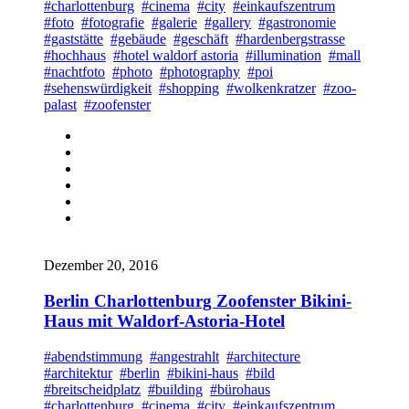
#charlottenburg
#cinema
#city
#einkaufszentrum
#foto
#fotografie
#galerie
#gallery
#gastronomie
#gaststätte
#gebäude
#geschäft
#hardenbergstrasse
#hochhaus
#hotel waldorf astoria
#illumination
#mall
#nachtfoto
#photo
#photography
#poi
#sehenswürdigkeit
#shopping
#wolkenkratzer
#zoo-
palast
#zoofenster
Dezember 20, 2016
Berlin Charlottenburg Zoofenster Bikini-
Haus mit Waldorf-Astoria-Hotel
#abendstimmung
#angestrahlt
#architecture
#architektur
#berlin
#bikini-haus
#bild
#breitscheidplatz
#building
#bürohaus
#charlottenburg
#cinema
#city
#einkaufszentrum