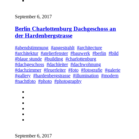
September 6, 2017
Berlin Charlottenburg Dachgeschoss an
der Hardenbergstrasse
#abendstimmung
#angestrahlt
#architecture
#architektur
#atelierfenster
#bauwerk
#berlin
#bild
#blaue stunde
#building
#charlottenburg
#dachgeschoss
#dachleiter
#dachwohnung
#dachzimmer
#feuerleiter
#foto
#fotografie
#galerie
#gallery
#hardenbergstrasse
#illumination
#modern
#nachtfoto
#photo
#photography
September 6, 2017