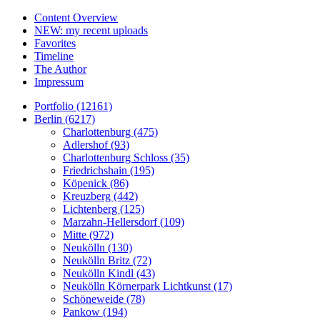
Content Overview
NEW: my recent uploads
Favorites
Timeline
The Author
Impressum
Portfolio (12161)
Berlin (6217)
Charlottenburg (475)
Adlershof (93)
Charlottenburg Schloss (35)
Friedrichshain (195)
Köpenick (86)
Kreuzberg (442)
Lichtenberg (125)
Marzahn-Hellersdorf (109)
Mitte (972)
Neukölln (130)
Neukölln Britz (72)
Neukölln Kindl (43)
Neukölln Körnerpark Lichtkunst (17)
Schöneweide (78)
Pankow (194)