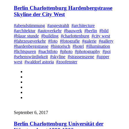
Berlin Charlottenburg Hardenbergstrasse
Skyline der City West
#abendstimmung
#angestrahlt
#architecture
#architektur
#autoverkehr
#bauwerk
#berlin
#bild
#blaue stunde
#building
#charlottenburg
#city west
#fahrzeugverkehr
#foto
#fotografie
#galerie
#gallery
#hardenbergstrasse
#historisch
#hotel
#illumination
#lichtspuren
#nachtfoto
#photo
#photography
#poi
#sehenswürdigkeit
#skyline
#strassenszene
#upper
west
#waldorf astoria
#zoofenster
September 6, 2017
Berlin Charlottenburg Universität der