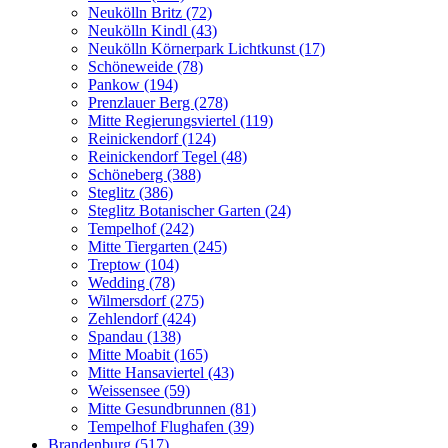
Neukölln Britz (72)
Neukölln Kindl (43)
Neukölln Körnerpark Lichtkunst (17)
Schöneweide (78)
Pankow (194)
Prenzlauer Berg (278)
Mitte Regierungsviertel (119)
Reinickendorf (124)
Reinickendorf Tegel (48)
Schöneberg (388)
Steglitz (386)
Steglitz Botanischer Garten (24)
Tempelhof (242)
Mitte Tiergarten (245)
Treptow (104)
Wedding (78)
Wilmersdorf (275)
Zehlendorf (424)
Spandau (138)
Mitte Moabit (165)
Mitte Hansaviertel (43)
Weissensee (59)
Mitte Gesundbrunnen (81)
Tempelhof Flughafen (39)
Brandenburg (517)