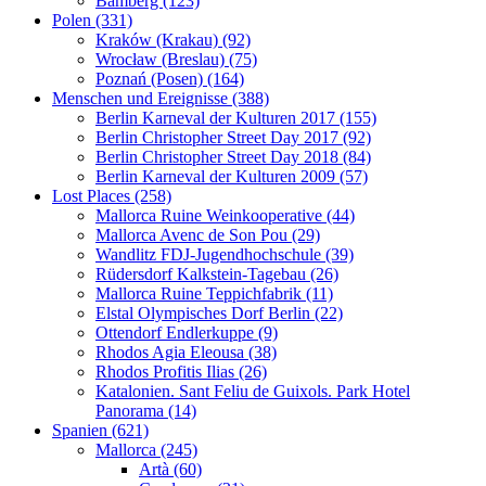
Bamberg (123)
Polen (331)
Kraków (Krakau) (92)
Wrocław (Breslau) (75)
Poznań (Posen) (164)
Menschen und Ereignisse (388)
Berlin Karneval der Kulturen 2017 (155)
Berlin Christopher Street Day 2017 (92)
Berlin Christopher Street Day 2018 (84)
Berlin Karneval der Kulturen 2009 (57)
Lost Places (258)
Mallorca Ruine Weinkooperative (44)
Mallorca Avenc de Son Pou (29)
Wandlitz FDJ-Jugendhochschule (39)
Rüdersdorf Kalkstein-Tagebau (26)
Mallorca Ruine Teppichfabrik (11)
Elstal Olympisches Dorf Berlin (22)
Ottendorf Endlerkuppe (9)
Rhodos Agia Eleousa (38)
Rhodos Profitis Ilias (26)
Katalonien. Sant Feliu de Guixols. Park Hotel
Panorama (14)
Spanien (621)
Mallorca (245)
Artà (60)