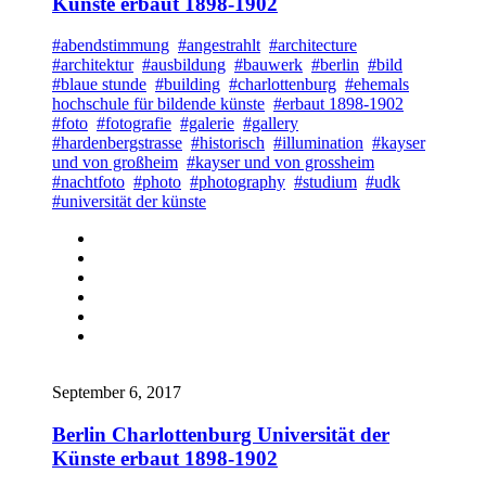
Künste erbaut 1898-1902
#abendstimmung
#angestrahlt
#architecture
#architektur
#ausbildung
#bauwerk
#berlin
#bild
#blaue stunde
#building
#charlottenburg
#ehemals
hochschule für bildende künste
#erbaut 1898-1902
#foto
#fotografie
#galerie
#gallery
#hardenbergstrasse
#historisch
#illumination
#kayser
und von großheim
#kayser und von grossheim
#nachtfoto
#photo
#photography
#studium
#udk
#universität der künste
September 6, 2017
Berlin Charlottenburg Universität der
Künste erbaut 1898-1902