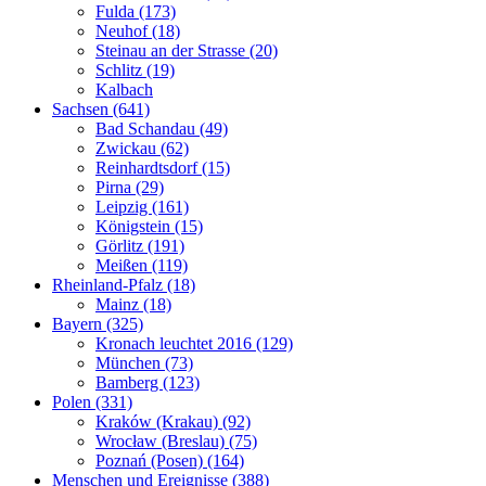
Fulda (173)
Neuhof (18)
Steinau an der Strasse (20)
Schlitz (19)
Kalbach
Sachsen (641)
Bad Schandau (49)
Zwickau (62)
Reinhardtsdorf (15)
Pirna (29)
Leipzig (161)
Königstein (15)
Görlitz (191)
Meißen (119)
Rheinland-Pfalz (18)
Mainz (18)
Bayern (325)
Kronach leuchtet 2016 (129)
München (73)
Bamberg (123)
Polen (331)
Kraków (Krakau) (92)
Wrocław (Breslau) (75)
Poznań (Posen) (164)
Menschen und Ereignisse (388)