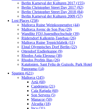
Berlin Karneval der Kulturen 2017 (155)
Berlin Christopher Street Day 2017 (92)
Berlin Christopher Street Day 2018 (84)
Berlin Karneval der Kulturen 2009 (57)
Lost Places (258)
Mallorca Ruine Weinkooperative (44)
Mallorca Avenc de Son Pou (29)
Wandlitz FDJ-Jugendhochschule (39)
Rüdersdorf Kalkstein-Tagebau (26)
Mallorca Ruine Teppichfabrik (11)
Elstal Olympisches Dorf Berlin (22)
Ottendorf Endlerkuppe (9)
Rhodos Agia Eleousa (38)
Rhodos Profitis Ilias (26)
Katalonien. Sant Feliu de Guixols. Park Hotel
Panorama (14)
Spanien (621)
Mallorca (245)
Artà (60)
Capdepera (21)
Cala Ratjada (60)
Son Servera (5)
Manacor (50)
Alcudia (18)
Inca (31)