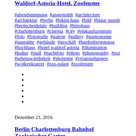
Waldorf-Astoria-Hotel. Zoofenster
#abendstimmung
#angestrahlt
#architecture
#architektur
#berlin
#bikini-haus
#bild
#blaue stunde
#breitscheidplatz
#building
#bürohaus
#charlottenburg
#cinema
#city
#einkaufszentrum
#foto
#fotografie
#galerie
#gallery
#gastronomie
#gaststätte
#gebäude
#geschäft
#hardenbergstrasse
#hochhaus
#hotel waldorf astoria
#illumination
#kultur
#mall
#nachtfoto
#photo
#photography
#poi
#sehenswürdigkeit
#shopping
#veranstaltungen
#wolkenkratzer
#zoo-palast
#zoofenster
Dezember 21, 2016
Berlin Charlottenburg Bahnhof
Zoologischer Garten