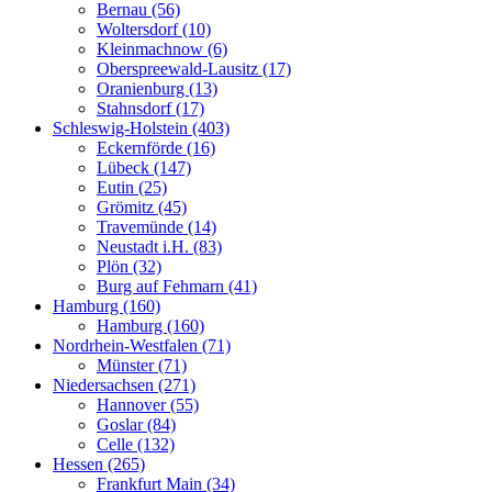
Bernau (56)
Woltersdorf (10)
Kleinmachnow (6)
Oberspreewald-Lausitz (17)
Oranienburg (13)
Stahnsdorf (17)
Schleswig-Holstein (403)
Eckernförde (16)
Lübeck (147)
Eutin (25)
Grömitz (45)
Travemünde (14)
Neustadt i.H. (83)
Plön (32)
Burg auf Fehmarn (41)
Hamburg (160)
Hamburg (160)
Nordrhein-Westfalen (71)
Münster (71)
Niedersachsen (271)
Hannover (55)
Goslar (84)
Celle (132)
Hessen (265)
Frankfurt Main (34)