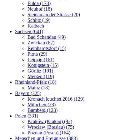
Fulda (173)
Neuhof (18)
Steinau an der Strasse (20)
Schlitz (19)
Kalbach
Sachsen (641)
Bad Schandau (49)
Zwickau (62)
Reinhardtsdorf (15)
Pirna (29)
Leipzig (161)
Königstein (15)
Görlitz (191)
Meißen (119)
Rheinland-Pfalz (18)
Mainz (18)
Bayern (325)
Kronach leuchtet 2016 (129)
München (73)
Bamberg (123)
Polen (331)
Kraków (Krakau) (92)
Wrocław (Breslau) (75)
Poznań (Posen) (164)
Menschen und Ereignisse (388)