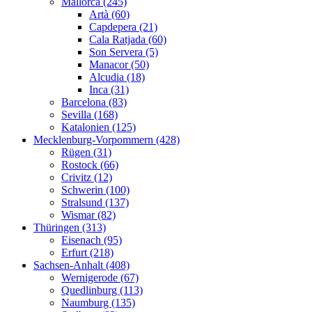
Mallorca (245)
Artà (60)
Capdepera (21)
Cala Ratjada (60)
Son Servera (5)
Manacor (50)
Alcudia (18)
Inca (31)
Barcelona (83)
Sevilla (168)
Katalonien (125)
Mecklenburg-Vorpommern (428)
Rügen (31)
Rostock (66)
Crivitz (12)
Schwerin (100)
Stralsund (137)
Wismar (82)
Thüringen (313)
Eisenach (95)
Erfurt (218)
Sachsen-Anhalt (408)
Wernigerode (67)
Quedlinburg (113)
Naumburg (135)