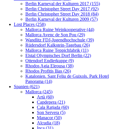
Berlin Karneval der Kulturen 2017 (155)
Berlin Christopher Street Day 2017 (92)
Berlin Christopher Street Day 2018 (84)
Berlin Karneval der Kulturen 2009 (57)
Lost Places (258)
Mallorca Ruine Weinkooperative (44)
Mallorca Avenc de Son Pou (29)
Wandlitz FDJ-Jugendhochschule (39)
Rüdersdorf Kalkstein-Tagebau (26)
Mallorca Ruine Teppichfabrik (11)
Elstal Olympisches Dorf Berlin (22)
Ottendorf Endlerkuppe (9)
Rhodos Agia Eleousa (38)
Rhodos Profitis Ilias (26)
Katalonien. Sant Feliu de Guixols. Park Hotel
Panorama (14)
Spanien (621)
Mallorca (245)
Artà (60)
Capdepera (21)
Cala Ratjada (60)
Son Servera (5)
Manacor (50)
Alcudia (18)
Inca (31)