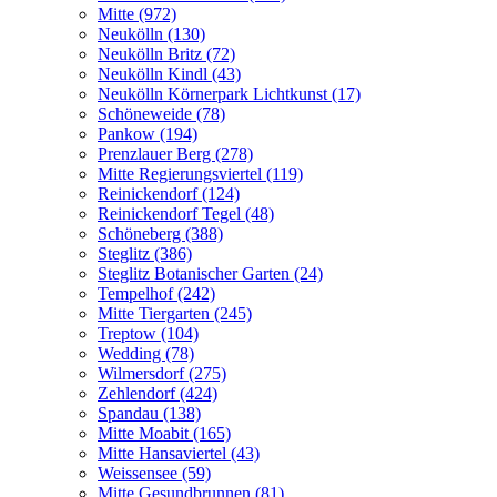
Mitte (972)
Neukölln (130)
Neukölln Britz (72)
Neukölln Kindl (43)
Neukölln Körnerpark Lichtkunst (17)
Schöneweide (78)
Pankow (194)
Prenzlauer Berg (278)
Mitte Regierungsviertel (119)
Reinickendorf (124)
Reinickendorf Tegel (48)
Schöneberg (388)
Steglitz (386)
Steglitz Botanischer Garten (24)
Tempelhof (242)
Mitte Tiergarten (245)
Treptow (104)
Wedding (78)
Wilmersdorf (275)
Zehlendorf (424)
Spandau (138)
Mitte Moabit (165)
Mitte Hansaviertel (43)
Weissensee (59)
Mitte Gesundbrunnen (81)