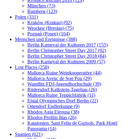
Kronach leuchtet 2016 (129)
München (73)
Bamberg (123)
Polen (331)
Kraków (Krakau) (92)
Wrocław (Breslau) (75)
Poznań (Posen) (164)
Menschen und Ereignisse (388)
Berlin Karneval der Kulturen 2017 (155)
Berlin Christopher Street Day 2017 (92)
Berlin Christopher Street Day 2018 (84)
Berlin Karneval der Kulturen 2009 (57)
Lost Places (258)
Mallorca Ruine Weinkooperative (44)
Mallorca Avenc de Son Pou (29)
Wandlitz FDJ-Jugendhochschule (39)
Rüdersdorf Kalkstein-Tagebau (26)
Mallorca Ruine Teppichfabrik (11)
Elstal Olympisches Dorf Berlin (22)
Ottendorf Endlerkuppe (9)
Rhodos Agia Eleousa (38)
Rhodos Profitis Ilias (26)
Katalonien. Sant Feliu de Guixols. Park Hotel
Panorama (14)
Spanien (621)