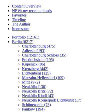
Content Overview
NEW: my recent uploads
Favorites
Timeline
The Author
Impressum
Portfolio (12161)
Berlin (6217)
Charlottenburg (475)
Adlershof (93)
Charlottenburg Schloss (35)
Friedrichshain (195)
Köpenick (86)
Kreuzberg (442)
Lichtenberg (125)
Marzahn-Hellersdorf (109)
Mitte (972)
Neukölln (130)
Neukölln Britz (72)
Neukölln Kindl (43)
Neukölln Körnerpark Lichtkunst (17)
Schöneweide (78)
Pankow (194)