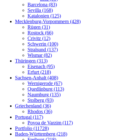
Barcelona (83)
Sevilla (168)
Katalonien (125)
Mecklenburg-Vorpommern (428)
Rügen (31)
Rostock (66)
Crivitz (12)
Schwerin (100)
Stralsund (137)
Wismar (82)
Thüringen (313)
Eisenach (95)
Erfurt (218)
Sachsen-Anhalt (408)
Wernigerode (67)
Quedlinburg (113)
Naumburg (135)
Stolberg (93)
Griechenland (36)
Rhodos (36)
Portugal (117)
Povoa de Varzim (117)
Portfolio (11728)
Baden-Württemberg (218)
Freiburg (218)