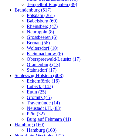
Tempelhof Flughafen (39)
Brandenburg (517)
Potsdam (261)
Babelsberg (69)
Rheinsberg (47)
Neuruppin (8)
Grossbeeren (6)
Bernau (56)
Woltersdorf (10)
Kleinmachnow (6)
Oberspreewald-Lausitz (17)
Oranienburg (13)
Stahnsdorf (17)
Schleswig-Holstein (403)
Eckernförde (16)
Lübeck (147)
Eutin (25)
Grömitz (45)
Travemünde (14)
Neustadt i.H. (83)
Plön (32)
Burg auf Fehmarn (41)
Hamburg (160)
Hamburg (160)
Nordrhein-Westfalen (71)